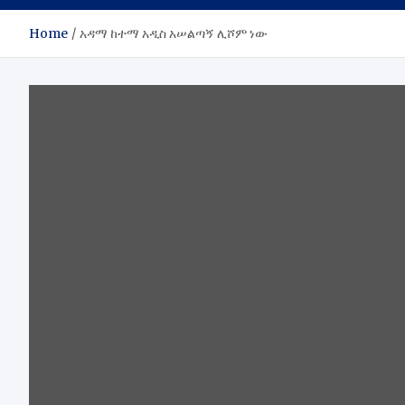
Home
አዳማ ከተማ አዲስ አሠልጣኝ ሊሾም ነው