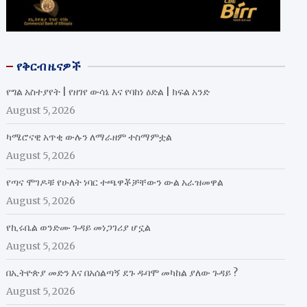
የቅርብ ዜናዎች
የግል አስተያየት | የዘገየ ውሳኔ እና የባከነ ዕድል | ክፍል አንድ
August 5, 2026
ካሜሮናዊ አጥቂ ውሉን ለማራዘም ተስማምቷል
August 5, 2026
የጣና ሞገዶቹ የሁለት ነባር ተጫዋቾቻቸውን ውል አራዝመዋል
August 5, 2026
የኪሩቤል ወንድሙ ጉዳይ መነጋገሪያ ሆኗል
August 5, 2026
በኢትዮጵያ መድን እና በአሰልጣኝ ደጉ ዱባሞ መካከል ያለው ጉዳይ ?
August 5, 2026