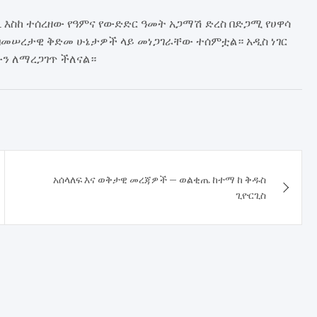
 እስከ ተሰረዘው የዓምና የውድድር ዓመት አጋማሽ ድረስ በድጋሚ የሀዋሳ
 በመሠረታዊ ቅድመ ሁኔታዎች ላይ መነጋገራቸው ተሰምቷል። አዲስ ነገር
ውን ለማረጋገጥ ችለናል።
አሰላለፍ እና ወቅታዊ መረጃዎች – ወልቂጤ ከተማ ከ ቅዱስ
ጊዮርጊስ