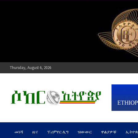
Skip
to
content
Thursday, August 6, 2026
ሶከር ኢትዮጵያ
የኢትዮጵያ እግርኳስ ድምፅ !
መነሻ
ዜና
ፕሪምየር ሊግ
ዝውውር
ዋልያዎቹ
ኢትዮ