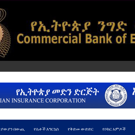
ጵያውያን በውጪ
የሴቶች እግርኳስ
የቅድመ ውድድር
የሶከር አምዶች