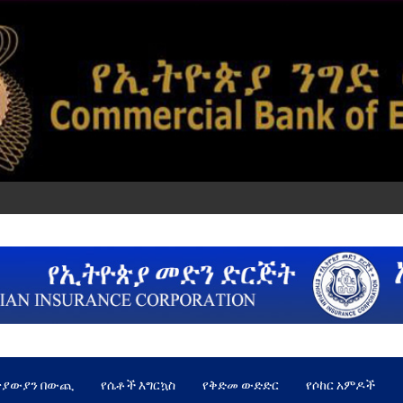
ጵያውያን በውጪ
የሴቶች እግርኳስ
የቅድመ ውድድር
የሶከር አምዶች