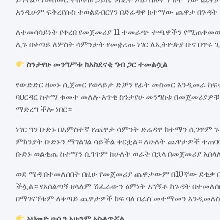
እንዲሁም ፍቅረየሱስ ተወልደብርሃን በድሬዳዋ ከተማው ጨዋታ በጉዳት
ለተመሳሳይነት የቀረበ የመጀመሪያ 11 ተመራጭ ተጫዋችን የሚጠቀመው
ሊጉ በቀጣይ ለሦስት ሳምንታት የመቋረጡ ነገር ለኢትዮጵያ ቡና በጥሩ 
ስንታየሁ መንግሥቱ ከአስደናቂ ግብ ጋር ተመልሷል
የውድድር ዘመኑ ሲጀመር የወላይታ ድቻን የፊት መስመር እንዲመራ ከ
ባህርዳር ከተማ ቁመተ መለሎ አጥቂ ስንታየሁ መንግስቱ በመጀመሪያዎ
ማድረግ ችሎ ነበር።
ነገር ግን ቡድኑ በአምስተኛ የጨዋታ ሳምንት ድሬዳዋ ከተማን ሲገጥም 
ምክንያት ቡድኑን ማገልገል ሳይችል ቀርቷል። ለሁለት ጨዋታዎች ተጠባ
ቡድኑ ወልቂጤ ከተማን ሲገጥም ከሁለት ወራት በኋላ በመጀመሪያ አሰላ
ወደ ሜዳ በተመለሰበት በዚሁ የመጀመሪያ ጨዋታውም በ10ኛው ደቂቃ ቡ
ችሏል። የአሰልጣኝ ዘላለም ሽፈራውን ዕምነት አግኝቶ ከጉዳት በተመለሰ
በማገናኘቱም ለቀጣይ ጨዋታዎች ከፍ ባለ በራስ መተማመን እንዲመለስ
አህመድ ሁሴን አሁንም አስቆጥሯል