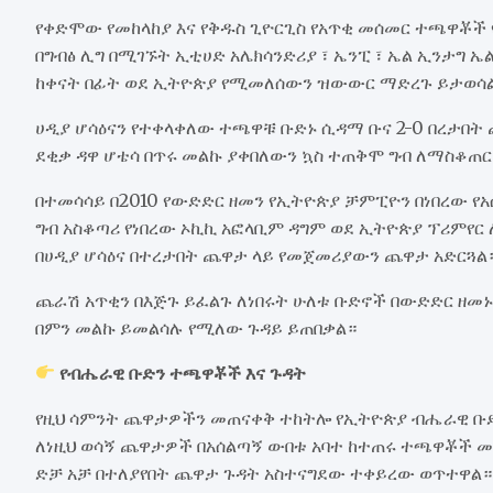
የቀድሞው የመከላከያ እና የቅዱስ ጊዮርጊስ የአጥቂ መሰመር ተጫዋቾች 
በግብፅ ሊግ በሚገኙት ኢቲሀድ አሌክሳንድሪያ ፣ ኤንፒ ፣ ኤል ኢንታግ ኤ
ከቀናት በፊት ወደ ኢትዮጵያ የሚመለሰውን ዝውውር ማድረጉ ይታወሳ
ሀዲያ ሆሳዕናን የተቀላቀለው ተጫዋቹ ቡድኑ ሲዳማ ቡና 2-0 በረታ
ደቂቃ ዳዋ ሆቴሳ በጥሩ መልኩ ያቀበለውን ኳስ ተጠቅሞ ግብ ለማስቆጠ
በተመሳሳይ በ2010 የውድድር ዘመን የኢትዮጵያ ቻምፒዮን በነበረው የ
ግብ አስቆጣሪ የነበረው ኦኪኪ አፎላቢም ዳግም ወደ ኢትዮጵያ ፕሪምየ
በሀዲያ ሆሳዕና በተረታበት ጨዋታ ላይ የመጀመሪያውን ጨዋታ አድርጓል
ጨራሽ አጥቂን በእጅጉ ይፈልጉ ለነበሩት ሁለቱ ቡድኖች በውድድር ዘ
በምን መልኩ ይመልሳሉ የሚለው ጉዳይ ይጠበቃል።
የብሔራዊ ቡድን ተጫዋቾች እና ጉዳት
የዚህ ሳምንት ጨዋታዎችን መጠናቀቅ ተከትሎ የኢትዮጵያ ብሔራዊ ቡድ
ለነዚህ ወሳኝ ጨዋታዎች በአሰልጣኝ ውበቱ አባተ ከተጠሩ ተጫዋቾች መካ
ድቻ አቻ በተለያየበት ጨዋታ ጉዳት አስተናግደው ተቀይረው ወጥተዋል። 