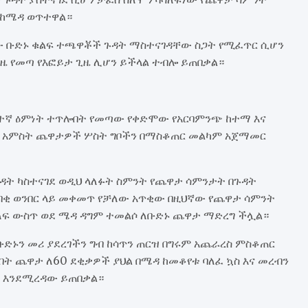
 ከሜዳ ወጥተዋል።
 ቡድኑ ቁልፍ ተጫዋቾች ጉዳት ማስተናገዳቸው ስጋት የሚፈጥር ሲሆን
ጊዜ የመጣ የእፎይታ ጊዜ ሊሆን ይችላል ተብሎ ይጠበቃል።
ፍተኛ ዕምነት ተጥሎበት የመጣው የቀድሞው የአርባምንጭ ከተማ እና
ቹ አምስት ጨዋታዎች ሦስት ግቦችን በማስቆጠር መልካም አጀማመር
ጉዳት ካስተናገደ ወዲህ ላለፉት ስምንት የጨዋታ ሳምንታት በጉዳት
ባቂ ወንበር ላይ መቀመጥ የቻለው አጥቂው በዚህኛው የጨዋታ ሳምንት
ለፍ ውስጥ ወደ ሜዳ ዳግም ተመልሶ ለቡድኑ ጨዋታ ማድረግ ችሏል።
ድኑን መሪ ያደረገችን ግብ ከሳጥን ጠርዝ በግሩም አጨራረስ ምስቆጠር
በት ጨዋታ ለ60 ደቂቃዎች ያህል በሜዳ ከመቆየቱ ባለፈ ኳስ እና መረብን
 እንደሚረዳው ይጠበቃል።