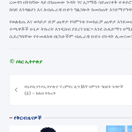
ረመዳን በትከሻው ላይ በገጠመው ጉዳት ገና አጋማሹ ሳይጠናቀቅ ተቀይ
ከባድ እንዳልሆነ እና ለብሔራዊ ቡድን ግልጋሎት ከመስጠት እንደማያግ
የወልቂጤ እና ወላይታ ድቻ ጨዋታ የሳምንቱ የመክፈቻ ጨዋታ እንደ
ተጫዋቾች ሁኔታ ትኩረት እንዲስብ ያደረገ ነበር። እንደ ሱሌይማን ሀሚ
ሲደረግላቸው የተመለከቱ በርካቶችም ብሔራዊ ቡድኑ በጉዳት ሊመናመን
© ሶከር ኢትዮጵያ
Post
የቤትኪንግ የኢትዮጵያ ፕሪምየር ሊግ 16ኛ ሳምንት ዓበይት ጉዳዮች
navigation
(፩) – ክለብ ትኩረት
የቅርብ ዜናዎች