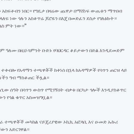
ቱን አስፍቶብን ነበር። የግዴታ በዛሬው ጨዋታ በማሸነፍ ውጤቱን ማጥበብ
ለፍ ነው ጎሉን አስቆጥሬ ጆሮዬን በእጄ በመድፈን ደስታ የገለፅኩት።
ልስ ምት ነው።”
ፁም ዓለሙ በዚህ ሳምንት ቡድኑ የባህርዳር ቆይታውን በድል እንዲደመድም
 ተቀብሎ የአዳማን ተጫዋቾች ከቀነሰ በኋላ ከአዳማዎች የሳጥን ጠርዝ ላይ
ሆነችን ግብ ማስቆጠር ችሏል።
ላጊው ሰዓት በሳጥን ውስጥ የሚገኝበት ብቃቱ በርካታ ጎሎች እንዲያስቆጥር
ውን የጎል ቁጥር አስመዝግቧል።
ፍራ ተጫዋቾች መካከል ናይጄሪያዊው ኦኪኪ አፎላቢ እና ዑመድ ኡኩሪ
ውን አድርገዋል።