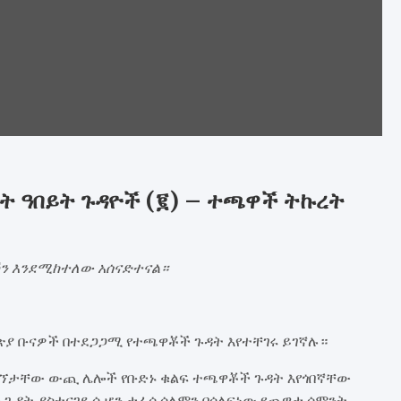
ት ዓበይት ጉዳዮች (፪) – ተጫዋች ትኩረት
ን እንደሚከተለው አሰናድተናል።
ጵያ ቡናዎች በተደጋጋሚ የተጫዋቾች ጉዳት እየተቸገሩ ይገኛሉ።
ግኘታቸው ውጪ ሌሎች የቡድኑ ቁልፍ ተጫዋቾች ጉዳት እየጎበኛቸው
 ጉዳት ያስተናገደ ሲሆን ታፈሰ ሰለሞን ባሳለፍነው የጨዋታ ሳምንት