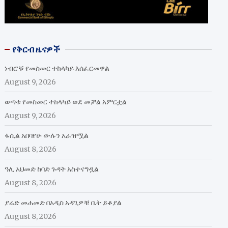
የቅርብ ዜናዎች
ነብሮቹ የመስመር ተከላካይ እሰፈርመዋል
August 9, 2026
ወጣቱ የመስመር ተከላካይ ወደ መቻል አምርቷል
August 9, 2026
ፋሲል አበባየሁ ውሉን አራዝሟል
August 8, 2026
ዓሊ አህመድ ከባድ ጉዳት አስተናግዷል
August 8, 2026
ያሬድ መሐመድ በአዲስ አዳጊዎቹ ቤት ይቆያል
August 8, 2026