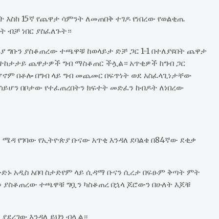
ት እስከ 15ኛ የጨዋታ ሳምንት ለመጠበቅ ተገዶ የነበረው የወልቂጤ
ት ብቻ ነበር ያስፈለጉት።
 ግቡን ያስቆጠረው ተጫዋቹ ከወላይታ ድቻ ጋር 1-1 በተለያዩበት ጨዋታ
በተከታታይ ጨዋታዎች ግብ ማስቆጠር ችሏል። አጥቂዎች ከግብ ጋር
ሆኖም በቶሎ በግብ ላይ ግብ መጨመር በፍጥነት ወደ አስፈላጊነታቸው
ይሆን በቦታው የተፈጠረበትን ክፍተት መድፈን ከብዶት ለነበረው
 ሜዳ የገባው የኢትዮጵያ ቡናው አጥቂ እንዳለ ደባልቄ በ84ኛው ደቂቃ
ቡድኑ አዲስ አበባ ስታድየም ላይ ሲዳማ ቡናን ሲረታ በፍፁም ቅጣት ምት
ን ያስቆጠረው ተጫዋቹ ግቧን ካስቆጠረ በኋላ ጆሮውን በሁለት እጆቹ
ያደረገው እንዳለ ይህን ብሏል።