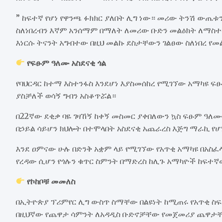
” ከፍተኛ የሆነ የዋንጫ ፉክክር ያለበት ሊግ ነው። መሪው ትንሽ ውጤ
ስለነበረብን እኛም አንሰማም በማለት ለመሪው ቡድን መልዕክት ለማስተላ
እነርሱ ትናንት አግብተው በዚህ መልኩ ደስታቸውን ገልፀው ስለነበረ የመ
የፍፁም ዓለሙ አስደናቂ ጎል
የባህርዳር ከተማ እስተንፋስ እንደሆነ እያስመሰከረ የሚገኘው አማካዩ ፍ
ያስቻለች ወሳኝ ግብን አስቆጥሯል።
በ22ኛው ደቂቃ ባዬ ገዛኸኝ ከቀኝ መስመር ያቀበለውን ኳስ ፍፁም ዓለሙ
በኃይል ሳይሆን ክህሎት በተሞላበት አስደናቂ አጨራረስ እጅግ ማራኪ የ
እንደ ዐምናው ሁሉ በድንቅ አቋም ላይ የሚገኘው የአጥቂ አማካዩ በአስፈ
የረዳው ሲሆን የጎሉን ቁጥር ስምንት በማድረስ ከሊጉ አማካዮች ከፍተኛ
የኮከቦቹ መመለስ
በኢትዮጵያ ፕሪምየር ሊግ ውስጥ ስማቸው በልዩነት ከሚጠሩ የአጥቂ ስ
በዚህኛው የጨዋታ ሳምንት ለአዳዲስ ቡድኖቻቸው የመጀመሪያ ጨዋታቸ