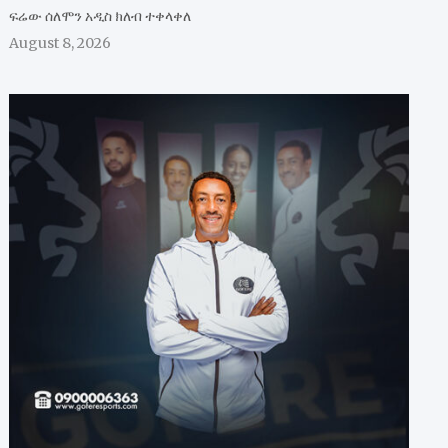
ፍሬው ሰለሞን አዲስ ክለብ ተቀላቀለ
August 8, 2026