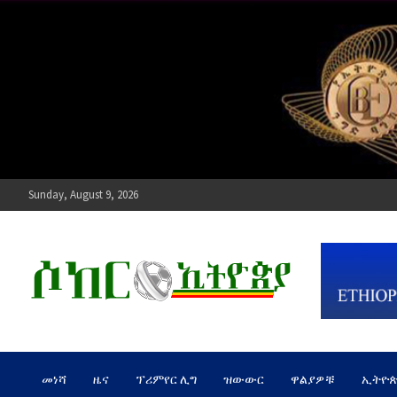
Skip
to
content
Sunday, August 9, 2026
ሶከር ኢትዮጵያ
የኢትዮጵያ እግርኳስ ድምፅ !
መነሻ
ዜና
ፕሪምየር ሊግ
ዝውውር
ዋልያዎቹ
ኢትዮ