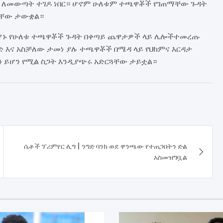
ሮ ለመውጣት ተገዶ ነበር። ሆኖም ሁለቱም ተጫዋቾች የገጠማቸው ጉዳት
ዳቸው ታውቋል።
መሆኑ የሁለቱ ተጫዋቾች ጉዳት በቀጣይ ጨዋታዎች ላይ ሌሎችተመረጡ
ድ እና አስቻለው ታመነ ያሉ ተጫዋቾች በሜዳ ላይ የህክምና እርዳታ
 ይሆን የሚል ስጋት እንዲያጭሩ አድርጓቸው ታይቷል።
ሴቶች ፕሪምየር ሊግ | ንግድ ባንክ ወደ ዋንጫው የተጠጋበትን ድል
አስመዝግቧል