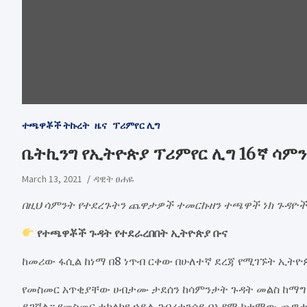
ተጫዋቾች ትኩረት
ዜና
ፕሪምየር ሊግ
ቤትኪንግ የኢትዮጵያ ፕሪምየር ሊግ 16ኛ ሳምን
March 13, 2021
ዳዊት ፀሐዬ
በዚህ ሳምንት የተደረጉትን ጨዋታዎች ተመርኩዘን ተጫዋች ነክ ጉዳዮች
የተጫዋቾች ጉዳት የተደራረበበት ኢትዮጵያ ቡና
ከመሪው ፋሲል ከነማ በ8 ነጥብ ርቀው በሁለተኛ ደረጃ የሚገኙት ኢትዮ
የመስመር አጥቂያቸው ሀብታሙ ታደሰን ከሳምንታት ጉዳት መልስ ከማ
ይገኛል። የመስመር ተከላካዩ ኃይሌ ገብረተንሳይ በአዳማ ከተማው ጨዋታ