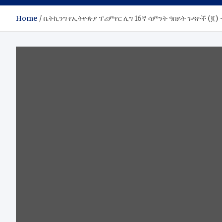
Home
ቤትኪንግ የኢትዮጵያ ፕሪምየር ሊግ 16ኛ ሳምንት ዓበይት ጉዳዮች (፪)