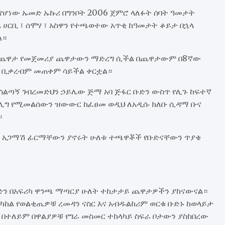
የሆነው ኡመድ ኡኩሪ በግንቦት 2006 ጀምሮ ላለፉት ሰባት ዓመታት
ል ሀርቢ ፣ ሰሞሃ ፣ አስዋን የተጫወተው አጥቂ ከዓመታት ቆይታ በኋላ
ል።
በት ጨዋታ የመጀመሪያ ጨዋታውን ማድረግ ሲችል በጨዋታውም በ8ኛው
ር ቢቃረብም መጠቀም ሳይችል ቀርቷል።
አሰልጣኝ ገብረመድህን ኃይሌው ጅማ አባ ጅፋር ቡድን ውስጥ የሊጉ ከፍተኛ
ር ሊግ የሚመልሰውን ዝውውር ከፈፀመ ወዲህ ለአዲሱ ክለቡ ሲዳማ ቡና
።
መኑ አጋማሽ ፊርማቸውን ያኖሩት ሁለቱ ተጫዋቾች የቡድናቸውን ጥያቄ
ን በአፍሪካ ዋንጫ ማጣርያ ሁለት ተከታታይ ጨዋታዎችን ያከናውናል።
ከል የወልቂጤዎቹ ረመዳን ናስር እና አብዱልከሪም ወርቁ ቡድኑ ከወላይታ
በተለይም በዋልያዎቹ የግራ መስመር ተከላካይ ስፍራ ቦታውን ያስከበረው