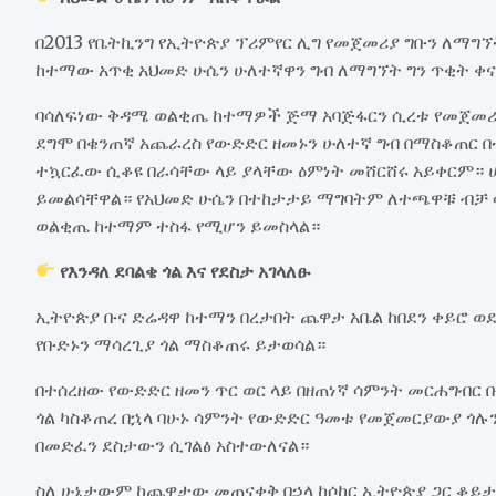
በ2013 የቤትኪንግ የኢትዮጵያ ፕሪምየር ሊግ የመጀመሪያ ግቡን ለማግኘ
ከተማው አጥቂ አህመድ ሁሴን ሁለተኛዋን ግብ ለማግኘት ግን ጥቂት ቀና
ባሳለፍነው ቅዳሜ ወልቂጤ ከተማዎች ጅማ አባጅፋርን ሲረቱ የመጀመሪያ
ደግሞ በቄንጠኛ አጨራረስ የውድድር ዘመኑን ሁለተኛ ግብ በማስቆጠር 
ተኳርፈው ሲቆዩ በራሳቸው ላይ ያላቸው ዕምነት መሸርሸሩ አይቀርም። 
ይመልሳቸዋል። የአህመድ ሁሴን በተከታታይ ማግባትም ለተጫዋቹ ብቻ ሳ
ወልቂጤ ከተማም ተስፋ የሚሆን ይመስላል።
የእንዳለ ደባልቄ ጎል እና የደስታ አገላለፁ
ኢትዮጵያ ቡና ድሬዳዋ ከተማን በረታበት ጨዋታ አቤል ከበደን ቀይሮ ወደ
የቡድኑን ማሳረጊያ ጎል ማስቆጠሩ ይታወሳል።
በተሰረዘው የውድድር ዘመን ጥር ወር ላይ በዘጠነኛ ሳምንት መርሐግብር 
ጎል ካስቆጠረ በኋላ ባሁኑ ሳምንት የውድድር ዓመቱ የመጀመርያውያ ጎሉ
በመድፈን ደስታውን ሲገልፅ አስተውለናል።
ስለ ሁኔታውም ከጨዋታው መጠናቀቅ በኃላ ከሶከር ኢትዮጵያ ጋር ቆይታ 