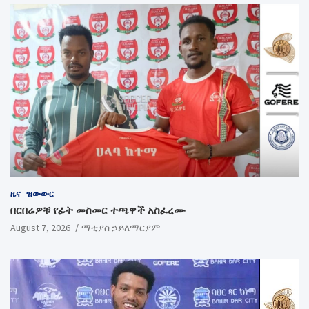
ዜና
ዝውውር
በርበሬዎቹ የፊት መስመር ተጫዋች አስፈረሙ
August 7, 2026
ማቲያስ ኃይለማርያም