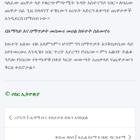
ባለፈው ጨዋታ ላይ የቁርጭምጭሚት ጉዳት አስተናግዶ ነበር። ለዛሬው
ጨዋታ ሰፊ ጊዜ ስላላገኘ ተገቢውን ዕረፍት አድርጎ ለቀጣይ ጨዋታዎች
እንዲደርስ በማሰብ ነው።
በአማካይ እና በማጥቃት መስመሩ መሀል ክፍተት ስለመኖሩ
ክፍተት አለው ብዬ አላምንም። ሆኖም ግን በማጥቃት እንቅስቃሴው ላይ
እየተወረወሩ እንዲገቡ ነበር ጥረት እያረግን የነበረው። ምን አልባት ትልቁ
ጎዶሎ የነበረው የተጫዋቹ በቀይ ካርድ መውጣት አጠቃላይ የጨዋታውን
ቅርፅ ቀይሮታል።
© ሶከር ኢትዮጵያ
Post
ሪፖርት | ሲዳማ ቡና ተከታታይ ድሉን አሳክቷል
navigation
ቅድመ ዳሰሳ | ፋሲል ከነማ ከ ባህር ዳር ከተማ