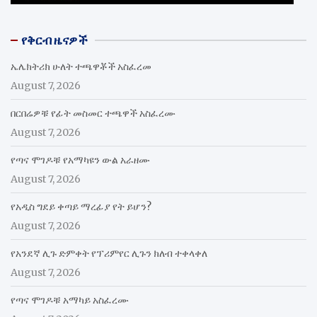
የቅርብ ዜናዎች
ኤሌክትሪክ ሁለት ተጫዋቾች አስፈረመ
August 7, 2026
በርበሬዎቹ የፊት መስመር ተጫዋች አስፈረሙ
August 7, 2026
የጣና ሞገዶቹ የአማካዩን ውል አራዘሙ
August 7, 2026
የአዲስ ግደይ ቀጣይ ማረፊያ የት ይሆን?
August 7, 2026
የአንደኛ ሊጉ ድምቀት የፕሪምየር ሊጉን ክለብ ተቀላቀለ
August 7, 2026
የጣና ሞገዶቹ አማካይ አስፈረሙ