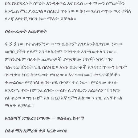
ይሄ የአሸናፊነት ስሜት እንዲቀጥል እና በራስ መተማመን ስሜታችን
እንዲጨምር ያደርጋል። ስለዚህ ጥሩ ነው። ከዛ መንፈስ ወጥቶ ወደ ተሻለ
ደረጃ እየተሸጋገርን ነው ማለት ይቻላል።
ስለመረጡት አጨዋወት
4-3-3 ነው የተጠቀምነው። ግን ሲስተም እንደእንቅስቃሴው ነው።
መግቢያችን ላይም እንዳልኩትም በጥንቃቄ እንጫወታለን ነው።
ምክንያቱም ባለፉት ጨዋታዎች ያጣናቸው ነጥቦች ነበሩ። ገና
ባልተደራጀንበት ጊዜ ስለነበር። እነሱ ስህተቶች እንዳያጋጥሙን በጣም
በጥንቃቄ ነበር ስንጫወት የነበረው። እና የመስመር ተጫዋቾቻችን
ተመልሰው የሚከላከሉበት ዘዴ በጣም ጥሩ ነው። የሜዳው ሁኔታ
እንደምታየው በምንፈልገው መልኩ ሊያስኬደን አልቻለም ፤ ዝናቡ
የፈጠረው። ግን በዛም አለ በዚህ እኛ የምንፈልገውን ነገር አግኝተናል
ማለት ይቻላል።
አሰልጣኝ ደግአረገ ይግዛው – ወልቂጤ ከተማ
ስለቶማስ ስምረቱ ቀይ ካርድ ውሳኔ