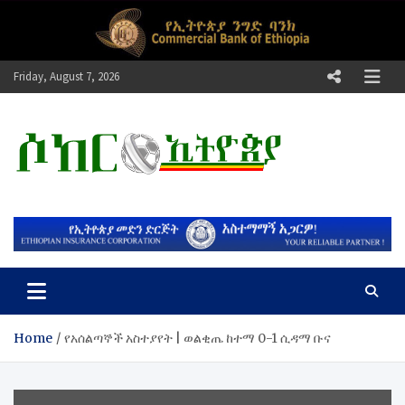
Skip
to
content
Friday, August 7, 2026
ሶከር ኢትዮጵያ
የኢትዮጵያ እግርኳስ ድምፅ !
Home
የአሰልጣኞች አስተያየት | ወልቂጤ ከተማ 0-1 ሲዳማ ቡና