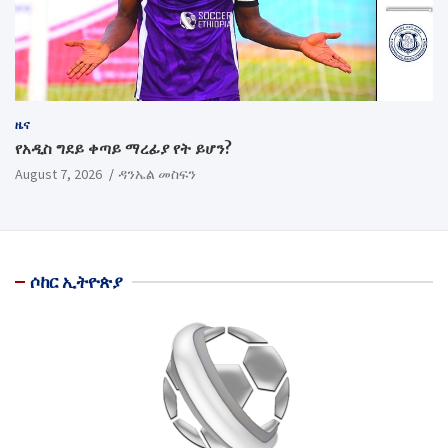
ዜና
የአዲስ ግደይ ቀጣይ ማረፊያ የት ይሆን?
August 7, 2026
ዳንኤል መስፍን
ሶከር ኢትዮጵያ