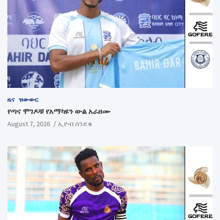
ዜና
ዝውውር
የጣና ሞገዶቹ የአማካዩን ውል አራዘሙ
August 7, 2026
ኢዮብ ሰንደቁ