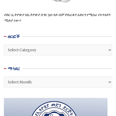
ሶከር ኢትዮጵያ በኢትዮጵያ እግር ኳስ ላይ ብቻ ትኩረቱን አድርጎ የሚሰራ የኦንላይን
ሚድያ ነው።
ዘርፎች
ዘርፎች
ማኅደር
ማኅደር