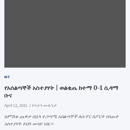
ዜና
የአሰልጣኞች አስተያየት | ወልቂጤ ከተማ 0-1 ሲዳማ
ቡና
April 12, 2021
ዮናታን ሙሉጌታ
ከምሽቱ ጨዋታ በኋላ ተጋጣሚ አሰልጣኞች ለሱፐር ስፖርት የሰጡት
አስተያየት ይህን መሳይ ነበር።