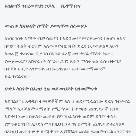
አሰልጣኝ ገብረመድህን ኃይሌ – ሲዳማ ቡና
ውጤቱ ከነበሩበት ስሜት ያወጣቸው ስለመሆኑ
ከነበርንበት ስሜት ብቻ ሳይሆን ከአደጋውም የሚያወጣን ስለሆነ ለእኛ
በጣም ትልቅ ትርጉም አለው። የነበርንበት ደረጃ ይታወቃል። አሁን
ከወራጅ ቀጠናው ቢያንስ በአንድ ደረጃ ወጥተናል ማለት ነው።
የመጀመሪያ የአሸናፊነት ስሜት ይዘን እሱን ማስቀጠል ራሱ በቀጣይ
በተሻለ ሁኔታ እንድንቀርብ ይረዳናል። በራስ መተማመንም
ይፈጥርልናል።
ቡድኑ ካሰቡት በፈጠነ ጊዜ ወደ ውህደት ስለመምጣቱ
አይባልም ፤ አዳዲስ ተጫዋቾችም አሉ ፤ ወደምንፈልገው ደረጃ ገብተናል
ማለት አይቻልም። ማለት የሚቻለው ከተወሰኑ ጨዋታዎች በኋላ
አይተህ ነው። በሁለት ጨዋታ የምንኮፈስበት ወይም ደግሞ ተስፋ
የምንቆርጥበት አይደለም። ከዚህ በኋላ ገና ስምንት ጨዋታ ይቀረናል።
በእነዚህ ጨዋታዎች ደረጃችንን እያሻሻልን መሄድ ይጠበቅብናል። ነገር ግን