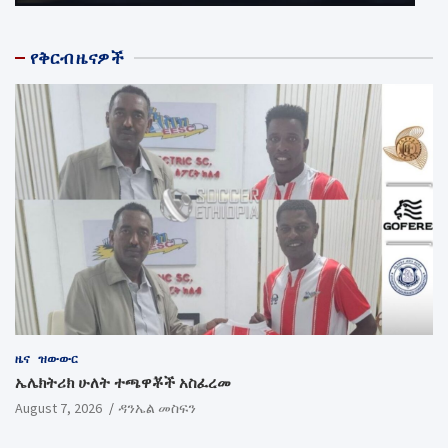
የቅርብ ዜናዎች
ዜና
ዝውውር
ኤሌክትሪክ ሁለት ተጫዋቾች አስፈረመ
August 7, 2026
ዳንኤል መስፍን