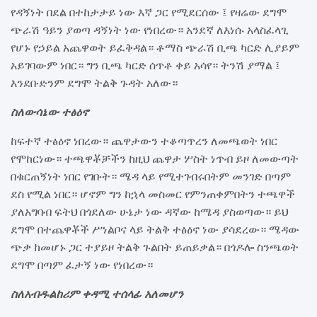
የዳኝነት በደል በተከታታይ ነው እኛ ጋር የሚደርሰው ፤ የዛሬው ደግሞ
ጭራሽ ዓይን ያወጣ ዳኝነት ነው የነበረው። አንደኛ ለእነሱ አላስፈላጊ
የሆኑ የኃይል አጨዋወት ይፈቅዳል። ቶማስ ጭራሽ ቢጫ ካርድ ሊያይም
አይገባውም ነበር። ግን ቢጫ ካርድ ሰጥቶ ቀይ አሳየ። ትንሽ ያማል ፤
እንደቡድንም ደግሞ ትልቅ ጉዳት አለው።
ስለውሳኔው ተፅዕኖ
ከፍተኛ ተፅዕኖ ነበረው። ጨዋታውን ተቆጣጥረን ለመጫወት ነበር
የሞከርነው። ተጫዋቾቻችን ከዚህ ጨዋታ ሦስት ነጥብ ይዞ ለመውጣት
በቁርጠኝነት ነበር የገቡት። ሜዳ ላይ የሚተገብሩበትም መንገድ በጣም
ደስ የሚል ነበር። ሆኖም ግን ከኋላ መስመር የምንጠቀምበትን ተጫዋች
ያለአግባብ ፍትህ በጎደለው ሁኔታ ነው ዳኛው ከሜዳ ያስወጣው። ይህ
ደግሞ በተጨዋቾች ሥነልቦና ላይ ትልቅ ተፅዕኖ ነው ያሳደረው። ሜዳው
ጭቃ ከመሆኑ ጋር ተያይዞ ትልቅ ጉልበት ይጠይቃል። በጎዶሎ ስንጫወት
ደግሞ በጣም ፈታኝ ነው የነበረው።
ስለአብዱልከሪም ቀዳሚ ተሰላፊ አለመሆን