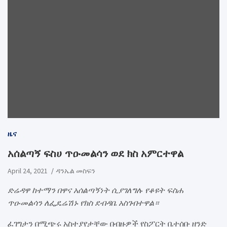
ዜና
አሰልጣኝ ፍስሀ ጥዑመልሳን ወደ ክስ አምርተዋል
April 24, 2021
ዳንኤል መስፍን
ድሬዳዋ ከተማን በዋና አሰልጣኝነት ሲያገለግሉ የቆዩት ፍስሐ
ጥዑመልሳን ለፌዴሬሽኑ የክስ ደብዳቤ አስገብተዋል።
ፈገግታን በሚጭሩ አስተያየታቸው በብዙዎች የስፖርት ቤተሰቡ ዘንድ