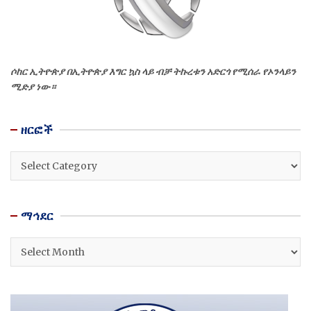
ሶከር ኢትዮጵያ በኢትዮጵያ እግር ኳስ ላይ ብቻ ትኩረቱን አድርጎ የሚሰራ የኦንላይን
ሚድያ ነው።
ዘርፎች
ዘርፎች
ማኅደር
ማኅደር