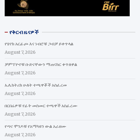
የቅርብ ዜናዎች
የሄኖክ አርፊጮ እና ነብሮቹ ጋብቻ ይቀጥላል
August 7, 2026
ቻምፕዮኖቹ ቡድናቸውን ማጠናከር ቀጥለዋል
August 7, 2026
ኤሌክትሪክ ሁለት ተጫዋቾች አስፈረመ
August 7, 2026
በርበሬዎቹ የፊት መስመር ተጫዋች አስፈረሙ
August 7, 2026
የጣና ሞገዶቹ የአማካዩን ውል አራዘሙ
August 7, 2026