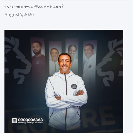
የአዲስ ግደይ ቀጣይ ማረፊያ የት ይሆን?
August 7, 2026