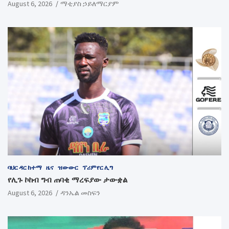
August 6, 2026
ማቲያስ ኃይለማርያም
ባህር ዳር ከተማ
ዜና
ዝውውር
ፕሪምየር ሊግ
የሊጉ ኮከብ ግብ ጠባቂ ማረፍያው ታውቋል
August 6, 2026
ዳንኤል መስፍን