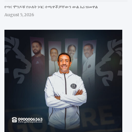
የጣና ሞገዶቹ የሁለት ነባር ተጫዋቾቻቸውን ውል አራዝመዋል
August 5, 2026