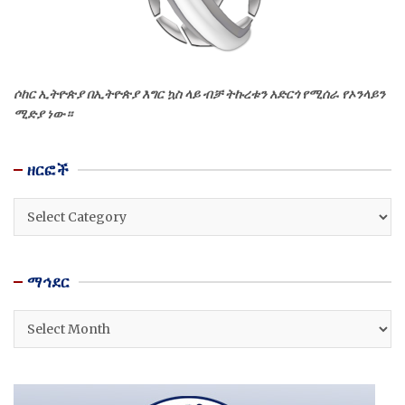
ሶከር ኢትዮጵያ በኢትዮጵያ እግር ኳስ ላይ ብቻ ትኩረቱን አድርጎ የሚሰራ የኦንላይን
ሚድያ ነው።
ዘርፎች
ዘርፎች
ማኅደር
ማኅደር