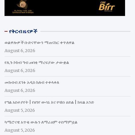
የቅርብ ዜናዎች
ወልዋሎዎች ቡድናቸውን ማጠናከር ቀጥለዋል
August 6, 2026
የሊጉ ኮከብ ግብ ጠባቂ ማረፍያው ታውቋል
August 6, 2026
መክብብ ደገፉ አዲስ ክለብ ተቀላቀለ
August 6, 2026
የግል አስተያየት | የዘገየ ውሳኔ እና የባከነ ዕድል | ክፍል አንድ
August 5, 2026
ካሜሮናዊ አጥቂ ውሉን ለማራዘም ተስማምቷል
August 5, 2026