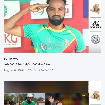
ዜና
ዝውውር
መክብብ ደገፉ አዲስ ክለብ ተቀላቀለ
August 6, 2026
ማቲያስ ኃይለማርያም