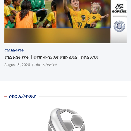
የግል አስተያየት
የግል አስተያየት | የዘገየ ውሳኔ እና የባከነ ዕድል | ክፍል አንድ
August 5, 2026
ሶከር ኢትዮጵያ
ሶከር ኢትዮጵያ