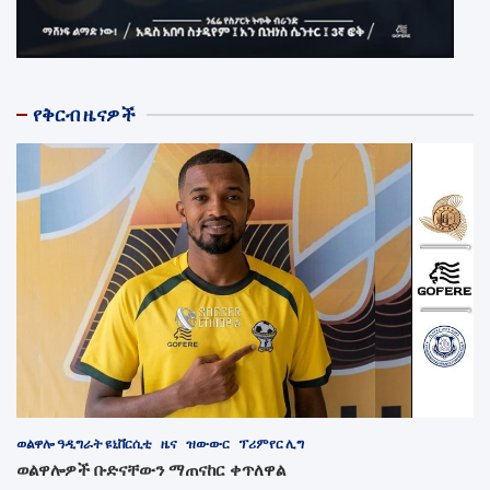
የቅርብ ዜናዎች
ወልዋሎ ዓዲግራት ዩኒቨርሲቲ
ዜና
ዝውውር
ፕሪምየር ሊግ
ወልዋሎዎች ቡድናቸውን ማጠናከር ቀጥለዋል