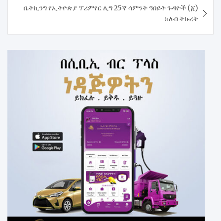
ቤትኪንግ የኢትዮጵያ ፕሪምየር ሊግ 25ኛ ሳምንት ዓበይት ጉዳዮች (፩)
– ክለብ ትኩረት