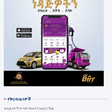
የቅርብ ዜናዎች
ፋሲል ከነማ ቡጣቃ ሸመናን አስፈርሟል