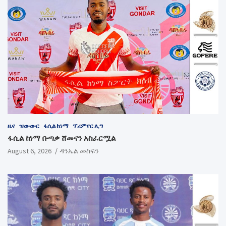
ዜና
ዝውውር
ፋሲል ከነማ
ፕሪምየር ሊግ
ፋሲል ከነማ ቡጣቃ ሸመናን አስፈርሟል
August 6, 2026
ዳንኤል መስፍን