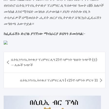
የዘንድሮ ቤትኪንግ የኢትዮጵያ ፕሪምየር ሊግ በቀጣዩ ዓመት በ16 ክለቦች
መካከል እንደሚካሄድ መገለፁ ይታወሳል። ይህን ተከትሎ የሊጉ
ተሳታፊዎች በሚወሰኑት ሒደት ዙርያ የኢትዮጵያ እግርኳስ ፌዴሬሽን
መግለጫ አውጥቷል።
ከፌዴሬሽኑ ድረገፅ ያገኘነው ማብራርያ ይህንን ይመስላል:-
Post
ቤትኪንግ የኢትዮጵያ ፕሪምየር ሊግ 25ኛ ሳምንት ዓበይት ጉዳዮች (፬)
navigation
– ሌሎች ጉዳዮች
ቤትኪንግ የኢትዮጵያ ፕሪምየር ሊግ | የ25ኛ ሳምንት ምርጥ 11