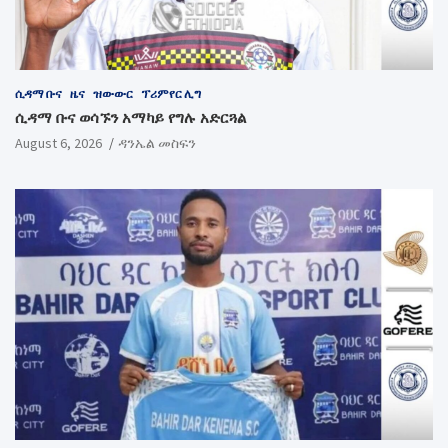
ሲዳማ ቡና
ዜና
ዝውውር
ፕሪምየር ሊግ
ሲዳማ ቡና ወሳኙን አማካይ የግሉ አድርጓል
August 6, 2026
ዳንኤል መስፍን