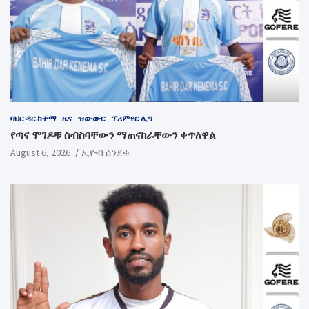
ባህር ዳር ከተማ
ዜና
ዝውውር
ፕሪምየር ሊግ
የጣና ሞገዶቹ ስብስባቸውን ማጠናከራቸውን ቀጥለዋል
August 6, 2026
ኢዮብ ሰንደቁ