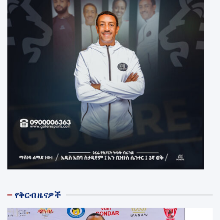
የቅርብ ዜናዎች