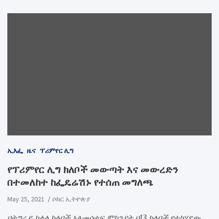
ኢእፌ
ዜና
ፕሪምየር ሊግ
የፕሪምየር ሊግ ክለቦች መውጣት እና መውረድን
በተመለከተ ከፌዴሬሽኑ የተሰጠ መግለጫ
May 25, 2021
ሶከር ኢትዮጵያ
በትግራይ ክልል ክለቦች አለመሳተፍ ምክንያት በ13 ክለቦች የተካሄደው