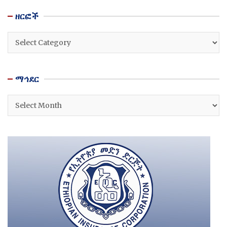
ዘርፎች
ዘርፎች
ማኅደር
ማኅደር