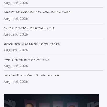
August 6, 2026
የጣና ሞገዶቹ ስብስባቸውን ማጠናከራቸውን ቀጥለዋል
August 6, 2026
ሲዳማ ቡና ወሳኙን አማካይ የግሉ አድርጓል
August 6, 2026
ሽመልስ በቀለ በይፋ ባህር ዳር ከተማን ተቀላቀለ
August 6, 2026
ወጣቱ የግብ ዘብ ዐፄዎቹን ተቀላቅሏል
August 6, 2026
ወልዋሎዎች ቡድናቸውን ማጠናከር ቀጥለዋል
August 6, 2026