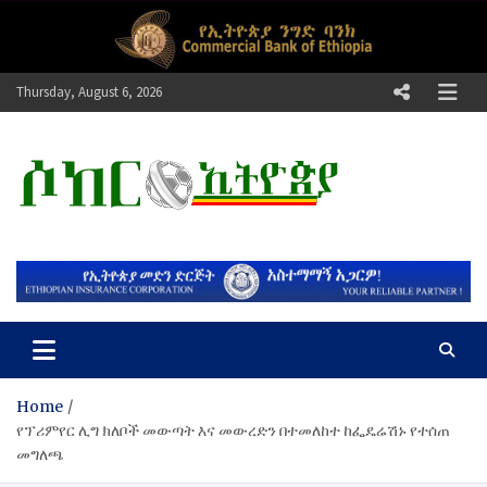
Skip
to
content
Thursday, August 6, 2026
ሶከር ኢትዮጵያ
የኢትዮጵያ እግርኳስ ድምፅ !
Home
የፕሪምየር ሊግ ክለቦች መውጣት እና መውረድን በተመለከተ ከፌዴሬሽኑ የተሰጠ
መግለጫ