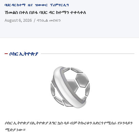
ባህር ዳር ከተማ
ዜና
ዝውውር
ፕሪምየር ሊግ
ሽመልስ በቀለ በይፋ ባህር ዳር ከተማን ተቀላቀለ
August 6, 2026
ዳንኤል መስፍን
ሶከር ኢትዮጵያ
ሶከር ኢትዮጵያ በኢትዮጵያ እግር ኳስ ላይ ብቻ ትኩረቱን አድርጎ የሚሰራ የኦንላይን
ሚድያ ነው።