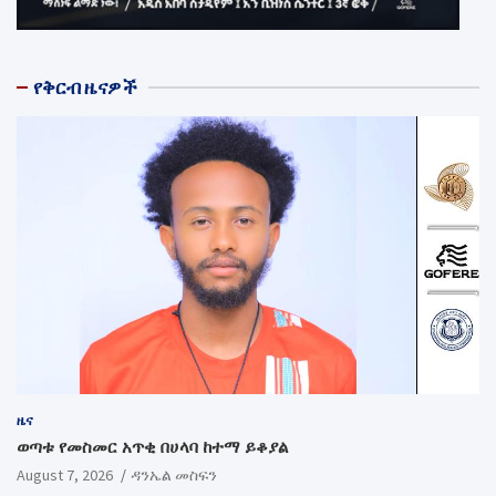
የቅርብ ዜናዎች
ዜና
ወጣቱ የመስመር አጥቂ በሀላባ ከተማ ይቆያል
August 7, 2026
ዳንኤል መስፍን