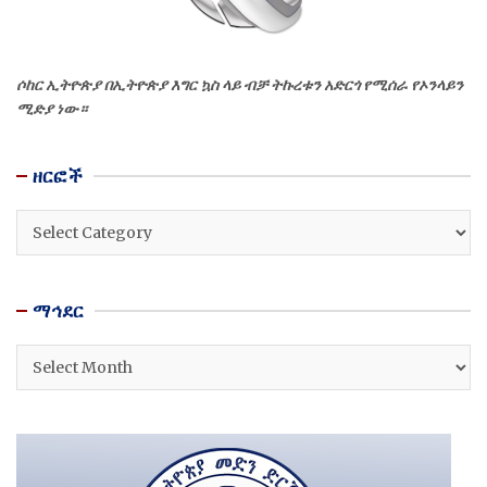
ሶከር ኢትዮጵያ በኢትዮጵያ እግር ኳስ ላይ ብቻ ትኩረቱን አድርጎ የሚሰራ የኦንላይን
ሚድያ ነው።
ዘርፎች
ዘርፎች
ማኅደር
ማኅደር