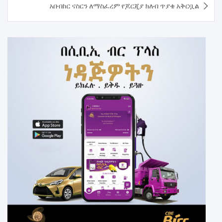
አቡበከር ናስርን ለማስፈረም የጆርጂያ ክለብ ጥያቄ አቅርቧል