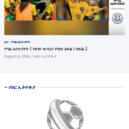
ዜና
የግል አስተያየት
የግል አስተያየት | የዘገየ ውሳኔና የባከነ ዕድል ፤ ክፍል 2
August 6, 2026
ሶከር ኢትዮጵያ
ሶከር ኢትዮጵያ