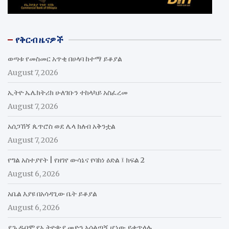
የቅርብ ዜናዎች
ወጣቱ የመስመር አጥቂ በሀላባ ከተማ ይቆያል
August 7, 2026
ኢትዮ ኤሌክትሪክ ሁለገቡን ተከላካይ አስፈረመ
August 7, 2026
አሰጋኸኝ ጴጥሮስ ወደ ሌላ ክለብ አቅንቷል
August 7, 2026
የግል አስተያየት | የዘገየ ውሳኔና የባከነ ዕድል ፤ ክፍል 2
August 6, 2026
አቤል እያዩ በአሳዳጊው ቤት ይቆያል
August 6, 2026
ደጉ ዱባሞ የኢትዮጵያ መድን አሰልጣኝ ሆነው ይቀጥላሉ