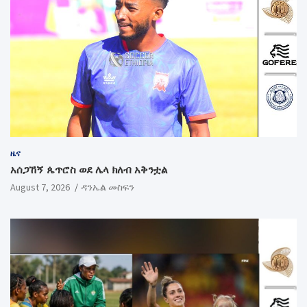
ዜና
አሰጋኸኝ ጴጥሮስ ወደ ሌላ ክለብ አቅንቷል
August 7, 2026
ዳንኤል መስፍን