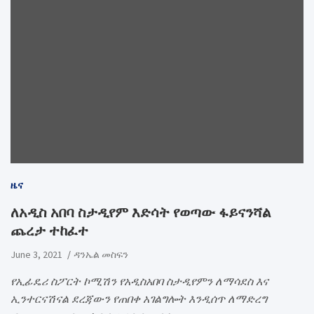
ዜና
ለአዲስ አበባ ስታዲየም እድሳት የወጣው ፋይናንሻል
ጨረታ ተከፈተ
June 3, 2021
ዳንኤል መስፍን
የኢፊዴሪ ስፖርት ኮሚሽን የአዲስአበባ ስታዲየምን ለማሳደስ እና
ኢንተርናሽናል ደረጃውን የጠበቀ አገልግሎት እንዲሰጥ ለማድረግ