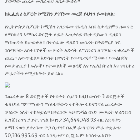
ያወጣው ጨረታ መከፈቱድ አስታውቋል።
ከኢፌዴሪ ስፖርት ኮሚሽን ያገኘነው መረጃ ይህንን ይመስላል:-
የኢትዮጵያ ስፖርት ኮሚሽን አንጋፋው የአዲስ አበባ ስታዲየምን ዘመናዊ
ለማድረግ አማካሪ ድርጅት ለይቶ አጠቃላይ የስታዲየሙን ዲዛይን
ማስጠናቱ ይታወቃል። በተሰራው ዲዛይን መሰረት በቅድሚያ ካፍ
በሰጣቸው አስተያየቶች መሠረት እድሳት ለማድረግ ለግንባታ ተቋራጮች
ጨረታ አውጥቷል። እድሳቱ በዋናነት የመጫወቻ ሜዳው፣ የመልበሻና
የመታጠቢያ ክፍሎች፣ የተመልካች መፀዳጃ እና የኤሌክትሪክ እና የሳኒተሪ
ሥራዎችን የሚያካትት ይሆናል።
በጨረታው 8 ድርጅቶች የተሳተፉ ሲሆን ከዚህ ውስጥ 3 ድርጅቶች
ቴክኒካል ግምገማውን ማለፋቸውን ተከትሎ ፋይናንሻል ጨረታው
በዛሬው ዕለት ተከፍቷል። በቀረበው ፋይናንሻል ሰነድ መሠረት ፍሬንድስ
ኢንጅነሪንግ ኃ.የተ. የግል ኩባንያ 34,644,748.93 ብር እድሳቱን
ለማከናወን ያቀረበው ዋጋ ሲሆን፤ በሬቻ ፊጣ ህንፃ ሥራ ተቋራጭ
50,336,995.69 ብር እንዲሁም ቢ ጂ ኤም ኮንስትራክሽን