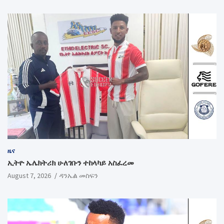
ዜና
ኢትዮ ኤሌክትሪክ ሁለገቡን ተከላካይ አስፈረመ
August 7, 2026
ዳንኤል መስፍን