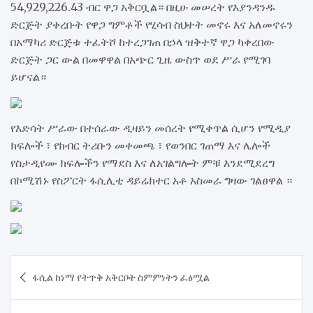
54,929,226.43 ብር ዋጋ አቅርቧል። በዚሁ መሠረት የእያንዳንዱ
ድርጅት ያቀረቡት የዋጋ ግምቶች የሂሳብ ስህተት መኖሩ እና አለመኖሩን
በአማካሪ ድርጅቱ ተፈትሾ ከተረጋገጠ በኃላ ዝቅተኛ ዋጋ ካቀረበው
ድርጅት ጋር ውል በመዋዋል በአጭር ጊዜ ውስጥ ወደ ሥራ የሚገባ
ይሆናል።
የእድሳት ሥራው በተሰራው ዲዛይን መሰረት የሚቀጥል ሲሆን የሚዲያ
ክፍሎች ፣ የክብር ትሪቡን መቀመጫ ፣ የወንበር ገጠማ እና ሌሎች
የስታዲየሙ ክፍሎችን የማደስ እና ለአገልግሎት ምቹ እንደሚደረግ
በኮሚሽኑ የስፖርት ፋሲሊቲ ዳይሬክተር አቶ አስመራ ግዛው ገልፀዋል ።
Post
ፋሲል ከነማ የትጥቅ አቅርቦት ስምምነትን ፈፅሟል
navigation