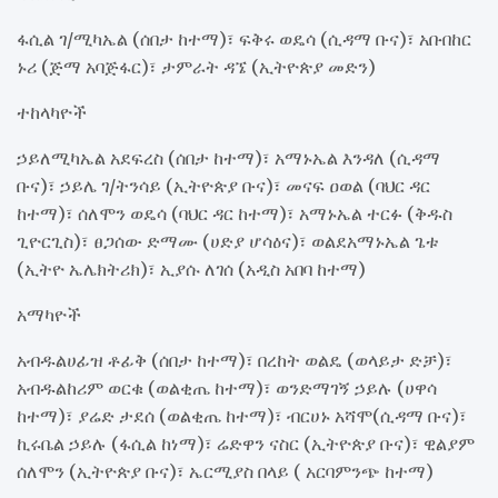
ፋሲል ገ/ሚካኤል (ሰበታ ከተማ)፣ ፍቅሩ ወዴሳ (ሲዳማ ቡና)፣ አቡበከር
ኑሪ (ጅማ አባጅፋር)፣ ታምራት ዳኜ (ኢትዮጵያ መድን)
ተከላካዮች
ኃይለሚካኤል አደፍረስ (ሰበታ ከተማ)፣ አማኑኤል እንዳለ (ሲዳማ
ቡና)፣ ኃይሌ ገ/ትንሳይ (ኢትዮጵያ ቡና)፣ መናፍ ዐወል (ባህር ዳር
ከተማ)፣ ሰለሞን ወዴሳ (ባህር ዳር ከተማ)፣ አማኑኤል ተርፉ (ቅዱስ
ጊዮርጊስ)፣ ፀጋሰው ድማሙ (ሀድያ ሆሳዕና)፣ ወልደአማኑኤል ጌቱ
(ኢትዮ ኤሌክትሪክ)፣ ኢያሱ ለገሰ (አዲስ አበባ ከተማ)
አማካዮች
አብዱልሀፊዝ ቶፊቅ (ሰበታ ከተማ)፣ በረከት ወልዴ (ወላይታ ድቻ)፣
አብዱልከሪም ወርቁ (ወልቂጤ ከተማ)፣ ወንድማገኝ ኃይሉ (ሀዋሳ
ከተማ)፣ ያሬድ ታደሰ (ወልቂጤ ከተማ)፣ ብርሀኑ አሻሞ(ሲዳማ ቡና)፣
ኪሩቤል ኃይሉ (ፋሲል ከነማ)፣ ሬድዋን ናስር (ኢትዮጵያ ቡና)፣ ዊልያም
ሰለሞን (ኢትዮጵያ ቡና)፣ ኤርሚያስ በላይ ( አርባምንጭ ከተማ)