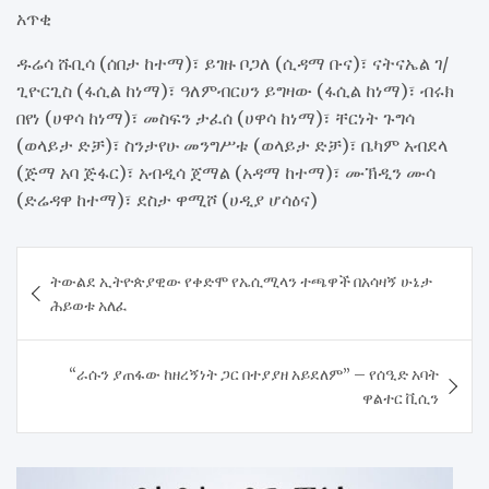
አጥቂ
ዱሬሳ ሹቢሳ (ሰበታ ከተማ)፣ ይገዙ ቦጋለ (ሲዳማ ቡና)፣ ናትናኤል ገ/
ጊዮርጊስ (ፋሲል ከነማ)፣ ዓለምብርሀን ይግዛው (ፋሲል ከነማ)፣ ብሩክ
በየነ (ሀዋሳ ከነማ)፣ መስፍን ታፈሰ (ሀዋሳ ከነማ)፣ ቸርነት ጉግሳ
(ወላይታ ድቻ)፣ ስንታየሁ መንግሥቱ (ወላይታ ድቻ)፣ ቤካም አብደላ
(ጅማ አባ ጅፋር)፣ አብዲሳ ጀማል (አዳማ ከተማ)፣ ሙኽዲን ሙሳ
(ድሬዳዋ ከተማ)፣ ደስታ ዋሚሾ (ሀዲያ ሆሳዕና)
Post
ትውልደ ኢትዮጵያዊው የቀድሞ የኤሲሚላን ተጫዋች በአሳዛኝ ሁኔታ
navigation
ሕይወቱ አለፈ
“ራሱን ያጠፋው ከዘረኝነት ጋር በተያያዘ አይደለም” – የሰዒድ አባት
ዋልተር ቪሲን