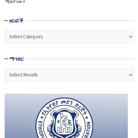
ሚድያ ነው።
ዘርፎች
ዘርፎች
ማኅደር
ማኅደር