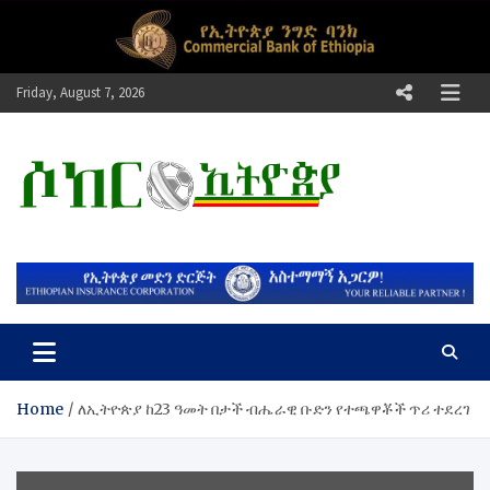
Skip
to
content
Friday, August 7, 2026
ሶከር ኢትዮጵያ
የኢትዮጵያ እግርኳስ ድምፅ !
Home
ለኢትዮጵያ ከ23 ዓመት በታች ብሔራዊ ቡድን የተጫዋቾች ጥሪ ተደረገ