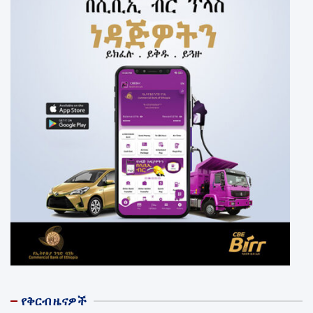
የቅርብ ዜናዎች