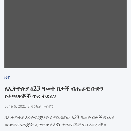
ዜና
ለኢትዮጵያ ከ23 ዓመት በታች ብሔራዊ ቡድን
የተጫዋቾች ጥሪ ተደረገ
June 6, 2021
ዳንኤል መስፍን
በኢትዮጵያ አስተናጋጅነት ለሚካሄደው ከ23 ዓመት በታች የሴካፋ
ውድድር ዝግጅት ኢትዮጵያ ለ35 ተጫዋቾች ጥሪ አደረገች።