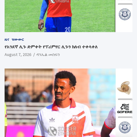
ዜና
ዝውውር
የአንደኛ ሊጉ ድምቀት የፕሪምየር ሊጉን ክለብ ተቀላቀለ
August 7, 2026
ዳንኤል መስፍን