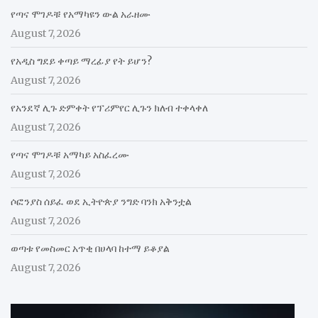
የጣና ሞገዶቹ የአማካዩን ውል አራዘሙ
August 7, 2026
የአዲስ ግደይ ቀጣይ ማረፊያ የት ይሆን?
August 7, 2026
የአንደኛ ሊጉ ድምቀት የፕሪምየር ሊጉን ክለብ ተቀላቀለ
August 7, 2026
የጣና ሞገዶቹ አማካይ አስፈረሙ
August 7, 2026
ሶፎንያስ ሰይፈ ወደ ኢትዮጵያ ንግድ ባንክ አቅንቷል
August 7, 2026
ወጣቱ የመስመር አጥቂ በሀላባ ከተማ ይቆያል
August 7, 2026