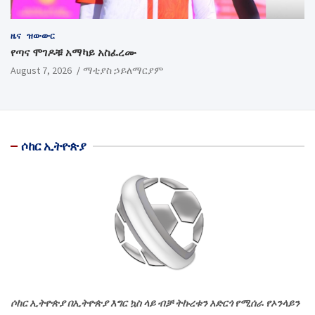
ዜና
ዝውውር
የጣና ሞገዶቹ አማካይ አስፈረሙ
August 7, 2026
ማቲያስ ኃይለማርያም
ሶከር ኢትዮጵያ
ሶከር ኢትዮጵያ በኢትዮጵያ እግር ኳስ ላይ ብቻ ትኩረቱን አድርጎ የሚሰራ የኦንላይን