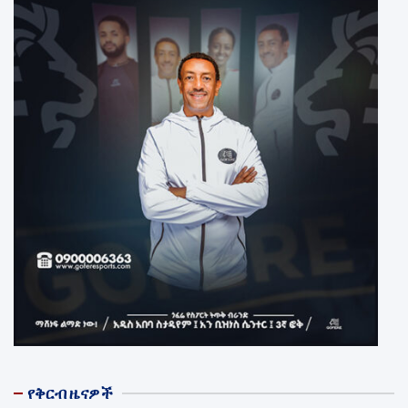
የቅርብ ዜናዎች