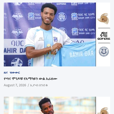
ዜና
ዝውውር
የጣና ሞገዶቹ የአማካዩን ውል አራዘሙ
August 7, 2026
ኢዮብ ሰንደቁ