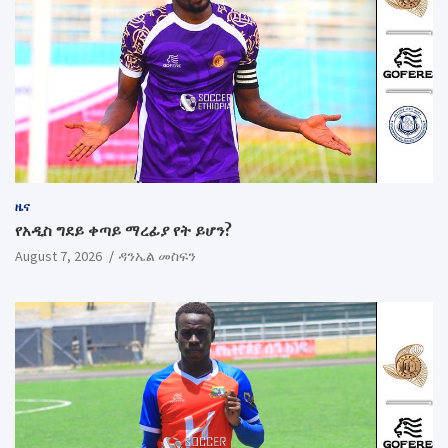
ዜና
የአዲስ ግደይ ቀጣይ ማረፊያ የት ይሆን?
August 7, 2026
ዳንኤል መስፍን