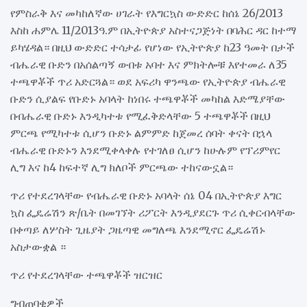
የምስራቅ እና መካከለኛው ሀገራት የእግርኳስ ውድድር ከሰኔ 26/2013
እስከ ሐምሌ 11/2013ዓ.ም በኢትዮጵያ አስተናጋጅነት በባሕር ዳር ከተማ
ይካሄዳል። በዚህ ውድድር ተሳታፊ የሆነው የኢትዮጵያ ከ23 ዓመት በታች
ብሔራዊ ቡድን በአሰልጣኝ ውበቱ አባተ እና ምክትሎቹ እየተመራ ለ35
ተጫዋቾች ጥሪ አድርጓል። ወደ አፍሪካ ዋንጫው የኢትዮጵያ ብሔራዊ
ቡድን ሲያልፍ የቡድኑ አባላት ከነበሩ ተጫዋቾች መካከል እድሜያቸው
በብሔራዊ ቡድኑ እንዲካተቱ የሚፈቅድላቸው 5 ተጫዋቾች በዚህ
ምርጫ የሚካተቱ ሲሆን ቡድኑ ልምምድ ከጀመረ ሰባት ቀናት በኋላ
ብሔራዊ ቡድኑን እንደሚቀላቀሉ የተገለፀ ሲሆን ከሁሉም የፕሪምየር
ሊግ እና ከ4 ከፍተኛ ሊግ ክለቦች ምርጫው ተከናውኗል።
ጥሪ የተደረገላቸው የብሔራዊ ቡድኑ አባላት ሰኔ 04 በኢትዮጵያ እግር
ኳስ ፌዴሬሽን ጽ/ቤት በመገኘት ሪፖርት እንዲያደርጉ ጥሪ ሲቀርብላቸው
በቀጣይ ለሦስት ጊዜያት ጋዜጣዊ መግለጫ እንደሚኖር ፌዴሬሽኑ
አስታውቋል ።
ጥሪ የተደረገላቸው ተጫዋቾች ዝርዝር
ግብጠባቂዎች