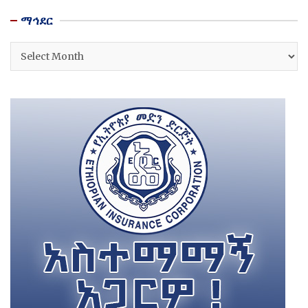
ማኅደር
ማኅደር