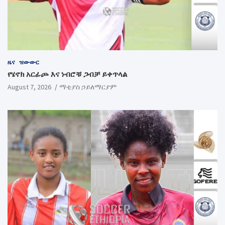
ዜና
ዝውውር
የሄኖክ አርፊጮ እና ነብሮቹ ጋብቻ ይቀጥላል
August 7, 2026
ማቲያስ ኃይለማርያም