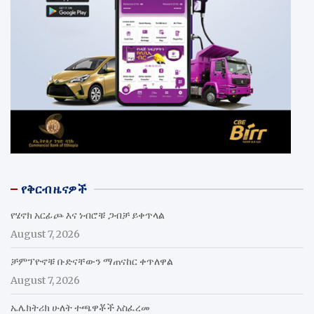
የቅርብ ዜናዎች
የሄኖክ አርፊጮ እና ነብሮቹ ጋብቻ ይቀጥላል
August 7, 2026
ቻምፕዮኖቹ ቡድናቸውን ማጠናከር ቀጥለዋል
August 7, 2026
ኤሌክትሪክ ሁለት ተጫዋቾች አስፈረመ