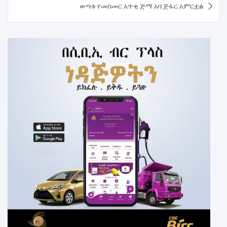
ወጣቱ የመስመር አጥቂ ጅማ አባ ጅፋር አምርቷል