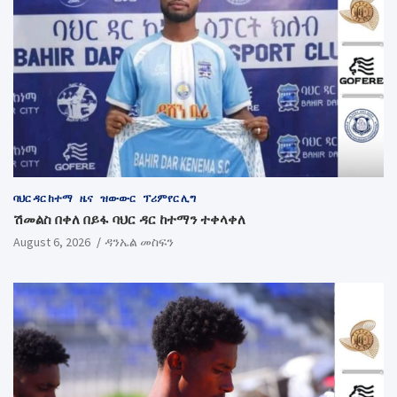
ባህር ዳር ከተማ
ዜና
ዝውውር
ፕሪምየር ሊግ
ሽመልስ በቀለ በይፋ ባህር ዳር ከተማን ተቀላቀለ
August 6, 2026
ዳንኤል መስፍን