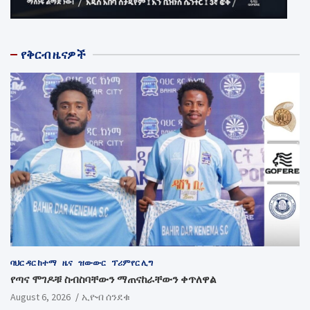
የቅርብ ዜናዎች
ባህር ዳር ከተማ
ዜና
ዝውውር
ፕሪምየር ሊግ
የጣና ሞገዶቹ ስብስባቸውን ማጠናከራቸውን ቀጥለዋል
August 6, 2026
ኢዮብ ሰንደቁ