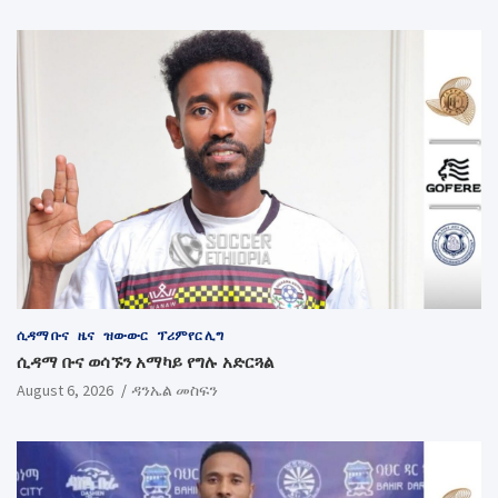
ሲዳማ ቡና
ዜና
ዝውውር
ፕሪምየር ሊግ
ሲዳማ ቡና ወሳኙን አማካይ የግሉ አድርጓል
August 6, 2026
ዳንኤል መስፍን