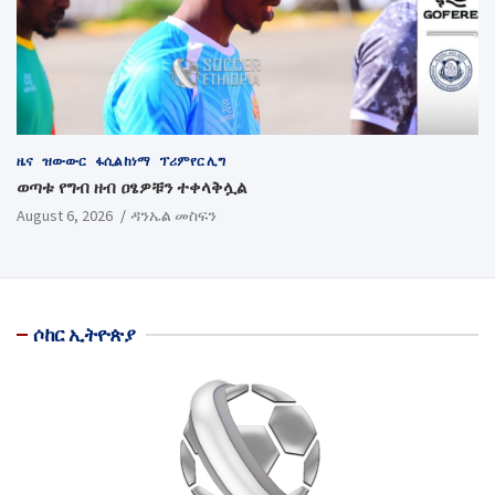
ዜና
ዝውውር
ፋሲል ከነማ
ፕሪምየር ሊግ
ወጣቱ የግብ ዘብ ዐፄዎቹን ተቀላቅሏል
August 6, 2026
ዳንኤል መስፍን
ሶከር ኢትዮጵያ