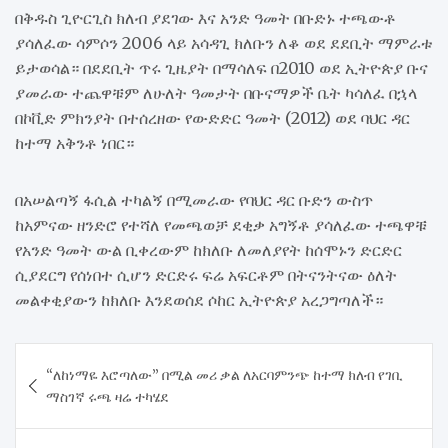
በቅዱስ ጊዮርጊስ ክለብ ያደገው እና አንድ ዓመት በቡድኑ ተጫውቶ
ያሳለፈው ሳምሶን 2006 ላይ አሳዳጊ ክለቡን ለቆ ወደ ደደቢት ማምራቱ
ይታወሳል። በደደቢት ጥሩ ጊዜያት በማሳለፍ በ2010 ወደ ኢትዮጵያ ቡና
ያመራው ተጨዋቹም ለሁለት ዓመታት በቡናማዎች ቤት ካሳለፈ በኋላ
በኮቪድ ምክንያት በተሰረዘው የውድድር ዓመት (2012) ወደ ባህር ዳር
ከተማ አቅንቶ ነበር።
በአሠልጣኝ ፋሲል ተካልኝ በሚመራው የባህር ዳር ቡድን ውስጥ
ከአምናው ዘንድሮ የተሻለ የመጫወቻ ደቂቃ አግኝቶ ያሳለፈው ተጫዋቹ
የአንድ ዓመት ውል ቢቀረውም ከክለቡ ለመለያየት ከሰሞኑን ድርድር
ሲያደርግ የሰነበተ ሲሆን ድርድሩ ፍሬ አፍርቶም በትናንትናው ዕለት
መልቀቂያውን ከክለቡ እንደወሰደ ሶከር ኢትዮጵያ አረጋግጣለች።
Post
“ለከነማዬ እሮጣለው” በሚል መሪ ቃል ለአርባምንጭ ከተማ ክለብ የገቢ
navigation
ማስገኛ ሩጫ ዛሬ ተካሄደ