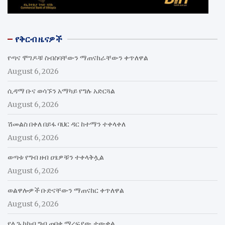
የቅርብ ዜናዎች
የጣና ሞገዶቹ ስብስባቸውን ማጠናከራቸውን ቀጥለዋል
August 6, 2026
ሲዳማ ቡና ወሳኙን አማካይ የግሉ አድርጓል
August 6, 2026
ሽመልስ በቀለ በይፋ ባህር ዳር ከተማን ተቀላቀለ
August 6, 2026
ወጣቱ የግብ ዘብ ዐፄዎቹን ተቀላቅሏል
August 6, 2026
ወልዋሎዎች ቡድናቸውን ማጠናከር ቀጥለዋል
August 6, 2026
የሊጉ ኮከብ ግብ ጠባቂ ማረፍያው ታውቋል