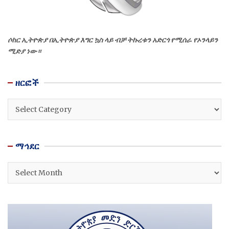
ሶከር ኢትዮጵያ በኢትዮጵያ እግር ኳስ ላይ ብቻ ትኩረቱን አድርጎ የሚሰራ የኦንላይን
ሚድያ ነው።
ዘርፎች
ዘርፎች
ማኅደር
ማኅደር