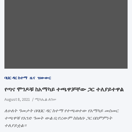
ባህር ዳር ከተማ
ዜና
ዝውውር
የጣና ሞገዶቹ ከአማካይ ተጫዋቻቸው ጋር ተለያይተዋል
August 8, 2021
ሚካኤል ለገሠ
ለሁለት ዓመታት በባህር ዳር ከተማ የተጫወተው የአማካይ መስመር
ተጫዋቹ የአንድ ዓመት ውል ቢኖረውም ከክለቡ ጋር በስምምነት
ተለያይቷል።