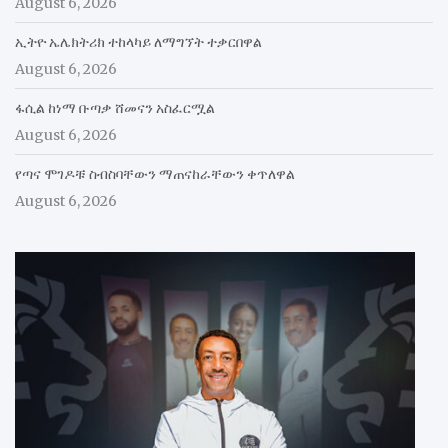
August 6, 2026
ኢትዮ ኤሌክትሪክ ተከላካይ ለማግኘት ተቃርበዋል
August 6, 2026
ፋሲል ከነማ ቡጣቃ ሸመናን አስፈርሟል
August 6, 2026
የጣና ሞገዶቹ ስብስባቸውን ማጠናከራቸውን ቀጥለዋል
August 6, 2026