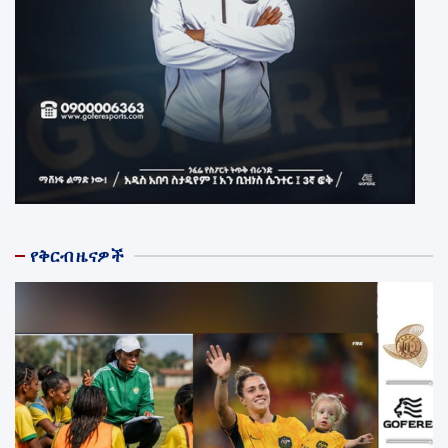
የቅርብ ዜናዎች