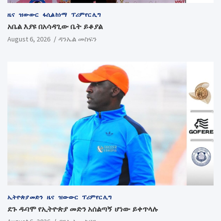
ዜና
ዝውውር
ፋሲል ከነማ
ፕሪምየር ሊግ
አቤል እያዩ በአሳዳጊው ቤት ይቆያል
August 6, 2026
ዳንኤል መስፍን
ኢትዮጵያ መድን
ዜና
ዝውውር
ፕሪምየር ሊግ
ደጉ ዱባሞ የኢትዮጵያ መድን አሰልጣኝ ሆነው ይቀጥላሉ