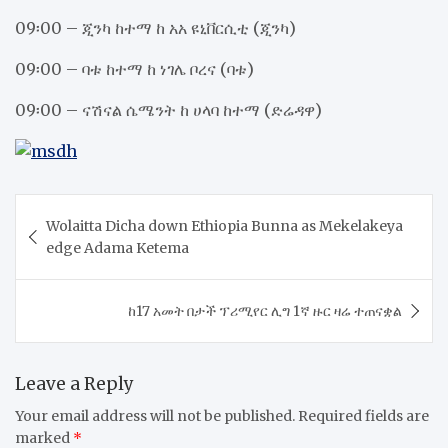
09፡00 – ጂንካ ከተማ ከ አአ ዩኒቨርሲቲ (ጂንካ)
09፡00 – ባቱ ከተማ ከ ነገሌ ቦረና (ባቱ)
09፡00 – ናሽናል ሴሜንት ከ ሀላባ ከተማ (ድሬዳዋ)
Post
Wolaitta Dicha down Ethiopia Bunna as Mekelakeya
navigation
edge Adama Ketema
ከ17 አመት በታች ፕሪሚየር ሊግ 1ኛ ዙር ዛሬ ተጠናቋል
Leave a Reply
Your email address will not be published.
Required fields are
marked
*