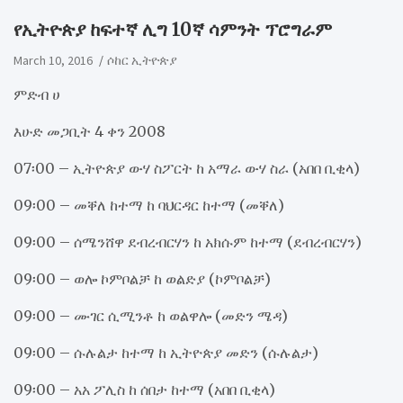
የኢትዮጵያ ከፍተኛ ሊግ 10ኛ ሳምንት ፕሮግራም
March 10, 2016
ሶከር ኢትዮጵያ
ምድብ ሀ
እሁድ መጋቢት 4 ቀን 2008
07፡00 – ኢትዮጵያ ውሃ ስፖርት ከ አማራ ውሃ ስራ (አበበ ቢቂላ)
09፡00 – መቐለ ከተማ ከ ባህርዳር ከተማ (መቐለ)
09፡00 – ሰሜንሸዋ ደብረብርሃን ከ አክሱም ከተማ (ደብረብርሃን)
09፡00 – ወሎ ኮምቦልቻ ከ ወልድያ (ኮምቦልቻ)
09፡00 – ሙገር ሲሚንቶ ከ ወልዋሎ (መድን ሜዳ)
09፡00 – ሱሉልታ ከተማ ከ ኢትዮጵያ መድን (ሱሉልታ)
09፡00 – አአ ፖሊስ ከ ሰበታ ከተማ (አበበ ቢቂላ)