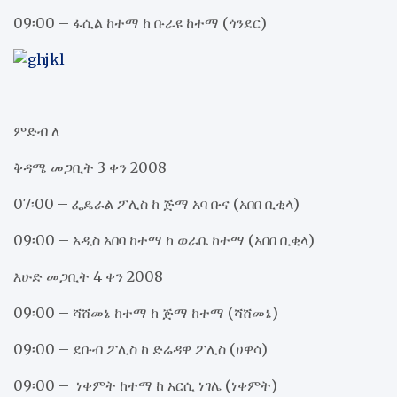
09፡00 – ፋሲል ከተማ ከ ቡራዩ ከተማ (ጎንደር)
ምድብ ለ
ቅዳሜ መጋቢት 3 ቀን 2008
07፡00 – ፌዴራል ፖሊስ ከ ጅማ አባ ቡና (አበበ ቢቂላ)
09፡00 – አዲስ አበባ ከተማ ከ ወራቤ ከተማ (አበበ ቢቂላ)
እሁድ መጋቢት 4 ቀን 2008
09፡00 – ሻሸመኔ ከተማ ከ ጅማ ከተማ (ሻሸመኔ)
09፡00 – ደቡብ ፖሊስ ከ ድሬዳዋ ፖሊስ (ሀዋሳ)
09፡00 – ነቀምት ከተማ ከ አርሲ ነገሌ (ነቀምት)