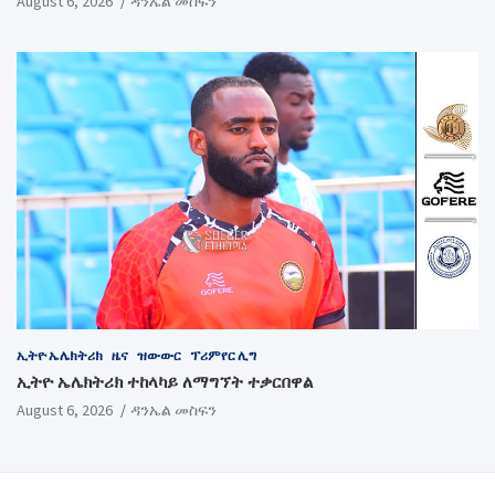
August 6, 2026
ዳንኤል መስፍን
ኢትዮ ኤሌክትሪክ
ዜና
ዝውውር
ፕሪምየር ሊግ
ኢትዮ ኤሌክትሪክ ተከላካይ ለማግኘት ተቃርበዋል
August 6, 2026
ዳንኤል መስፍን