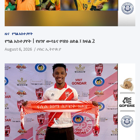
ዜና
የግል አስተያየት
የግል አስተያየት | የዘገየ ውሳኔና የባከነ ዕድል ፤ ክፍል 2
August 6, 2026
ሶከር ኢትዮጵያ