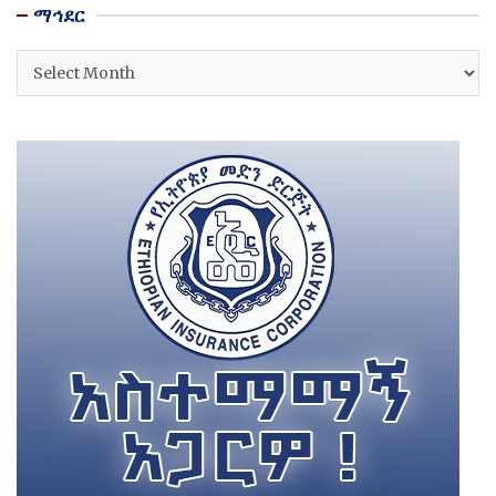
ማኅደር
ማኅደር