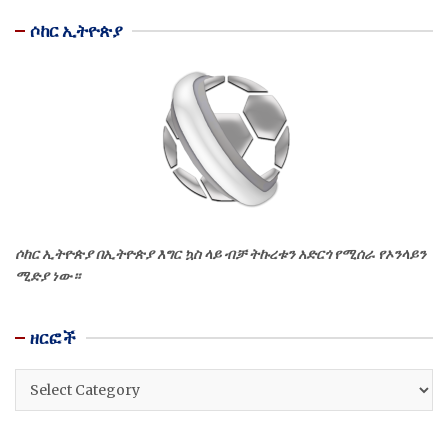
ሶከር ኢትዮጵያ
ሶከር ኢትዮጵያ በኢትዮጵያ እግር ኳስ ላይ ብቻ ትኩረቱን አድርጎ የሚሰራ የኦንላይን
ሚድያ ነው።
ዘርፎች
ዘርፎች