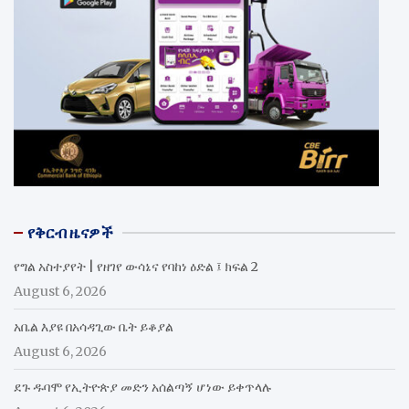
የቅርብ ዜናዎች
የግል አስተያየት | የዘገየ ውሳኔና የባከነ ዕድል ፤ ክፍል 2
August 6, 2026
አቤል እያዩ በአሳዳጊው ቤት ይቆያል
August 6, 2026
ደጉ ዱባሞ የኢትዮጵያ መድን አሰልጣኝ ሆነው ይቀጥላሉ