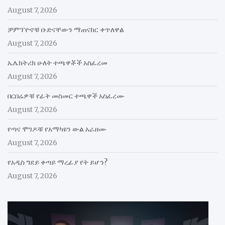
August 7, 2026
ቻምፕዮኖቹ ቡድናቸውን ማጠናከር ቀጥለዋል
August 7, 2026
ኤሌክትሪክ ሁለት ተጫዋቾች አስፈረመ
August 7, 2026
በርበሬዎቹ የፊት መስመር ተጫዋች አስፈረሙ
August 7, 2026
የጣና ሞገዶቹ የአማካዩን ውል አራዘሙ
August 7, 2026
የአዲስ ግደይ ቀጣይ ማረፊያ የት ይሆን?
August 7, 2026