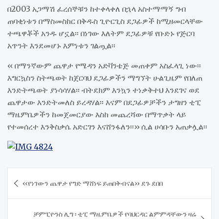
በ2003 አጋማሽ ፈረሰኞቹን ከተቀላቀለ በኋላ አስተማማኝ ግብ
ጠባቂነቱን በማስመስከር በቅዱስ ጊዮርጊስ ደጋፊዎች ከሚዘመርላቸው
ተጫዋቾች አንዱ ሆኗል፡፡ በነገው እለትም ደጋፊዎቹ የቡድኑ የጅርባ
አጥንት እንደመሆኑ እምነቱን ገልጧል፡፡
‹‹ በማንኛውም ጨዋታ የሜዳን አድቫንቴጅ መጠቀም አስፈላጊ ነው፡፡
እግርኳስን ስትጫወት ከጀርባህ ደጋፊዎችን ማግኘት ሁልጊዜም የበለጠ
እንድትጫወት ያነሳሳሃል፡፡ ብትደክም እንኳን ተነቃቅተህ እንደገና ወደ
ጨዋታው እንድትመለስ ይረዳሃል፡፡ እናም በደጋፊዎቻችን ታግዘን ቲፒ
ማዜምቤዎችን ከመጀመርያው እስከ መጨረሻው በማጥቃት ላይ
የተመሰረተ እንቅስቃሴ አድርገን እናሸንፋለን፡፡›› ሲል ሀሳቡን አጠቃሏል፡፡
Post
‹‹የነገውን ጨዋታ የግድ ማሸነፍ ይጠበቅብናል›› ደጉ ደበበ
navigation
ቻምፒዮንስ ሊግ ፡ ቲፒ ማዜምቤዎች የባህርዳር ልምምዳቸውን ዛሬ