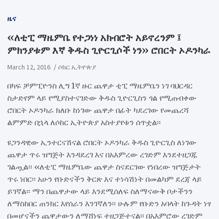
ዜና
‹‹ለቲፒ ማዜምቤ የተጋነነ አክብሮት አይኖረንም ፤
ምክንያቱም እኛ ቅዱስ ጊዮርጊሶች ነን›› ሮበርት ኦዶንካራ
March 12, 2016
ሶከር ኢትዮጵያ
በካፍ ቻምፒዮንስ ሊግ 1ኛ ዙር ጨዋታ ቲፒ ማዜምቤን ነገ ባህርዳር
ስታድየም ላይ የሚያስተናገድው ቅዱስ ጊዮርጊስን ጎል የሚጠብቀው
ሮበርት ኦዶንካራ ክለቡ ከነገው ጨዋታ በፊት ካደረገው የመጨረሻ
ልምምድ በኋላ ለሶከር ኢትዮጵያ አስተያየቱን ሰጥቷል፡፡
ዩጋንዳዊው ኢንተርናሽናል ሮበርት ኦዶንካራ ቅዱስ ጊዮርጊስ ለነገው
ጨዋታ ጥሩ ዝግጅት እንዳደረገ እና በአእምረው ረገድም እንደተዘጋጁ
ገልጧል፡፡ ‹‹ለቲፒ ማዜምቤው ጨዋታ ስናደርገው የነበረው ዝግጅታት
ጥሩ ነበር፡፡ አሁን የቡድናችን ቅርጽ እና ተነሳሽነት በመልካም ደረጃ ላይ
ይገኛል፡፡ ማን በጨዋታው ላይ እንደሚሰለፍ ስለማናውቅ ቦታችንን
ለማስከበር ጠንክር እየሰራን እንገኛለን፡፡ ሁሉም የቡድን አባላት ከጉዳት ነፃ
በመሆናችን ጨዋታውን ለማሸነፍ ተዘጋጅተናል፡፡ በአእምሮው ረገድም