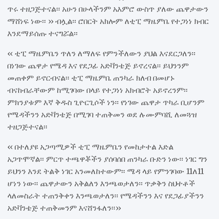
ጥሩ ተዘጋጅተናል፡፡ አሁን በሁላችንም አእምሮ ውስጥ ያለው ጨዋታውን
ማሸነፍ ነው፡፡ ›› ብሏል፡፡ ሮበርት አክሎም ለቲፒ ማዜምቤ የተጋነነ ክብር
እንደማይሰጡ ተናግሯል፡፡
‹‹ ቲፒ ማዜምቤን ጥለን ለማለፍ የምንችለውን ያህል እናደርጋለን፡፡
በነገው ጨዋታ የሜዳ እና የደጋፊ አድቫንቴጅ ይኖረናል፡፡ ይህንንም
መጠቀም ይኖርብናል፡፡ ቲፒ ማዜምቤ ጠንካራ ክለብ በመሆኑ
ብናከብራቸውም ከሚገባው በላይ የተጋነነ አክብሮት አይኖረንም፡፡
ምክንያቱም እኛ ቅዱስ ጊዮርጊሶች ነን፡፡ የነገው ጨዋታ ጥካራ ቢሆንም
የሜዳችንን አድቫንቴጅ በሚገባ ተጠቅመን ወደ ሉሙምባሺ ለመጓዝ
ተዘጋጅተናል፡፡
‹‹ በተለያዩ አጋጣሚዎች ቲፒ ማዜምቤን የመከታተል እድል
አጋጥሞኛል፡፡ ምርጥ ተጫዋቾችን ያሰባሰበ ጠንካራ ቡድን ነው፡፡ ነገር ግን
ይህንን እንደ ትልቅ ነገር አንመለከተውም፡፡ ሜዳ ላይ የምንገባው 11ለ11
ሆነን ነው፡፡ ጨዋታውን አቅልለን እንጫወታለን፡፡ ጥቃቅን ስህተቶች
ላለመስራት ተጠንቅቀን እንጫወታለን፡፡ የሜዳችንን እና የደጋፊያችንን
አድቫንቴጅ ተጠቅመንም እናሸንፋለን፡፡››