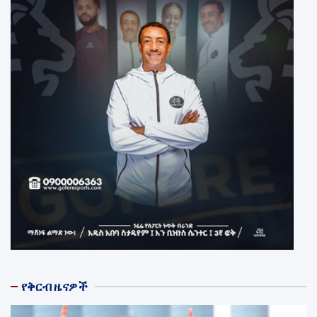
የቅርብ ዜናዎች