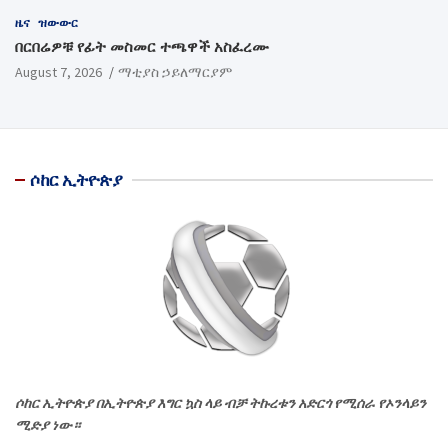
ዜና
ዝውውር
በርበሬዎቹ የፊት መስመር ተጫዋች አስፈረሙ
August 7, 2026
ማቲያስ ኃይለማርያም
ሶከር ኢትዮጵያ
ሶከር ኢትዮጵያ በኢትዮጵያ እግር ኳስ ላይ ብቻ ትኩረቱን አድርጎ የሚሰራ የኦንላይን
ሚድያ ነው።