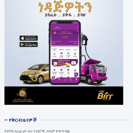
የቅርብ ዜናዎች
የሄኖክ አርፊጮ እና ነብሮቹ ጋብቻ ይቀጥላል