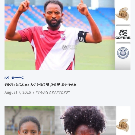
ዜና
ዝውውር
የሄኖክ አርፊጮ እና ነብሮቹ ጋብቻ ይቀጥላል
August 7, 2026
ማቲያስ ኃይለማርያም