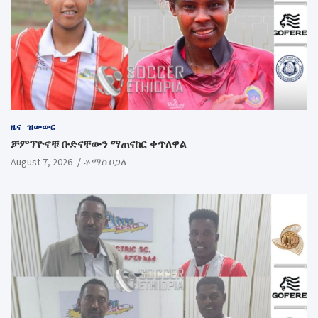
ዜና
ዝውውር
ቻምፕዮኖቹ ቡድናቸውን ማጠናከር ቀጥለዋል
August 7, 2026
ቶማስ ቦጋለ