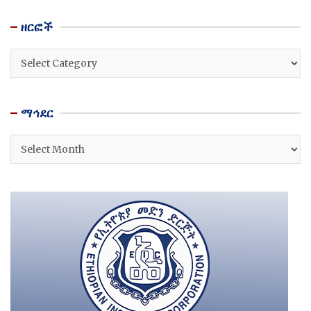
ዘርፎች
ዘርፎች
ማኅደር
ማኅደር