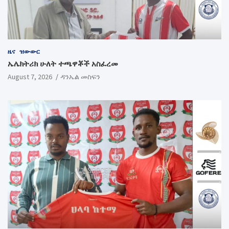
ዜና
ዝውውር
ኤሌክትሪክ ሁለት ተጫዋቾች አስፈረመ
August 7, 2026
ዳንኤል መስፍን