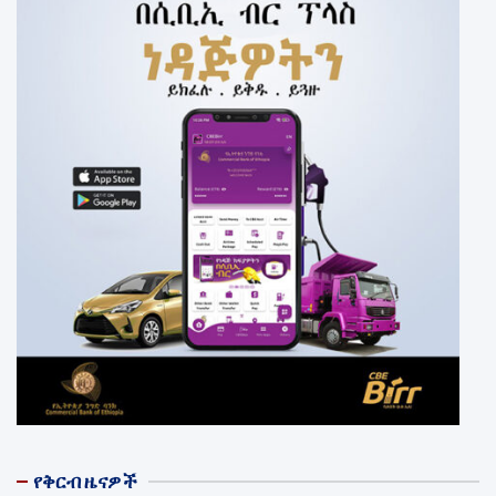
የቅርብ ዜናዎች