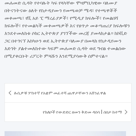
መሐመድ ሲዳት የተባሉት ካፍ የላካቸው ሞዛምቢካዊው ባለሙያ
በትናንትናው ዕለት የስታዲየሙን የመጫወቻ ሜዳ፣ የተጫዋቾች
መቀመጫ፣ የቪ አይ ፒ ማረፊያዎች፣ የሚዲያ ክፍሎች፣ የመልበሻ
ክፍሎች፣ የተመልካች መቀመጫዎች እና የፀጥታ መቆጣጠሪያ ክፍሎቹን
እንደተመለከቱ ሶከር ኢትዮጵያ ያገኘችው መረጃ ያመላክታል። ከኮቪድ
ጋር በተገናኘ እስካሁን ወደ ኢትዮጵያ ባለሙያ በመላክ የስታዲየሙን
እድገት ያልተመለከተው ካፍም መሐመድ ሲዳት ወደ ግብፅ ተመልሰው
በሚያቀርቡት ሪፖርት ምላሹን እንደሚያሳውቅ ሰምተናል።
Post
ሉሲዎቹ ሦስተኛ የአቋም መፈተሻ ጨዋታቸውን አሸንፈዋል
navigation
የክለቦች የውድድር ዘመን ቅድመ ዳሰሳ | ሰበታ ከተማ