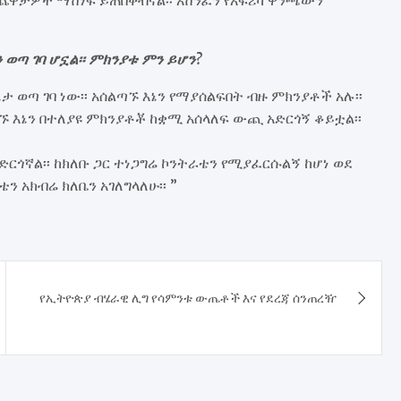
 ወጣ ገባ ሆኗል፡፡ ምክንያቱ ምን ይሆን?
ወጣ ገባ ነው፡፡ አሰልጣኙ እኔን የማያሰልፍበት ብዙ ምክንያቶች አሉ፡፡
ጣኙ እኔን በተለያዩ ምክንያቶቾ ከቋሚ አሰላለፍ ውጪ አድርጎኝ ቆይቷል፡፡
ድርጎኛል፡፡ ከክለቡ ጋር ተነጋግሬ ኮንትራቴን የሚያፈርሱልኝ ከሆነ ወደ
ን አክብሬ ክለቤን አገለግላለሁ፡፡ ”
የኢትዮጵያ ብሄራዊ ሊግ የሳምንቱ ውጤቶች እና የደረጃ ሰንጠረዥ