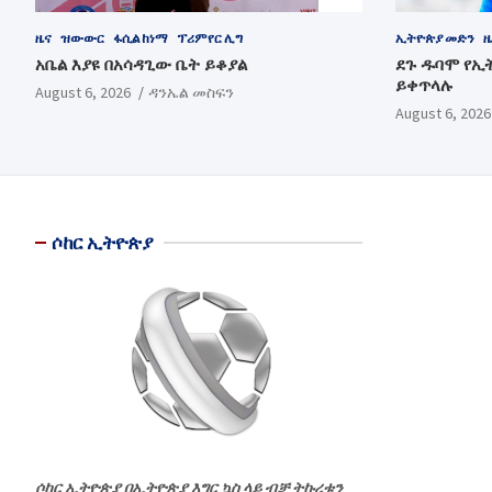
ዜና
ዝውውር
ፋሲል ከነማ
ፕሪምየር ሊግ
ኢትዮጵያ መድን
ዜ
አቤል እያዩ በአሳዳጊው ቤት ይቆያል
ደጉ ዱባሞ የኢ
ይቀጥላሉ
August 6, 2026
ዳንኤል መስፍን
August 6, 2026
ሶከር ኢትዮጵያ
ሶከር ኢትዮጵያ በኢትዮጵያ እግር ኳስ ላይ ብቻ ትኩረቱን