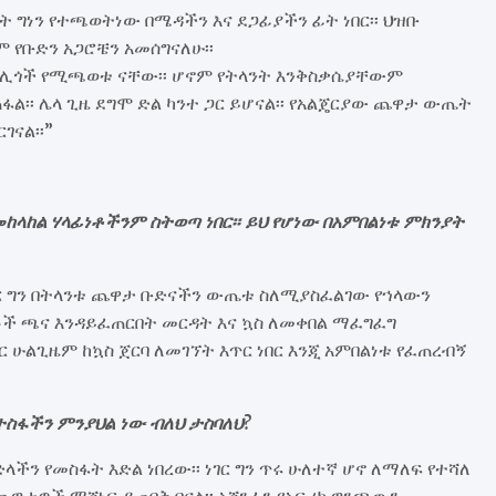
ንት ግነን የተጫወትነው በሜዳችን እና ደጋፊያችን ፊት ነበር፡፡ ህዝቡ
 የቡድን አጋሮቼን አመሰግናለሁ፡፡
 ሊጎች የሚጫወቱ ናቸው፡፡ ሆኖም የትላንት እንቅስቃሴያቸውም
ፋል፡፡ ሌላ ጊዜ ደግሞ ድል ካንተ ጋር ይሆናል፡፡ የአልጄርያው ጨዋታ ውጤት
ገናል፡፡”
መከላከል ሃላፊነቶችንም ስትወጣ ነበር፡፡ ይህ የሆነው በአምበልነቱ ምክንያት
ገር ግን በትላንቱ ጨዋታ ቡድናችን ውጤቱ ስለሚያስፈልገው የኀላውን
ቶች ጫና እንዳይፈጠርበት መርዳት እና ኳስ ለመቀበል ማፈግፈግ
ር ሁልጊዜም ከኳስ ጀርባ ለመገኘት እጥር ነበር እንጂ አምበልነቱ የፈጠረብኝ
ተስፋችን ምንያህል ነው ብለህ ታስባለህ?
ችን የመስፋት እድል ነበረው፡፡ ነገር ግን ጥሩ ሁለተኛ ሆኖ ለማለፍ የተሻለ
ት ጨዋታዎች ማሸነፍ ይጠበቅብናል፡፡ አሸንፈን የአፍሪካ ዋንጫውን