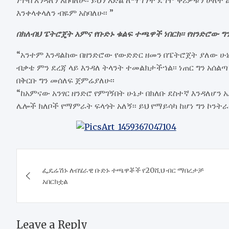
እንቀላቀላለን ብዬም አስባለሁ፡፡ ”
በክለብህ ፔትሮጄት አምና የቡድኑ ቁልፍ ተጫዋች ነበርክ፡፡ የዘንድሮው ግን
“አንተም እንዳልከው በዘንድሮው የውድድር ዘመን በፔትሮጀት ያለው ሁኔታ 
ብቃቴ ምን ደረጃ ላይ እንዳለ ትላንት ተመልክታችኀል፡፡ ነጠር ግን አሰል
በቅርቡ ግን መሰለፍ ጀምሬያለሁ፡፡
“ከአምናው አንፃር ዘንድሮ የምገኝበት ሁኔታ በክለቡ ደስተኛ እንዳለሆን አ
ሌሎች ክለቦች የማምራት ፍላጎት አለኝ፡፡ ይህ የማይሳካ ከሆነ ግን ኮንትራቴ
Post
ፌዴሬሽኑ ለብሄራዊ ቡድኑ ተጫዋቾች የ20ሺህ ብር ማበረታቻ
navigation
አበርክቷል
Leave a Reply