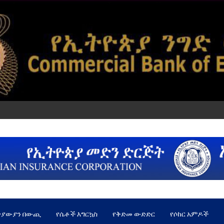
ጵያውያን በውጪ
የሴቶች እግርኳስ
የቅድመ ውድድር
የሶከር አምዶች