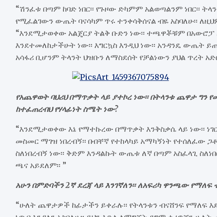
“ሽንፈቱ በጣም ከባድ ነበር፡፡ የጉዞው ድካምም አልወጣልንም ነበር፡፡ ትላ
የሚፈልገውን ውጤት ባናሳካም ጥሩ ተንቀሳቅሰናል ብዬ አስባለሁ፡፡ ለዚህም
“እንደሚታወቀው አልጄርያ ትልቅ ቡድን ነው፡፡ ተጫዋቾቹም በአውሮፓ
እንደተመለከታችሁት ነው፡፡ እግርኳስ እንዲህ ነው፡፡ አንዳንዴ ውጤት ይጠ
አሳፋሪ ቢሆንም ትላንት ህዝቡን ለማስደሰት የቻልነውን ያህል ጥረት አድር
የአጨዋወት ባህሪህ በማጥቃት ላይ ያተኮረ ነው፡፡ በትላንቱ ጨዋታ ግን የ
ከተፈጠረብህ የሃላፊነት ስሜት ነው?
“እንደሚታወቀው እኔ የማተኩረው በማጥቃት እንቅስቃሴ ላይ ነው፡፡ ነ
መስመር ማገዝ ነበረብኝ፡፡ በብቸኛ የተከላካይ አማካኝነት የተሰለፈው ጋ
ስለነበረብኝ ነው፡፡ ቅድም እንዳልኩት ውጤቱ ለኛ በጣም አስፈላጊ ስለነበ
ጫና አይደለም፡፡ ”
አሁን በምድባችን 2ኛ ደረጃ ላይ እንገኛለን፡፡ ለአፍሪካ ዋንጫው የማለፍ 
“ሁለት ጨዋታዎች ከፊታችን ይቀራሉ፡፡ የትላንቱን ብናሸንፍ የማለፍ እድላ
ነጥብ እንዳለን አስባለሁ፡፡ ይህን እድል ለማግኘት ደግሞ ቀሪዎቹን ሁለ