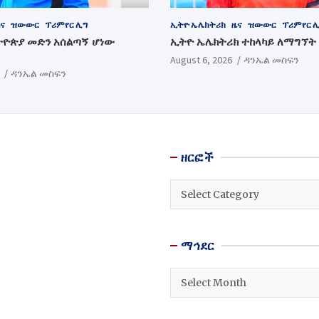
ና
ዝውውር
ፕሪምየር ሊግ
ኢትዮ ኤሌክትሪክ
ዜና
ዝውውር
ፕሪምየር 
ትዮጵያ መድን አሰልጣኝ ሆነው
ኢትዮ ኤሌክትሪክ ተከላካይ ለማግኘት
August 6, 2026
ዳንኤል መስፍን
ዳንኤል መስፍን
ዘርፎች
ዘርፎች
ማኅደር
ማኅደር