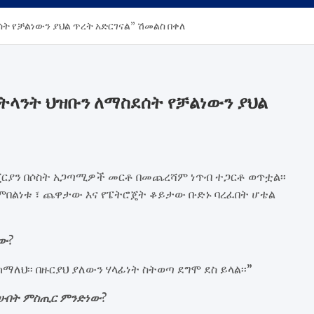
 የቻልነውን ያህል ጥረት አድርገናል” ሽመልስ በቀለ
ላንት ህዝቡን ለማስደሰት የቻልነውን ያህል
ጄርያን በሶስት አጋጣሚዎች መርቶ በመጨረሻም ነጥብ ተጋርቶ ወጥቷል፡፡
ምበልነቱ ፣ ጨዋታው እና የፔትሮጄት ቆይታው ቡድኑ ባረፈበት ሆቴል
ው?
ማለህ፡፡ በዙርያህ ያለውን ሃላፊነት ስትወጣ ደግሞ ደስ ይላል፡፡”
ችሁበት ምስጢር ምንድነው?