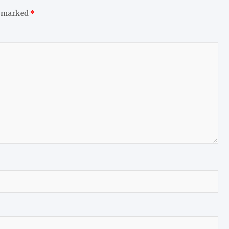
e marked
*