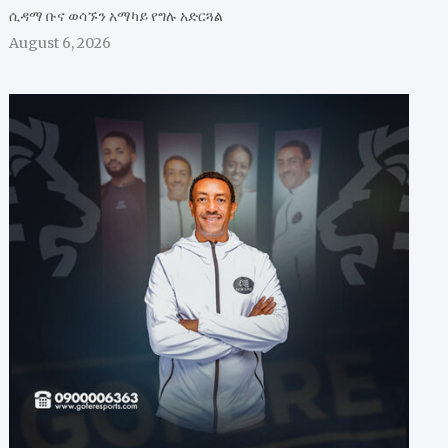
ሲዳማ ቡና ወሳኙን አማካይ የግሉ አድርጓል
August 6, 2026