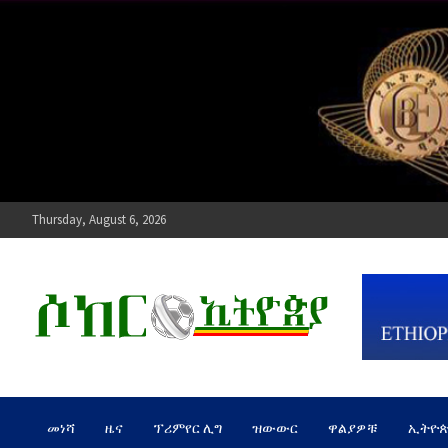
Skip
to
content
Thursday, August 6, 2026
ሶከር ኢትዮጵያ
የኢትዮጵያ እግርኳስ ድምፅ !
መነሻ
ዜና
ፕሪምየር ሊግ
ዝውውር
ዋልያዎቹ
ኢትዮ