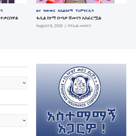
ሊግ
ዜና
ዝውውር
ፋሲል ከነማ
ፕሪምየር ሊግ
 ተቃርበዋል
ፋሲል ከነማ ቡጣቃ ሸመናን አስፈርሟል
August 6, 2026
ዳንኤል መስፍን