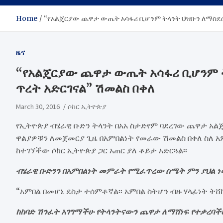
Home
“የአልጄርያው ጨዋታ ውጤት አሳፋሪ ቢሆንም ትላንት ህዝቡን ለማስደሰት
ዜና
“የአልጄርያው ጨዋታ ውጤት አሳፋሪ ቢሆንም ት
ጥረት አድርገናል” ሽመልስ በቀለ
March 30, 2016
ሶከር ኢትዮጵያ
የኢትዮጵያ ብሄራዊ ቡድን ትላንት በአአ ስታድየም ባደረገው ጨዋታ አል
ዋልያዎቹን ለመጀመርያ ጊዜ በአምበልነት የመራው ሽመልስ በቀለ ስለ አ
ከተገኘችው ሶከር ኢትዮጵያ ጋር አጠር ያለ ቆይታ አድርጓል፡፡
ብሄራዊ ቡድንን በአምበልነት መምራት የሚፈጥረው ስሜት ምን ያህል ነ
“አምበል በመሆኔ ደስታ ተሰምቶኛል፡፡ አምበል ስትሆን ብዙ ሃላፊነት ትሸከ
ከከባድ ሽንፈት አገግማችሁ የትላንትናውን ጨዋታ ለማሸነፍ የተቃረባ