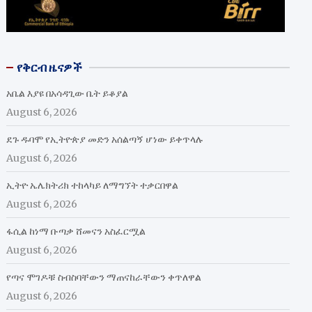
የቅርብ ዜናዎች
አቤል እያዩ በአሳዳጊው ቤት ይቆያል
August 6, 2026
ደጉ ዱባሞ የኢትዮጵያ መድን አሰልጣኝ ሆነው ይቀጥላሉ
August 6, 2026
ኢትዮ ኤሌክትሪክ ተከላካይ ለማግኘት ተቃርበዋል
August 6, 2026
ፋሲል ከነማ ቡጣቃ ሸመናን አስፈርሟል
August 6, 2026
የጣና ሞገዶቹ ስብስባቸውን ማጠናከራቸውን ቀጥለዋል
August 6, 2026