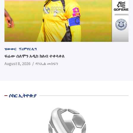
ዝውውር
ፕሪምየር ሊግ
ፍሬው ሰለሞን አዲስ ክለብ ተቀላቀለ
August 8, 2026
ዳንኤል መስፍን
ሶከር ኢትዮጵያ