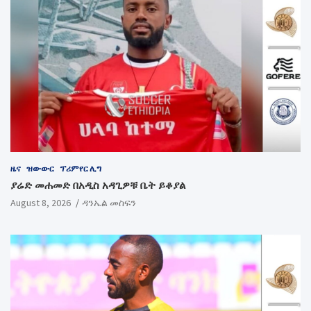
ዜና
ዝውውር
ፕሪምየር ሊግ
ያሬድ መሐመድ በአዲስ አዳጊዎቹ ቤት ይቆያል
August 8, 2026
ዳንኤል መስፍን