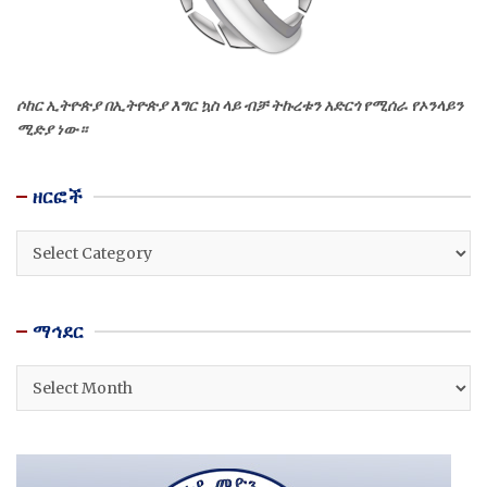
ሶከር ኢትዮጵያ በኢትዮጵያ እግር ኳስ ላይ ብቻ ትኩረቱን አድርጎ የሚሰራ የኦንላይን
ሚድያ ነው።
ዘርፎች
ዘርፎች
ማኅደር
ማኅደር