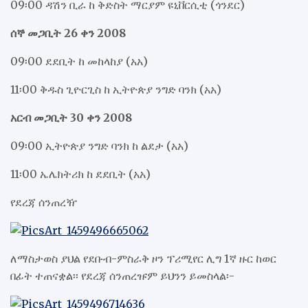
09፡00 ዳሽን ቢራ ከ ቅድስት ማርያም ዩኒቨርሲቲ (ጎንደር)
ሰኞ መጋቢት 26 ቀን 2008
09፡00 ደደቢት ከ መከላከያ (አአ)
11፡00 ቅዱስ ጊዮርጊስ ከ ኢትዮጵያ ንግድ ባንክ (አአ)
አርብ መጋቢት 30 ቀን 2008
09፡00 ኢትዮጵያ ንግድ ባንክ ከ ልደታ (አአ)
11፡00 ኤሌክትሪክ ከ ደደቢት (አአ)
የደረጃ ሰንጠረዥ
ለማስታወስ ያህል የደቡብ-ምስራቅ ዞን ፕሪሚየር ሊግ 1ኛ ዙር ከወር
በፊት ተጠናቋል፡፡ የደረጃ ሰንጠረዡም ይህንን ይመስላል፡-