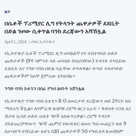
ዜና
በሴቶች ፕሪሚየር ሊግ የትላንት ጨዋታዎች ደደቢት
በድል ጉዞው ሲቀጥል ባንክ ደረጃውን አሻሽሏል
April 1, 2016
ሶከር ኢትዮጵያ
የኢትዮጵያ ሴቶች ፕሪሚየር ሊግ መካከለኛ ዞን ተስተካካይ ሁለት
ጨዋታዎች (9ኛ ሳምንት ላይ መካሄድ የነበረባቸው) ትላንት ተካሂደው
ደደቢት እና ንግድ ባንክ በድል ጉዟቸው ቀጥለዋል፡፡ ቀጣይ ተስተካካይ
ጨዋታዎችም ከሰኞ ጀምረው ይካሄዳሉ፡፡
ንግድ ባንክ እቴጌን በሰፊ የግብ ልዩነት አሸንፏል
የኢትዮጵያ ንግድ ባንክ እቴጌን 8-0 በመርታት ደረጃውን ወደ 2ኝነት ከፍ
ማድረግ ችሏል፡፡ ለሃምራዊ ለባሾቹ ረሂማ ዘርጋ አራት ፣ ቅድስት ቦጋለ እና
ሽታዬ ሲሳይ ሁለት ሁለት ግቦች አስቆጥረዋል፡፡ ረሂማ ትላንት
ያስቆጠረቻቸውን ግቦች ጨምሮ የውድድር ዘመኑ ግብ መጠኗን ወደ 9
ስታሳድግ ተሸናፊው እቴጌ ከ10 ጨዋታዎች 50 የግብ እዳ ለመሸከም