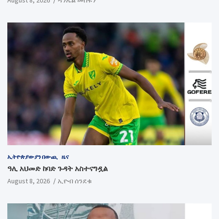
August 8, 2026
ዳንኤል መስፍን
ኢትዮጵያውያን በውጪ
ዜና
ዓሊ አህመድ ከባድ ጉዳት አስተናግዷል
August 8, 2026
ኢዮብ ሰንደቁ