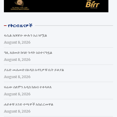
የቅርብ ዜናዎች
ፋሲል አበባየሁ ውሉን አራዝሟል
August 8, 2026
ዓሊ አህመድ ከባድ ጉዳት አስተናግዷል
August 8, 2026
ያሬድ መሐመድ በአዲስ አዳጊዎቹ ቤት ይቆያል
August 8, 2026
ፍሬው ሰለሞን አዲስ ክለብ ተቀላቀለ
August 8, 2026
ሐይቆቹ አንድ ተጫዋች አስፈርመዋል
August 8, 2026