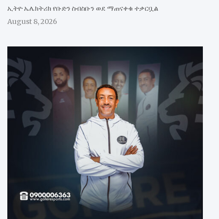
ኢትዮ ኤሌክትሪክ የቡድን ስብስቡን ወደ ማጠናቀቁ ተቃርቧል
August 8, 2026