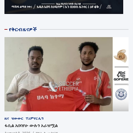
የቅርብ ዜናዎች
ዜና
ዝውውር
ፕሪምየር ሊግ
ፋሲል አበባየሁ ውሉን አራዝሟል