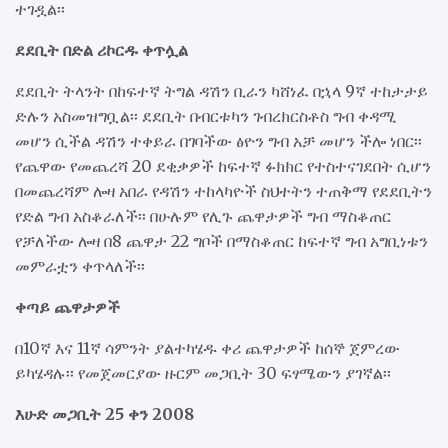
ተገዷል፡፡
ደደቢት በድል ሪኮርዱ ቀጥሏል
ደደቢት ትላንት በከፍተኛ ትግል ዳሽን ቢራን ካሸነፈ በኋላ 9ኛ ተከታታይ
ድሉን አስመዝግቧል፡፡ ደደቢት በብርቱካን ገብረክርስቶስ ግብ ቀዳሚ
መሆን ሲችል ዳሽን ተቀይራ በገባችው ፅዮን ግብ አቻ መሆን ችሎ ነበር፡፡
የጨዋው የመጨረሻ 20 ደቂቃዎች ከፍተኛ ፉክክር የተስተናገደበት ሲሆን
በመጨረሻም ሎዛ አበራ የዳሽን ተከላካዮች ስህተትን ተጠቅማ የደደቢትን
የድል ግብ አስቆራለች፡፡ በሁሉም የሊጉ ጨዋታዎች ግብ ማስቆጠር
የቻለችው ሎዛ በ8 ጨዋታ 22 ግቦች በማስቆጠር ከፍተኛ ግብ አግቢነቱን
መምራቷን ቀጥላለች፡፡
ቀጣይ ጨዋታዎች
በ10ኛ እና 11ኛ ሳምንት ያልተካሄዱ ቀሪ ጨዋታዎች ከሰኞ ጀምረው
ይካሄዳሉ፡፡ የመጀመርያው ዙርም መጋቢት 30 ፍፃሜውን ያገኛል፡፡
እሁድ መጋቢት 25 ቀን 2008