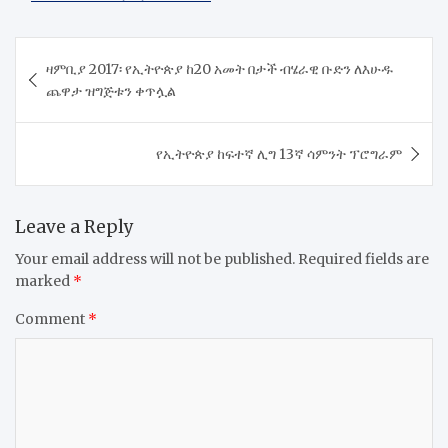
Post
ዛምቢያ 2017፡ የኢትዮጵያ ከ20 አመት በታች ብሄራዊ ቡድን ለእሁዱ
navigation
ጨዋታ ዝግጅቱን ቀጥሏል
የኢትዮጵያ ከፍተኛ ሊግ 13ኛ ሳምንት ፕሮግራም
Leave a Reply
Your email address will not be published.
Required fields are
marked
*
Comment
*