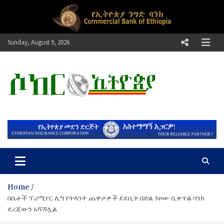
Skip
to
content
Sunday, August 9, 2026
ሶከር ኢትዮጵያ
የኢትዮጵያ እግርኳስ ድምፅ !
Home
በሴቶች ፕሪሚየር ሊግ የትላንት ጨዋታዎች ደደቢት በድል ጉዞው ሲቀጥል ባንክ
ደረጃውን አሻሽሏል