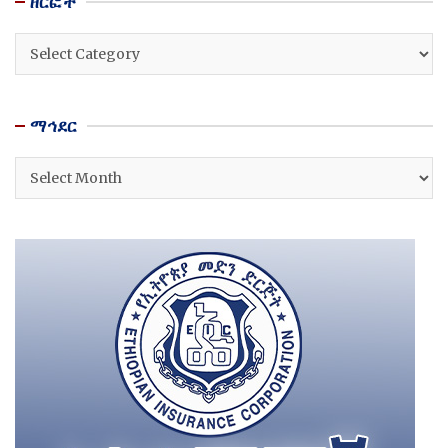
ዘርፎች
ዘርፎች
ማኅደር
ማኅደር