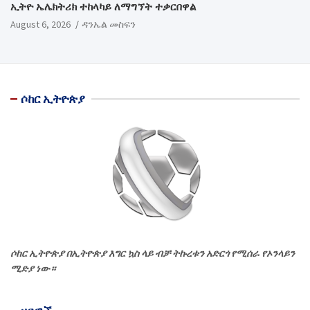
ኢትዮ ኤሌክትሪክ ተከላካይ ለማግኘት ተቃርበዋል
August 6, 2026
ዳንኤል መስፍን
ሶከር ኢትዮጵያ
ሶከር ኢትዮጵያ በኢትዮጵያ እግር ኳስ ላይ ብቻ ትኩረቱን አድርጎ የሚሰራ የኦንላይን
ሚድያ ነው።