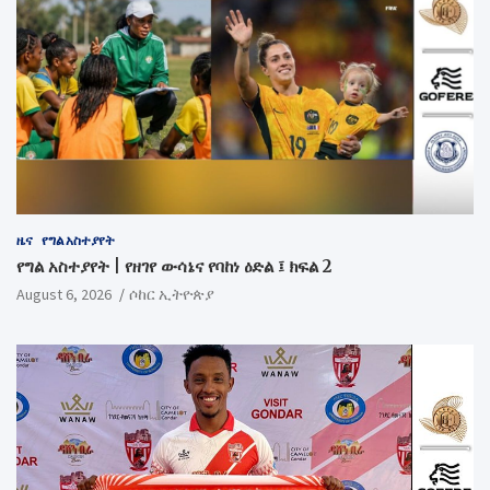
ዜና
የግል አስተያየት
የግል አስተያየት | የዘገየ ውሳኔና የባከነ ዕድል ፤ ክፍል 2
August 6, 2026
ሶከር ኢትዮጵያ