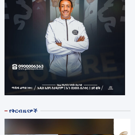
የቅርብ ዜናዎች