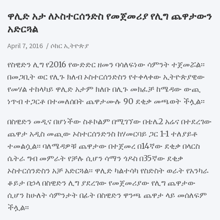
ዋሊድ አታ ለኦስተርሰንድስ የመጀመሪያ የሊግ ጨዋታውን
አድርጓል
April 7, 2016
ሶከር ኢትዮጵያ
የስዊድን ሊግ የ2016 የውድድር ዘመን ባሳለፍነው ሳምንት ተጀመሯል፡፡
በመጋቢት ወር የሊጉ ክለብ ኦስተርሰንድስን የተቀላቀው ኢትዮጵያዊው
የመሃል ተከላካይ ዋሊድ አታም ክለቡ በሊጉ መክፈቻ ከሜዳው ውጪ
ነጥብ ተጋርቶ በተመለሰበት ጨዋታሙሉ 90 ደቂቃ መጫወት ችሏል፡፡
በስዊድን መዲና በሆነችው ስቶኮልም በሚገኘው በቴሌ2 አሬና በተደረገው
ጨዋታ አዲስ መጪው ኦስተርሰንድንስ ከሃመርባይ ጋር 1-1 ተለያይቶ
ተመልሷል፡፡ ባለሜዳዎቹ ጨዋታው በተጀመረ በ14ኛው ደቂቃ በላርስ
ሴትራ ግብ መምራት የቻሉ ሲሆን ሳማን ጎዶስ በ35ኛው ደቂቃ
ኦስተርሰንድስን አቻ አድርጓል፡፡ ዋሊድ ካልተሳካ የስድስት ወራት የአንካራ
ቆይታ በኃላ በስዊድን ሊግ ያደረገው የመጀመሪያው የሊግ ጨዋታው
ሲሆን ከሁለት ሳምንታት በፊት በስዊድን ዋንጫ ጨዋታ ላይ መሰለፍም
ችሏል፡፡