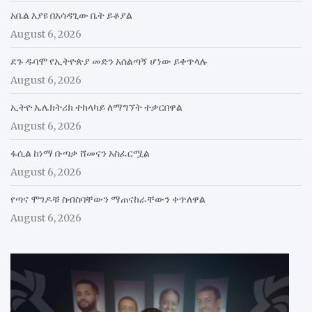
አቤል እያዩ በአሳዳጊው ቤት ይቆያል
August 6, 2026
ደጉ ዱባሞ የኢትዮጵያ መድን አሰልጣኝ ሆነው ይቀጥላሉ
August 6, 2026
ኢትዮ ኤሌክትሪክ ተከላካይ ለማግኘት ተቃርበዋል
August 6, 2026
ፋሲል ከነማ ቡጣቃ ሸመናን አስፈርሟል
August 6, 2026
የጣና ሞገዶቹ ስብስባቸውን ማጠናከራቸውን ቀጥለዋል
August 6, 2026