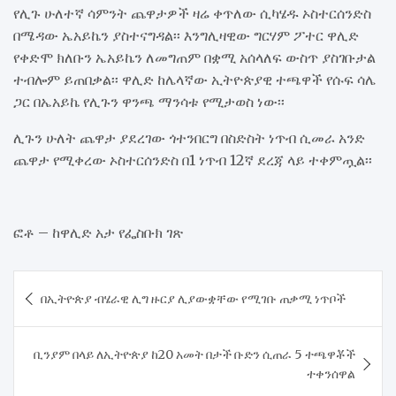
የሊጉ ሁለተኛ ሳምንት ጨዋታዎች ዛሬ ቀጥለው ሲካሄዱ ኦስተርሰንድስ
በሜዳው ኤአይኬን ያስተናግዳል፡፡ እንግሊዛዊው ግርሃም ፖተር ዋሊድ
የቀድሞ ክለቡን ኤአይኬን ለመግጠም በቋሚ አሰላለፍ ውስጥ ያስገቡታል
ተብሎም ይጠበቃል፡፡ ዋሊድ ከሌላኛው ኢትዮጵያዊ ተጫዋች የሱፍ ሳሌ
ጋር በኤአይኬ የሊጉን ዋንጫ ማንሳቱ የሚታወስ ነው፡፡
ሊጉን ሁለት ጨዋታ ያደረገው ጎተንበርግ በስድስት ነጥብ ሲመራ አንድ
ጨዋታ የሚቀረው ኦስተርሰንድስ በ1 ነጥብ 12ኛ ደረጃ ላይ ተቀምጧል፡፡
ፎቶ – ከዋሊድ አታ የፌስቡክ ገጽ
Post
በኢትዮጵያ ብሄራዊ ሊግ ዙርያ ሊያውቋቸው የሚገቡ ጠቃሚ ነጥቦች
navigation
ቢንያም በላይ ለኢትዮጵያ ከ20 አመት በታች ቡድን ሲጠራ 5 ተጫዋቾች
ተቀንሰዋል