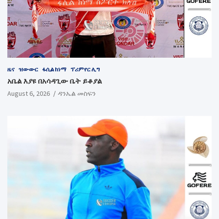
ዜና
ዝውውር
ፋሲል ከነማ
ፕሪምየር ሊግ
አቤል እያዩ በአሳዳጊው ቤት ይቆያል
August 6, 2026
ዳንኤል መስፍን