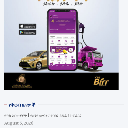
የቅርብ ዜናዎች
የግል አስተያየት | የዘገየ ውሳኔና የባከነ ዕድል ፤ ክፍል 2
August 6, 2026