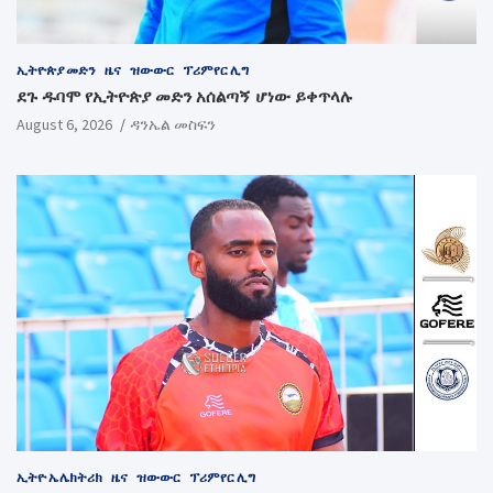
ኢትዮጵያ መድን
ዜና
ዝውውር
ፕሪምየር ሊግ
ደጉ ዱባሞ የኢትዮጵያ መድን አሰልጣኝ ሆነው ይቀጥላሉ
August 6, 2026
ዳንኤል መስፍን
ኢትዮ ኤሌክትሪክ
ዜና
ዝውውር
ፕሪምየር ሊግ