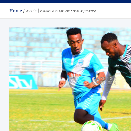
Home
ሪፖርት | ሻሸመኔ እና ባህር ዳር ነጥብ ተጋርተዋል