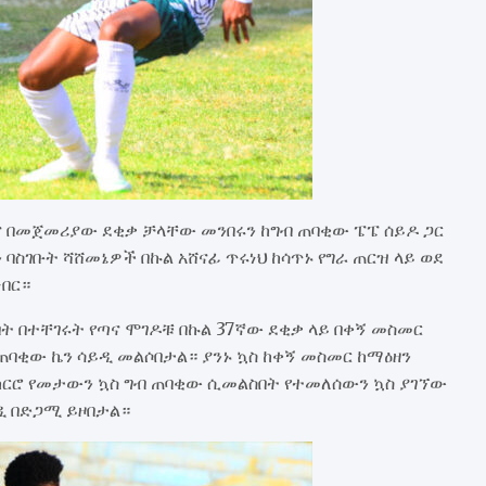
ገና በመጀመሪያው ደቂቃ ቻላቸው መንበሩን ከግብ ጠባቂው ፔፔ ሰይዶ ጋር
ስገቡት ሻሸመኔዎች በኩል አሸናፊ ጥሩነህ ከሳጥኑ የግራ ጠርዝ ላይ ወደ
በር።
ት በተቸገሩት የጣና ሞገዶቹ በኩል 37ኛው ደቂቃ ላይ በቀኝ መስመር
ጠባቂው ኬን ሳይዲ መልሶበታል። ያንኑ ኳስ ከቀኝ መስመር ከማዕዘን
አክርሮ የመታውን ኳስ ግብ ጠባቂው ሲመልስበት የተመለሰውን ኳስ ያገኘው
ዲ በድጋሚ ይዞበታል።