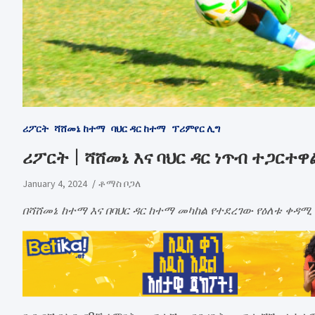
ሪፖርት
ሻሸመኔ ከተማ
ባህር ዳር ከተማ
ፕሪምየር ሊግ
ሪፖርት | ሻሸመኔ እና ባህር ዳር ነጥብ ተጋርተዋ
January 4, 2024
ቶማስ ቦጋለ
በሻሸመኔ ከተማ እና በባህር ዳር ከተማ መካከል የተደረገው የዕለቱ ቀዳሚ