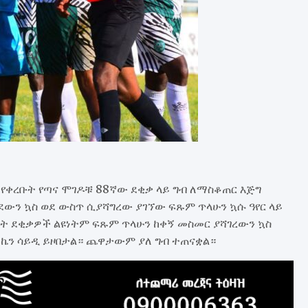
ቀረቡት የጣና ሞገዶቹ 88ኛው ደቂቃ ላይ ግብ ለማስቆጠር እጅግ
ሰደውን ኳስ ወደ ውስጥ ሲያሻግረው ያገኘው ፍጹም ጥላሁን ኳሱ ዓየር ላይ
ለት ደቂቃዎች ልዩነትም ፍጹም ጥላሁን ከቀኝ መስመር ያሻገረውን ኳስ
 ኬን ሳይዲ ይዞበታል። ጨዋታውም ያለ ግብ ተጠናቋል።