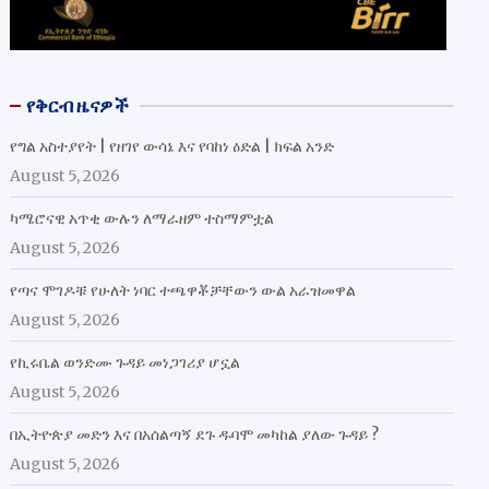
የቅርብ ዜናዎች
የግል አስተያየት | የዘገየ ውሳኔ እና የባከነ ዕድል | ክፍል አንድ
August 5, 2026
ካሜሮናዊ አጥቂ ውሉን ለማራዘም ተስማምቷል
August 5, 2026
የጣና ሞገዶቹ የሁለት ነባር ተጫዋቾቻቸውን ውል አራዝመዋል
August 5, 2026
የኪሩቤል ወንድሙ ጉዳይ መነጋገሪያ ሆኗል
August 5, 2026
በኢትዮጵያ መድን እና በአሰልጣኝ ደጉ ዱባሞ መካከል ያለው ጉዳይ ?
August 5, 2026