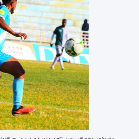
ቹ በሚያገኙት ኳሱ ሁሉ በተደጋጋሚ ፈጣን የማጥቃት እንቅስቃሴ