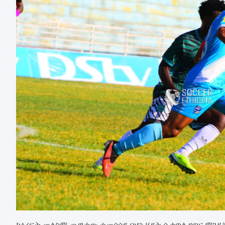
ከዕረፍት መልስም ጨዋታው ተመሳሳይ በሆነ ሂደት ሲቀጥል የጣና ሞገዶ