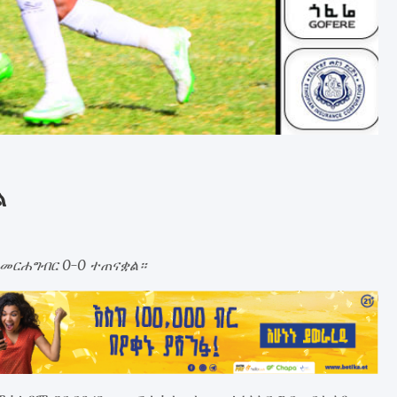
ል
 መርሐግብር 0-0 ተጠናቋል።