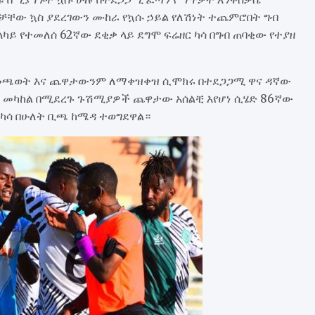
ቻቸው ኳስ ያደረገውን ሙከራ የኳሱ ኃይል የለሽነት ተጨምሮበት ግብ
ይ የተመለሰ 62ኛው ደቂቃ ላይ ደግሞ ፍሬዘር ካሳ በግብ ጠባቂው የተያዘ
መጫወት እና ጨዋታውንም ለማቀዝቀዝ ሲሞክሩ በተደጋጋሚ ዋና ዳኛው
ች መካከል በሚደረጉ ጉሽሚያዎች ጨዋታው አሰልቺ እየሆነ ሲሄድ 86ኛው
ር ካሳ በሁለት ቢጫ ከሜዳ ተወግደዋል።