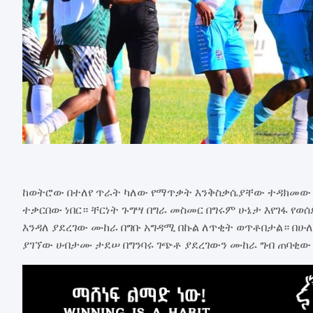
ከወትሮው በተለየ ጥራት ካለው የማጥቃት እንቅስቃሴያቸው ተዳክመው የ
ተቃርበው ነበር። ቸርነት ጉግሣ በግራ መስመር በግሩም ሁኔታ እየገፋ የወ
እንዳለ ያደረገው ሙከራ በግቡ አግዳሚ በኩል ለጥቂት ወጥቶበታል። በሁ
ያገኘው ሀብታሙ ታደሠ በግንባሩ ገጭቶ ያደረገውን ሙከራ ግብ ጠባቂው