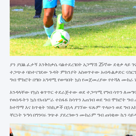
ያን ያህል ፈታኝ እንቅስቃሴ ባልተደረገበት አጋማሽ 25ኛው ደቂቃ ላይ 
ተጋጭቶ ባስተናገደው ጉዳት ምክንያት አስወጥተው አብዱልቃድር ናስርን ባ
ግብ ሞክሮት በግቡ አግዳሚ የወጣበት ኳስ የመጀመሪያው የተሻለ ሙከራ ነ
እንዳላቸው የኳስ ቁጥጥር ተደራጅተው ወደ ተጋጣሚ የግብ ሳጥን ለመግባ
የወሰዱትን ኳስ የአብሥራ ተስፋዬ ከሳጥን አጠገብ ወደ ግብ ሞክሮት ግብ 
ከተሻማ እና ከጥቂት ንክኪዎች በኋላ ያገኘው ፍጹም ጥላሁን ወደ ግብ 
ቸርነት ጉግሳ በግንባሩ ገጭቶ ያደረገውን ሙከራም ግብ ጠባቂው ኬን ሳይ