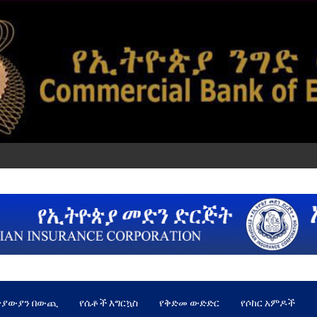
ጵያውያን በውጪ
የሴቶች እግርኳስ
የቅድመ ውድድር
የሶከር አምዶች