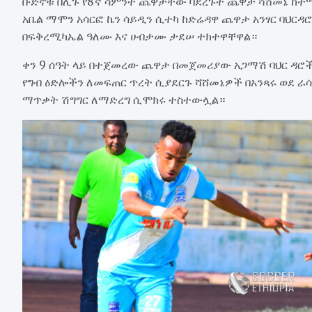
ቡድኖቹ በሊጉ የ8ኛ ሳምንት ጨዋታቸው ባደረጉት ጨዋታ ሻሸመኔ ከተማ
አቤል ማሞን አሳርፎ ኬን ሳይዲን ሲተካ ከድሬዳዋ ጨዋታ አንፃር ባህርዳሮ
በፍቅረሚካኤል ዓለሙ እና ሀብታሙ ታደሠ ተክተዋቸዋል።
ቀን 9 ሰዓት ላይ በተጀመረው ጨዋታ በመጀመሪያው አጋማሽ ባህር ዳሮ
የግብ ዕድሎችን ለመፍጠር ጥረት ሲያደርጉ ሻሸመኔዎች በአንጻሩ ወደ ራሳ
ማጥቃት ሽግግር ለማድረግ ሲሞክሩ ተስተውሏል።