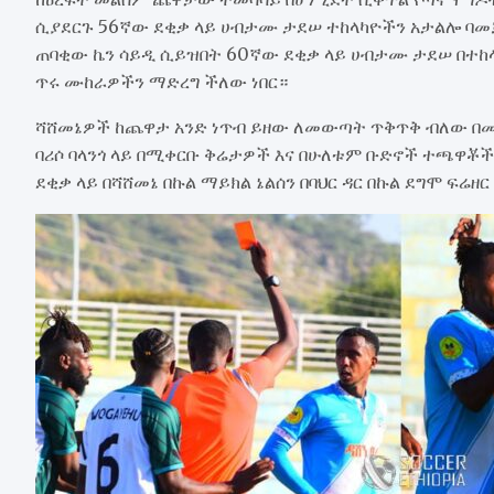
ሲያደርጉ 56ኛው ደቂቃ ላይ ሀብታሙ ታደሠ ተከላካዮችን አታልሎ ባመ
ጠባቂው ኬን ሳይዲ ሲይዝበት 60ኛው ደቂቃ ላይ ሀብታሙ ታደሠ በተከላካ
ጥሩ ሙከራዎችን ማድረግ ችለው ነበር።
ሻሸመኔዎች ከጨዋታ አንድ ነጥብ ይዘው ለመውጣት ጥቅጥቅ ብለው በ
ባሪሶ ባላንጎ ላይ በሚቀርቡ ቅሬታዎች እና በሁለቱም ቡድኖች ተጫዋቾ
ደቂቃ ላይ በሻሸመኔ በኩል ማይክል ኔልሰን በባህር ዳር በኩል ደግሞ ፍሬዘ