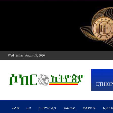
Skip
to
content
Wednesday, August 5, 2026
ሶከር ኢትዮጵያ
የኢትዮጵያ እግርኳስ ድምፅ !
መነሻ
ዜና
ፕሪምየር ሊግ
ዝውውር
ዋልያዎቹ
ኢትዮ