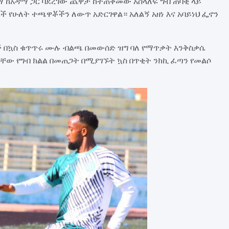
 ከአዳማ ጋር ባደረገው ጨዋታ ከተጠቀመው አሰላለፍ ግብ ጠባቂ ላይ
ች የሁለት ተጫዋቾችን ለውጥ አድርገዋል። አለልኝ አዘነ እና አባይነህ ፌኖን
ች በኳስ ቁጥጥሩ ሙሉ ብልጫ በመውሰድ ዝግ ባለ የማጥቃት እንቅስቃሴ
ቸው የግብ ክልል በመጠጋት በሚያገኙት ኳስ በጥቂት ንክኪ ፈጣን የመልሶ