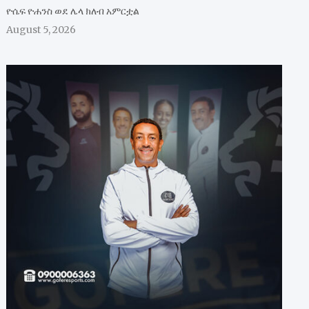
ዮሴፍ ዮሐንስ ወደ ሌላ ክለብ አምርቷል
August 5, 2026