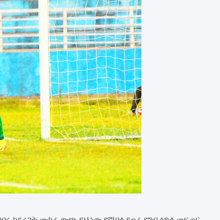
ንባሩ ካደረጋት ሙከራ ውጭ ይህ ነው የሚባል የጠራ የግብ ዕድል መፍጠር