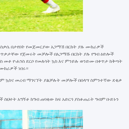
ንቅስቃሴ በታየበት የመጀመርያው አጋማሽ በርከት ያሉ ሙከራዎች
ከራ ጥቃታቸው የጀመሩት መቻሎች በአጋማሹ በርከት ያሉ የግብ ዕድሎች
ኳስ መቶ ዮሐንስ ደርሶ የመለሳት ኳስ እና ምንይሉ ወንድሙ በቀጥታ ከቅጣት
 ሙከራዎች ነበሩ።
 ኳስና መረብ ማገናኘት ያልቻሉት መቻሎች በሰላሣ ስምንተኛው ደቂቃ
 ስህተት አግኝቶ ከግብ ጠባቂው ከፍ አድርጎ ያስቆጠራት ግብም ቡድኑን