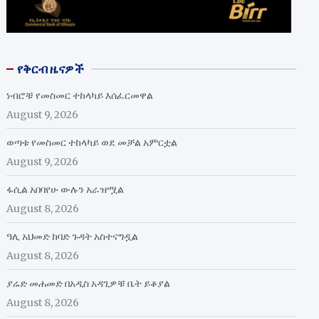
የቅርብ ዜናዎች
ነብሮቹ የመስመር ተከላካይ እሰፈርመዋል
August 9, 2026
ወጣቱ የመስመር ተከላካይ ወደ መቻል አምርቷል
August 9, 2026
ፋሲል አበባየሁ ውሉን አራዝሟል
August 8, 2026
ዓሊ አህመድ ከባድ ጉዳት አስተናግዷል
August 8, 2026
ያሬድ መሐመድ በአዲስ አዳጊዎቹ ቤት ይቆያል
August 8, 2026