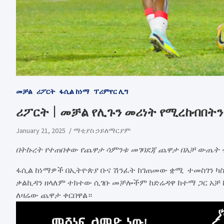
መቻል
ሪፖርት
ፋሲል ከነማ
ፕሪምየር ሊግ
ሪፖርት | መቻል የሊጉን መሪነት የሚረከብበትን
January 21, 2025
ማቲያስ ኃይለማርያም
በትኩረት የተጠበቀው የጨዋታ ሳምንቱ መገባደጃ ጨዋታ በአቻ ውጤት 
ፋሲል ከነማዎች በኢትዮጵያ ቡና ሽንፈት ከገጠመው ቋሚ ተመስገን ካስት
ቃልኪዳን ዘላለም ተክተው ሲገቡ መቻሎችም ከድሬዳዋ ከተማ ጋር አቻ 
ለዛሬው ጨዋታ ቀርበዋል።