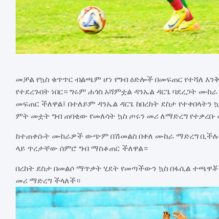
መቻል የኳስ ቁጥጥር ብልጫም ሆነ የግብ ዕድሎች በመፍጠር የተሻለ እ
የተደረጉበት ነበር። ግሩም ሐጎስ አሻምቷል ዳንኤል ዳርጌ ባደረጋት ሙ
መፍጠር ችለዋል፤ በተለይም ዳንኤል ዳርጌ ከበረከት ደስታ የተቀበላትን 
ምት መቷት ግብ ጠባቂው የመለሳት ኳስ ጦሩን መሪ ለማድረግ የተቃረቡ
ከተጠቀሱት ሙከራዎች ውጭም በሽመልስ በቀለ ሙከራ ማድረግ ቢችሉም
ላይ ጥረታቸው ሰምሮ ግብ ማስቆጠር ችለዋል።
በረከት ደስታ በመልሶ ማጥቃት ሂደት የመጣችውን ኳስ በፋሲል ተጫዋቾች
መሪ ማድረግ ችላለች።