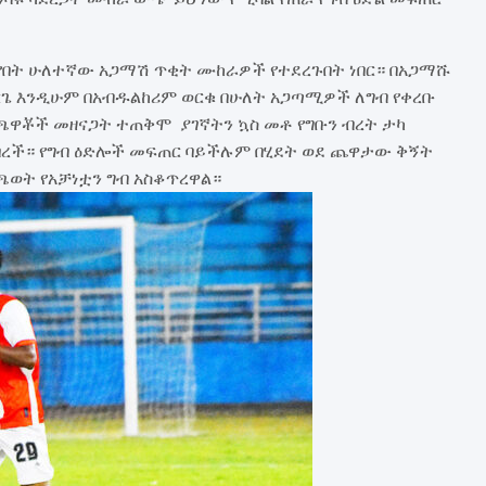
የበት ሁለተኛው አጋማሽ ጥቂት ሙከራዎች የተደረጉበት ነበር። በአጋማሹ
ጌ እንዲሁም በአብዱልከሪም ወርቁ በሁለት አጋጣሚዎች ለግብ የቀረቡ
ዋቾች መዘናጋት ተጠቅሞ ያገኛትን ኳስ መቶ የግቡን ብረት ታካ
ነበረች። የግብ ዕድሎች መፍጠር ባይችሉም በሂደት ወደ ጨዋታው ቅኝት
ጫወት የአቻነቷን ግብ አስቆጥረዋል።