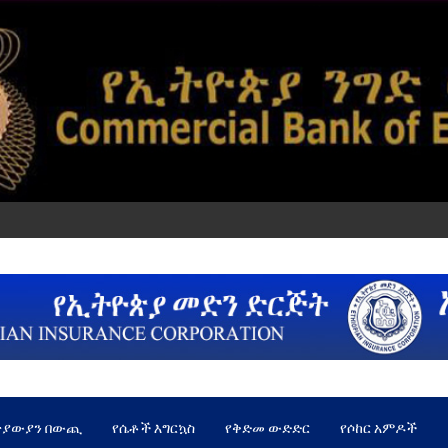
ጵያውያን በውጪ
የሴቶች እግርኳስ
የቅድመ ውድድር
የሶከር አምዶች