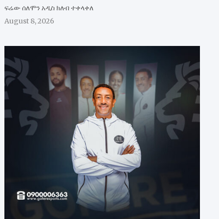
ፍሬው ሰለሞን አዲስ ክለብ ተቀላቀለ
August 8, 2026