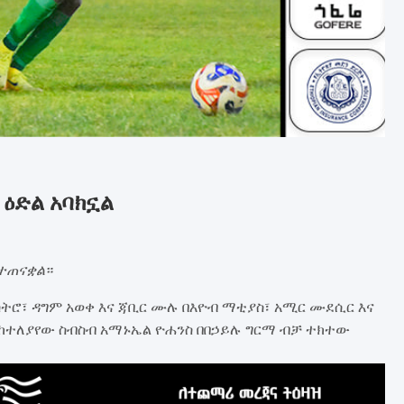
 ዕድል አባክኗል
ተጠናቋል
።
ሮ፣ ዳግም አወቀ እና ጃቢር ሙሉ በእዮብ ማቲያስ፣ አሚር ሙደሲር እና
ከተለያየው ስብስብ አማኑኤል ዮሐንስ በበኃይሉ ግርማ ብቻ ተክተው