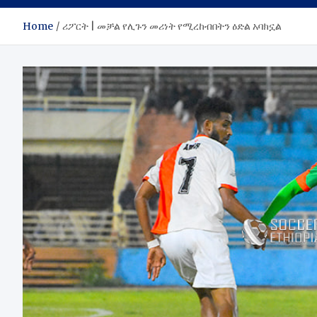
Home
ሪፖርት | መቻል የሊጉን መሪነት የሚረከብበትን ዕድል አባክኗል