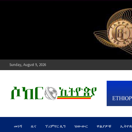
Skip
to
content
Sunday, August 9, 2026
ሶከር ኢትዮጵያ
የኢትዮጵያ እግርኳስ ድምፅ !
መነሻ
ዜና
ፕሪምየር ሊግ
ዝውውር
ዋልያዎቹ
ኢትዮ