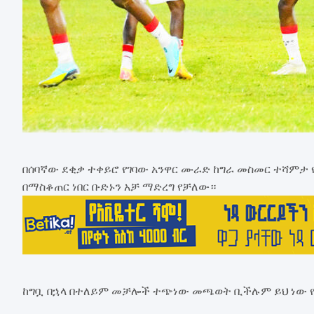
በሰባኛው ደቂቃ ተቀይሮ የገባው አንዋር ሙራድ ከግራ መስመር ተሻምታ 
በማስቆጠር ነበር ቡድኑን አቻ ማድረግ የቻለው።
ከግቧ በኋላ በተለይም መቻሎች ተጭነው መጫወት ቢችሉም ይህ ነው የ