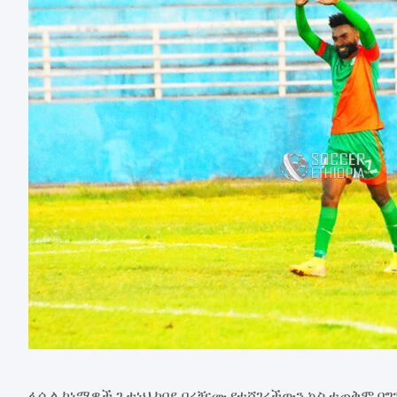
ፋሲል ከነማዎች ጌታነህ ከበደ በረዥሙ የተሻገረችውን ኳስ ተጠቅሞ በግ