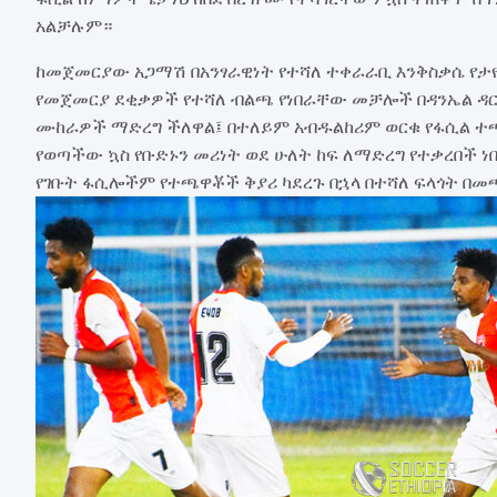
አልቻሉም።
ከመጀመርያው አጋማሽ በአንፃራዊነት የተሻለ ተቀራራቢ እንቅስቃሴ የታ
የመጀመርያ ደቂቃዎች የተሻለ ብልጫ የነበራቸው መቻሎች በዳንኤል ዳር
ሙከራዎች ማድረግ ችለዋል፤ በተለይም አብዱልከሪም ወርቁ የፋሲል ተጫ
የወጣችው ኳስ የቡድኑን መሪነት ወደ ሁለት ከፍ ለማድረግ የተቃረበች 
የገቡት ፋሲሎችም የተጫዋቾች ቅያሪ ካደረጉ በኋላ በተሻለ ፍላጎት በመ