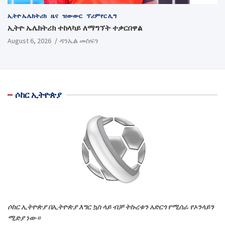
ኢትዮ ኤሌክትሪክ
ዜና
ዝውውር
ፕሪምየር ሊግ
ኢትዮ ኤሌክትሪክ ተከላካይ ለማግኘት ተቃርበዋል
August 6, 2026
ዳንኤል መስፍን
ሶከር ኢትዮጵያ
ሶከር ኢትዮጵያ በኢትዮጵያ እግር ኳስ ላይ ብቻ ትኩረቱን አድርጎ የሚሰራ የኦንላይን
ሚድያ ነው።