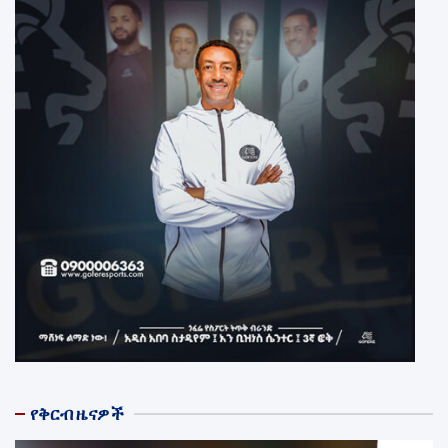
የቅርብ ዜናዎች