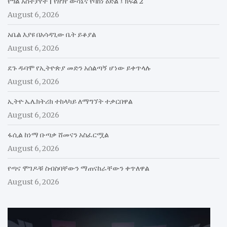
የግል አስተያየት | የዘገየ ውሳኔና የባከነ ዕድል ፤ ክፍል 2
August 6, 2026
አቤል እያዩ በአሳዳጊው ቤት ይቆያል
August 6, 2026
ደጉ ዱባሞ የኢትዮጵያ መድን አሰልጣኝ ሆነው ይቀጥላሉ
August 6, 2026
ኢትዮ ኤሌክትሪክ ተከላካይ ለማግኘት ተቃርበዋል
August 6, 2026
ፋሲል ከነማ ቡጣቃ ሸመናን አስፈርሟል
August 6, 2026
የጣና ሞገዶቹ ስብስባቸውን ማጠናከራቸውን ቀጥለዋል
August 6, 2026