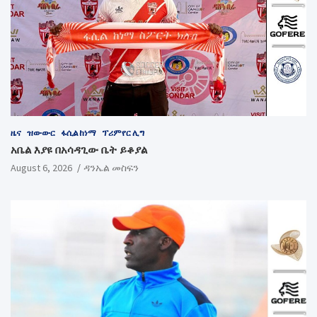
ዜና
ዝውውር
ፋሲል ከነማ
ፕሪምየር ሊግ
አቤል እያዩ በአሳዳጊው ቤት ይቆያል
August 6, 2026
ዳንኤል መስፍን