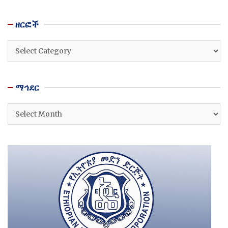
ዘርፎች
ዘርፎች
ማኅደር
ማኅደር