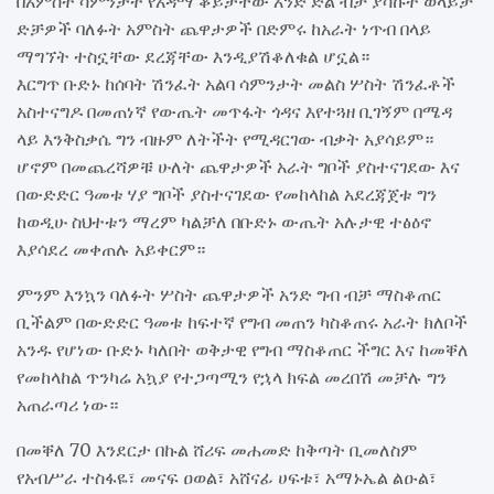
በአምስት ሳምንታት የአዳማ ቆይታቸው አንድ ድል ብቻ ያሳኩት ወላይቻ
ድቻዎች ባለፉት አምስት ጨዋታዎች በድምሩ ከአራት ነጥብ በላይ
ማግኘት ተስኗቸው ደረጃቸው እንዲያሽቆለቁል ሆኗል።
እርግጥ ቡድኑ ከሰባት ሽንፈት አልባ ሳምንታት መልስ ሦስት ሽንፈቶች
አስተናግዶ በመጠነኛ የውጤት መጥፋት ጎዳና እየተጓዘ ቢገኝም በሜዳ
ላይ እንቅስቃሴ ግን ብዙም ለትችት የሚዳርገው ብቃት አያሳይም።
ሆኖም በመጨረሻዎቹ ሁለት ጨዋታዎች አራት ግቦች ያስተናገደው እና
በውድድር ዓመቱ ሃያ ግቦች ያስተናገደው የመከላከል አደረጃጀቱ ግን
ከወዲሁ ስህተቱን ማረም ካልቻለ በቡድኑ ውጤት አሉታዊ ተፅዕኖ
እያሳደረ መቀጠሉ አይቀርም።
ምንም እንኳን ባለፉት ሦስት ጨዋታዎች አንድ ግብ ብቻ ማስቆጠር
ቢችልም በውድድር ዓመቱ ከፍተኛ የግብ መጠን ካስቆጠሩ አራት ክለቦች
አንዱ የሆነው ቡድኑ ካለበት ወቅታዊ የግብ ማስቆጠር ችግር እና ከመቐለ
የመከላከል ጥንካሬ አኳያ የተጋጣሚን የኋላ ክፍል መረበሽ መቻሉ ግን
አጠራጣሪ ነው።
በመቐለ 70 እንደርታ በኩል ሸሪፍ መሐመድ ከቅጣት ቢመለስም
የአብሥራ ተስፋዬ፣ መናፍ ዐወል፣ አሸናፊ ሀፍቱ፣ አማኑኤል ልዑል፣