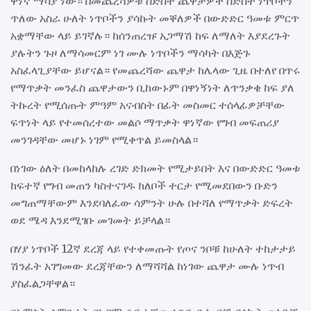
ዋነኛ ማሳያ ነው። በመጨረሻዎቹ ስድስት ጨዋታዎች ስድስት ነጥቦችን
ጥለው አስራ ሁለት ነጥቦችን ያሳኩት መቐለዎች በውድድር ዓመቱ ምርጥ
አቋማቸው ላይ ይገኛሉ። ከሰንጠረዡ አጋማሽ ከፍ ለማለት እያደረጉት
ያሉትን ጉዞ ለማሳመርም ነገ ሙሉ ነጥቦችን ማሳካት በእጅጉ
አስፈላጊያቸው ይሆናል። የመጨረሻው ጨዋታ ከሌላው ጊዜ በተለየ በጥሩ
የማጥቃት መንፈስ ጨዋታውን ቢከውኑም በዋነኝነት ለጥንቃቄ ከፍ ያለ
ትኩረት የሚሰጡት ምዓም አናብስት በፊት መስመር ተሰላፊዎቻቸው
ፍጥነት ላይ የተመሰረተው መልሶ ማጥቃት ዋነኛው የግብ መፍጠሪያ
መንገዳቸው መሆኑ ነገም የሚቀጥል ይመስላል።
በነገው ዕለት በመከላከሉ ረገድ ድክመት የሚታይበት እና በውድድር ዓመቱ
ከፍተኛ የግብ መጠን ካስተናገዱ ክለቦች ተርታ የሚመደበውን ቡድን
መግጠማቸውም እንደባለፈው ሳምንት ሁሉ በተሻለ የማጥቃት ድፍረት
ወደ ሜዳ እንደሚገቡ መገመት ይቻላል።
በሃያ ነጥቦች 12ኛ ደረጃ ላይ የተቀመጡት የጦና ንቦቹ ከሁለት ተከታታይ
ሽንፈት አገግመው ደረጃቸውን ለማሻሻል ከነገው ጨዋታ ሙሉ ነጥብ
ያስፈልጋቸዋል።