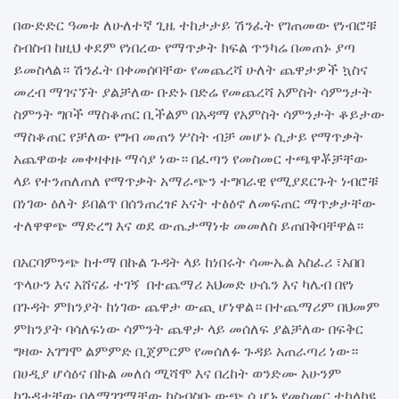
በውድድር ዓመቱ ለሁለተኛ ጊዜ ተከታታይ ሽንፈት የገጠመው የነብሮቹ
ስብስብ ከዚህ ቀደም የነበረው የማጥቃት ክፍል ጥንካሬ በመጠኑ ያጣ
ይመስላል። ሽንፈት በቀመሰባቸው የመጨረሻ ሁለት ጨዋታዎች ኳስና
መረብ ማገናኘት ያልቻለው ቡድኑ በድሬ የመጨረሻ አምስት ሳምንታት
ስምንት ግቦች ማስቆጠር ቢችልም በአዳማ የአምስት ሳምንታት ቆይታው
ማስቆጠር የቻለው የግብ መጠን ሦስት ብቻ መሆኑ ሲታይ የማጥቃት
አጨዋወቱ መቀዛቀዙ ማሳያ ነው። በፈጣን የመስመር ተጫዋቾቻቸው
ላይ የተንጠለጠለ የማጥቃት አማራጭን ተግባራዊ የሚያደርጉት ነብሮቹ
በነገው ዕለት ይበልጥ በሰንጠረዡ አናት ተፅዕኖ ለመፍጠር ማጥቃታቸው
ተለዋዋጭ ማድረግ እና ወደ ውጤታማነቱ መመለስ ይጠበቅባቸዋል።
በአርባምንጭ ከተማ በኩል ጉዳት ላይ ከነበሩት ሳሙኤል አስፈሪ ፣አበበ
ጥላሁን እና አሸናፊ ተገኝ በተጨማሪ አህመድ ሁሴን እና ካሌብ በየነ
በጉዳት ምክንያት ከነገው ጨዋታ ውጪ ሆነዋል። በተጨማሪም በህመም
ምክንያት ባሳለፍነው ሳምንት ጨዋታ ላይ መሰለፍ ያልቻለው በፍቅር
ግዛው አገግሞ ልምምድ ቢጀምርም የመሰለፉ ጉዳይ አጠራጣሪ ነው።
በሀዲያ ሆሳዕና በኩል መለሰ ሚሻሞ እና በረከት ወንድሙ አሁንም
ከጉዳታቸው ባለማገገማቸው ከስብስቡ ውጭ ሲሆኑ የመስመር ተከላካዩ