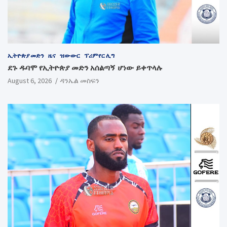
ኢትዮጵያ መድን
ዜና
ዝውውር
ፕሪምየር ሊግ
ደጉ ዱባሞ የኢትዮጵያ መድን አሰልጣኝ ሆነው ይቀጥላሉ
August 6, 2026
ዳንኤል መስፍን