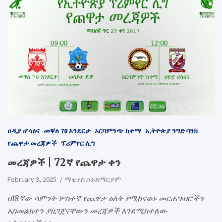
ሀዲያ ሆሳዕና
መቐለ 70 እንደርታ
አርባምንጭ ከተማ
ኢትዮጵያ ንግድ ባንክ
የጨዋታ መረጃዎች
ፕሪምየር ሊግ
መረጃዎች | 72ኛ የጨዋታ ቀን
February 3, 2025
ማቲያስ ኃይለማርያም
በ18ኛው ሳምንት ሦስተኛ የጨዋታ ዕለት የሚከናወኑ መርሐግብሮችን
አስመልክተን ያዘጋጀናቸውን መረጃዎች እንደሚከተለው