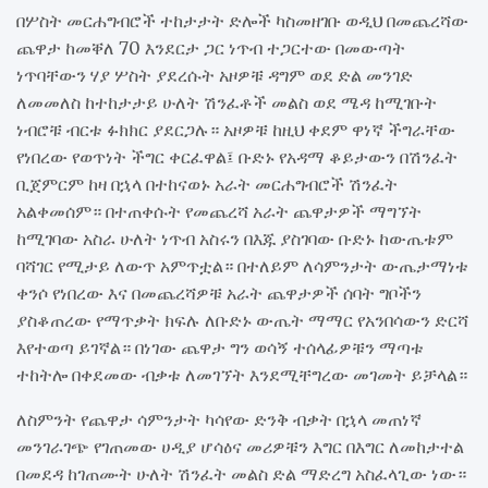
በሦስት መርሐግብሮች ተከታታት ድሎች ካስመዘገቡ ወዲህ በመጨረሻው
ጨዋታ ከመቐለ 70 እንደርታ ጋር ነጥብ ተጋርተው በመውጣት
ነጥባቸውን ሃያ ሦስት ያደረሱት አዞዎቹ ዳግም ወደ ድል መንገድ
ለመመለስ ከተከታታይ ሁለት ሽንፈቶች መልስ ወደ ሜዳ ከሚገቡት
ነብሮቹ ብርቱ ፉክክር ያደርጋሉ። አዞዎቹ ከዚህ ቀደም ዋነኛ ችግራቸው
የነበረው የወጥነት ችግር ቀርፈዋል፤ ቡድኑ የአዳማ ቆይታውን በሽንፈት
ቢጀምርም ከዛ በኋላ በተከናወኑ አራት መርሐግብሮች ሽንፈት
አልቀመሰም። በተጠቀሱት የመጨረሻ አራት ጨዋታዎች ማግኘት
ከሚገባው አስራ ሁለት ነጥብ አስሩን በእጁ ያስገባው ቡድኑ ከውጤቱም
ባሻገር የሚታይ ለውጥ አምጥቷል። በተለይም ለሳምንታት ውጤታማነቱ
ቀንሶ የነበረው እና በመጨረሻዎቹ አራት ጨዋታዎች ሰባት ግቦችን
ያስቆጠረው የማጥቃት ክፍሉ ለቡድኑ ውጤት ማማር የአንበሳውን ድርሻ
እየተወጣ ይገኛል። በነገው ጨዋታ ግን ወሳኝ ተሰላፊዎቹን ማጣቱ
ተከትሎ በቀደመው ብቃቱ ለመገኘት እንደሚቸግረው መገመት ይቻላል።
ለስምንት የጨዋታ ሳምንታት ካሳየው ድንቅ ብቃት በኋላ መጠነኛ
መንገራገጭ የገጠመው ሀዲያ ሆሳዕና መሪዎቹን እግር በእግር ለመከታተል
በመደዳ ከገጠሙት ሁለት ሽንፈት መልስ ድል ማድረግ አስፈላጊው ነው።