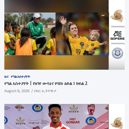
ዜና
የግል አስተያየት
የግል አስተያየት | የዘገየ ውሳኔና የባከነ ዕድል ፤ ክፍል 2
August 6, 2026
ሶከር ኢትዮጵያ