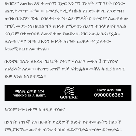
ክብሮም አፅብሐ እና ተመስገን በጅሮንድ ግን በጉዳት ምክንያት ከነገው
ጨዋታ ውጭ ናቸው። በወላይታ ዲቻ በኩል የቡድኑ ቁጥር አንድ ግብ
ጠባቂ ቢንያም ገነቱ በባለፉት ቀናት ልምምዶች ቢሳተፍም ለጨዋታው
ዝግጁ መሆኑ ነገ በአሰልጣኝ አባላቱ የሚወሰን ሲሆን ተከላካዩ ናትናኤል
ናሲሮም በተመሳሳይ ለጨዋታው የመድረሱ ነገር አጠራጣሪ ሆኗል።
ሌሎቹ የጦና ንቦቹ የቡድን አባላት ለነገው ጨዋታ ተሟልተው
እንደሚቀርቡ አውቀናል።
ቡድኖቹ በሊጉ ለአራት ጊዜያት የተገናኙ ሲሆን መቐለ 3 በማሸነፍ
የበላይነት አለው። ቀሪዋን ደግሞ ድቻ አሸንፏል። መቐለ 4 ሲያስቆጥር
ድቻ አንድ አስቆጥሯል።
አርባምንጭ ከተማ ከ ሀዲያ ሆሳዕና
በሦስት ነጥቦች እና በሁለት ደረጃዎች ልዩነት የተቀመጡትን ክለቦች
የሚያገናኘው ጨዋታ ብርቱ ፉክክር ይደረግበታል ተብሎ ይገመታል።