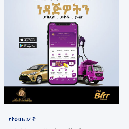
የቅርብ ዜናዎች