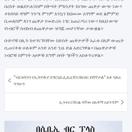
በረከት ወልደዮሐንስም በቅጣት ምክንያት ከነገው ጨዋታ ውጭ ነው።
ተከላካዩ ዳግም ንጉሤ ምንም እንኳን ከህመሙ አገግሞ ወደ ልምምድ
ቢመለስም ለነገ ጨዋታ የመድረሱ ነገር አጠራጣሪ ነው። ከዚህ ውጭ
የነብሮች ስብስብ ለጨዋታው ዝግጁ መሆናቸው ታውቋል።
ቡድኖቹ በሊጉ ከተገናኙባቸው ስድስት ጨዋታዎች አራቱ በአቻ ውጤት
ሲጠናቀቁ ሁለቱም አንድ አንድ ጊዜ ድል አድርገዋል። በጨዋታዎቹ
ነብሮቹ ስምንት አዞዎቹ ደግሞ ሰባት ግቦችን አስቆጥረዋል።
Post
“ብርቱካንን የኢትዮጵያ እግርኳስ ፌዴሬሽን በክብር ይሸኛታል” አቶ ባሕሩ
navigation
ጥላሁን
ኢንተርናሽናል ዳኛው በአዳማ አይገኙም