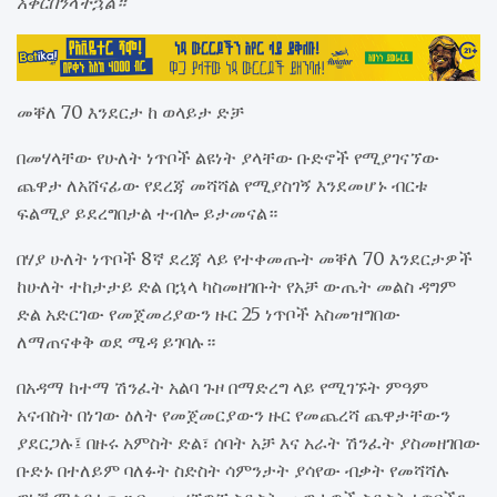
አቅርበንላችኋል።
መቐለ 70 እንደርታ ከ ወላይታ ድቻ
በመሃላቸው የሁለት ነጥቦች ልዩነት ያላቸው ቡድኖች የሚያገናኘው
ጨዋታ ለአሸናፊው የደረጃ መሻሻል የሚያስገኝ እንደመሆኑ ብርቱ
ፍልሚያ ይደረግበታል ተብሎ ይታመናል።
በሃያ ሁለት ነጥቦች 8ኛ ደረጃ ላይ የተቀመጡት መቐለ 70 እንደርታዎች
ከሁለት ተከታታይ ድል በኋላ ካስመዘገቡት የአቻ ውጤት መልስ ዳግም
ድል አድርገው የመጀመሪያውን ዙር 25 ነጥቦች አስመዝግበው
ለማጠናቀቅ ወደ ሜዳ ይገባሉ።
በአዳማ ከተማ ሽንፈት አልባ ጉዞ በማድረግ ላይ የሚገኙት ምዓም
አናብስት በነገው ዕለት የመጀመርያውን ዙር የመጨረሻ ጨዋታቸውን
ያደርጋሉ፤ በዙሩ አምስት ድል፣ ሰባት አቻ እና አራት ሽንፈት ያስመዘገበው
ቡድኑ በተለይም ባለፉት ስድስት ሳምንታት ያሳየው ብቃት የመሻሻሉ