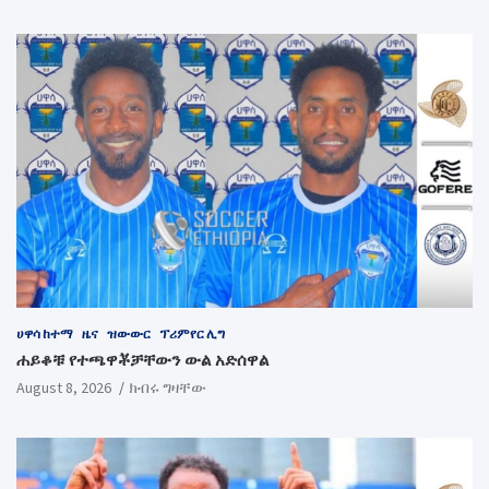
ሀዋሳ ከተማ
ዜና
ዝውውር
ፕሪምየር ሊግ
ሐይቆቹ የተጫዋቾቻቸውን ውል አድሰዋል
August 8, 2026
ክብሩ ግዛቸው