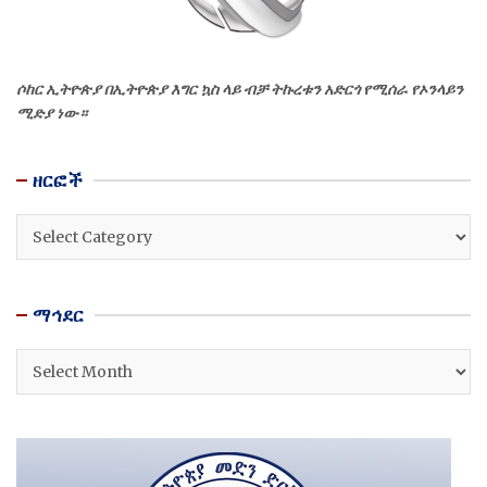
ሶከር ኢትዮጵያ በኢትዮጵያ እግር ኳስ ላይ ብቻ ትኩረቱን አድርጎ የሚሰራ የኦንላይን
ሚድያ ነው።
ዘርፎች
ዘርፎች
ማኅደር
ማኅደር