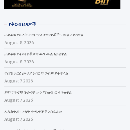
የቅርብ ዜናዎች
ሐይቆቹ የሁለት ተጫማሪ ተጫዋቾችን ውል አድሰዋል
August 8, 2026
ሐይቆቹ የተጫዋቾቻቸውን ውል አድሰዋል
August 8, 2026
የሄኖክ አርፊጮ እና ነብሮቹ ጋብቻ ይቀጥላል
August 7, 2026
ቻምፕዮኖቹ ቡድናቸውን ማጠናከር ቀጥለዋል
August 7, 2026
ኤሌክትሪክ ሁለት ተጫዋቾች አስፈረመ
August 7, 2026