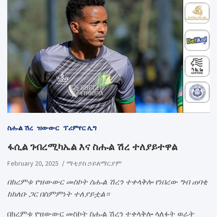
ስሑል ሽረ
ዝውውር
ፕሪምየር ሊግ
ፋሲል ገብረሚካኤል እና ስሑል ሽረ ተለያይተዋል
February 20, 2025
ማቲያስ ኃይለማርያም
በክረምቱ የዝውውር መስኮት ስሑል ሽረን ተቀላቅሎ የነበረው ግብ ጠባቂ
ከክለቡ ጋር በስምምነት ተለያይቷል።
በክረምቱ የዝውውር መስኮት ስሑል ሽረን ተቀላቅሎ ላለፉት ወራት