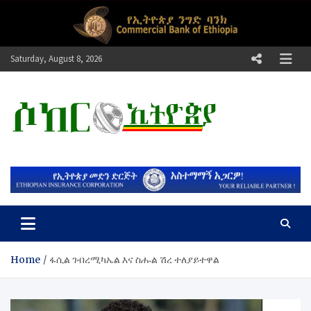
Skip
to
content
Saturday, August 8, 2026
ሶከር ኢትዮጵያ
የኢትዮጵያ እግርኳስ ድምፅ !
Home
ፋሲል ገብረሚካኤል እና ስሑል ሽረ ተለያይተዋል