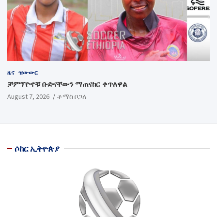
ዜና
ዝውውር
ቻምፕዮኖቹ ቡድናቸውን ማጠናከር ቀጥለዋል
August 7, 2026
ቶማስ ቦጋለ
ሶከር ኢትዮጵያ