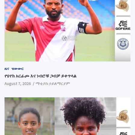
ዜና
ዝውውር
የሄኖክ አርፊጮ እና ነብሮቹ ጋብቻ ይቀጥላል
August 7, 2026
ማቲያስ ኃይለማርያም