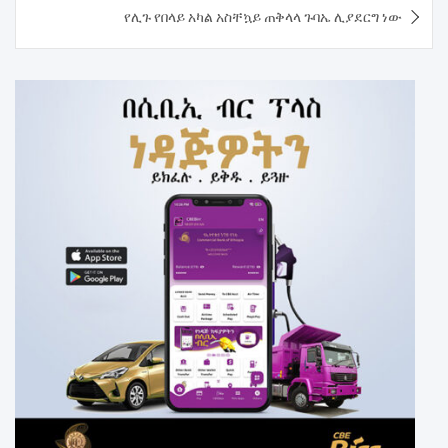
የሊጉ የበላይ አካል አስቸኳይ ጠቅላላ ጉባኤ ሊያደርግ ነው