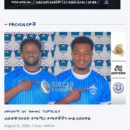
የቅርብ ዜናዎች
ሀዋሳ ከተማ
ዜና
ዝውውር
ፕሪምየር ሊግ
ሐይቆቹ የሁለት ተጫማሪ ተጫዋቾችን ውል አድሰዋል
August 8, 2026
ክብሩ ግዛቸው