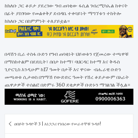
ከክለቡ ጋር ቆይታ ያደረገው ግብ ጠባቂው ፋሲል ገብረሚካኤል ከቀናት
በፊት ያስገባው የመልቀቅያ ደብዳቤ ተቀባይነት ማግኘቱን ተከትሎ
ከክለቡ ጋር በስምምነት ተለያይቷል።
በዳሽን ቢራ ተስፋ ቡድን የግብ ጠባቂነት ህይወቱን የጀመረው ተጫዋቹ
በማስከተልም በደደቢት፣ ሰበታ ከተማ፣ ባህርዳር ከተማ እና ቅዱስ
ጊዮርጊስ እንዲሁም ከ17 ዓመት በታች እና ዋናው ብሔራዊ ቡድን
መጫወቱ ሲታወስ በግማሽ የውድድር ዓመት የሽረ ቆይታውም በአራት
ጨዋታዎች ተሰልፎ በድምሩ 360 ደቂቃዎች ቡድኑን ማገልገል ችሏል።
Post
ዐበይት ጉዳዮች 3 | አነጋጋሪ የነበረው የሠራተኞቹ ጉዳይ!
navigation