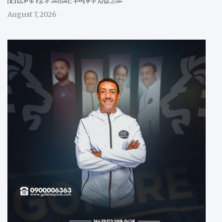
በርበሬዎቹ የፊት መስመር ተጫዋች አስፈረሙ
August 7, 2026