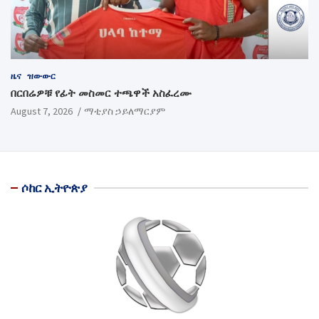
ዜና
ዝውውር
በርበሬዎቹ የፊት መስመር ተጫዋች አስፈረሙ
August 7, 2026
ማቲያስ ኃይለማርያም
ሶከር ኢትዮጵያ