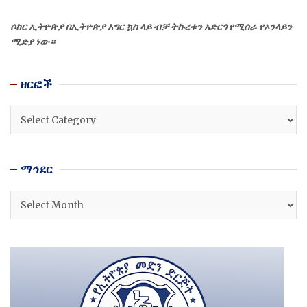
ሶከር ኢትዮጵያ በኢትዮጵያ እግር ኳስ ላይ ብቻ ትኩረቱን አድርጎ የሚሰራ የኦንላይን
ሚድያ ነው።
ዘርፎች
ዘርፎች
ማኅደር
ማኅደር