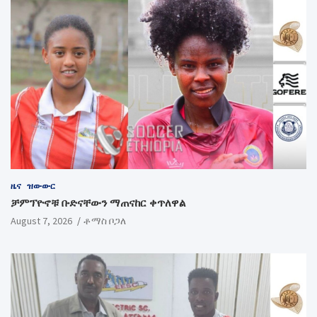
ዜና
ዝውውር
ቻምፕዮኖቹ ቡድናቸውን ማጠናከር ቀጥለዋል
August 7, 2026
ቶማስ ቦጋለ