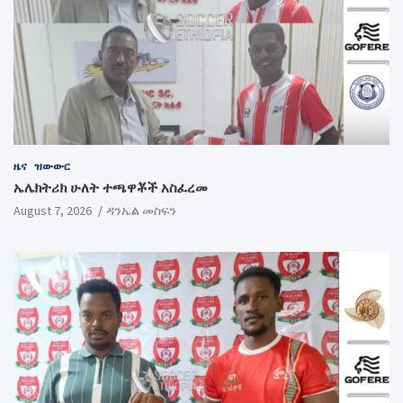
ዜና
ዝውውር
ኤሌክትሪክ ሁለት ተጫዋቾች አስፈረመ
August 7, 2026
ዳንኤል መስፍን