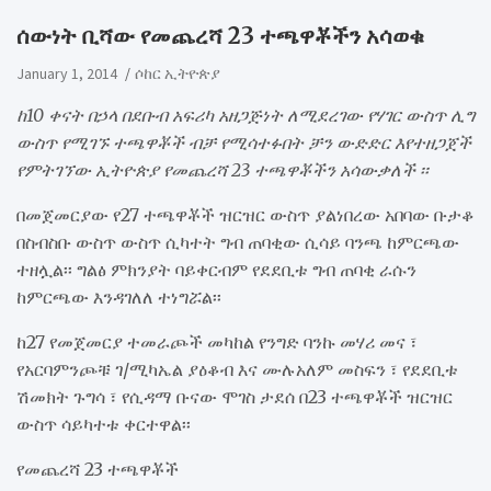
ሰውነት ቢሻው የመጨረሻ 23 ተጫዋቾችን አሳወቁ
January 1, 2014
ሶከር ኢትዮጵያ
ከ10 ቀናት በኃላ በደቡብ አፍሪካ አዘጋጅነት ለሚደረገው የሃገር ውስጥ ሊግ
ውስጥ የሚገኙ ተጫዋቾች ብቻ የሚሳተፉበት ቻን ውድድር እየተዘጋጀች
የምትገኘው ኢትዮጵያ የመጨረሻ 23 ተጫዋቾችን አሳውቃለች ፡፡
በመጀመርያው የ27 ተጫዋቾች ዝርዝር ውስጥ ያልነበረው አበባው ቡታቆ
በስብስቡ ውስጥ ውስጥ ሲካተት ግብ ጠባቂው ሲሳይ ባንጫ ከምርጫው
ተዘሏል፡፡ ግልፅ ምክንያት ባይቀርብም የደደቢቱ ግብ ጠባቂ ራሱን
ከምርጫው እንዳገለለ ተነግሯል፡፡
ከ27 የመጀመርያ ተመራጮች መካከል የንግድ ባንኩ መሃሪ መና ፣
የአርባምንጮቹ ገ/ሚካኤል ያዕቆብ እና ሙሉአለም መስፍን ፣ የደደቢቱ
ሽመክት ጉግሳ ፣ የሲዳማ ቡናው ሞገስ ታደሰ በ23 ተጫዋቾች ዝርዝር
ውስጥ ሳይካተቱ ቀርተዋል፡፡
የመጨረሻ 23 ተጫዋቾች