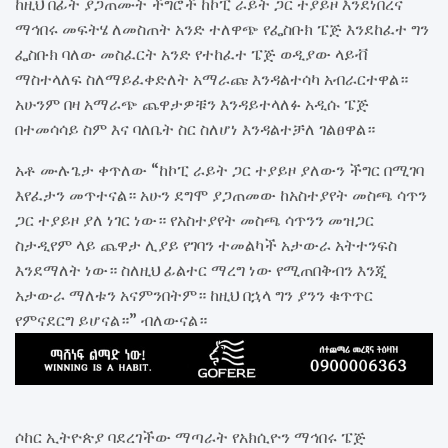
ከዚህ በፊት ያጋጠሙት ችግሮች ከኮፒ ራይት ጋር ተያይዞ እንደነበረና
ማኅበሩ መፍትሄ ለመስጠት አንድ ተለዋጭ የፌስቡክ ፔጅ እንደከፈተ ግን
ፌስቡክ ባለው መስፈርት አንድ የተከፈተ ፔጅ ወዲያው ላይቭ
ማስተላለፍ ስለማይፈቀድለት አማራጩ እንዳልተሳካ አብራርተዋል።
አሁንም በዛ አማራጭ ጨዋታዎቹን እንዳይተላለፉ አዲሱ ፔጅ
በተመሳሳይ ስም እና ባለቤት ስር ስለሆነ እንዳልተቻለ ገልፀዋል።
አቶ ሙሉጌታ ቀጥለው “ከኮፒ ራይት ጋር ተያይዞ ያለውን ችግር በሚገባ
እየፈታን መጥተናል። አሁን ደግሞ ያጋጠመው ከአስተያየት መስጫ ሳጥን
ጋር ተያይዞ ያለ ነገር ነው። የአስተያየት መስጫ ሳጥንን መዝጋር
ስታዲየም ላይ ጨዋታ ሊያይ የገባን ተመልካች አታውራ አትተንፍስ
እንደማለት ነው። ስለዚህ ፊልተር ማረግ ነው የሚጠበቅብን እንጂ
አታውራ ማለቱን አናምንበትም። ከዚህ በኋላ ግን ያንን ቁጥጥር
የምናደርግ ይሆናል።” ብለውናል።
ሶከር ኢትዮጵያ ባደረገችው ማጣራት የአክሲዮን ማኅበሩ ፔጅ