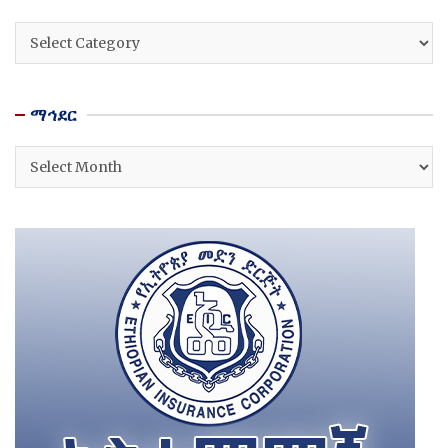
ዘርፎች
ማኅደር
ማኅደር