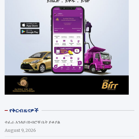
የቅርብ ዜናዎች
ተፈራ አንለይ በነብሮቹ ቤት ይቆያል
August 9, 2026