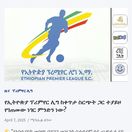
ዜና
ፕሪምየር ሊግ
የኢትዮጵያ ፕሪምየር ሊግ ከቀጥታ ስርጭት ጋር ተያይዞ
የገጠመው ነገር ምንድን ነው?
April 7, 2025
ሚካኤል ለገሠ
“የአስተያየት መስጫ ሳጥንን መዝጋት ስታዲየም ላይ ጨዋታ ሊያይ