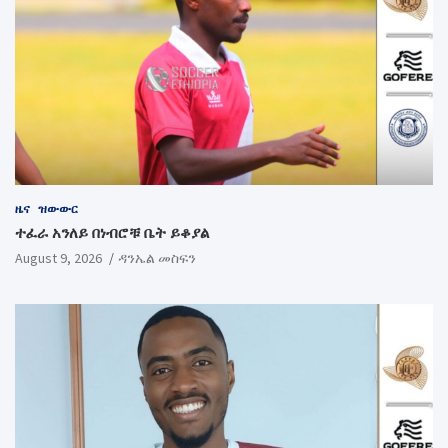
ዜና
ዝውውር
ተፈራ አንለይ በነብሮቹ ቤት ይቆያል
August 9, 2026
ዳንኤል መስፍን