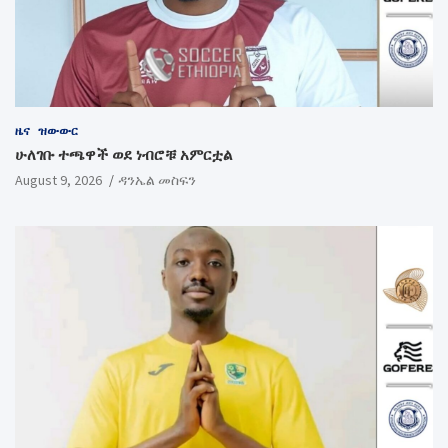
ዜና
ዝውውር
ሁለገቡ ተጫዋች ወደ ነብሮቹ አምርቷል
August 9, 2026
ዳንኤል መስፍን