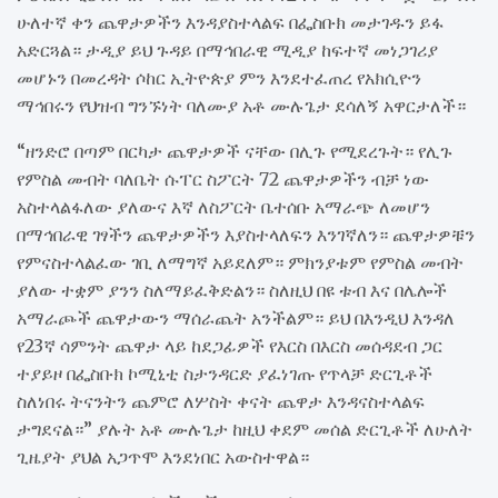
ሁለተኛ ቀን ጨዋታዎችን እንዳያስተላልፍ በፌስቡክ መታገዱን ይፋ
አድርጓል። ታዲያ ይህ ጉዳይ በማኅበራዊ ሚዲያ ከፍተኛ መነጋገሪያ
መሆኑን በመረዳት ሶከር ኢትዮጵያ ምን እንደተፈጠረ የአክሲዮን
ማኅበሩን የህዝብ ግንኙነት ባለሙያ አቶ ሙሉጌታ ደሳለኝ አዋርታለች።
“ዘንድሮ በጣም በርካታ ጨዋታዎች ናቸው በሊጉ የሚደረጉት። የሊጉ
የምስል መብት ባለቤት ሱፐር ስፖርት 72 ጨዋታዎችን ብቻ ነው
አስተላልፋለው ያለውና እኛ ለስፖርት ቤተሰቡ አማራጭ ለመሆን
በማኅበራዊ ገፃችን ጨዋታዎችን እያስተላለፍን እንገኛለን። ጨዋታዎቹን
የምናስተላልፈው ገቢ ለማግኛ አይደለም። ምክንያቱም የምስል መብት
ያለው ተቋም ያንን ስለማይፈቅድልን። ስለዚህ በዩ ቱብ እና በሌሎች
አማራጮች ጨዋታውን ማሰራጨት አንችልም። ይህ በእንዲህ እንዳለ
የ23ኛ ሳምንት ጨዋታ ላይ ከደጋፊዎች የእርስ በእርስ መሰዳደብ ጋር
ተያይዞ በፌስቡክ ኮሚኒቲ ስታንዳርድ ያፈነገጡ የጥላቻ ድርጊቶች
ስለነበሩ ትናንትን ጨምሮ ለሦስት ቀናት ጨዋታ እንዳናስተላልፍ
ታግደናል።” ያሉት አቶ ሙሉጌታ ከዚህ ቀደም መሰል ድርጊቶች ለሁለት
ጊዜያት ያህል አጋጥሞ እንደነበር አውስተዋል።