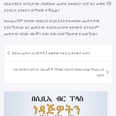
በጊዜያዊነት እንዲታገድ ያስቻለው ጨዋታ የወላይታ ድቻ እና መቐለ 70
እንደርታ እንደሆነ ለማወቅ ተችሏል።
በመጨረሻም እገዳው እስኪነሳ ድረስ እንደተለመደው ጨዋታዎቹ
እንደሚቀረፁ እና ጨዋታው እንደተጠናቀቀ ሀይላይት እንዲሁም
ጨዋታው እየሄደ ጎሎችን ቶሎ ቶሎ እንደሚለቀቁ ተጠቁሟል።
Post
ቅድመ ጨዋታ መረጃዎች | ወልዋሎ ዓ.ዩ ከ ኢትዮጵያ መድን
navigation
የኢትዮጵያ ስፖርት ጋዜጠኞች ማኅበር የሊጉን የበላይ አካል ማብራሪያ
ጠየቀ