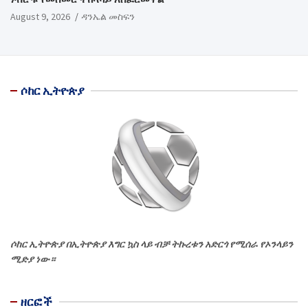
August 9, 2026
ዳንኤል መስፍን
ሶከር ኢትዮጵያ
ሶከር ኢትዮጵያ በኢትዮጵያ እግር ኳስ ላይ ብቻ ትኩረቱን አድርጎ የሚሰራ የኦንላይን
ሚድያ ነው።
ዘርፎች