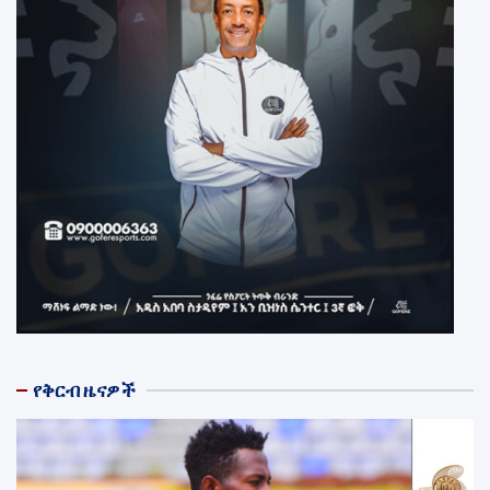
የቅርብ ዜናዎች