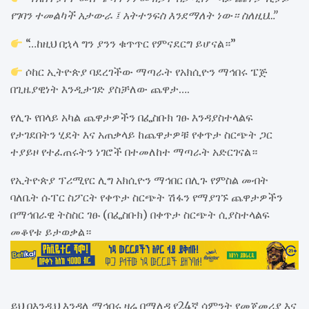
የገባን ተመልካች አታውራ ፤ አትተንፍስ እንደማለት ነው። ስለዚህ…”
“…ከዚህ በኋላ ግን ያንን ቁጥጥር የምናደርግ ይሆናል።”
ሶከር ኢትዮጵያ ባደረገችው ማጣራት የአክሲዮን ማኅበሩ ፔጅ
በጊዜያዊነት እንዲታገድ ያስቻለው ጨዋታ….
የሊጉ የበላይ አካል ጨዋታዎችን በፌስቡክ ገፁ እንዳያስተላልፍ
የታገደበትን ሂደት እና አጠቃላይ ከጨዋታዎቹ የቀጥታ ስርጭት ጋር
ተያይዞ የተፈጠሩትን ነገሮች በተመለከተ ማጣራት አድርገናል።
የኢትዮጵያ ፕሪሚየር ሊግ አክሲዮን ማኅበር በሊጉ የምስል መብት
ባለቤት ሱፐር ስፖርት የቀጥታ ስርጭት ሽፋን የማያገኙ ጨዋታዎችን
በማኅበራዊ ትስስር ገፁ (በፌስቡክ) በቀጥታ ስርጭት ሲያስተላልፍ
መቆየቱ ይታወቃል።
ይህ በእንዲህ እንዳለ ማኅበሩ ዛሬ በማለዳ የ24ኛ ሳምንት የመጀመሪያ እና