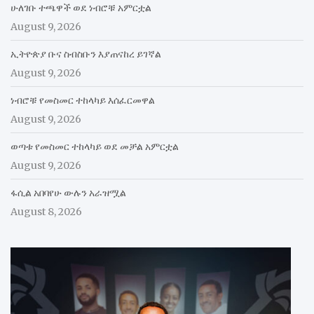
ሁለገቡ ተጫዋች ወደ ነብሮቹ አምርቷል
August 9, 2026
ኢትዮጵያ ቡና ስብስቡን እያጠናከረ ይገኛል
August 9, 2026
ነብሮቹ የመስመር ተከላካይ እሰፈርመዋል
August 9, 2026
ወጣቱ የመስመር ተከላካይ ወደ መቻል አምርቷል
August 9, 2026
ፋሲል አበባየሁ ውሉን አራዝሟል
August 8, 2026