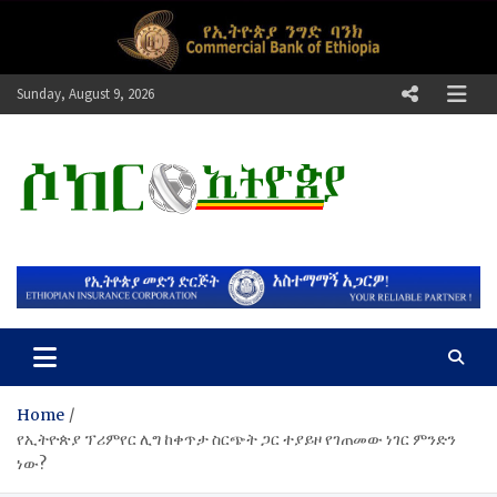
Skip
to
content
Sunday, August 9, 2026
ሶከር ኢትዮጵያ
የኢትዮጵያ እግርኳስ ድምፅ !
Home
የኢትዮጵያ ፕሪምየር ሊግ ከቀጥታ ስርጭት ጋር ተያይዞ የገጠመው ነገር ምንድን
ነው?