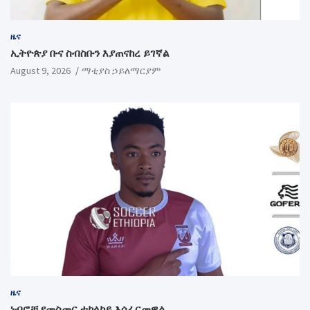
ዜና
ኢትዮጵያ ቡና ስብስቡን እያጠናከረ ይገኛል
August 9, 2026
ማቲያስ ኃይለማርያም
ዜና
ነብሮቹ የመስመር ተከላካይ እሰፈርመዋል