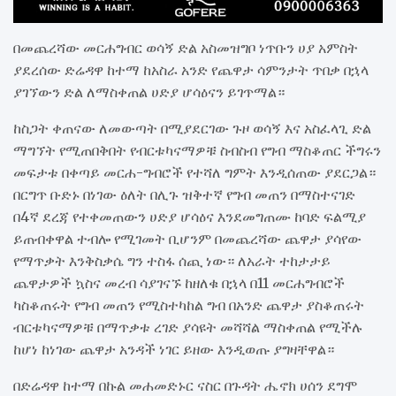
በመጨረሻው መርሐግብር ወሳኝ ድል አስመዝግቦ ነጥቡን ሀያ አምስት
ያደረሰው ድሬዳዋ ከተማ ከአስራ አንድ የጨዋታ ሳምንታት ጥበቃ በኋላ
ያገኘውን ድል ለማስቀጠል ሀድያ ሆሳዕናን ይገጥማል።
ከስጋት ቀጠናው ለመውጣት በሚያደርገው ጉዞ ወሳኝ እና አስፈላጊ ድል
ማግኘት የሚጠበቅበት የብርቱካናማዎቹ ስብስብ የግብ ማስቆጠር ችግሩን
መፍታቱ በቀጣይ መርሐ-ግብሮች የተሻለ ግምት እንዲሰጠው ያደርጋል።
በርግጥ ቡድኑ በነገው ዕለት በሊጉ ዝቅተኛ የግብ መጠን በማስተናገድ
በ4ኛ ደረጃ የተቀመጠውን ሀድያ ሆሳዕና እንደመግጠሙ ከባድ ፍልሚያ
ይጠብቀዋል ተብሎ የሚገመት ቢሆንም በመጨረሻው ጨዋታ ያሳየው
የማጥቃት እንቅስቃሴ ግን ተስፋ ሰጪ ነው። ለአራት ተከታታይ
ጨዋታዎች ኳስና መረብ ሳያገናኙ ከዘለቁ በኋላ በ11 መርሐግብሮች
ካስቆጠሩት የግብ መጠን የሚስተካከል ግብ በአንድ ጨዋታ ያስቆጠሩት
ብርቱካናማዎቹ በማጥቃቱ ረገድ ያሳዩት መሻሻል ማስቀጠል የሚችሉ
ከሆነ ከነገው ጨዋታ አንዳች ነገር ይዘው እንዲወጡ ያግዛቸዋል።
በድሬዳዋ ከተማ በኩል መሐመድኑር ናስር በጉዳት ሔኖክ ሀሰን ደግሞ