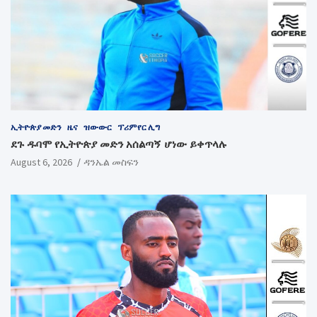
ኢትዮጵያ መድን
ዜና
ዝውውር
ፕሪምየር ሊግ
ደጉ ዱባሞ የኢትዮጵያ መድን አሰልጣኝ ሆነው ይቀጥላሉ
August 6, 2026
ዳንኤል መስፍን