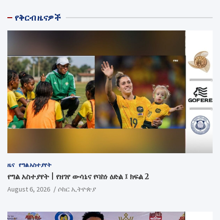
የቅርብ ዜናዎች
ዜና
የግል አስተያየት
የግል አስተያየት | የዘገየ ውሳኔና የባከነ ዕድል ፤ ክፍል 2
August 6, 2026
ሶከር ኢትዮጵያ