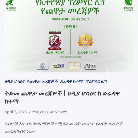
ሀዲያ ሆሳዕና
የጨዋታ መረጃዎች
ድሬዳዋ ከተማ
ፕሪምየር ሊግ
ቅድመ ጨዋታ መረጃዎች | ሀዲያ ሆሳዕና ከ ድሬዳዋ
ከተማ
April 7, 2025
ማቲያስ ኃይለማርያም
ነብሮቹ እና ብርቱካናማዎቹ የሚፋለሙበት ጨዋታ የዕለቱ ሁለተኛ
መርሐግብር ነው።