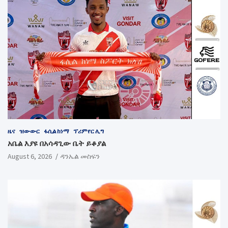
ዜና
ዝውውር
ፋሲል ከነማ
ፕሪምየር ሊግ
አቤል እያዩ በአሳዳጊው ቤት ይቆያል
August 6, 2026
ዳንኤል መስፍን