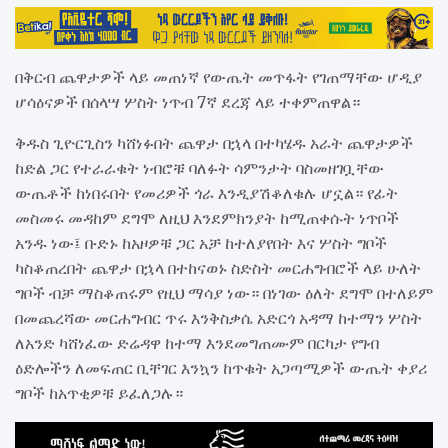
በቅርብ ጨዋታዎች ላይ መጠነኛ የውጤት መጥፋት የገጠማቸው ሆዲያ
ሆሳዕናዎች በሰላሣ ሦስት ነጥብ 7ኛ ደረጃ ላይ ተቀምጠዋል።
ቅዱስ ጊዮርጊስን ካሸነፉበት ጨዋታ በኋላ በተካሄዱ አራት ጨዋታዎች
ከድል ጋር የተራራቁት ነብሮቹ ባለፉት ሳምንታት ባስመዘገቧቸው
ውጤቶች ከነበሩበት የመሪዎች ጎራ እንዲያሽቆለቁሉ ሆኗል። የፊት
መስመሩ መዳከም ደግሞ ለዚህ እንደምክንያት ከሚጠቀሱት ነጥቦች
አንዱ ነው፤ ቡድኑ ከአዞዎቹ ጋር አቻ ከተለያየበት እና ሦስት ግቦች
ካስቆጠረበት ጨዋታ በኋላ በተከናወኑ ስድስት መርሐግብሮች ላይ ሁለት
ግቦች ብቻ ማስቆጠሩም የዚህ ማሳያ ነው። በነገው ዕለት ደግሞ በተለይም
በመጨረሻው መርሐግብር ጥሩ እንቅስቃሴ አድርጎ አዳማ ከተማን ሦስት
ለአንድ ካሸነፈው ድሬዳዋ ከተማ እንደመግጠሙም በርካታ የግብ
ዕድሎችን ለመፍጠር ቢቸገር እንኳን ከጥቁት አጋጣሚዎች ውጤት ቀያሪ
ግቦች ከአጥቂዎቹ ይፈለጋሉ።