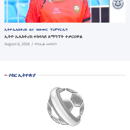
ኢትዮ ኤሌክትሪክ
ዜና
ዝውውር
ፕሪምየር ሊግ
ኢትዮ ኤሌክትሪክ ተከላካይ ለማግኘት ተቃርበዋል
August 6, 2026
ዳንኤል መስፍን
ሶከር ኢትዮጵያ