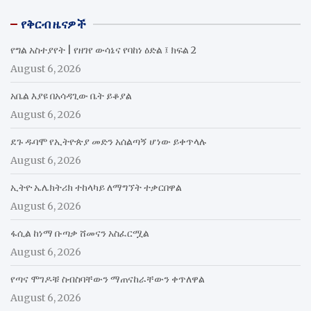
የቅርብ ዜናዎች
የግል አስተያየት | የዘገየ ውሳኔና የባከነ ዕድል ፤ ክፍል 2
August 6, 2026
አቤል እያዩ በአሳዳጊው ቤት ይቆያል
August 6, 2026
ደጉ ዱባሞ የኢትዮጵያ መድን አሰልጣኝ ሆነው ይቀጥላሉ
August 6, 2026
ኢትዮ ኤሌክትሪክ ተከላካይ ለማግኘት ተቃርበዋል
August 6, 2026
ፋሲል ከነማ ቡጣቃ ሸመናን አስፈርሟል
August 6, 2026
የጣና ሞገዶቹ ስብስባቸውን ማጠናከራቸውን ቀጥለዋል
August 6, 2026