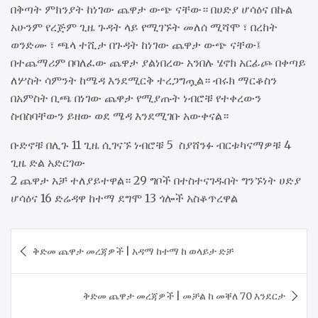
በቅጣት ምክንያት ከነገው ጨዋታ ውጭ ናቸው። በሀድያ ሆሳዕና በኩል
አሁንም የረጅም ጊዜ ጉዳት ላይ የሚገኙት መለሰ ሚሻሞ ፣ በረከት
ወንድሙ ፣ ጫላ ተሺታ በጉዳት ከነገው ጨዋታ ውጭ ናቸው፤
በተጨማሪም በባለፈው ጨዋታ ያልነበረው አንበሉ ሄኖክ አርፊጮ በቀጣይ
ለሦስት ሳምንት ከሜዳ እንደሚርቅ ተረጋግጧል። ብሩክ ማርቆስን
በአምስት ቢጫ በነገው ጨዋታ የሚያጡት ነብሮቹ የተቀረውን
ስብስባቸውን ይዘው ወደ ሜዳ እንደሚገቡ አውቀናል።
ቡድኖቹ በሊጉ 11 ጊዜ ሲገናኙ ነብሮቹ 5 ስያሸንፉ ብርቱካናማዎቹ 4
ጊዜ ድል አድርገው
2 ጨዋታ አቻ ተለያይተዋል። 29 ግቦች በተስተናገዱበት ግንኙነት ሀድያ
ሆሳዕና 16 ድሬዳዋ ከተማ ደግሞ 13 ጎሎች አስቆጥረዋል
Post
ቅድመ ጨዋታ መረጃዎች | አዳማ ከተማ ከ ወላይታ ድቻ
navigation
ቅድመ ጨዋታ መረጃዎች | መቻል ከ መቐለ 70 እንደርታ