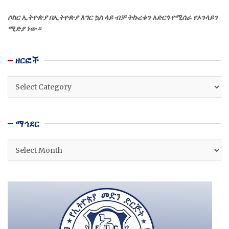
ሶከር ኢትዮጵያ በኢትዮጵያ እግር ኳስ ላይ ብቻ ትኩረቱን አድርጎ የሚሰራ የኦንላይን
ሚድያ ነው።
ዘርፎች
ዘርፎች
ማኅደር
ማኅደር