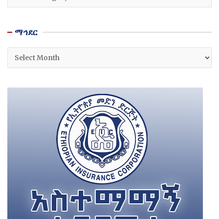
ማኅደር
ማኅደር