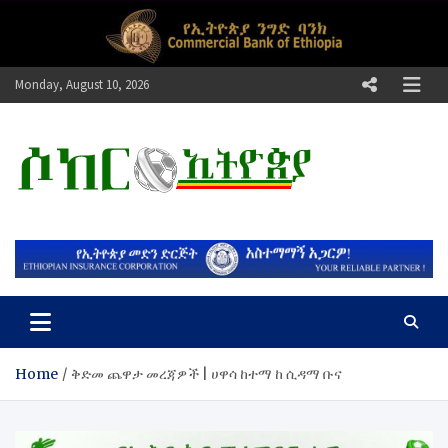
Skip
to
content
Monday, August 10, 2026
ሶከር ኢትዮጵያ
የኢትዮጵያ እግርኳስ ድምፅ !
Home
ቅድመ ጨዋታ መረጃዎች | ሀዋሳ ከተማ ከ ሲዳማ ቡና