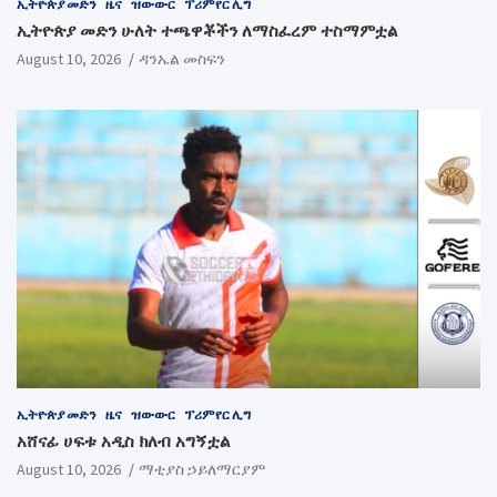
ኢትዮጵያ መድን
ዜና
ዝውውር
ፕሪምየር ሊግ
ኢትዮጵያ መድን ሁለት ተጫዋቾችን ለማስፈረም ተስማምቷል
August 10, 2026
ዳንኤል መስፍን
ኢትዮጵያ መድን
ዜና
ዝውውር
ፕሪምየር ሊግ
አሸናፊ ሀፍቱ አዲስ ክለብ አግኝቷል
August 10, 2026
ማቲያስ ኃይለማርያም