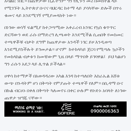
አሳልፎ ነበር። በጨዋታው ቢፈተንም ግን የሊጉን መሪ በመከተል ላይ
የሚገኙት ኢትዮጵያ ቡናና ባህርዳር ከተማ ላይ ያሳካቸው ድሎች በጥሩ
ቁመና ላይ እንደሚገኝ የሚያመላክት ነው።
በነገው ወሳኝ ፍልሚያ ከተጋጣሚው አቀራረብ አንፃር የኳስ ቁጥጥር
ድርሻውን ወደ ራሱ በማድረግ ሊጫወት እንደሚችል ሲጠበቅ የመስመር
ተጫዋቾቹ ብቃት ደግሞ ከጨዋታው አንዳች ነገር ይዞ እንዲወጣ
እንደሚያስችሉት ይገመታል። ሆኖም ከተከላካይ ጀርባ የሚጣሉ ኳሶችን
የመከላከል ብቃቱን ከመቼውም ጊዜ በላይ ማጥበቅ ይገባዋል፤ ይህ ካልሆነ
ግን ራሱን አደጋ ላይ ሊጥል ይችላል።
ሀዋሳ ከተማዎች በአወዳዳሪው አካል እገዳ ከተጣለበት እስራኤል እሸቱ
ውጭ በጉዳትም ሆነ በቅጣት የምያጡት ተጫዋች የለም። በሲዳማ ቡና
በኩል ብርሀኑ በቀለ በቅጣት ካለመኖሩ በቀር ሁሉም የቡድኑ አባላት ለነገው
ጨዋታ ዝግጁ ናቸው።