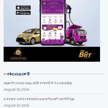
የቅርብ ዜናዎች
አሰልጣኝ ዮሐንስ ሳሕሌ ለ39 ተጫዋቾች ጥሪ አቅርበዋል
August 10, 2026
ኢትዮጵያ መድን የተከላካዩን ውል ለማራዘም ተስማምቷል
August 10, 2026