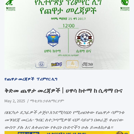
የጨዋታ መረጃዎች
ፕሪምየር ሊግ
ቅድመ ጨዋታ መረጃዎች | ሀዋሳ ከተማ ከ ሲዳማ ቡና
May 2, 2025
ማቲያስ ኃይለማርያም
በበርካታ ደጋፊዎች ታጅቦ እንደሚካሄድ የሚጠበቀው የጨዋታ ሳምንቱ
መገባደጃ መርሐ-ግብር ለተጋጣሚዎቹ ብቻ ሳይሆን በወራጅ ቀጠናው
ውስጥ ያሉ እና ለቀጠናው የቀረቡ ቡድኖችን ሁሉ ይመለከታል።