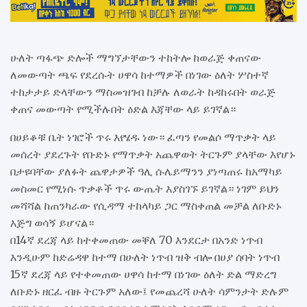
ሁለት ጣፋጭ ድሎች ማግኘታቸውን ተከትሎ ከወራጅ ቀጠናው
ለመውጣት ጫፍ የደረሱት ሀዋሳ ከተማዎች በነገው ዕለት ሦስተኛ
ተከታታይ ድላቸውን ማስመዝገብ ከቻሉ ለወራት ከዳከሩበት ወራጅ
ቀጠና መውጣት የሚችሉበት ዕድል እጃቸው ላይ ይገኛል።
በሀይቆቹ ቤት ነገሮች ጥሩ እየሄዱ ነው። ፈጣን የመልሶ ማጥቃት ላይ
መሰረት ያደረጉት የቡድኑ የማጥቃት አጨዋወት ትርጉም ያላቸው እየሆኑ
በታዩባቸው ያለፉት ጨዋታዎች ዓሊ ሱሌይማንን ያነጣጠሩ ከአማካይ
መስመር የሚነሱ ጥቃቶች ጥሩ ውጤት እያስገኙ ይገኛል። ነገም ይህን
መሻሻል ከጠንካራው የሲዳማ ተከላካይ ጋር ማስቀጠል መቻል ለቡድኑ
እጅግ ወሳኝ ይሆናል።
በ14ኛ ደረጃ ላይ ከተቀመጠው መቐለ 70 እንደርታ በአንድ ነጥብ
እንዲሁም ከድሬዳዋ ከተማ በሁለት ነጥብ ዝቅ ብሎ በሀያ ሰባት ነጥብ
15ኛ ደረጃ ላይ የተቀመጠው ሀዋሳ ከተማ በነገው ዕለት ድል ማድረግ
ለቡድኑ ዘርፈ ብዙ ትርጉም አለው፤ የመጨረሻ ሁለት ሳምንታት ድሉም