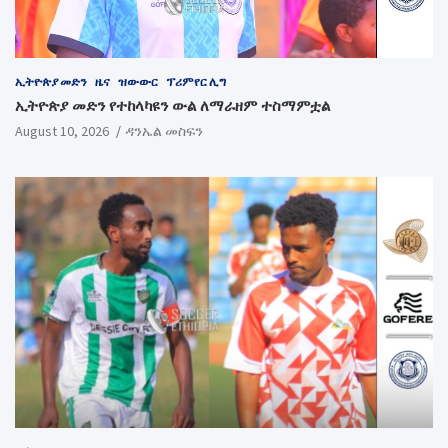
ኢትዮጵያ መድን
ዜና
ዝውውር
ፕሪምየር ሊግ
ኢትዮጵያ መድን የተከላካዩን ውል ለማራዘም ተስማምቷል
August 10, 2026
ዳንኤል መስፍን