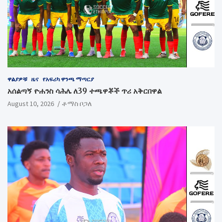
ዋልያዎቹ
ዜና
የአፍሪካ ዋንጫ ማጣርያ
አሰልጣኝ ዮሐንስ ሳሕሌ ለ39 ተጫዋቾች ጥሪ አቅርበዋል
August 10, 2026
ቶማስ ቦጋለ