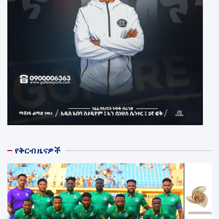
የቅርብ ዜናዎች