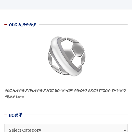
ሶከር ኢትዮጵያ
ሶከር ኢትዮጵያ በኢትዮጵያ እግር ኳስ ላይ ብቻ ትኩረቱን አድርጎ የሚሰራ የኦንላይን
ሚድያ ነው።
ዘርፎች
ዘርፎች