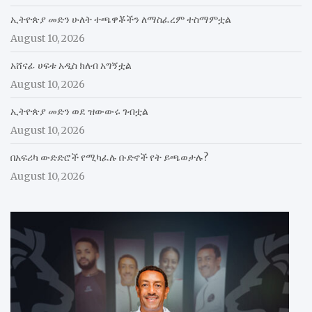
ኢትዮጵያ መድን ሁለት ተጫዋቾችን ለማስፈረም ተስማምቷል
August 10, 2026
አሸናፊ ሀፍቱ አዲስ ክለብ አግኝቷል
August 10, 2026
ኢትዮጵያ መድን ወደ ዝውውሩ ገብቷል
August 10, 2026
በአፍሪካ ውድድሮች የሚካፈሉ ቡድኖች የት ይጫወታሉ?
August 10, 2026