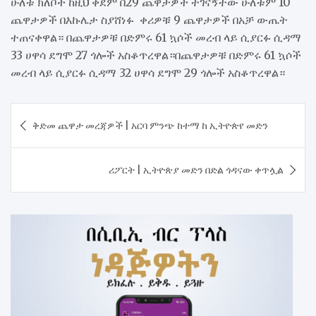
ሁለቱ ክለቦች ከዚህ ቀደም በ29 ጨዋታዎች ተገናኝተው ሁለቱም 10
ጨዋታዎች በእኩሌታ ስያሸነፉ ቀሪዎቹ 9 ጨዋታዎች በአቻ ውጤት
ተጠናቀዋል። በጨዋታዎቹ በድምሩ 61 ኳሶች መረብ ላይ ሲያርፉ ሲዳማ
33 ሀዋሳ ደግሞ 27 ጎሎች አስቆጥረዋል።በጨዋታዎቹ በድምሩ 61 ኳሶች
መረብ ላይ ሲያርፉ ሲዳማ 32 ሀዋሳ ደግሞ 29 ጎሎች አስቆጥረዋል።
Post
ቅድመ ጨዋታ መረጃዎች | አርባ ምንጭ ከተማ ከ ኢትዮጵየ መድን
navigation
ሪፖርት | ኢትዮጵያ መድን በድል ጎዳናው ቀጥሏል