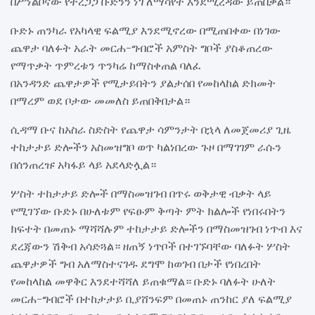
በሥነልቦናው የተረጋጋ ቡድንን ነገ ለማሳየት እንደሚረዳው ይጠበቃል።
ቡድኑ ጠንካራ የአካላዊ ፍልሚያ እንደሚኖረው በሚጠበቀው በነገው
ጨዋታ ባለፉት አራት መርሐ-ግብሮች አምስት ግቦች ያስቆጠረው
የማጥቃት ጥምረቱን ጥንካሬ ከማስቀጠል ባለፈ
በአንዳንድ ጨዋታዎች የሚታይበትን ያልታሰበ የመከላከል ድክመት
በማረም ወደ ቦታው መመለስ ይጠበቅበታል።
ሲዳማ ቡና ከአስራ ስድስት የጨዋታ ሳምንታት በኋላ ለመጀመሪያ ጊዜ
ተከታታይ ድሎችን አስመዝግቦ ወጥ ካልነበረው ጉዞ በማገገም ራሱን
በሰንጠረዡ አካፋይ ላይ አደላድሏል።
ሦስት ተከታታይ ድሎች በማስመዝገብ በጥሩ ወቅታዊ ብቃት ላይ
የሚገኘው ቡድኑ በሁለቱም የፍፁም ቅጣት ምት ክልሎች የነበሩበትን
ክፍተት በመጠኑ ማሻሻሉም ተከታታይ ድሎችን በማስመዝገብ ነጥብ እና
ደረጃውን ሽቅብ አሳድጓል። ዘጠኝ ነጥቦች በተገኙባቸው ባለፉት ሦስት
ጨዋታዎች ግብ አለማስተናገዱ ደግሞ ከወገብ በታች የነበረበት
የመከላከል መዋቅር እንደተሻሻለ ይጠቁማል። ቡድኑ ባለፉት ሁለት
መርሐ-ግብሮች በተከታታይ ቢያሸንፍም በመጠኑ ጠንከር ያለ ፍልሚያ