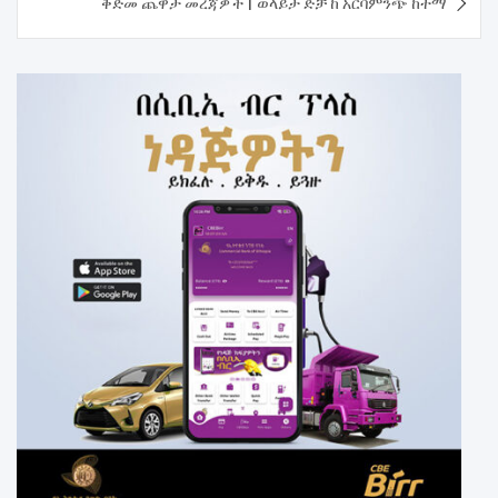
ቅድመ ጨዋታ መረጃዎች | ወላይታ ድቻ ከ አርባምንጭ ከተማ