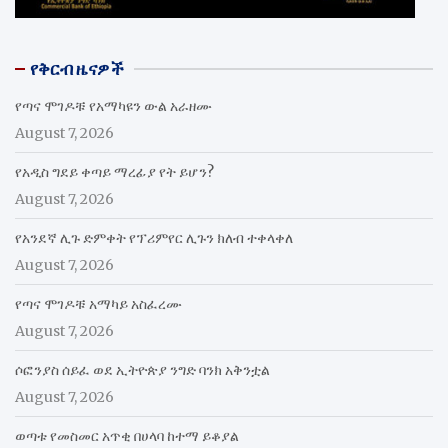
የቅርብ ዜናዎች
የጣና ሞገዶቹ የአማካዩን ውል አራዘሙ
August 7, 2026
የአዲስ ግደይ ቀጣይ ማረፊያ የት ይሆን?
August 7, 2026
የአንደኛ ሊጉ ድምቀት የፕሪምየር ሊጉን ክለብ ተቀላቀለ
August 7, 2026
የጣና ሞገዶቹ አማካይ አስፈረሙ
August 7, 2026
ሶፎንያስ ሰይፈ ወደ ኢትዮጵያ ንግድ ባንክ አቅንቷል
August 7, 2026
ወጣቱ የመስመር አጥቂ በሀላባ ከተማ ይቆያል