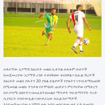
ሁለተኛው አጋማሽ ከዕረፍት መልስ ሲቀጥል ሁለቱም ቡድኖች
ከመጀመሪያው አጋማሽ ረገድ ተቀዛቅዘው ቀርበዋል። ስሑል ሽረዎች
ከዕረፍት መልስ ያሉትን 20 ያክል ደቂቃዎች የያዙትን ነጥብ ለማስጠበቅ
በሚመስል መልኩ ጥንቃቄ የተሞላበት ጨዋታን ምርጫቸው በማድረግ
ከተጋጣሚ ሰህተትን በመፈለግ በመልሶ ማጥቃት ግብ ለማግኘት ጥረት
ሲያደርጉ ተስተውሏል። በተቃራኒው ፋሲል ከተማዎች
እንደመጀመሪያው አጋማሽ ሁሉ ኳስን መስርተው ወደ ፊት ለመሄድ