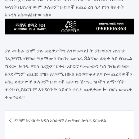
ፍላጎት ቢኖራቸውም ሁለቱም ቡድኖች አጨራረስ ላይ የጎላ ክፍተት
እንዳለ አስመልክተውናል።
ያለ ሙከራ ረዘም ያሉ ደቂቃዎችን እንድንመለከት ያስገደደን ጨዋታ
በአጋማሹ ብቸው ዒላማውን የጠበቀ ሙከራ 84ኛው ደቂቃ ላይ የስሑል
ሽረው አብዲ ዋበላ ከረጅም ርቀት አክርሮ የመታውን ኳስ ግብጠባቂው
እንደምንም ጨርፎ በግቡ አግዳሚ በኩል አስወጥቶታል። የመጨረሻወችን
አስር ደቂቃዎች ሁለቱም ቡድኖች በፈጣን ሽግግር ግቦችን ለማግኘት
ጥረት ቢያደርጉም እንዳሰቡት ሳይሆን ቀርቶ ጨዋታው 1-1 በሆነ ውጤት
ተጠናቋል።
Post
ምዓም አናብስት አዲስ አሰልጣኝ ለመቅጠር ከጫፍ ደርሰዋል
navigation