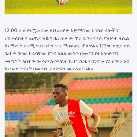
12:00 ሲል የተጀመረው ይህ ጨዋታ ከጅማሮው አንስቶ ጎሎችን
ያስመለከተን ጨዋታ ነበር። በጨዋታው ጥሩ ሲንቀሳቀሱ የነበሩት ፋሲል
ከነማዎች ቀዳሚ የሆኑበትን ግብ ማስቆጠር ችለዋል። 11ኛው ደቂቃ ላይ
በረከት ግዛው ከራሳቸው የግብ ክልል ውስጥ በመሆን የተከላካዮቹን
መዘናጋት አስተውሎ ሩጦ ለወጣለት ኪዛ ማርቲን ሰንጥቆ የሰጠውን ኳስ
ኪዛ ወደ ግብነት በመቀየር አፄዎቹን መሪ አድርጓል።