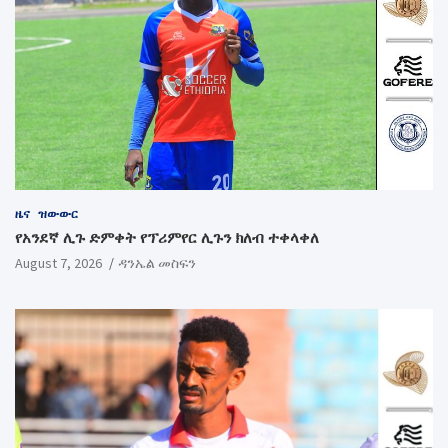
ዜና
ዝውውር
የአንደኛ ሊጉ ድምቀት የፕሪምየር ሊጉን ክለብ ተቀላቀለ
August 7, 2026
ዳንኤል መስፍን