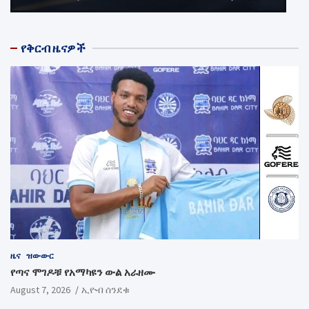
የቅርብ ዜናዎች
ዜና
ዝውውር
የጣና ሞገዶቹ የአማካዩን ውል አራዘሙ
August 7, 2026
ኢዮብ ሰንደቁ