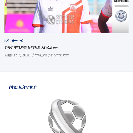
ዜና
ዝውውር
የጣና ሞገዶቹ አማካይ አስፈረሙ
August 7, 2026
ማቲያስ ኃይለማርያም
ሶከር ኢትዮጵያ