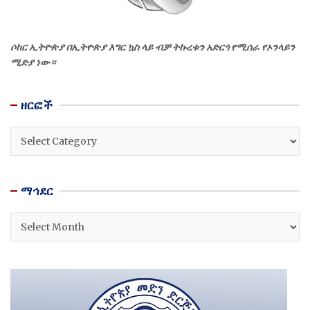
ሶከር ኢትዮጵያ በኢትዮጵያ እግር ኳስ ላይ ብቻ ትኩረቱን አድርጎ የሚሰራ የኦንላይን
ሚድያ ነው።
ዘርፎች
ዘርፎች
ማኅደር
ማኅደር