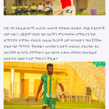
ነገር ግን የፋሲል ከነማ መሪነት መቆየት የቻለው ለሁለት ያክል ደቂቃዎች
ብቻ ነበር። ረጃጅም የአየር ላይ ኳሶችን ምርጫቸው በማድረግ ግብ
ለማግኘት ይሞክሩ የነበሩት ስሑል ሽረዎች አቻ የሆኑበትን ግብ 13ኛው
ደቂቃ ላይ ማግኘት ችለዋል። መነሻውን ከቀኝ መስመር ያደረገው እና
አሰጋኸኝ ጴጥሮስ ያሻማውን ኳስ ብርሃኑ አዳሙ በግንባሩ በመግጨት
አስቆጥሮ ክለቡን አቻ ማድረግ ችሏል።