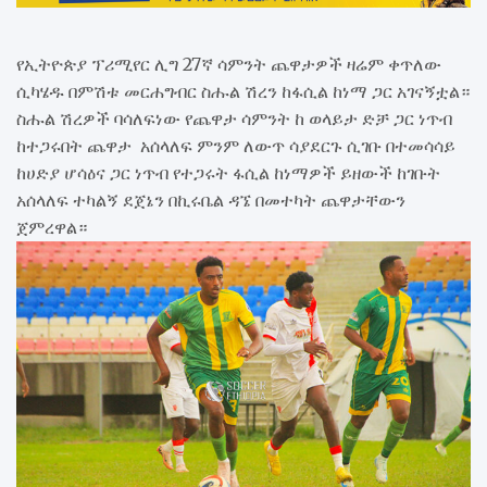
የኢትዮጵያ ፕሪሚየር ሊግ 27ኛ ሳምንት ጨዋታዎች ዛሬም ቀጥለው
ሲካሄዱ በምሽቱ መርሐግብር ስሑል ሽረን ከፋሲል ከነማ ጋር አገናኝቷል።
ስሑል ሽረዎች ባሳለፍነው የጨዋታ ሳምንት ከ ወላይታ ድቻ ጋር ነጥብ
ከተጋሩበት ጨዋታ አሰላለፍ ምንም ለውጥ ሳያደርጉ ሲገቡ በተመሳሳይ
ከሀድያ ሆሳዕና ጋር ነጥብ የተጋሩት ፋሲል ከነማዎች ይዘውች ከገቡት
አሰላለፍ ተካልኝ ደጀኔን በኪሩቤል ዳኜ በመተካት ጨዋታቸውን
ጀምረዋል።