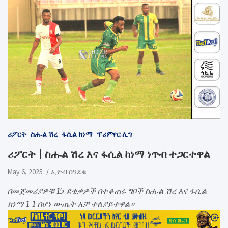
ሪፖርት
ስሑል ሽረ
ፋሲል ከነማ
ፕሪምየር ሊግ
ሪፖርት | ስሑል ሽረ እና ፋሲል ከነማ ነጥብ ተጋርተዋል
May 6, 2025
ኢዮብ ሰንደቁ
በመጀመሪያዎቹ 15 ደቂቃዎች በተቆጠሩ ግቦች ስሑል ሽረ እና ፋሲል
ከነማ 1-1 በሆነ ውጤት አቻ ተለያይተዋል።