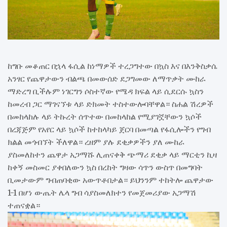
ከግቡ መቆጠር በኋላ ፋሲል ከነማዎች ተረጋግተው በኳስ እና በእንቅስቃሴ
አንፃር የጨዋታውን ብልጫ በመውሰድ ደጋግመው ለማጥቃት ሙከራ
ማድረግ ቢችሉም ነገርግን ሶስተኛው የሜዳ ክፍል ላይ ሲደርሱ ኳስን
ከመረብ ጋር ማገናኘቱ ላይ ድክመት ተስተውሎባቸዋል። ስሐል ሽረዎች
በመከላከሉ ላይ ትኩረት ሰጥተው በመከላከል የሚያገኟቸውን ኳሶች
በረጃጅም የአየር ላይ ኳሶች ከተከላካይ ጀርባ በመጣል የፋሲሎችን የግብ
ክልል መጎብኘት ችለዋል። ረዘም ያሉ ደቂቃዎችን ያለ ሙከራ
ያስመለከተን ጨዋታ አጋማሹ ሊጠናቀቅ ጭማሪ ደቂቃ ላይ ማርቲን ኪዛ
ከቀኝ መስመር ያቀበለውን ኳስ በረከት ግዛው ሳጥን ውስጥ በመግባት
ቢመታውም ግብጠባቂው አውጥቶበታል። ይህንንም ተከትሎ ጨዋታው
1-1 በሆነ ውጤት ሌላ ግብ ሳያስመለክተን የመጀመሪያው አጋማሽ
ተጠናቋል።