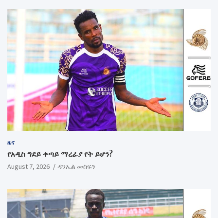
ዜና
የአዲስ ግደይ ቀጣይ ማረፊያ የት ይሆን?
August 7, 2026
ዳንኤል መስፍን