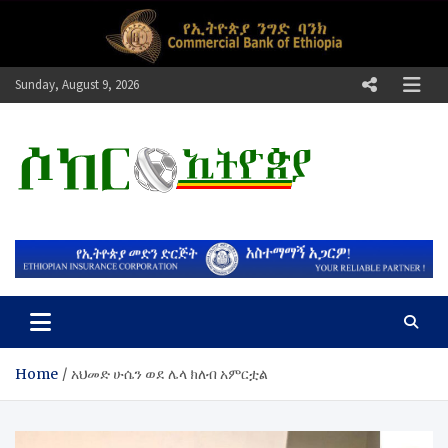
Skip
to
content
Sunday, August 9, 2026
ሶከር ኢትዮጵያ
የኢትዮጵያ እግርኳስ ድምፅ !
Home
አህመድ ሁሴን ወደ ሌላ ክለብ አምርቷል