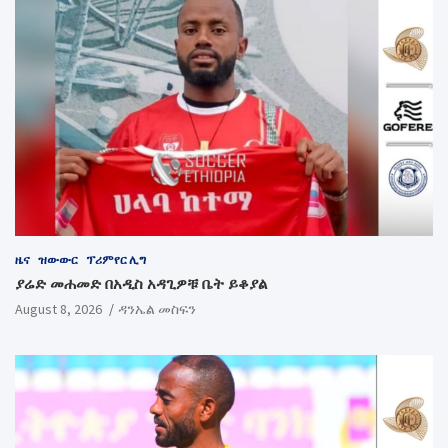
ዜና
ዝውውር
ፕሪምየር ሊግ
ያሬድ መሐመድ በአዲስ አዳጊዎቹ ቤት ይቆያል
August 8, 2026
ዳንኤል መስፍን