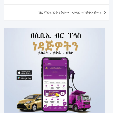
navigation
ሽረ ምድረ ገነት የቅድመ ውድድር ዝግጅቱን ጀመረ