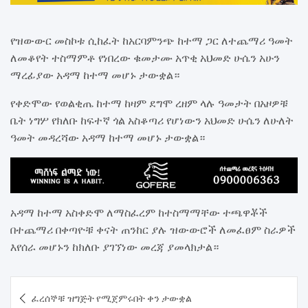
የዝውውር መስኮቱ ሲከፈት ከአርባምንጭ ከተማ ጋር ለተጨማሪ ዓመት
ለመቆየት ተስማምቶ የነበረው ቁመታሙ አጥቂ አህመድ ሁሴን አሁን
ማረፊያው አዳማ ከተማ መሆኑ ታውቋል።
የቀድሞው የወልቂጤ ከተማ ከዛም ደግሞ ረዘም ላሉ ዓመታት በአዞዎቹ
ቤት ነግሦ የክለቡ ከፍተኛ ጎል አስቆጣሪ የሆነውን አህመድ ሁሴን ለሁለት
ዓመት መዳረሻው አዳማ ከተማ መሆኑ ታውቋል።
አዳማ ከተማ አስቀድሞ ለማስፈረም ከተስማማቸው ተጫዋቾች
በተጨማሪ በቀጣዮቹ ቀናት ጠንከር ያሉ ዝውውሮች ለመፈፀም ስራዎች
እየሰራ መሆኑን ከክለቡ ያገኘነው መረጃ ያመላክታል።
Post
ፈረሰኞቹ ዝግጅት የሚጀምሩበት ቀን ታውቋል