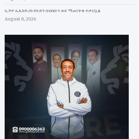
ኢትዮ ኤሌክትሪክ የቡድን ስብስቡን ወደ ማጠናቀቁ ተቃርቧል
August 8, 2026