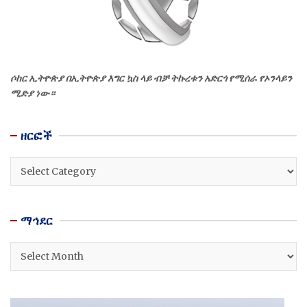
ሶከር ኢትዮጵያ በኢትዮጵያ እግር ኳስ ላይ ብቻ ትኩረቱን አድርጎ የሚሰራ የኦንላይን
ሚድያ ነው።
ዘርፎች
ዘርፎች
ማኅደር
ማኅደር