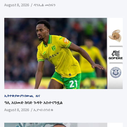
August 8, 2026
ዳንኤል መስፍን
ኢትዮጵያውያን በውጪ
ዜና
ዓሊ አህመድ ከባድ ጉዳት አስተናግዷል
August 8, 2026
ኢዮብ ሰንደቁ