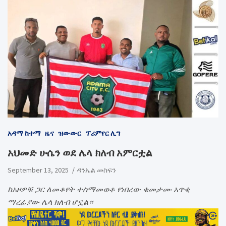
አዳማ ከተማ
ዜና
ዝውውር
ፕሪምየር ሊግ
አህመድ ሁሴን ወደ ሌላ ክለብ አምርቷል
September 13, 2025
ዳንኤል መስፍን
ከአዞዎቹ ጋር ለመቆየት ተስማመወቶ የነበረው ቁመታሙ አጥቂ
ማረፊያው ሌላ ክለብ ሆኗል።