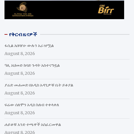
የቅርብ ዜናዎች
ፋሲል አበባየሁ ውሉን አራዝሟል
August 8, 2026
ዓሊ አህመድ ከባድ ጉዳት አስተናግዷል
August 8, 2026
ያሬድ መሐመድ በአዲስ አዳጊዎቹ ቤት ይቆያል
August 8, 2026
ፍሬው ሰለሞን አዲስ ክለብ ተቀላቀለ
August 8, 2026
ሐይቆቹ አንድ ተጫዋች አስፈርመዋል
August 8, 2026