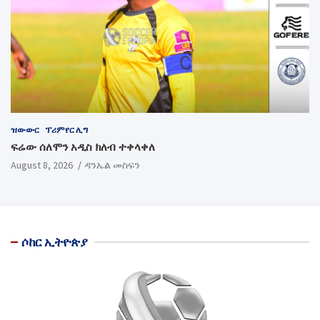
ዝውውር
ፕሪምየር ሊግ
ፍሬው ሰለሞን አዲስ ክለብ ተቀላቀለ
August 8, 2026
ዳንኤል መስፍን
ሶከር ኢትዮጵያ