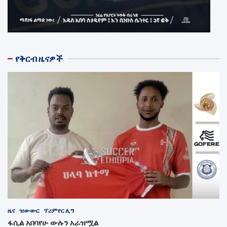
የቅርብ ዜናዎች
ዜና
ዝውውር
ፕሪምየር ሊግ
ፋሲል አበባየሁ ውሉን አራዝሟል