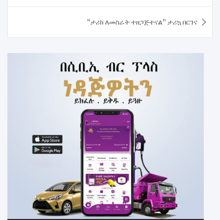
“ታሪክ ለመስራት ተዘጋጅተናል” ታሪኳ በርገና