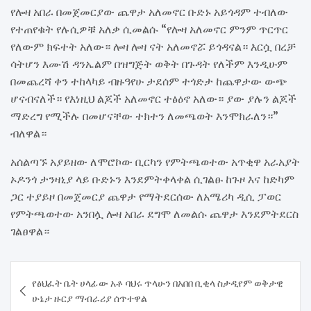
የሎዛ አበራ በመጀመርያው ጨዋታ አለመኖር ቡድኑ አይጎዳም ተብለው
የተጠየቁት የሉሲዎቹ አለቃ ሲመልሱ “የሎዛ አለመኖር ምንም ጥርጥር
የለውም ክፍተት አለው። ሎዛ ሎዛ ናት አለመኖሯ ይጎዳናል። እርሷ በረቻ
ሳትሆን እሙሽ ዳንኤልም በዝግጅት ወቅት በጉዳት የለችም እንዲሁም
በመጨረሻ ቀን ተከላካይ ብዙዓየሁ ታደሰም ተጎድታ ከጨዋታው ውጭ
ሆናብናለች። የእነዚህ ልጆች አለመኖር ተፅዕኖ አለው። ያው ያሉን ልጆች
ማድረግ የሚችሉ በመሆናቸው ተክተን ለመጫወት እንሞክራለን።”
ብለዋል።
አሰልጣኙ አያይዘው ለሞሮኮው ቢርካን የምትጫወተው አጥቂዋ አራአያት
ኦዶንጎ ታንዛኒያ ላይ ቡድኑን እንደምትቀላቀል ሲገልፁ ከጉዞ እና ከድካም
ጋር ተያይዞ በመጀመርያ ጨዋታ የማትደርሰው ለአሜሪካ ዲሲ ፓወር
የምትጫወተው አንበሏ ሎዛ አበራ ደግሞ ለመልሱ ጨዋታ እንደምትደርስ
ገልፀዋል።
Post
የፅህፈት ቤት ሀላፊው አቶ ባህሩ ጥላሁን በአበበ ቢቂላ ስታዲየም ወቅታዊ
navigation
ሁኔታ ዙርያ ማብራሪያ ሰጥተዋል