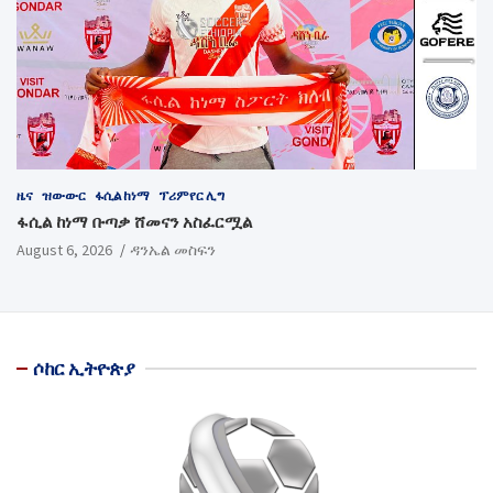
ዜና
ዝውውር
ፋሲል ከነማ
ፕሪምየር ሊግ
ፋሲል ከነማ ቡጣቃ ሸመናን አስፈርሟል
August 6, 2026
ዳንኤል መስፍን
ሶከር ኢትዮጵያ