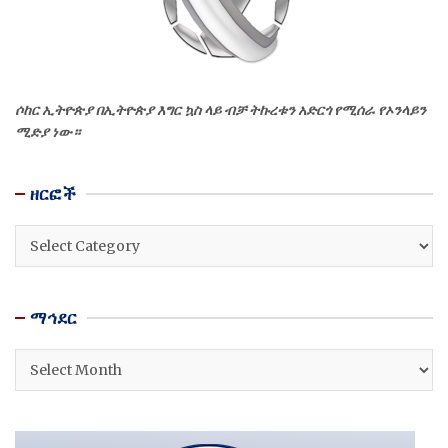
ሶከር ኢትዮጵያ በኢትዮጵያ እግር ኳስ ላይ ብቻ ትኩረቱን አድርጎ የሚሰራ የኦንላይን
ሚድያ ነው።
ዘርፎች
ዘርፎች
ማኅደር
ማኅደር