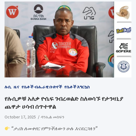
ሉሲ
ዜና
የሴቶች ብሔራዊ ቡድኖች
የሴቶች እግርኳስ
የሉሲዎቹ አለቃ ዮሴፍ ገብረወልድ ስለወሳኙ የታንዛኒያ
ጨዋታ ሀሳብ ሰጥተዋል
October 17, 2025
ዳንኤል መስፍን
“ታሪክ ለመቀየር የምንችለውን ሁሉ እናደርጋለን”