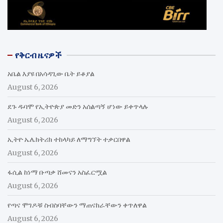
የቅርብ ዜናዎች
አቤል እያዩ በአሳዳጊው ቤት ይቆያል
August 6, 2026
ደጉ ዱባሞ የኢትዮጵያ መድን አሰልጣኝ ሆነው ይቀጥላሉ
August 6, 2026
ኢትዮ ኤሌክትሪክ ተከላካይ ለማግኘት ተቃርበዋል
August 6, 2026
ፋሲል ከነማ ቡጣቃ ሸመናን አስፈርሟል
August 6, 2026
የጣና ሞገዶቹ ስብስባቸውን ማጠናከራቸውን ቀጥለዋል
August 6, 2026