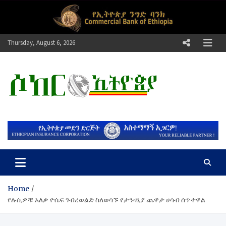
Skip
to
content
Thursday, August 6, 2026
ሶከር ኢትዮጵያ
የኢትዮጵያ እግርኳስ ድምፅ !
Home
የሉሲዎቹ አለቃ ዮሴፍ ገብረወልድ ስለወሳኙ የታንዛኒያ ጨዋታ ሀሳብ ሰጥተዋል