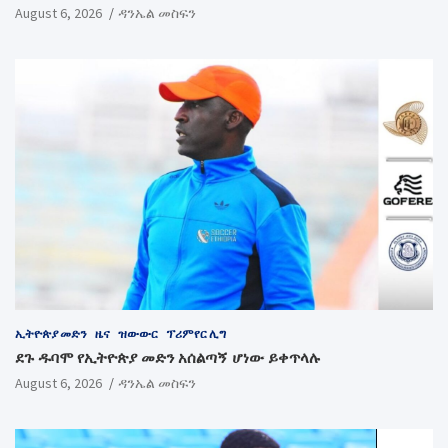
August 6, 2026
ዳንኤል መስፍን
ኢትዮጵያ መድን
ዜና
ዝውውር
ፕሪምየር ሊግ
ደጉ ዱባሞ የኢትዮጵያ መድን አሰልጣኝ ሆነው ይቀጥላሉ
August 6, 2026
ዳንኤል መስፍን