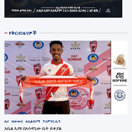
የቅርብ ዜናዎች
ዜና
ዝውውር
ፋሲል ከነማ
ፕሪምየር ሊግ
አቤል እያዩ በአሳዳጊው ቤት ይቆያል