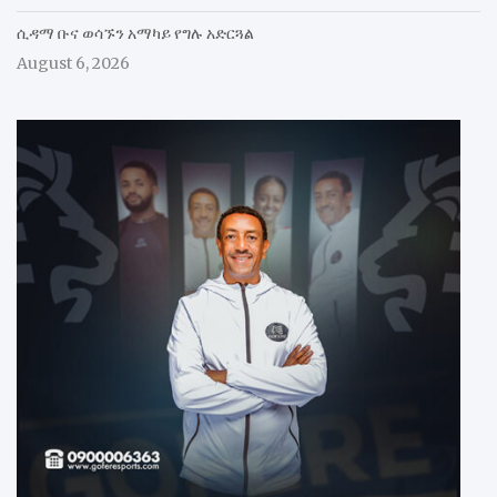
ሲዳማ ቡና ወሳኙን አማካይ የግሉ አድርጓል
August 6, 2026