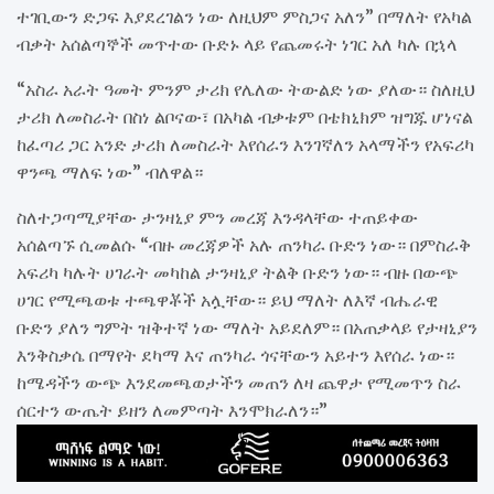
ተገቢውን ድጋፍ እያደረገልን ነው ለዚህም ምስጋና አለን” በማለት የአካል
ብቃት አሰልጣኞች መጥተው ቡድኑ ላይ የጨመሩት ነገር አለ ካሉ በኋላ
“አስራ አራት ዓመት ምንም ታሪክ የሌለው ትውልድ ነው ያለው። ስለዚህ
ታሪክ ለመስራት በስነ ልቦናው፣ በአካል ብቃቱም በቴክኒክም ዝግጁ ሆነናል
ከፈጣሪ ጋር አንድ ታሪክ ለመስራት እየሰራን እንገኛለን አላማችን የአፍሪካ
ዋንጫ ማለፍ ነው” ብለዋል።
ስለተጋጣሚያቸው ታንዛኒያ ምን መረጃ እንዳላቸው ተጠይቀው
አሰልጣኙ ሲመልሱ “ብዙ መረጃዎች አሉ ጠንካራ ቡድን ነው። በምስራቅ
አፍሪካ ካሉት ሀገራት መካከል ታንዛኒያ ትልቅ ቡድን ነው። ብዙ በውጭ
ሀገር የሚጫወቱ ተጫዋቾች አሏቸው። ይህ ማለት ለእኛ ብሔራዊ
ቡድን ያለን ግምት ዝቅተኛ ነው ማለት አይደለም። በአጠቃላይ የታዛኒያን
እንቅስቃሴ በማየት ደካማ እና ጠንካራ ጎናቸውን አይተን እየሰራ ነው።
ከሜዳችን ውጭ እንደመጫወታችን መጠን ለዛ ጨዋታ የሚመጥን ስራ
ሰርተን ውጤት ይዘን ለመምጣት እንሞክራለን።”