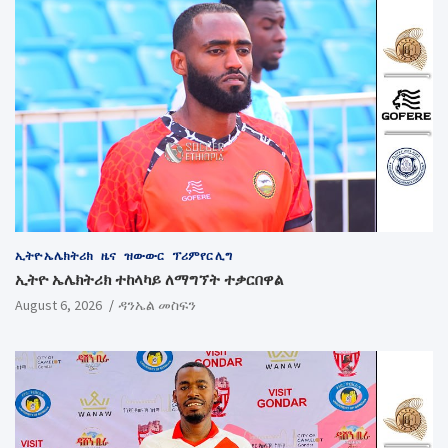
ኢትዮ ኤሌክትሪክ
ዜና
ዝውውር
ፕሪምየር ሊግ
ኢትዮ ኤሌክትሪክ ተከላካይ ለማግኘት ተቃርበዋል
August 6, 2026
ዳንኤል መስፍን