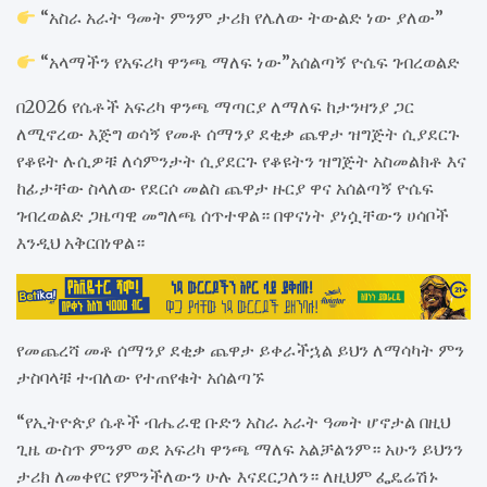
“አስራ አራት ዓመት ምንም ታሪክ የሌለው ትውልድ ነው ያለው”
“አላማችን የአፍሪካ ዋንጫ ማለፍ ነው”አሰልጣኝ ዮሴፍ ገብረወልድ
በ2026 የሴቶች አፍሪካ ዋንጫ ማጣርያ ለማለፍ ከታንዛንያ ጋር
ለሚኖረው እጅግ ወሳኝ የመቶ ሰማንያ ደቂቃ ጨዋታ ዝግጅት ሲያደርጉ
የቆዩት ሉሲዎቹ ለሳምንታት ሲያደርጉ የቆዩትን ዝግጅት አስመልክቶ እና
ከፊታቸው ስላለው የደርሶ መልስ ጨዋታ ዙርያ ዋና አሰልጣኝ ዮሴፍ
ገብረወልድ ጋዜጣዊ መግለጫ ሰጥተዋል። በዋናነት ያነሷቸውን ሀሳቦች
እንዲህ አቅርበነዋል።
የመጨረሻ መቶ ሰማንያ ደቂቃ ጨዋታ ይቀራችኋል ይህን ለማሳካት ምን
ታስባላቹ ተብለው የተጠየቁት አሰልጣኙ
“የኢትዮጵያ ሴቶች ብሔራዊ ቡድን አስራ አራት ዓመት ሆኖታል በዚህ
ጊዜ ውስጥ ምንም ወደ አፍሪካ ዋንጫ ማለፍ አልቻልንም። አሁን ይህንን
ታሪክ ለመቀየር የምንችለውን ሁሉ እናደርጋለን። ለዚህም ፌዴሬሽኑ