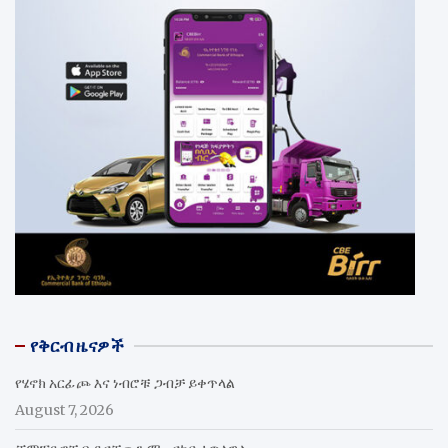
የቅርብ ዜናዎች
የሄኖክ አርፊጮ እና ነብሮቹ ጋብቻ ይቀጥላል
August 7, 2026