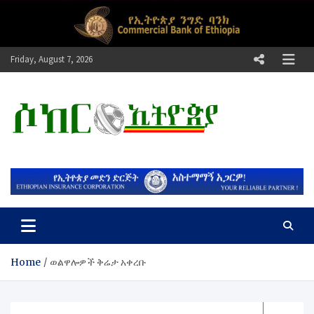
Skip
to
content
Friday, August 7, 2026
ሶከር ኢትዮጵያ
የኢትዮጵያ እግርኳስ ድምፅ !
Home
ወልዋሎዎች ቅሬታ አቀረቡ