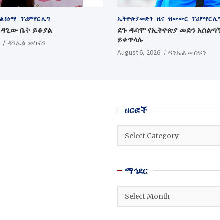
ል ከነማ
ፕሪምየር ሊግ
ኢትዮጵያ መድን
ዜና
ዝውውር
ፕሪምየር ሊ
ሳዳጊው ቤት ይቆያል
ደጉ ዱባሞ የኢትዮጵያ መድን አሰልጣ
ይቀጥላሉ
ዳንኤል መስፍን
August 6, 2026
ዳንኤል መስፍን
ዘርፎች
ዘርፎች
ማኅደር
ማኅደር