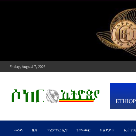
Skip
to
content
Friday, August 7, 2026
ሶከር ኢትዮጵያ
የኢትዮጵያ እግርኳስ ድምፅ !
መነሻ
ዜና
ፕሪምየር ሊግ
ዝውውር
ዋልያዎቹ
ኢትዮ