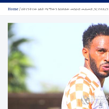
Home
በትናንትናው ዕለት ጫማውን ከሰቀለው መስዑድ መሐመድ ጋር የተደረገ