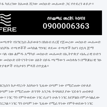
ይፋ ካደረገው ከአመለ ሸጋው መስዑድ መሐመድ ጋር የተደረገ ቆይታ።
 በመጫዋት የእግርኳስ ሕይወቱን በክለብ ደረጃ የጀመረው መስዑድ መሐመድ
 ካስቻሉ ተጫዋቾች መካከል ግንባር ቀደሙ ተጫዋች ከሆነ በኋላ ጅማ
ረገው ባለ ብዙ ልምዱ አማካይ መስዑድ መሐመድ በኢትዮጵያ ብሔራዊ ቡድን
ጋው መስዑድ በትናንትናው ዕለት በይፋ ጫማውን መስቀሉን በማህበራዊ ገፁ
 ጥያቄዎች ተከታዩን ምላሽ ሰጥቷል።
ግርኳስን ከታዳጊነት እስካሁን ጊዜው በጣም ነው የሚሮጠው በተለይ
በጣም ነው የሚሮጠው ድንገት አንጋፋ ትባላለህ ያው ሂደቱን ጠብቀህ
ው። ነገር ግን የምትወደው ነገር ሲሆን ሁሉን ነገር እየቻልክ የምታሳልፈው
ያደርጋል። ነገር ግን በጣም ነው ጊዜው የሚፈጥነው የምትወደውን ነገር