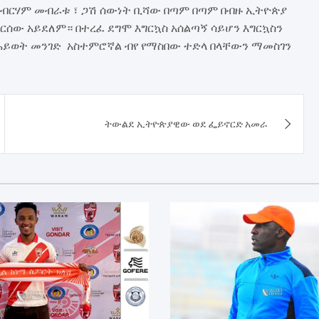
አብርሃም መብራቱ ፣ ጋሽ ሰውነት ቢሻው በጣም በጣም በብዙ ኢትዮጵያ
ርሰው አይደለም። በተረፈ ደግሞ እግርኳስ አሰልጣኝ ሳይሆን እግርኳስን
በሕይወት መንገድ አስተምሮኛል ብየ የማስበው ተድላ በላቸውን ማመስገን
ትውልደ ኢትዮጵያዊው ወደ ፌይኖርድ አመራ