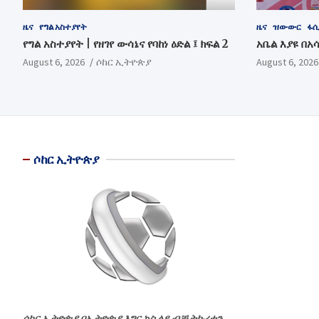
ዜና
የግል አስተያየት
ዜና
ዝውውር
ፋሲ
የግል አስተያየት | የዘገየ ውሳኔና የባከነ ዕድል ፤ ክፍል 2
አቤል እያዩ በአ
August 6, 2026
ሶከር ኢትዮጵያ
August 6, 2026
ሶከር ኢትዮጵያ
ሶከር ኢትዮጵያ በኢትዮጵያ እግር ኳስ ላይ ብቻ ትኩረቱን