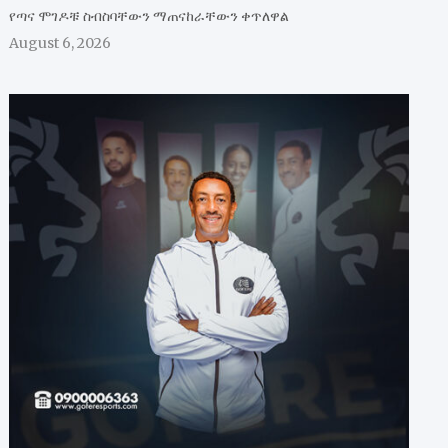
የጣና ሞገዶቹ ስብስባቸውን ማጠናከራቸውን ቀጥለዋል
August 6, 2026