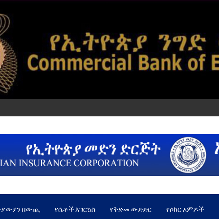
ጵያውያን በውጪ
የሴቶች እግርኳስ
የቅድመ ውድድር
የሶከር አምዶች