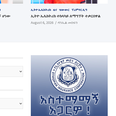
ግ
ኢትዮ ኤሌክትሪክ
ዜና
ዝውውር
ፕሪምየር ሊግ
ኝ ሆነው
ኢትዮ ኤሌክትሪክ ተከላካይ ለማግኘት ተቃርበዋል
August 6, 2026
ዳንኤል መስፍን