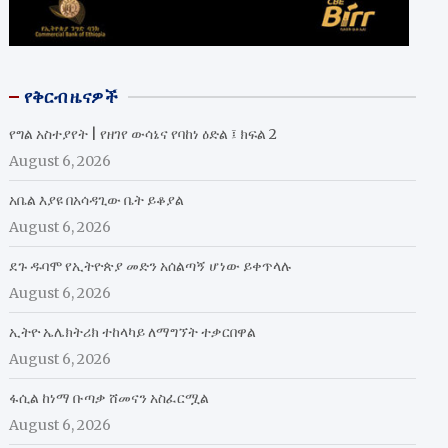
የቅርብ ዜናዎች
የግል አስተያየት | የዘገየ ውሳኔና የባከነ ዕድል ፤ ክፍል 2
August 6, 2026
አቤል እያዩ በአሳዳጊው ቤት ይቆያል
August 6, 2026
ደጉ ዱባሞ የኢትዮጵያ መድን አሰልጣኝ ሆነው ይቀጥላሉ
August 6, 2026
ኢትዮ ኤሌክትሪክ ተከላካይ ለማግኘት ተቃርበዋል
August 6, 2026
ፋሲል ከነማ ቡጣቃ ሸመናን አስፈርሟል
August 6, 2026