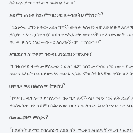
ስትሠራ ያው የሆነውን መቀበል ነው።”
አቋምን ጠብቆ ከስነምግባር ጋር ለመዝለቅህ ምክንያት?
“በልጅነቴ ያገኘዋቸው አሰልጣኞች ውለታ አለብኝ ብየ አስባለሁ። አሰልጣ
ያስያዙን እግርኳስን ብቻ ሳይሆን የሕይወት መንገዳችንን እንድናውቅ በደ
ናቸው ሁሉን ነገር መስመር አስያዙኝ ብየ የማስበው።”
እግርኳስን ለማቆም ከውሳኔ ያደረሰህ ምክንያት?
“ከበቂ በላይ ተጫውቻለውሁ ፣ ሁልጊዜም ሳስበው የነበረ ነገር ነው። ያ
መሆን አለበት ዛሬ ባይሆን ነገ መሆኑ አይቀርም። ትክክለኛው ሰዓት ላይ 
በቀጣይ ወደ ስልጠናው ትገባለህ?
“የካፍ ቢ ዲፕሎማ ይዣለው። በቀጣይ ልጆች ላይ ወይም በትልቅ ደረጃ አ
ያሳለፍኩት በቀጣይም በስልጠናው የሆነ ነገር ለሀገሬ አበረክታለሁ ብየ አስ
በመጨረሻም ምስጋና?
“ከልጅነት ጀምሮ ያሰለጠኑኝ አሰልጣኝ ማርቆስ አሰልጣኝ መርሻ ፣ ኤል