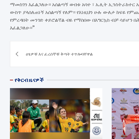
ማመስገን እፈልጋለሁ። አሰልጣኝ ውበቱ አባተ ፣ ኤሊት ኢንስትራክተር 
ውስጥ ያላሰለጠነኝ አሰልጣኝ የለም። የእነዚህን ሁሉ ውለታ ከፍዬ የምጨ
የምረዳበት መንገድ ቀይሮልኛል ብዬ የማስበው በእግርኳስ ብቻ ሳይሆን 
እፈልጋለሁ።”
Post
ዐፄዎቹ እና ፈረሰኞቹ ቅጣት ተጥሎባቸዋል
navigation
የቅርብ ዜናዎች