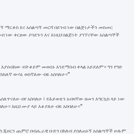
ኝ ማርቆስ እና አሰልጣኝ መርሻ በደንብ ነው በልጅነታችን መስመር
ንብ ነው ቀርፀው ያሳደጉን እና እነዚህ በልጅነት ያገኘናቸው አሰልጣኞች
ው እያሰብከው ብትቆይም መወሰኑ እንደማሰብ ቀላል አይደለም። ግን የግድ
ትክክለኛ ውሳኔ ወስኛለው ብዬ አስባለሁ።”
ሰለጥናለሁ ብየ አስባለሁ ፤ የሕይወቴን አብዛኛው ዘመን እግርኳስ ላይ ነው
ባለሁ። እዚህ ሙያ ላይ እቆያለሁ ብዬ አስባለሁ።”
ያስ ጁሀርን ጨምሮ በብሔራዊ ቡድን በክለብ ያሰለጠኑኝ አሰልጣኞች ሁሉም