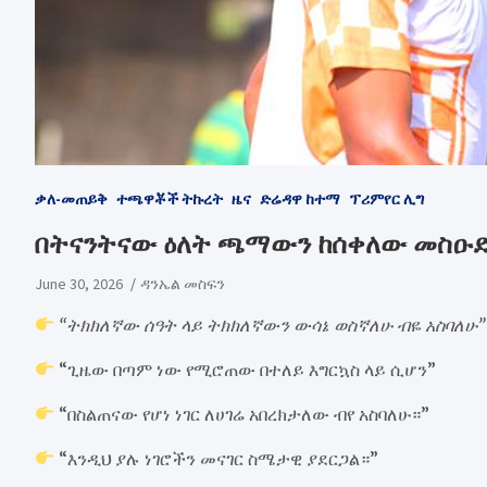
ቃለ-መጠይቅ
ተጫዋቾች ትኩረት
ዜና
ድሬዳዋ ከተማ
ፕሪምየር ሊግ
በትናንትናው ዕለት ጫማውን ከሰቀለው መስዑድ
June 30, 2026
ዳንኤል መስፍን
“ትክክለኛው ሰዓት ላይ ትክክለኛውን ውሳኔ ወስኛለሁ ብዬ አስባለሁ”
“ጊዜው በጣም ነው የሚሮጠው በተለይ እግርኳስ ላይ ሲሆን”
“በስልጠናው የሆነ ነገር ለሀገሬ አበረክታለው ብየ አስባለሁ።”
“እንዲህ ያሉ ነገሮችን መናገር ስሜታዊ ያደርጋል።”