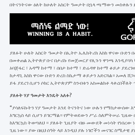
በትናንትናው ዕለት ከሁለት አስርት ዓመታት በኋላ ጫማውን መስቀሉን 
ያለፉት ሁለት አስርት ዓመታት በኢትዮ ኤሌክትሪክ እስከ ዋናው ቡድን
በመቀጠል ኢትዮጵያ ቡና በታሪኩ የመጀመርያ የሊጉን ዋንጫ እንዲያሳካ
አባጅፋር ፣ አዳማ ከተማ ፣ ሰበታ ከተማ ፣ ድሬዳዋ ከተማ ቆይታ ያደ
ከታዳጊ እስከ ዋናው ቡድን ድረስ ስኬታማ ቆይታን አድርጓል። አመለ ሸ
ይፋ ያደረገ ሲሆን ሶከር ኢትዮጵያም ስንብቱን አስመልክቶ ላቀረበችለት
ያለፉት ሃያ ዓመታት እንዴት አለፉ?
“ያሳለፍኩትን ሃያ ዓመታት እንደ ትናንትና ነው ሁሉን የማስታውሰው እ
እግርኳስ ላይ ሲሆን ይገርማል። የምትወደውን ሥራ ስለምትሠራ ጊዜው 
ከእግርኳስ ትወጣለህ ። ያለፉት ጊዜያት ብዙ መውደቅ መነሳት የነበረው ነ
ጊዜ ነው። ያው በዚህ ሰዓት ላይ እንዲህ ያሉ ነገሮችን መናገር ስሜታዊ 