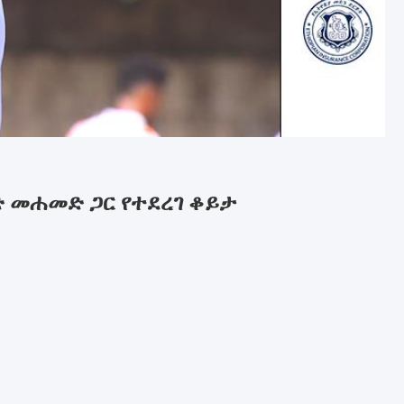
 መሐመድ ጋር የተደረገ ቆይታ