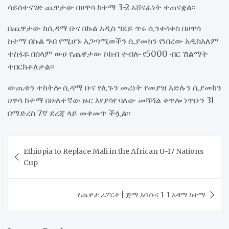
ሳይስተናገድ ጨዋታው በሀዋሳ ከተማ 3-2 አሸናፊነት ተጠናቋል፡፡
በጨዋታው ከሲዳማ ቡና በኩል አዲስ ግደይ ጥሩ ሲንቀሳቀስ በሀዋሳ
ከተማ በኩል ግብ የሚሆኑ አጋጣሚወችን ሲያመክን የነበረው አዲስአለም
ተስፋዬ በሰላም ውሀ የጨዋታው ኮከብ ተብሎ የ5000 ብር ሽልማት
ተበርክቶለታል፡፡
ውጤቱን ተከትሎ ሲዳማ ቡና የሊጉን መሪነት የመያዝ እድሉን ሲያመክን
ሀዋሳ ከተማ በሁለተኛው ዙር እየያሳየ ባለው መሻሻል ቀጥሎ ነጥቡን 31
በማድረስ 7ኛ ደረጃ ላይ መቀመጥ ችሏል፡፡
Post
Ethiopia to Replace Mali in the African U-17 Nations
navigation
Cup
የጨዋታ ሪፖርት | ጅማ አባ ቡና 1-1 አዳማ ከተማ