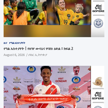
ዜና
የግል አስተያየት
የግል አስተያየት | የዘገየ ውሳኔና የባከነ ዕድል ፤ ክፍል 2
August 6, 2026
ሶከር ኢትዮጵያ