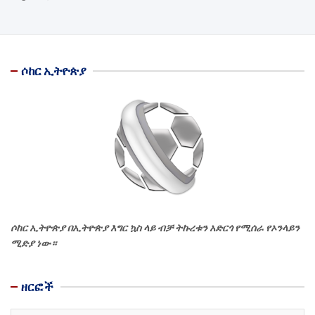
ሶከር ኢትዮጵያ
ሶከር ኢትዮጵያ በኢትዮጵያ እግር ኳስ ላይ ብቻ ትኩረቱን አድርጎ የሚሰራ የኦንላይን
ሚድያ ነው።
ዘርፎች