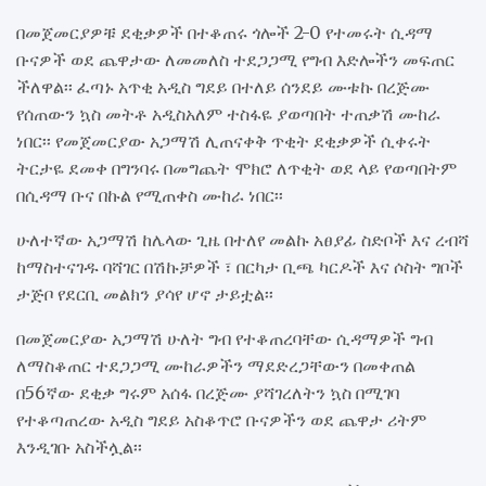
በመጀመርያዎቹ ደቂቃዎች በተቆጠሩ ጎሎች 2-0 የተመሩት ሲዳማ
ቡናዎች ወደ ጨዋታው ለመመለስ ተደጋጋሚ የግብ እድሎችን መፍጠር
ችለዋል፡፡ ፈጣኑ አጥቂ አዲስ ግደይ በተለይ ሰንደይ ሙቱኩ በረጅሙ
የሰጠውን ኳስ መትቶ አዲስአለም ተስፋዬ ያወጣበት ተጠቃሽ ሙከራ
ነበር፡፡ የመጀመርያው አጋማሽ ሊጠናቀቅ ጥቂት ደቂቃዎች ሲቀሩት
ትርታዬ ደመቀ በግንባሩ በመግጨት ሞክሮ ለጥቂት ወደ ላይ የወጣበትም
በሲዳማ ቡና በኩል የሚጠቀስ ሙከራ ነበር፡፡
ሁለተኛው አጋማሽ ከሌላው ጊዜ በተለየ መልኩ አፀያፊ ስድቦች እና ረብሻ
ከማስተናገዱ ባሻገር በሽኩቻዎች ፣ በርካታ ቢጫ ካርዶች እና ሶስት ግቦች
ታጅቦ የደርቢ መልክን ያሳየ ሆኖ ታይቷል፡፡
በመጀመርያው አጋማሽ ሁለት ግብ የተቆጠረባቸው ሲዳማዎች ግብ
ለማስቆጠር ተደጋጋሚ ሙከራዎችን ማደድረጋቸውን በመቀጠል
በ56ኛው ደቂቃ ግሩም አሰፋ በረጅሙ ያሻገረለትን ኳስ በሚገባ
የተቆጣጠረው አዲስ ግደይ አስቆጥሮ ቡናዎችን ወደ ጨዋታ ሪትም
እንዲገቡ አስችሏል፡፡