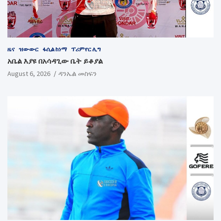
ዜና
ዝውውር
ፋሲል ከነማ
ፕሪምየር ሊግ
አቤል እያዩ በአሳዳጊው ቤት ይቆያል
August 6, 2026
ዳንኤል መስፍን