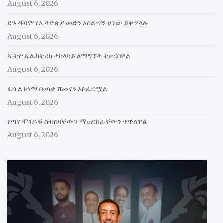
August 6, 2026
ደጉ ዱባሞ የኢትዮጵያ መድን አሰልጣኝ ሆነው ይቀጥላሉ
August 6, 2026
ኢትዮ ኤሌክትሪክ ተከላካይ ለማግኘት ተቃርበዋል
August 6, 2026
ፋሲል ከነማ ቡጣቃ ሸመናን አስፈርሟል
August 6, 2026
የጣና ሞገዶቹ ስብስባቸውን ማጠናከራቸውን ቀጥለዋል
August 6, 2026