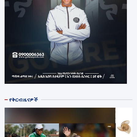
የቅርብ ዜናዎች