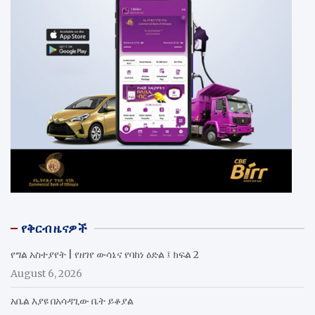
የቅርብ ዜናዎች
የግል አስተያየት | የዘገየ ውሳኔና የባከነ ዕድል ፤ ክፍል 2
August 6, 2026
አቤል እያዩ በአሳዳጊው ቤት ይቆያል