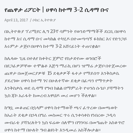
የጨዋታ ሪፖርት | ሀዋሳ ከተማ 3-2 ሲዳማ ቡና
April 13, 2017
ሶከር ኢትዮጵያ
በኢትዮጵያ ፕሪሚየር ሊግ 23ኛ ሳምንት የወንድማማቾች ደርቢ በሀዋሳ
ከተማ እና ሲዳማ ቡና መካከል ተካሂዶ በተመጣጣኝ ፉክክር እና የድንጋይ
እሩምታ ታጅቦ በሀዋሳ ከተማ 3-2 አሸናፊነት ተጠናቋል፡፡
ከሌላው ጊዜ በተለየ ከቀትር ጀምሮ የስታድየሙ ወንበሮች
በደጋፊዎቻቸው ተሞልቶ እጅግ ማራኪ በሆነ ዝማሬ ታጅቦ በተጀመረው
ጨዋታ በመጀመርያዎቹ 15 ደቂቃዎች ፋተታ የማይሰጥ እንቅስቃሴ
ያደረገው ሀዋሳ ከተማ ገና በሁለተኛው ደቂቃ በፈጣን የማጥቃት
እንቅስቃሴ ወደ ሲዳማ የግብ ክልል በማምራት ዮሀንስ ሱጌቦ ያሻማትን
ኳስ ጃኮ አራፋት ከመረብ አዋህዶ መሪ መሆን ችለዋል፡፡
ከግቧ መቆጠር በኋላም ሀዋሳ ከተማወች ጫና ፈጥረው በመጫወት
ከአራት ደቂቃ በኃላ በግራ መስመር ጥሩ ሲንቀሳቀስ የነበረው ጋዲሳ
መብራቴ ያሻገረለትን ኳስ ፍሬው ሰለሞን በግንባሩ በመግጨት አስቆጥሮ
ሀዋሳ ከተማ በሁለት ግብ ልዩነት እንዲመራ አስችሎታል፡፡