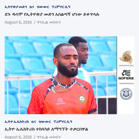
ኢትዮጵያ መድን
ዜና
ዝውውር
ፕሪምየር ሊግ
ደጉ ዱባሞ የኢትዮጵያ መድን አሰልጣኝ ሆነው ይቀጥላሉ
August 6, 2026
ዳንኤል መስፍን
ኢትዮ ኤሌክትሪክ
ዜና
ዝውውር
ፕሪምየር ሊግ
ኢትዮ ኤሌክትሪክ ተከላካይ ለማግኘት ተቃርበዋል
August 6, 2026
ዳንኤል መስፍን