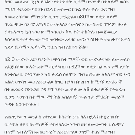
ከግቡ መቆጠር በኋላ ይበልጥ የተነቃቁት ሲዳማ ቡናዎች በተለይም ወሰኑ
ማዜን ቀይረው ካስገቡ በኋላ በመስመር በኩል ቶሎ ቶሎ ወደ ግብ
ለመድረሳቸው ምክንያት ሲሆን ታይቷል፡፡ በ80ኛው ደቂቃ ላይም
ጥረታቸው ሰምሮ አማካዩ ሙሉአለም መስፍን ከመስመር በግሩም ሁኔታ
ያቀበለውን ኳስ የሶሆሆ ሜንሳሀህን ቅጣተት ተከትሎ በመጀመርያ
አሰላለፍ የተካተተው ግብ ጠባቂው አላዛር መርኔን ስህተት ተጠቅሞ አዲስ
ግደይ ሲዳማን አቻ የምታደርግ ግብ አስቆጥሯል፡፡
ከ2-0 መሪነት አቻ የሆኑት ሀዋሳ ከተማዎች ወደ መሪነታቸው ለመመለስ
የፈጀባቸው ሁለት ደቀማ ብቻ ነበር፡፡ በ82ኛው ደቂቃ በፈጣን የማጥቃት
እንቅስቃሴ የተገኘውን ኳስ ታፈሰ ሰለሞን ግብ ጠባቂው ለአለም ብርሀኑን
አልፎ ሀዋሳን መሪ አድርጓል፡፡ ከግቧ በኃላ በትሪቡን ከሚገኙ ደጋፊዎች
በተወረወረ የድንጋይ ናዳ ምክንያት ጨዋታው ለ8 ደቂቃዎች የተቋረጠ
ሲሆን የሀዋሳ ከተማው ምክትል አሰልጣኝ ሙሉጌታ ምህረት መጠነኛ
ጉዳት አጋጥሞታል፡፡
የጨዋታውን መንፈስ የቀየረው ክስተት ጋብ ካለ በኋላ ከተቋረጠበት
ሲቀጥል ሀዋሳ ከተማዎች ተከላክለው ነጥብ ይዞ ለመውጣት ፤ ሲዳማ
ቡናም ግብ ለማስቆጠር ጥረት አድርገዋል፡፡ ሆኖም ተጨማሪ ግብ