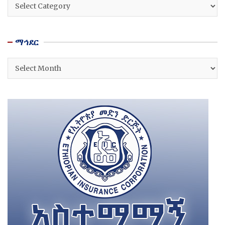
ዘርፎች
ማኅደር
ማኅደር