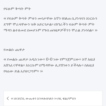
የፍፁም ቅጣት ምት
‹‹ የፍፁም ቅጣት ምቱን መሳታቸው እኛን የበለጠ ሲያነሳሳን እነርሱን
ደግሞ ሞራላቸውን ዝቅ አድርጎታል፡፡ በሃገራችን ፍፁም ቅጣት ምት
ማዳን ልተለመደ በመሆኑም የግብ ጠባቂዎቻችንን ሞራል ያነሳሳል፡፡ ››
የመልሱ ጨዋታ
‹‹ የመልሱ ጨዋታ አዲስ ነው፡፡ 0-0 ነው የምንጀምረው፡፡ እኛ እዚህ
አሸንፈናቸዋል፡፡ እነርሱም በሜዳቸው ሊያሸንፉን ይችላሉ፡፡ ስለዚህ
የዛሬው ድል አያዘናጋንም፡፡ ››
Post
‹‹ በናይሮቢ ውጤቱን እንቀለብሳለን ›› ቦቢ ዊልያምሰን
navigation