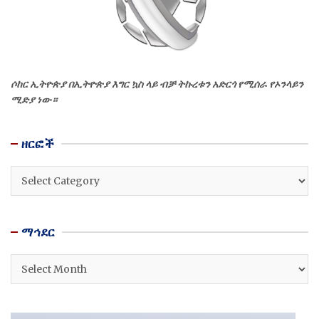
ሶከር ኢትዮጵያ በኢትዮጵያ እግር ኳስ ላይ ብቻ ትኩረቱን አድርጎ የሚሰራ የኦንላይን
ሚድያ ነው።
ዘርፎች
ዘርፎች
ማኅደር
ማኅደር