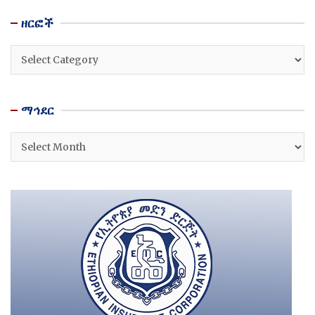
ዘርፎች
ዘርፎች
ማኅደር
ማኅደር