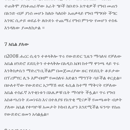
ተጠቅሞ ያስቆጠራቸው አራት ግቦች ከቡድኑ አጥቂዎች የግብ መጠን
በአንድ ብቻ ያነሰ መሆኑ ክለቡ ካለበት አጠቃላይ የግብ ማግባት ችግር
አንፃር ሲታይ ወደፊት ለቡድኑ ተጨማሪ የግብ ምንጭ የመሆን ተስፋ
እንዳለው ያመለክታል ።
7 አቤል ያለው
በ2008 ሐረር ሲቲን ተቀላቅሎ ጥሩ የውድድር ጊዜን ማሳለፍ የቻለው
አቤል ዘንድሮ ደደቢትን ተቀላቅሎ በአዲስ አበባ ከተማ ዋንጫ ላይ ጥሩ
እንቅስቃሴን ማድረግ ቢችልም በመጀመሪያው ዙር የደደቢት ቆይታው
በፕሪምየር ሊጉ እምብዛም የመሰለፍ እድልን ማግኘት ሳይችል ቀርቷል፡፡
በሁለተኛው የውድድር አጋማሽ ወደ ፋሲል ከተማ ማቅናት የቻለው
አቤል ተስፈኛ አጥቂነቱን በአጼዎቹ ቤት ማሳየት ችሏል፡፡ ጥሩ የግብ
አስቆጣሪነት ደመነፍስ እና በተለያዩ የአጥቂ ሚናዎች የመጫወት ብቃት
ያለው አቤል የቀጣዮቹ አመታት ኮከብ ሊሆን እንደሚችል ፍንጭ የሰጠ
የውድድር ዘመን አሳልፏል፡፡