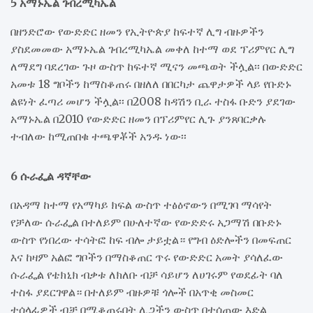
5 አማኑኤል ገብረሚካኤል
በዘንድሮው የውድድር ዘመን የኢትዮጵያ ከፍተኛ ሊግ ብዙዎችን
ያስደመመው አማኑኤል ገብረሚካኤል መቀለ ከተማ ወደ ፕሪምየር ሊግ
ለማደግ ባደረገው ጉዞ ውስጥ ከፍተኛ ሚናን መጫወት ችሏል፡፡ በውድድር
አመቱ 18 ግቦችን ከማስቆጠሩ በዘለለ በበርካታ ጨዋታዎች ላይ የቡድኑ
ልዩነት ፈጣሪ መሆን ችሏል፡፡ በ2008 ከዳሽን ቢራ ተስፋ ቡድን ያደገው
አማኑኤል በ2010 የውድድር ዘመን በፕሪምየር ሊጉ ያንጸባርቃሉ
ተብለው ከሚጠበቁ ተጫዋቾች አንዱ ነው፡፡
6 ሱራፌል ዳኛቸው
በአዳማ ከተማ የአማካይ ክፍል ውስጥ ተፅዕኖውን በሚገባ ማሳየት
የቻለው ሱራፌል በተለይም በሁለተኛው የውድድሩ አጋማሽ በቡድኑ
ውስጥ የነበረው ተሳትፎ ከፍ ብሎ ታይቷል። የግብ ዕድሎችን በመፍጠር
እና ከዛም አልፎ ግቦችን በማስቆጠር ጥሩ የውድድር አመት ያሳለፈው
ሱራፌል የቴክኒክ ብቃቱ ለክለቡ ብቻ ሳይሆን ለሀገሩም የወደፊት ባለ
ተስፋ ያደርገዋል። በተለይም ብዙዎቹ ጎሎች በአጥቂ መስመር
ተሰላፊዎች ብቻ በሚቆጠሩበት ሊጋችን ውስጥ በተሰጠው እድል