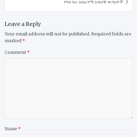
የካፍ ስራ አስፈፃሚ አዲሶቹ ውሳኔዎች
Leave a Reply
Your email address will not be published.
Required fields are
marked
*
Comment
*
Name
*