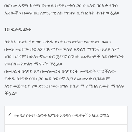
በሆነው አዳማ ከተማ በተለይ ከዳዋ ሁቴሳ ጋር ሲሰለፍ በርካታ የግብ
እድሎችን በመፍጠር አዎንታዊ አስተዋጽኦ ሲያበረክት ተስተውሏል፡፡
10 ፍቃዱ ደነቀ
ከተስፋ ቡድኑ ያደገው ፍቃዱ ደነቀ በዘንድሮው የውድድር ዘመን
በመጀመሪያው ዙር እምብዛም የመሠለፍ እድልን ማግኘት አልቻለም
ነበር፡፡ ሆኖም ከሁለተኛው ዙር ጀምሮ በርካታ ጨዋታዎች ላይ በቋሚነት
የመሰለፍ እድልን ማግኘት ችሏል፡፡
በመሀል ተከላካይ እና በመስመር ተከላካይነት መጫወት የሚችለው
ፍቃዱ ከንግድ ባንክ ጋር ወደ ከፍተኛ ሊግ ለመውረድ ቢገደድም
እንደመጀመርያ የውድድር ዘመኑ በግሉ ስኬታማ የሚባል አመት ማሳለፍ
ችሏል፡፡
Post
ወልዲያ በቀናት ልዩነት አምስት አዳዲስ ተጫዋቾችን አስፈርሟል
navigation