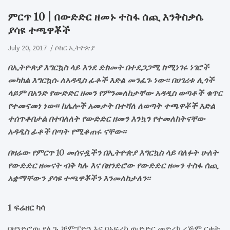
ምርጥ 10 | በውድድር ዘመኑ ተስፋ ሰጪ እንቅስቃሴ
ያሳዩ ተጫዋቾች
July 20, 2017
ሶከር ኢትዮጵያ
በኢትዮጵያ እግርኳስ ላይ እንደ ድክመት በተደጋጋሚ ከሚነገሩ ነገሮች
መካከል እግርኳሱ ለአዳዲስ ፊቶች እድል መንፈጉ ነው፡፡ በሀገሪቱ ሊጎች
ላይም በአንድ የውድድር ዘመን የምንመለከታቸው አዳዲስ ወጣቶች ቁጥር
የተመናመነ ነው፡፡ ከሌሎች አመታት በተሻለ ለወጣት ተጫዋቾች እድል
ተሰጥቶበታል በተባለለት የውድድር ዘመን እንኳን የተመለከትናቸው
አዳዲስ ፊቶች በጣት የሚቆጠሩ ናቸው፡፡
በዛሬው የምርጥ 10 መሰናዷችን በኢትዮጵያ እግርኳስ ላይ ባለፉት ሁለት
የውድድር ዘመናት ብቅ ካሉ እና በዘንድሮው የውድድር ዘመን ተስፋ ሰጪ
አቋማቸውን ያሳዩ ተጫዋቾችን እንመለከታለን፡፡
1 ፍሬዘር ካሳ
በዘንድሮው የሊጉ ቻምፒዮን እና በአፍሪካ ውድድር መድረክ ረጅም ርቀት