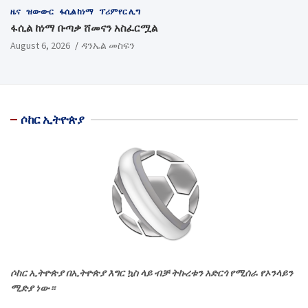
ዜና
ዝውውር
ፋሲል ከነማ
ፕሪምየር ሊግ
ፋሲል ከነማ ቡጣቃ ሸመናን አስፈርሟል
August 6, 2026
ዳንኤል መስፍን
ሶከር ኢትዮጵያ
ሶከር ኢትዮጵያ በኢትዮጵያ እግር ኳስ ላይ ብቻ ትኩረቱን አድርጎ የሚሰራ የኦንላይን
ሚድያ ነው።