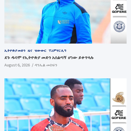
ኢትዮጵያ መድን
ዜና
ዝውውር
ፕሪምየር ሊግ
ደጉ ዱባሞ የኢትዮጵያ መድን አሰልጣኝ ሆነው ይቀጥላሉ
August 6, 2026
ዳንኤል መስፍን