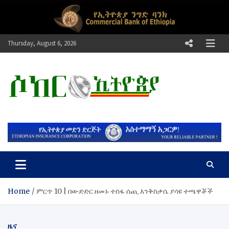
Skip
to
content
Thursday, August 6, 2026
ሶከር ኢትዮጵያ
የኢትዮጵያ እግርኳስ ድምፅ !
Home
ምርጥ 10 | በውድድር ዘመኑ ተስፋ ሰጪ እንቅስቃሴ ያሳዩ ተጫዋቾች
ዜና