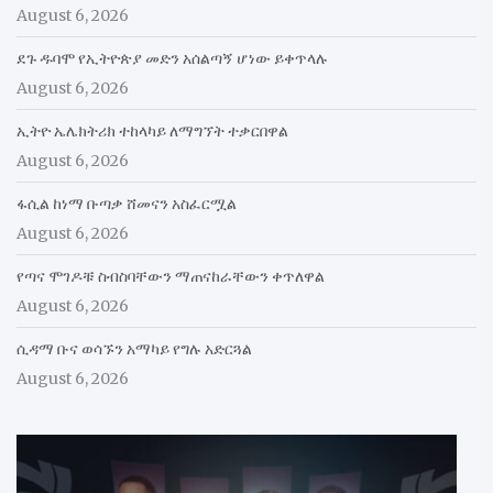
August 6, 2026
ደጉ ዱባሞ የኢትዮጵያ መድን አሰልጣኝ ሆነው ይቀጥላሉ
August 6, 2026
ኢትዮ ኤሌክትሪክ ተከላካይ ለማግኘት ተቃርበዋል
August 6, 2026
ፋሲል ከነማ ቡጣቃ ሸመናን አስፈርሟል
August 6, 2026
የጣና ሞገዶቹ ስብስባቸውን ማጠናከራቸውን ቀጥለዋል
August 6, 2026
ሲዳማ ቡና ወሳኙን አማካይ የግሉ አድርጓል
August 6, 2026