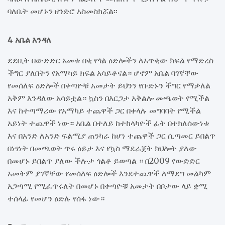
ባለቤት መሆኑን ዘንድሮ አስመስክሯል፡፡
4 አቤል እንዳለ
ደደቢት በውድድር አመቱ በቂ የጎል ዕድሎችን ለአጥቂው ክፍል የማድረስ
ችግር ያለበትን የአማካይ ክፍል አሳይቶናል። ሆኖም አቤል ባገኛቸው
የመሰለፍ ዕድሎች በቀጣዮቹ አመታት ይህንን የቡድኑን ችግር የማቃለል
አቅም እንዳለው አሳይቷል። ኳስን በእርጋታ አቅልሎ መጫወት የሚችል
እና ከተጣማሪው የአማካይ ተጨዋች ጋር በቀላሉ መግባባት የሚችል
አይነት ተጨዋች ነው። አቤል በተለይ ከተከላካዮች ፊት በተክለሰውነቱ
እና በአንድ ለአንድ ፍልሚያ ጠንካራ ከሆነ ተጨዋች ጋር ሲጣመር ይበልጥ
በነፃነት በመጫወት ጥሩ ዕይታ እና የኳስ ማደራጀት ክህሎት ያለው
በመሆኑ ይበልጥ ያለው ችሎታ ጎልቶ ይወጣል ። በ2009 የውድድር
አመትም ያገኛቸው የመሰለፍ ዕድሎች እንደተጨዋች ለማደግ መልካም
አጋጣሚ የሚፈጥሩለት በመሆኑ በቀጣዮቹ አመታት በቦታው ላይ ቋሚ
ተሰላፊ የመሆን ዕድሉ የሰፋ ነው።