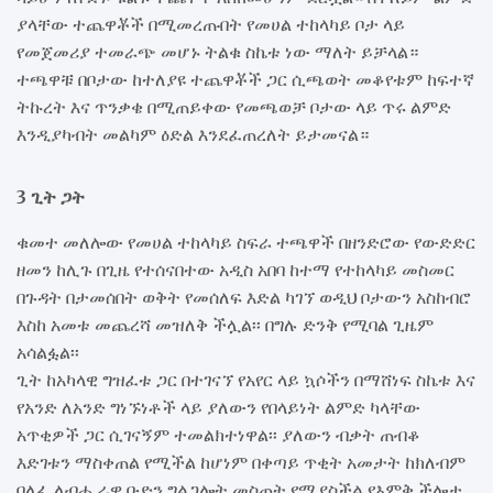
ያላቸው ተጨዋቾች በሚመረጡበት የመሀል ተከላካይ ቦታ ላይ
የመጀመሪያ ተመራጭ መሆኑ ትልቁ ስኬቱ ነው ማለት ይቻላል።
ተጫዋቹ በቦታው ከተለያዩ ተጨዋቾች ጋር ሲጫወት መቆየቱም ከፍተኛ
ትኩረት እና ጥንቃቄ በሚጠይቀው የመጫወቻ ቦታው ላይ ጥሩ ልምድ
እንዲያካብት መልካም ዕድል እንደፈጠረለት ይታመናል።
3 ጊት ጋት
ቁመተ መለሎው የመሀል ተከላካይ ስፍራ ተጫዋች በዘንድሮው የውድድር
ዘመን ከሊጉ በጊዜ የተሰናበተው አዲስ አበባ ከተማ የተከላካይ መስመር
በጉዳት በታመሰበት ወቅት የመሰለፍ እድል ካገኘ ወዲህ ቦታውን አስከብሮ
እስከ አመቱ መጨረሻ መዝለቅ ችሏል፡፡ በግሉ ድንቅ የሚባል ጊዜም
አሳልፏል፡፡
ጊት ከአካላዊ ግዝፈቱ ጋር በተገናኘ የአየር ላይ ኳሶችን በማሸነፍ ስኬቱ እና
የአንድ ለአንድ ግነኙነቶች ላይ ያለውን የበላይነት ልምድ ካላቸው
አጥቂዎች ጋር ሲገናኝም ተመልክተነዋል፡፡ ያለውን ብቃት ጠብቆ
እድገቱን ማስቀጠል የሚችል ከሆነም በቀጣይ ጥቂት አመታት ከክለብም
ባለፈ ለብሔራዊ ቡድን ግልጋሎት መስጠት የሚያስችል የእምቅ ችሎታ