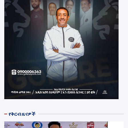
የቅርብ ዜናዎች