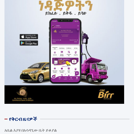
የቅርብ ዜናዎች
አቤል እያዩ በአሳዳጊው ቤት ይቆያል