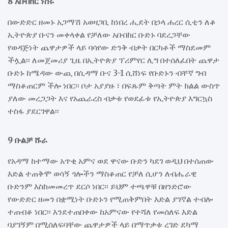
8 አቡበከር ነስሩ
በውድድር ዘመኑ አጋማሽ አወዛጋቢ ከነበረ ሒደት በኃላ ሐረር ሲቲን ለቆ
ኢትዮጵያ ቡናን መቀላቀል የቻለው አቡበከር ቡድኑ ባደረጋቸው
የወዳጅነት ጨዋታዎች ላይ ባሳየው ድንቅ ብቃት በርካቶች ማስደመም
ችሏል፡፡ ለመጀመሪያ ጊዜ በኢትዮጵያ ፕሪምየር ሊግ በተሰለፈበት ጨዋታ
ቡድኑ ከሜዳው ውጪ በሲዳማ ቡና 3-1 ሲሸነፍ የቡድኑን ብቸኛ ግብ
ማስቆጠርም ችሎ ነበር፡፡ ቦታ አያያዙ ፣ በፍጹም ቅጣት ምት ክልል ውስጥ
ያለው መረጋጋት እና የአጨራረስ ብቃቱ የወደፊቱ የኢትዮጵያ እግርኳስ
ተስፋ ያደርገዋል፡፡
9 ቡልቻ ሹራ
የአዳማ ከተማው አጥቂ አምና ወደ ዋናው ቡድን ካደገ ወዲህ በተሰጠው
እድል ተጠቅሞ ወሳኝ ጎሎችን ማስቆጠር የቻለ ሲሆን ለብሔራዊ
ቡድንም እስከመመረጥ ደርሶ ነበር፡፡ ይህም ተጫዋቹ በዘንድሮው
የውድድር ዘመን በቋሚነት ቡድኑን የሚጠቅምበት እድል ያገኛል ተብሎ
ተጠብቆ ነበር፡፡ እንደተጠበቀው ከአምናው የተሻለ የመሰለፍ እድል
ባያገኝም በሚሰለፍባቸው ጨዋታዎች ላይ በማጥቃቱ ረገድ ደካማ