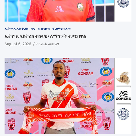
ኢትዮ ኤሌክትሪክ
ዜና
ዝውውር
ፕሪምየር ሊግ
ኢትዮ ኤሌክትሪክ ተከላካይ ለማግኘት ተቃርበዋል
August 6, 2026
ዳንኤል መስፍን