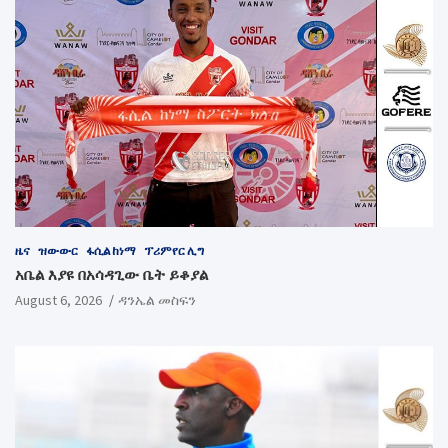
ዜና
ዝውውር
ፋሲል ከነማ
ፕሪምየር ሊግ
አቤል እያዩ በአሳዳጊው ቤት ይቆያል
August 6, 2026
ዳንኤል መስፍን