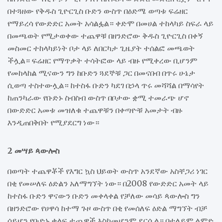
በተጓዘው የቅዱስ ጊዮርጊስ ቡድን ውስጥ በዕድሜ ወጣቱ ፍሬዘር
የማይረሳ የውድድር አመት አሳልፏል። ቀድሞ በመሀል ተከላካይ ስፍራ ላይ
በመጫወት የሚታወቀው ተጨዋቹ በዘንድሮው ቅዱስ ጊዮርጊስ በቀኝ
መስመር ተከላካይነት ቦታ ላይ ለበርካታ ጊዜያት ተሰልፎ መጫወት
ችሏል። ፍሬዘር የማጥቃት ተሳትፎው ላይ ብዙ የሚቀረው ቢሆንም
የመከላከል ሚናውን ግን ከቡድን ጓደኞቹ ጋር በመናበብ በጥሩ ሁኔታ
ሲወጣ ተስተውሏል። ከተስፋ ቡድን ካደገ በኃላ ጥሩ መሻሻል በማሳየት
ከጠንካራው የቡድኑ ስብስብ ውስጥ በቦታው ቋሚ ተመራጭ ሆኖ
በውድድር አመቱ መዝለቁ ተጨዋቹን በቀጣዮቹ አመታት ብዙ
እንዲጠበቅበት የሚያደርግ ነው።
2 መሣይ ጳውሎስ
በወጣት ተጨዋቾች የእግር ኳስ ህይወት ውስጥ አንደኛው አስቸጋሪ ነገር
በቂ የመሠለፍ ዕድልን አለማግኘት ነው። በ2008 የውድድር አመት ላይ
ከተስፋ ቡድን ዋናውን ቡድን መቀላቀል የቻለው መሳይ ጳውሎስ ግን
በዘንድሮው የሀዋሳ ከተማ ጉዞ ውስጥ በቂ የመሰለፍ ዕድል ማግኘት ብቻ
ሳይሆን የቡድኑ ቁልፍ ተጨዋች እስከመሆንም ደርሷል። በተለይም ልምድ