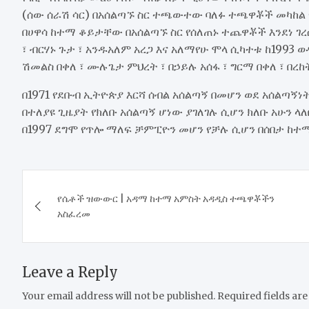
(ሰው ሰራሽ ሳር) በአሰልጣኙ ስር ተጫውተው ባለፉ ተጫዋቾች መካከል 
በሀዋሳ ከተማ ቆይታቸው በአሰልጣኙ ስር የሰለጠኑ ተጨዋቾች እንደነ ገረሱ 
፣ ብርሃኑ ጉታ ፣ አንዱአለም አረጋ እና አለማየሁ ሞላ ሲካተቱ ከ1993 ወ
ሽመልስ በቀለ ፣ ሙሉጌታ ምህረት ፣ በኃይሉ አሰፋ ፣ ግርማ በቀለ ፣ በ
በ1971 የደቡብ ኢትዮጵያ እርሻ ሰብል አሰልጣኝ በመሆን ወደ አሰልጣኝ
በተለያዩ ጊዜያት የክለቡ አሰልጣኝ ሆነው ያገለገሉ ሲሆን ክለቡ አሁን ላለበ
በ1997 ደግሞ የጥሎ ማለፍ ቻምፒዮን መሆን የቻሉ ሲሆን በሰበታ ከተማ 
Post
የሴቶች ዝውውር | አዳማ ከተማ አምስት አዳዲስ ተጫዋቾችን
navigation
አስፈረመ
Leave a Reply
Your email address will not be published.
Required fields ar