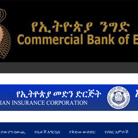
ጵያውያን በውጪ
የሴቶች እግርኳስ
የቅድመ ውድድር
የሶከር አምዶች