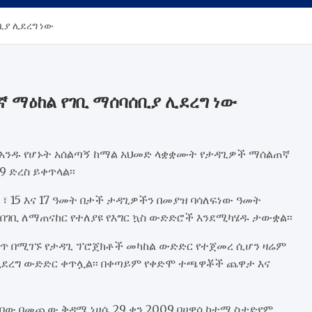
ቢያ ሊደረግ ነው
 ማዕከል የገቢ ማሰባሰቢያ ሊደረግ ነው
አንዱ የሆኑት አሰልጣኝ ከማል አህመድ ላቋቋሙት የታዳጊዎች ማሰልጠኛ
 ድረስ ይቀጥላል፡፡
፣ 15 እና 17 ዓመት በታች ታዳጊዎችን በመያዝ ባሳለፍነው ዓመት
በገቢ ለማጠናከር የተለያዩ የእግር ኳስ ውድድሮች እንደሚካሄዱ ታውቋል፡፡
ስጥ በሚገኙ የታዳጊ ፕሮጀክቶች መካከል ውድድር የተጀመረ ሲሆን ዛሬም
በሚደረግ ውድድር ቀጥሏል፡፡ በቀጣይም የቀድሞ ተጫዋቾች ጨዋታ እና
በው በመጪው ቅዳሜ ነሀሴ 29 ቀን 2009 በሀዋሳ ከተማ ስታድየም