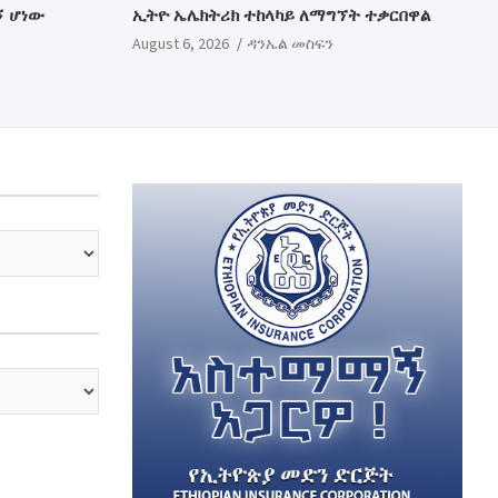
ኝ ሆነው
ኢትዮ ኤሌክትሪክ ተከላካይ ለማግኘት ተቃርበዋል
August 6, 2026
ዳንኤል መስፍን