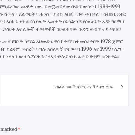
የሚደረገው ጨዋታ ነው፡፡ በመጀመርያው ቡድን ውሰጥ ከ1989-1993
ሸመና ፣ አፈወርቅ ዮሐንስ ፣ ያሬድ አበጀ ፣ ዘውዱ በቀለ ፣ ሰብስቤ ደፋር
ዲህ እስከ አሁን ድረስ ባሉት አመታት በአሰልጣኙ የሰለጠኑት አዳነ ግርማ ፣
ረከት ይስሀቅ እና ሌሎች ተጫዋቾች በሁለተኛው ቡድን ውስጥ ተካተዋል፡፡
ነት ሙያ የገቡት ከማል አህመድ ሀዋሳ ከተማ ከተመሰረተበት 1978 ጀምሮ
ት ደረጃም መሰረት የጣሉ አሰልጣኝ ናቸው፡፡ በ1996 እና 1999 የሊግ ፣
፣ ኒያላ ፣ ውሀ ስፖርት እና የኢትዮጵያ ብሔራዊ ቡድንም ሰርተዋል፡፡
የክልል ክለቦች ሻምፒዮና 5ኛ ቀን ውሎ
e marked
*