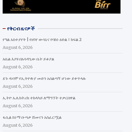
የቅርብ ዜናዎች
የግል አስተያየት | የዘገየ ውሳኔና የባከነ ዕድል ፤ ክፍል 2
August 6, 2026
አቤል እያዩ በአሳዳጊው ቤት ይቆያል
August 6, 2026
ደጉ ዱባሞ የኢትዮጵያ መድን አሰልጣኝ ሆነው ይቀጥላሉ
August 6, 2026
ኢትዮ ኤሌክትሪክ ተከላካይ ለማግኘት ተቃርበዋል
August 6, 2026
ፋሲል ከነማ ቡጣቃ ሸመናን አስፈርሟል
August 6, 2026