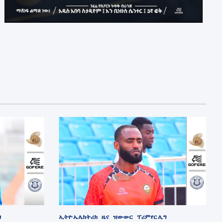
ግ
ኢትዮ ኤሌክትሪክ
ዜና
ዝውውር
ፕሪምየር ሊግ