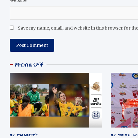
Website
Save my name, email, and website in this browser for th
የቅርብ ዜናዎች
ዜና
የግል አስተያየት
ዜና
ዝውውር
ፋሲ