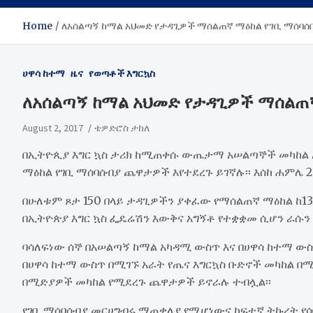
Home
ለአሰልጣኝ ከማል አህመድ የታዳጊዎች ማሰልጠኛ ማዕከል የገቢ ማሰባሰ
ሀዋሳ ከተማ
ዜና
የወጣቶች እግርኳስ
ለአሰልጣኝ ከማል አህመድ የታዳጊዎች ማሰልጠኛ
August 2, 2017
ቴዎድሮስ ታከለ
በኢትዮጲያ እግር ኳስ ታሪክ ከሚጠቀሱ ውጤታማ አሠልጣኞች መካከል 
ማዕከል የገቢ ማሰባሰብያ ጨዋታዎች እየተደረጉ ይገኛሉ፡፡ እሰከ ሐምሌ 29
በሁለቱም ጾታ 150 በላይ ታዳጊዎችን ያቀፈው የማሰልጠኛ ማዕከል ከ13 
በኢትዮጵያ እግር ኳስ ፌዴሬሽን እውቅና አግኝቶ የተቋቋመ ሲሆን ራሱን 
ባሳለፍነው ሰኞ በአሠልጣኝ ከማል አካዳሚ ውስጥ እና በሀዋሳ ከተማ ው
በሀዋሳ ከተማ ውስጥ በሚገኙ አራት የጤና እግርኳስ ቡድኖች መካከል 
በሚድያዎች መካከል የሚደረጉ ጨዋታዎች ይኖራሉ ተብሏል፡፡
የገቢ ማሰባሰብያ መርሀግብሩ ማጠቃለያ የሚሆነውና ከፍተኛ ትኩረት የሳ