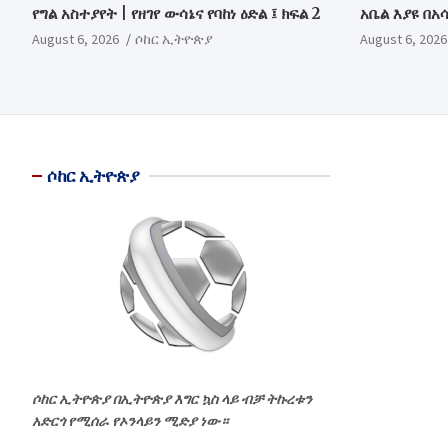
የግል አስተያየት | የዘገየ ውሳኔና የባከነ ዕድል ፤ ክፍል 2
አቤል እያዩ በአ
August 6, 2026
ሶከር ኢትዮጵያ
August 6, 2026
ሶከር ኢትዮጵያ
ሶከር ኢትዮጵያ በኢትዮጵያ እግር ኳስ ላይ ብቻ ትኩረቱን
አድርጎ የሚሰራ የኦንላይን ሚድያ ነው።