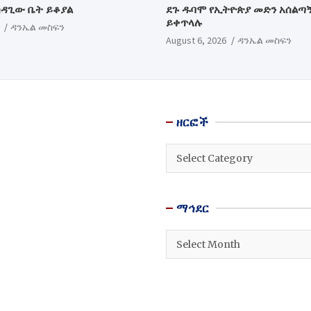
ሳዳጊው ቤት ይቆያል
ደጉ ዱባሞ የኢትዮጵያ መድን አሰልጣ
ይቀጥላሉ
ዳንኤል መስፍን
August 6, 2026
ዳንኤል መስፍን
ዘርፎች
ዘርፎች
ማኅደር
ማኅደር