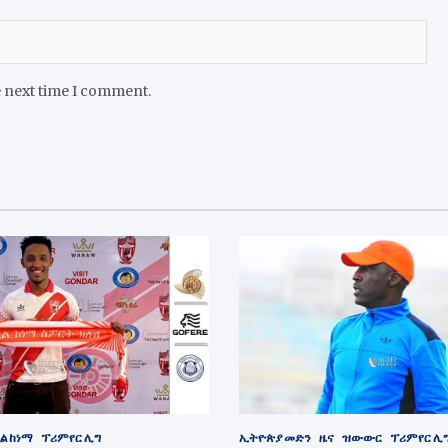
e next time I comment.
ል ከነማ
ፕሪምየር ሊግ
ኢትዮጵያ መድን
ዜና
ዝውውር
ፕሪምየር ሊ