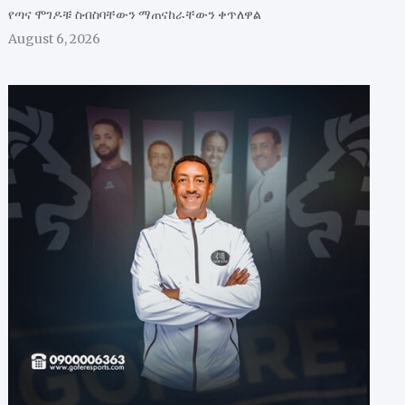
የጣና ሞገዶቹ ስብስባቸውን ማጠናከራቸውን ቀጥለዋል
August 6, 2026