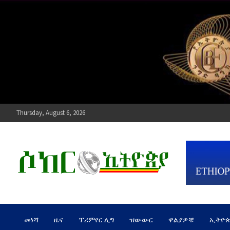
Skip
to
content
Thursday, August 6, 2026
ሶከር ኢትዮጵያ
የኢትዮጵያ እግርኳስ ድምፅ !
መነሻ
ዜና
ፕሪምየር ሊግ
ዝውውር
ዋልያዎቹ
ኢትዮ