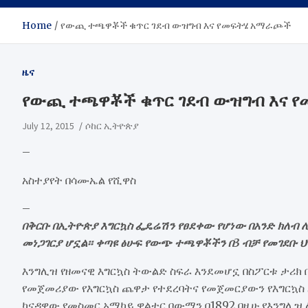
Home
የውጪ ተጫዋቾች ቁጥር ገደብ ውዝግብ እና የመፍትሄ አማራጮች
ዜና
የውጪ ተጫዋቾች ቁጥር ገደብ ውዝግብ እና 
July 12, 2015
ሶከር ኢትዮጵያ
–
አስተያየት በሳሙኤል የሺዋስ
–
በቅርቡ በኢትዮጵያ እግርኳስ ፌዴሬሽን የፀደቀው የሆነው በአንድ ክለብ
መነጋገርያ ሆኗል፡፡ ቀጣዩ ፅሁፍ የውጭ ተጫዋቾችን በ3 ብቻ የመገደቡ ህ
እንግሊዝ የዘመናዊ እግርኳስ ትውልድ ስፍራ እንደመሆኗ በስፖርቱ ታሪክ 
የመጀመሪያው የእግርኳስ ጨዋታ የተደረባትና የመጀመርያውን የእግርኳስ 
ካናዳዊው የመስመር አማካይ ዋልተር ቦውማን በ1892 በዚሁ የእንግሊ