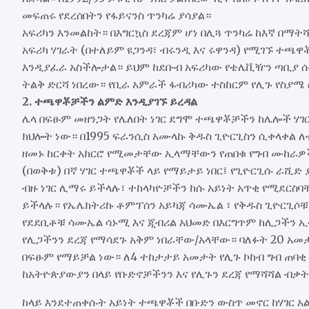
መፍጠሩ የደረሰበትን የፋይናንስ ጥንካሬ ያሳያል።
አፍሪካን እንመልከት። በእግርኳስ ደረጃም ሆነ በሊጓ ጥንካሬ ከእኛ በ
አፍሪካ ሃገራት (በተለይም ዩጋንዳ፣ ብሩንዲ እና ሩዋንዳ) የሚገኙ ተጫ
እንዲያፈራ አስችሎታል። ይህም ከደቡብ አፍሪካው የቴሌቪዥን ጣቢያ ሱፐ
ትልቅ ድርሻ ነበረው። የቢራ አምራች ፋብሪካው ተስከርም የሊጉ የስያሜ 
2. ተጫዋቾቻችን ልምድ እንዲያገኙ ይረዳል
ሌላ በፍፁም መዘንጋት የሌለበት ነገር ደግሞ ተጫዋቾቻችን ከሌሎች 
ክህሎት ነው። በ1995 ፍራንሲስ አሙላኩ ቅዱስ ጊዮርጊስን ሲቀላቀል
ዘመኑ ከርቀት አክርሮ የሚመታቸው ኢላማቸውን የጠበቁ የግብ ሙከራዎች፣ 
(በወቅቱ) በኛ ሃገር ተጫዋቾች ላይ የማይታይ ነበር፤ የጊዮርጊሱ ራሺድ 
ብዙ ነገር ሊማሩ ይችላሉ፣ ተከላካዮቻችን ከሱ አይነት አጥቂ የሚደር
ይችላሉ። የኤሌክትሪኩ ቶምፕሰን አይካጃ ሳሙኤል ፣ የቅዱስ ጊዮርጊሶቹ አ
የደደቢቶቹ ሳሙኤል ሳኑሚ እና ጂብሪል አህመድ በእርግጥም ከሊጋችን
የሊጋችንን ደረጃ የማሳደጉ አቅም ነበራቸው/አላቸው። ባለፉት 20 አመታ
በፍፁም የማይቻል ነው። ለ4 ተከታታይ አመታት የሊጉ ኮከብ ግብ ጠባቂ
ከአትዮጵያውያን በላይ የቡድኖቻችንን እና የሊጉን ደረጃ የማሻሻል ብቃ
ከላይ እንደተጠቀሱት አይነት ተጫዋቾች በቡድን ውስጥ መኖር ከሃገር አ