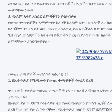
እንዳለመታደል ሆኖ የጠቀስናቸው ተጫዋቾች በሊጋችን ከተጫወቱ አጠቃ
መሆናቸው ነው።
3. የአለም አቀፍ አሰራር ልምዳችንን ያጎለብታል
የውጭ ተጫዋቾችን ለማምጣት ክለቦች ከአለም አቀፍ ወኪሎች እና ክለ
ክለቦችም በጊዜ ሂደት ወደ ዘመናዊ አሰራር ሊያመሩ ይችላሉ። ይህም ክ
ጊዜ በኋላ የክለቦቻችን እና ተጫዋቾቻችን ደረጃ ቢያድግ ከውጭ ክለቦች
ልምዳቸውን ያሳድግላቸዋል።
የውጪ ተጫዋቾች መበራከት አሉታዊ ጎን
1. በኢትዮጵያ የሚጫወቱ የውጪ ተጫዋቾች የወረደ ደረጃ
ጥሩ ብቃት ያላቸው የውጪ ተጫዋቾች የሉጉን ደረጃ ለማሳደግ አቅሙ እ
ያወርዱታል።
በአፍሪካ ያለው ደካማ የሳተላይት ቴክኖሎጂ የአፍሪካን የውስጥ ሊጎች 
ደረጃቸው ከፍ ያሉ ሊጎች ናቸው። የኢትዮጵያ ክለቦች ደግሞ በቻምፒዮ