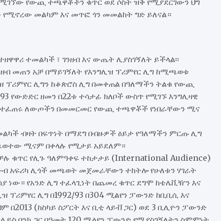
 የሚገኘው የውጪ ተጫዋቾችን ቁጥር ወደ ሶስት ዝቅ የሚያደርገውን ህግ
 የሚኖረው መልካም እና መጥፎ ጎን መመልከት ግድ ይለናል።
ዘዋዋሪ ተመልካች ፣ ገንዘብ እና ውጤት ሊያስገኝለት ይችላል፡፡
ንዘብ መጠን አቻ በማይገኝለት የእንግሊዝ ፕሪምየር ሊግ ከሚጫወቱ
ዝ ፕሪምየር ሊግን ከቆጵሮስ ሊግ በመቀጠል በዓለማችን ትልቁ የውጪ
/93 የውድድር ዘመን በ22ቱ ተሳታፊ ክለቦች ውስጥ የሚገኙ እንግሊዛዊ
ስጥ የተፈጠሩ ለውጦችን በመመርመር የውጪ ተጫዋቾች የነበራቸውን ሚና
ተመልካች ብዛት በፍጥነት በማደግ በብዙዎች ዕይታ የዓለማችን ምርጡ ሊግ
ተጫወተው ሚናም በቀላሉ የሚታይ አይደለም።
ሉ ቁጥር የሊጉ ዓለምዓቀፍ ተከታታይ (International Audience)
ደቡብ አፍሪካ ሊጎች መጫወት መጀመራቸውን ተከትሎ የሁለቱን ሃገራት
ያ ነው። የአንድ ሊግ ተፈላጊነት በጨመረ ቁጥር ደግሞ ከቴሌቪዥን እና
ዝ ፕሪምየር ሊግ በ1992/93 በ304 ሚልየን ፓውንድ ከቢቢሲ እና
 በ2013 (ከስካይ ስፖርት እና ቢቲ ላይቭ ጋር) ወደ 3 ቢሊዮን ፓውንድ
ርክሌይስ ባንክ ጋር በዓመት 120 ሚልየን ፓውንድ የሚያስገኝለትን ስምምነት