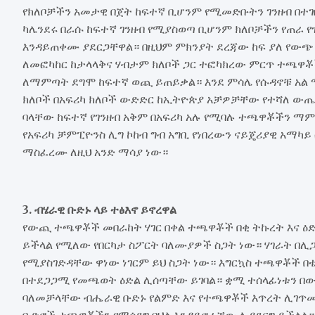
የክለቦቻችን አመታዊ በጀት ከፍተኛ ቢሆንም የሚመድቡትን ገንዘብ በተ
ካሌንደሩ በራሱ ከፍተኛ ገንዘብ የሚያስወጣ ቢሆንም ክለቦቻችን የጠራ
እንዳይጠቀሙ ያደርጋቸዋል። በዚህም ምክንያት ደረጃው ከፍ ያለ የውጭ
ለመፎካከር ከታላላቅና ሃብታም ክለቦች ጋር ተፎካክረው ምርጥ ተጫዋ
ለማምጣት ደግሞ ከፍተኛ ወጪ ይጠይቃል። እንደ ምሳሌ የሱዳኖቹ አል ሜ
ክለቦች በአፍሪካ ክለቦች ውድድር ከኢትዮጵያ አቻዎቻቸው የተሻለ ው
ባላቸው ከፍተኛ የገንዘብ አቅም በአፍሪካ አሉ የሚባሉ ተጫዋቾችን ማም
የአፍሪካ ቻምፒዮንስ ሊግ ኮከብ ግብ አግቢ የነበረውን ናይጄሪያዊ አማካይ
ማስፈረሙ ለዚህ አንድ ማሳያ ነው።
3. ብሄራዊ ቡድኑ ላይ ተፅእኖ ይኖረዋል
የውጪ ተጫዋቾች መበራከት ሃገር በቀል ተጫዋቾች በቂ ትኩረት እና ዕድ
ይችላል የሚለው የበርካታ ስፖርት ባለሙያዎች ስጋት ነው። ሃገራት 
የሚያስገድዳቸው ዋነው ነገርም ይህ ስጋት ነው። እግርኳስ ተጫዋቾች በቴ
በተደጋጋሚ የመጫወት ዕድል ሊሰጣቸው ይገባል። ቋሚ ተሰላፊነቱን በው
ባለመቻላቸው ብሔራዊ ቡድኑ የልምድ እና የተጫዋቾች እጥረት ሊገጥመ
ቡድኖች ተጫዋቾችን የማሳደግ ባህል እንዳይኖራቸው ሊያደርግ ይችላል።