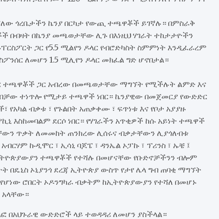
ማትሻለው ጎረቤታችን ኬንያ በርካታ የውጪ ተጫዋቾች ይገኛሉ። በምስራቅ
ዋቾች በብዛት በኬንያ መጫወታቸው ሊጉ በእነዚህ ሃገራት ተከታታዮችን
ርስፖርት ጋር የ5.5 ሚልየን ዶላር የብሮድካስት ስምምነት እንዲፈራረም
ስፖንሰር ለመሆን 1.5 ሚሊየን ዶላር መክፈል ግድ ሆኖበታል።
ሃገር ተጫዋቾች ጋር አብረው በመጫወታቸው ማግኘት የሚችሉት ልምድ እና
 ለብቻው ተነጥሎ የሚታይ ተጫዋች ነበር። ኬንያዊው በመጀመርያ የውድድር
የአካል ብቃቱ ፣ የጉልበት አጠቃቀሙ ፣ ፍጥነቱ እና የቦታ አያያዙ
ያኪኒ እስከመባልም ደርሶ ነበር። የሃገራችን አጥቂዎች ከሱ አይነት ተጫዋች
ስባቸውን ጥቃት ለመመከት ጠንክረው ሊሰሩና ብቃታቸውን ሊያጎለብቱ
ብርሃም ኩዲሞር ፣ ኢሳኒ ባጆፔ ፣ ዳንኤል ኦፓኩ ፣ ፕሪንስ ፣ ኡቼ ፤
 ኢትዮጵያውያን ተጫዋቾች የተሻሉ በመሆናቸው የቡድኖቻችንን ብሎም
ት በዴኒስ ኦኒያንጎ ደረጃ ኢትዮጵያ ውስጥ የታየ ሌላ ግብ ጠባቂ ማግኘት
 የሆነው ሮበርት ኦዶንግካራ ብቃትም ከኢትዮጵያውያን የተሻለ በመሆኑ
ት አላቸው።
ልፎ በአህጉራዊ ውድድሮች ላይ ተወዳዳሪ ለመሆን ያስችላል።