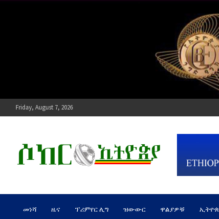
Skip
to
content
Friday, August 7, 2026
ሶከር ኢትዮጵያ
የኢትዮጵያ እግርኳስ ድምፅ !
መነሻ
ዜና
ፕሪምየር ሊግ
ዝውውር
ዋልያዎቹ
ኢትዮ