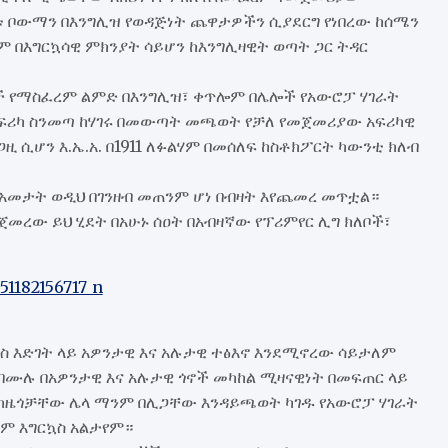
ቱ ቦውማን በእንግሊዝ የወዳጅነት ጨዋታዎችን ሲያደርግ የነበረው ከሰሜን
ም በእግርኳሳዊ ምክንያት ሳይሆን ከእንግሊዛዊት ወጣት ጋር ትዳር
ጎች የማስፈረም ልምድ በእንግሊዝ፣ ቀጥሎም በሌሎች የአውሮፓ ሃገራት
 አፍሪካ ስንመጣ ከሃገሩ በመውጣት መጫወት የቻለ የመጀመሪያው አፍሪካዊ
ጋዚ ሲሆን እ.ኤ.አ. በ1911 ለፉልሃም በመሰለፍ ከስቶክፖርት ካውንቲ ክለብ
 አመታት ወዲህ በገንዘብ መጠንም ሆነ በብዛት እየጨመረ መጥቷል።
ጀመረው ይህ ሂደት በአሁኑ ሰዐት በአብዛኛው የፕሪምየር ሊግ ክለቦች፣
ስ እድገት ላይ አዎንታዊ እና አሉታዊ ተፅእኖ እንደሚኖረው ሳይታለም
ች በሙሉ በአዎንታዊ እና አሉታዊ ጎኖች መካከል ሚዛናዊነት በመፍጠር ላይ
 ከዜጎቻቸው ሌላ ማንም በሊጋቸው እንዳይጫወት ካገዱ የአውሮፓ ሃገራት
ም እግርኳስ አልታየም።