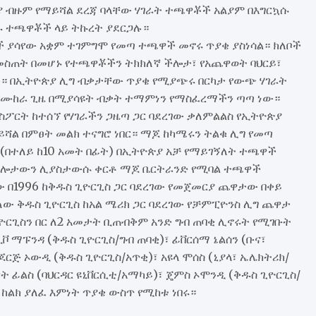
ያ ብዙም የማይሻል ደረጃ ባላቸው ሃገራት ተጫዋቾች አልያም በእግርኳሱ
ዱ ተጫዋቾች ላይ ትኩረት ያደርጋሉ።
 ያሳየው አቋም ተገምግሞ የመጣ ተጫዋች መኖሩ ጥያቄ ያስነሳል። ክለቦች
ስጠት በመሆኑ የተጫዋቾችን ትክክለኛ ችሎታ፣ የአጨዋወት ባህርይ፣
ነው። በኢትዮጵያ ሊግ ብቃታቸው ጥያቄ የሚያጭሩ በርካታ የውጭ ሃገራት
የሙከራ ጊዜ በሚያሳዩት ብቃት ተማምነን የማስፈረማችን ጣጣ ነው።
ፖርት ከተሰኘ የሃገራችን ጋዜጣ ጋር ባደረገው ቃለምልልስ የኢትዮጵያ
ሻል በምፀት መልክ ተናግሮ ነበር። ማጆ ከካሜሩን ትልቁ ሊግ የመጣ
 (በተለይ ከ10 አመት በፊት) በኢትዮጵያ አቻ የማይገኝለት ተጫዋች
ች ችሎታውን ሊያስታውሱ ቀርቶ ማጆ ቤርትራንድ የሚባል ተጫዋች
1996 ከቅዱስ ጊዮርጊስ ጋር ባደረገው የመጀመርያ ጨዋታው በቀይ
ው ቅዱስ ጊዮርጊስ ከአል ሜሪክ ጋር ባደረገው የቻምፒዮንስ ሊግ ጨዋታ
ጊዮርጊስን በር ለ2 አመታት ቢጠብቅም አንድ ግብ ጠባቂ ሊኖሩት የሚገቡት
ቮ ማፑንዳ (ቅዱስ ጊዮርጊስ/ግብ ጠባቂ)፣ ፊቨርሰማ ኔልሰን (ቡና፣
ጆርጅ ኦውዲ (ቅዱስ ጊዮርጊስ/አጥቂ)፣ አዩላ ሞሰስ (ኒያላ፣ ኤሌክትሪክ/
ንዊት ፊልስ (ባህርዳር ዩኒቨርሲቲ/አማካይ)፣ ጄምስ ኦሞንዲ (ቅዱስ ጊዮርጊስ/
ከልክ ያለፈ እምነት ጥያቄ ውስጥ የሚከቱ ነበሩ።