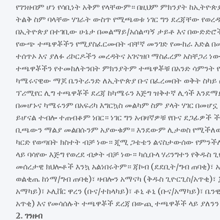
የገንዘብም ሆነ የሳቢነት አቅም የላቸውም። በዚህም ምክንያት ከኢትዮጵ
ትልቅ ስም ባላቸው ሃገራት ውስጥ የሚጫወቱ ነገር ግን ደረጃቸው የወረ
በኢትዮጵያ በተገቢው ሁኔታ በመልማይ/አሰልጣኝ ታይቶ እና በውድድሮች
የውጭ ተጫዋቾችን የሚያስፈርሙበት ብቸኛ መንገድ የሙከራ እድል በመ
ተሰጥኦ እና ያለፉ ሪኮርዶችን መረዳትና አገናዝቦ ማስፈረም አስቸጋሪ 
ተጫዋቾችን የተመከለትንበት ምክንያትም ተጫዋቾቹ በአንድ ሳምንት 
ካሜሩናዊው ማጆ ቤንትራንድ ለኢትዮጵያ ቡና በፈረመበት ወቅት ስካይ ስ
ፕሪሚየር ሊግ ተጫዋቾች ደረጃ ከካሜሩን እጅግ ዝቅተኛ ሊጎች እንደማይ
በመሆኑና ካሜሩንም በአፍሪካ እግርኳስ መልካም ስም ያላት ሃገር በመሆኗ
ይሆናል ተብሎ ተጠብቆም ነበር። ነገር ግን አብዛኛዎቹ የቡና ደጋፊዎ
ቢጫውን ማልያ መልበሱንም አያውቁም። እንደውም ሊታወስ የሚችለው በ
ካርድ የወጣበት ክስተት ብቻ ነው። ጂሚ ጋቴቴን ልናስታውሰው የምንችለ
ላይ ባሳየው እጅግ የወረደ ብቃት ብቻ ነው። ካሲቡላ ሃሪንግተን የቅዱስ 
መሰረታዊ ክህሎቶች እንኳ አልነበሩትም። ጃኮብ (ደደቢት/ግብ ጠባቂ)፣ ኢ
ወልቂጤ ከነማ/ግብ ጠባቂ)፣ ዛብሎን አማናካ (ቅዱስ ጊዮርጊስ/አጥቂ)፣ 
አማካይ)፣ ኦሊቨር ዋረን (ቡና/ተከላካይ)፣ ቶኒ ቶኒ (ቡና/አማካይ)፣ ቤ
አጥቂ) እና የመሳሰሉት ተጫዋቾች ደረጃ በውጪ ተጫዋቾች ላይ ያለንን 
2. ገንዘብ