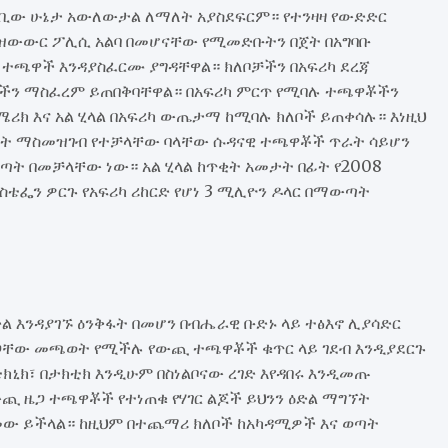
ገቢው ሁኔታ አውለውታል ለማለት አያስደፍርም። የተንዛዛ የውድድር
 የዝውውር ፖሊሲ አልባ በመሆናቸው የሚመድቡትን በጀት በአግባቡ
 ተጫዋች እንዳያስፈርሙ ያግዳቸዋል። ክለቦቻችን በአፍሪካ ደረጃ
ቾችን ማስፈረም ይጠበቅባቸዋል። በአፍሪካ ምርጥ የሚባሉ ተጫዋቾችን
ሪክ እና አል ሂላል በአፍሪካ ውጤታማ ከሚባሉ ክለቦች ይጠቀሳሉ። እነዚህ
ጤት ማስመዝገብ የተቻላቸው ባላቸው ሱዳናዊ ተጫዋቾች ጥራት ሳይሆን
ጣት በመቻላቸው ነው። አል ሂላል ከጥቂት አመታት በፊት የ2008
 ስቴፌን ዎርጉ የአፍሪካ ሪከርድ የሆነ 3 ሚሊዮን ዶላር በማውጣት
ል እንዳያገኙ ዕንቅፋት በመሆን በብሔራዊ ቡድኑ ላይ ተፅእኖ ሊያሳድር
በሊጋቸው መጫወት የሚችሉ የውጪ ተጫዋቾች ቁጥር ላይ ገደብ እንዲያደርጉ
ክኒክ፣ በታክቲክ እንዲሁም በስነልቦናው ረገድ እየዳበሩ እንዲመጡ
ጪ ዜጋ ተጫዋቾች የተነጠቁ የሃገር ልጆች ይህንን ዕድል ማግኘት
ው ይችላል። ከዚህም በተጨማሪ ክለቦች ከአካዳሚዎች እና ወጣት