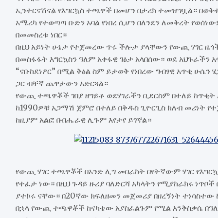
ኢንተርናሽናል የእግርኳስ ተጫዋች በመሆን በታሪክ ተመዝግቧል። በወቅ
አሜሪካ የተወጣጣ ቡድን አባል የነበረ ሲሆን በለንደን ለመቅረት የወሰነው
በመመስረቱ ነበር።
በዚህ አይነት ሁኔታ የተጀመረው ጥሩ ችሎታ ያላቸውን የውጪ ሃገር ዜ
በመስፋፋት እግርኳስን ዓለም አቀፋዊ ገፅታ አላበሰው። ወደ አህጉራችን
“ናቡከደነፆር” በሚል ቅፅል ስም ይታወቅ የነበረው ግብፃዊ አጥቂ ሁሴን ሄ
ጋር ብቸኛ ጨዋታውን አድርጓል።
የውጪ ተጫዋቾች ገበያ ዘግይቶ ወደሃገራችን ቢደርስም በተለይ ከጥቂት
ከ1990ዎቹ አጋማሽ ጀምሮ በተለይ በቅዱስ ጊዮርጊስ ክለብ መሪነት የተ
ከዚያም አልፎ በብሔራዊ ሊጉም እየታየ ይገኛል።
የውጪ ሃገር ተጫዋቾች በአንድ ሊግ መበራከት በየትኛውም ሃገር የእግርኳ
የተፈታ ነው። በዚህ ጉዳይ ዙሪያ ባለድርሻ አካላትን የሚያከራክሩ ነጥቦ
ያተኮሩ ናቸው። በ20ኛው ክፍለዘመን መጀመሪያ በዘረኝነት ተነሳስተው
በኋላ የውጪ ተጫዋቾች ከናካቴው አያስፈልጉም የሚል እንቅስቃሴ በዓለ