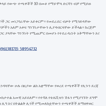
ላይ የውጭ ተጫዋቾች 10 በመቶ የማይሞላ ድርሻን ብቻ የሚይዙ
ቦች ጋር መነጋገራቸው አይቀርም። የመደራደር ብቃት የሚጎድላቸው
ለቦቻችን አለም አቀፍ ግንኙነታቸውን ሊያዳብርላቸው ይችላል። ከረጅም
 ጋር ያላቸው ግንኙነት የሚጨምር በመሆኑ የተደራዳሪነት አቅማቸውን እና
ንዳላቸው ሁሉ በዚያው ልክ አቋማቸው የወረደ ተጫዋቾች የሊጉን ደረጃ
ለመከታተል አመቺ አይደለም። የተሻለ የቴሌቪዝን ሽፋን የሚያገኙት ደግሞ
ስ ሊግ እና በትልልቅ ሊጎች የሚመለከቷቸውን ተጫዋቾች ለማዘዋወር