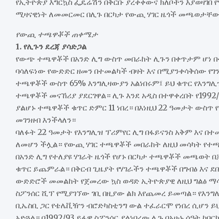
የኢትዮጵያ እግርኳስ ፌዴሬሽን በቅርቡ ያረቀቀውና ክለቦችን እያወዛገበ
ሚዛናዊነት ለመመርመር በሊጉ በርካታ የውጪ ሃገር ዜጎች መጫወታቸው
የውጪ ተጫዋቾች ጠቀሜታ
1. የሊጉን ደረጃ ያሳድጋል
የውጭ ተጫዋቾች በአንድ ሊግ ውስጥ መበራከት ሊጉን በቀጥታም ሆነ በተ
ባሳለፍነው የውድድር ዘመን በተመልካች ብዛት እና በሚያንቀሳቅሰው የገ
ተጫዋቾች ውስጥ 65% እንግሊዛውያን አልነበሩም፤ ይህ ቁጥር የእንግሊ
ተጫዋቾች መናኸሪያ ያደርገዋል። ሊጉ እንደ አዲስ በተዋቀረበት የ1992
ያልሆኑ ተጫዋቾች ቁጥር ድምር 11 ነበረ። በእነዚህ 22 ዓመታት ው
መገንዘብ እንችላለን።
ባለፉት 22 ዓመታት የእንግሊዝ ፕሪምየር ሊግ በፋይናንስ አቅም እና በ
ለመሆን ችሏል። የውጪ ሃገር ተጫዋቾች መበራከት ለዚህ መሳካት የ
በአንድ ሊግ የተለያዩ ሃገራት ዜጎች የሆኑ በርካታ ተጫዋቾች መጫወት በቻ
ቁጥር ይጨምራል። በቅርብ ጊዜያት የሃገራችን ተጫዋቾች በግብፅ እና 
ውድድሮች መመልከት የጀመረው ኳስ ወዳድ ኢትዮጵያዊ ለዚህ ግልፅ ማሳ
ስፖንሰር ሺፕ የሚያገኘው ገቢ በዚያው ልክ እየጨመረ ይመጣል። የእንግሊ
ቢኤስቢ ጋር የቴሌቪዥን ብሮድካስቲንግ ውል ተፈራርሞ የነበረ ሲሆን ይህም
አድጓል። በ1992/93 ይፋዊ ስፖንሰር ያልነበረው ሊጉ በአሁኑ ሰዓት ከባ