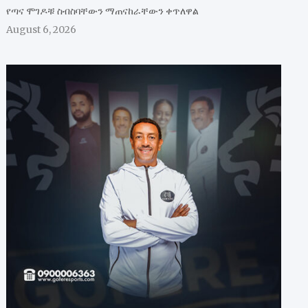
የጣና ሞገዶቹ ስብስባቸውን ማጠናከራቸውን ቀጥለዋል
August 6, 2026