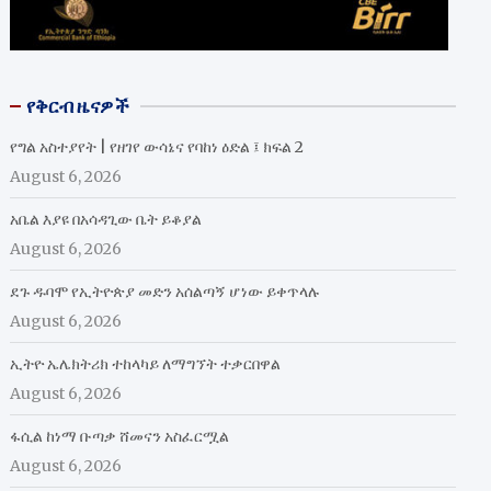
የቅርብ ዜናዎች
የግል አስተያየት | የዘገየ ውሳኔና የባከነ ዕድል ፤ ክፍል 2
August 6, 2026
አቤል እያዩ በአሳዳጊው ቤት ይቆያል
August 6, 2026
ደጉ ዱባሞ የኢትዮጵያ መድን አሰልጣኝ ሆነው ይቀጥላሉ
August 6, 2026
ኢትዮ ኤሌክትሪክ ተከላካይ ለማግኘት ተቃርበዋል
August 6, 2026
ፋሲል ከነማ ቡጣቃ ሸመናን አስፈርሟል
August 6, 2026