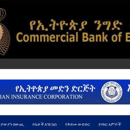
ጵያውያን በውጪ
የሴቶች እግርኳስ
የቅድመ ውድድር
የሶከር አምዶች