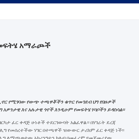
የመፍትሄ አማራጮች
 ሊኖር የሚገባው የውጭ ተጫዋቾችን ቁጥር የመገደብ ህግ የበዙዎች
ግ አዎንታዊ እና አሉታዊ ጎኖች እንዲሁም የመፍትሄ ሃሳቦችን ይዳስሳል፡፡
በርካታ ፈር ቀዳጅ ሁነቶች ተደርገውባት አልፈዋል። በሃገራት ደረጃ
ሊግ የመሰረተችው ሃገር በተጫዋች ዝውውር ታሪክም ፈር ቀዳጅ ነች፡፡
ዝ ሊግ ለሚጫወተው አክሪንግተን ክለብ በመፈረም የመጀመሪያው