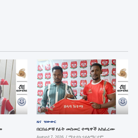
ዜና
ዝውውር
መ
በርበሬዎቹ የፊት መስመር ተጫዋች አስፈረሙ
August 7, 2026
ማቲያስ ኃይለማርያም