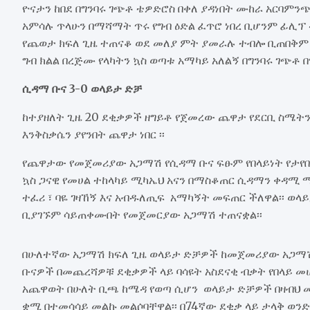
ዮናታን ከበደ በግንባሩ ገጭቶ ቴዎድሮስ በቀለ ያዳነበት ሙከራ አርባምን
አምሳሉ ጥላሁን በማሻማት ጥሩ የግብ ዕድል ፈጥሮ ነበረ ቢሆንም ፊሊፕ
የጨወታ ክፍለ ጊዜ ተጠናቆ ወደ መለያ ምት ያመራሉ ተብሎ ቢጠበቅም
ግብ ክልል በረጅሙ የላካትን ኳስ ወጣቱ አማካይ አለልኝ በግንባሩ ገጭቶ
ሲዳማ ቡና 3-0 ወላይታ ድቻ
ከተያዘለት ጊዜ 20 ደቂቃዎች ዘግይቶ የጀመረው ጨዋታ የደርቢ ስሜትን
እንቅስቃሴን ያየንበት ጨዋታ ነበር ፡፡
የጨዋታው የመጀመሪያው አጋማሽ የሲዳማ ቡና ፍፁም የበላይነት የታየበት 
ኳስ ጋናዊ የመሀል ተከላካይ ሚካኤህ አናን በማስቆጠር ሲዳማን ቀዳሚ
ተፈሪ ፣ ባዬ ገዛኸኝ እና አብዱለጢፍ አማካኝት መፍጠር ችለዋል፡፡ ወላይ
ቢያገኙም ሳይጠቀሙበት የመጀመርያው አጋማሽ ተጠናቋል፡፡
በሁለተኛው አጋማሽ ክፍለ ጊዜ ወላይታ ድቻዎች ከመጀመሪያው አጋማሽ
ቡናዎች በመጨረሻዎቹ ደቂቃዎች ላይ ባሳዩት አስደናቂ ብቃት የበላይ መሆን
አጨዋወት በሁለት ቢጫ ከሜዳ የወጣ ሲሆን ወላይታ ድቻዎች በዛብህ መ
ቋሚ በተመሳሳይ መልኩ መልሶባቸዋል፡፡ በ74ኛው ደቂቃ ላይ ታላቅ ወንድሙ