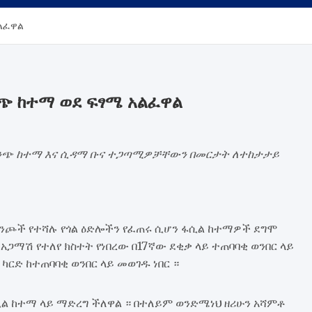
አልፈዋል
ንጭ ከተማ ወደ ፍፃሜ አልፈዋል
ምንጭ ከተማ እና ሲዳማ ቡና ተጋጣሚዎቻቸውን በመርታት ለተከታታይ
ምንጮች የተሻሉ የጎል ዕድሎችን የፈጠሩ ሲሆን ፋሲል ከተማዎች ደግሞ
ጋማሽ የተለየ ክስተት የነበረው በ17ኛው ደቂቃ ላይ ተጠባባቂ ወንበር ላይ
ካርድ ከተጠባባቂ ወንበር ላይ መወገዱ ነበር ።
 ከተማ ላይ ማድረግ ችለዋል ። በተለይም ወንድሜነህ ዘሪሁን አሻምቶ