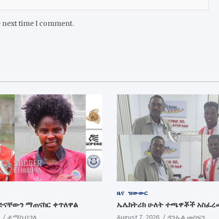
e next time I comment.
ዜና
ዝውውር
ድናቸውን ማጠናከር ቀጥለዋል
ኤሌክትሪክ ሁለት ተጫዋቾች አስፈረ
ቶማስ ቦጋለ
August 7, 2026
ዳንኤል መስፍን