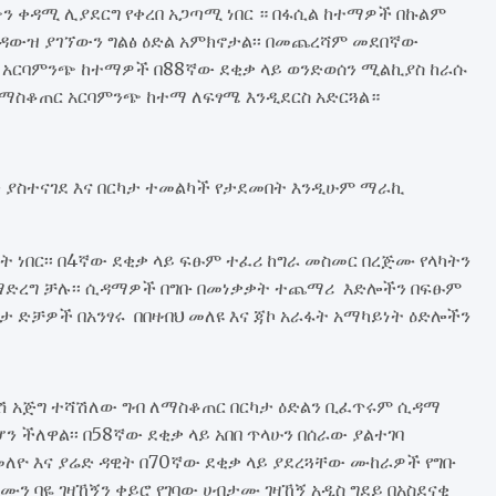
ጭን ቀዳሚ ሊያደርግ የቀረበ አጋጣሚ ነበር ። በፋሲል ከተማዎች በኩልም
 ዳውዝ ያገኘውን ግልፅ ዕድል አምክኖታል፡፡ በመጨረሻም መደበኛው
 አርባምንጭ ከተማዎች በ88ኛው ደቂቃ ላይ ወንድወሰን ሚልኪያስ ከራሱ
 በማስቆጠር አርባምንጭ ከተማ ለፍፃሜ እንዲደርስ አድርጓል።
 ያስተናገደ እና በርካታ ተመልካች የታደመበት እንዲሁም ማራኪ
ነበር፡፡ በ4ኛው ደቂቃ ላይ ፍፁም ተፈሪ ከግራ መስመር በረጅሙ የላካትን
 ማድረግ ቻሉ፡፡ ሲዳማዎች በግቡ በመነቃቃት ተጨማሪ እድሎችን በፍፁም
ታ ድቻዎች በአንፃሩ በበዛብህ መለዩ እና ጃኮ አራፋት አማካይነት ዕድሎችን
 አጅግ ተሻሽለው ግብ ለማስቆጠር በርካታ ዕድልን ቢፈጥሩም ሲዳማ
 ችለዋል፡፡ በ58ኛው ደቂቃ ላይ አበበ ጥላሁን በሰራው ያልተገባ
ለዮ እና ያሬድ ዳዊት በ70ኛው ደቂቃ ላይ ያደረጓቸው ሙከራዎች የግቡ
ን ባዬ ገዛኸኝን ቀይሮ የገባው ሀብታሙ ገዛኸኝ አዲስ ግደይ በአስደናቂ