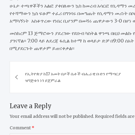
ሁኔታ ተጫዋቾችን አልፎ ያቀበለውን ኳስ ከመረብ አሳርፎ የሲዳማን መሪነት
የተሻማውን ኳስ ፍፁም ተፈሪ በግንባሩ በመግጨት የሲዳማን መሪነት በሶ
አማካኝነት አስቆጥረው የነበረ ቢሆንም በመሻሩ ጨዋታውን 3-0 በሆነ
መስከረም 13 ጅማሮውን ያደረገው የደቡብ ካስትል ዋንጫ በዚህ መልኩ
ያገናኛል፡፡ 7:00 ላይ ለደረጃ ፋሲል ከተማ ከ ወላይታ ድቻ በ9:00 
በሚያደርጉት ጨዋታም ይጠናቀቃል፡፡
Post
​የኢትዮጵያ ከ17 አመት በታች ሴቶች ብሔራዊ ቡድን የማጣርያ
navigation
ዝግጅቱን ነገ ይጀምራል
Leave a Reply
Your email address will not be published.
Required fields ar
Comment
*