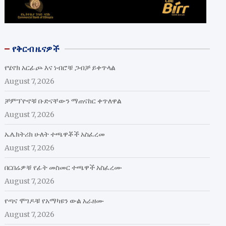
የቅርብ ዜናዎች
የሄኖክ አርፊጮ እና ነብሮቹ ጋብቻ ይቀጥላል
August 7, 2026
ቻምፕዮኖቹ ቡድናቸውን ማጠናከር ቀጥለዋል
August 7, 2026
ኤሌክትሪክ ሁለት ተጫዋቾች አስፈረመ
August 7, 2026
በርበሬዎቹ የፊት መስመር ተጫዋች አስፈረሙ
August 7, 2026
የጣና ሞገዶቹ የአማካዩን ውል አራዘሙ
August 7, 2026