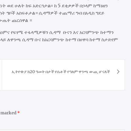
 ወደ ሁለት ከፍ አድርጎታል፡፡ ከ 5 ደቂቃዎች በኃላም ከማዕዘን
ስት ግቦች አስፍቶታል። ሲዳማዎች ተጨማሪ ግብ በአዲስ ግደይ
 ውጤት ጨርሰዋል ።
 የዐምና የፍፃሜ ተፋላሚዎቹን ሲዳማ ቡናን እና አርባምንጭ ከተማን
ሰአት ላይ ለዋንጫ ሲዳማ ቡና ከአርባምንጭ ከተማ በሀዋሳ ከተማ ስታድየም
​ኢትዮጵያ ከ20 ዓመት በታች የሴቶች የዓለም ዋንጫ ውጪ ሆናለች
e marked
*