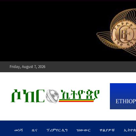
Skip
to
content
Friday, August 7, 2026
ሶከር ኢትዮጵያ
የኢትዮጵያ እግርኳስ ድምፅ !
መነሻ
ዜና
ፕሪምየር ሊግ
ዝውውር
ዋልያዎቹ
ኢትዮ