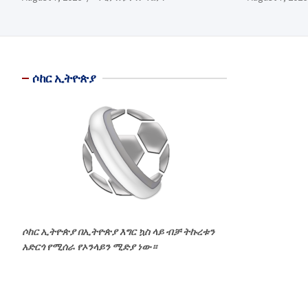
ሶከር ኢትዮጵያ
ሶከር ኢትዮጵያ በኢትዮጵያ እግር ኳስ ላይ ብቻ ትኩረቱን
አድርጎ የሚሰራ የኦንላይን ሚድያ ነው።