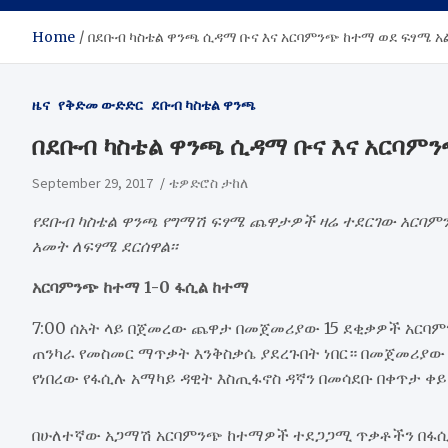
Home
​በደቡብ ካስቴል ዋንጫ ሲዳማ ቡና እና አርባምንጭ ከተማ ወደ ፍፃሜ 
ዜና
የቅድመ ውድድር
ደቡብ ካስቴል ዋንጫ
​በደቡብ ካስቴል ዋንጫ ሲዳማ ቡና እና አርባም
September 29, 2017
ቴዎድሮስ ታከለ
የደቡብ ካስቴል ዋንጫ የግማሽ ፍፃሜ ጨዋታዎች ዛሬ ተደርገው አርባ
አመት ለፍፃሜ ደርሰዋል፡፡
አርባምንጭ ከተማ 1-0 ፋሲል ከተማ
7:00 ሰአት ላይ በጀመረው ጨዋታ በመጀመሪያው 15 ደቂቃዎች አርባ
ጠንካራ የመስመር ማጥቃት እንቅስቃሴ ያደረጉበት ነበር። በመጀመሪያው አ
የነበረው የፋሲሉ አማካይ ዳዊት እስጢፋኖስ ዳኛን በመሳደቡ በቀጥታ ቀይ 
በሁለተኛው አጋማሽ አርባምንጭ ከተማዎች ተደጋጋሚ ጥቃቶችን በፋሲል