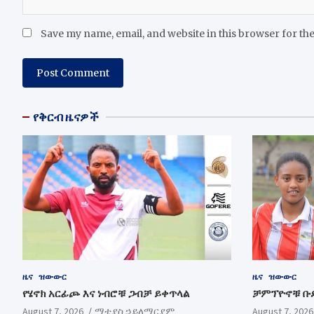
Save my name, email, and website in this browser for th
የቅርብ ዜናዎች
ዜና
ዝውውር
ዜና
ዝውውር
የሄኖክ አርፊጮ እና ነብሮቹ ጋብቻ ይቀጥላል
ቻምፕዮኖቹ ቡ
August 7, 2026
ማቲያስ ኃይለማርያም
August 7, 2026