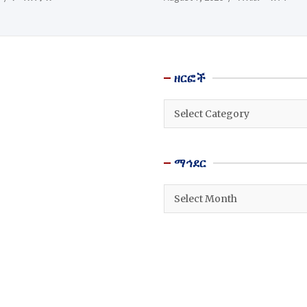
ዘርፎች
ዘርፎች
ማኅደር
ማኅደር