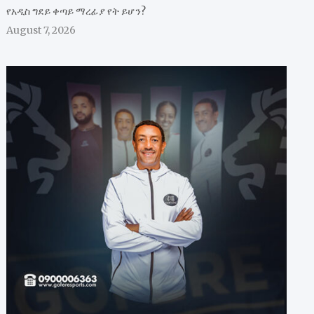
የአዲስ ግደይ ቀጣይ ማረፊያ የት ይሆን?
August 7, 2026