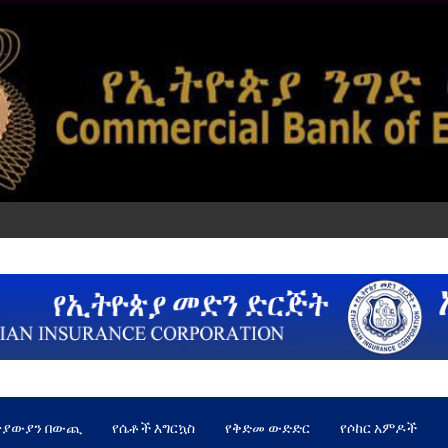
ጵያውያን በውጪ
የሴቶች እግርኳስ
የቅድመ ውድድር
የሶከር አምዶች