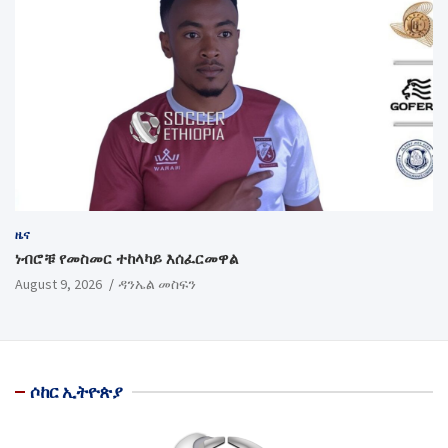
ዜና
ነብሮቹ የመስመር ተከላካይ እሰፈርመዋል
August 9, 2026
ዳንኤል መስፍን
ሶከር ኢትዮጵያ