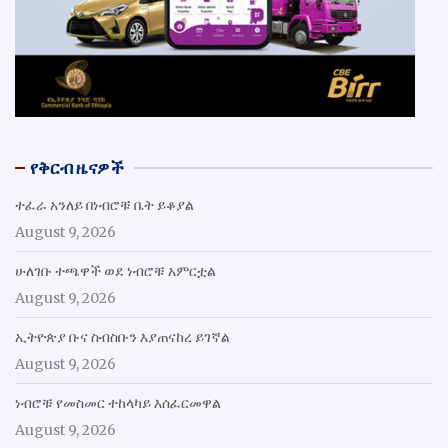
የቅርብ ዜናዎች
ተፈራ አንለይ በነብሮቹ ቤት ይቆያል
August 9, 2026
ሁለገቡ ተጫዋች ወደ ነብሮቹ አምርቷል
August 9, 2026
ኢትዮጵያ ቡና ስብስቡን እያጠናከረ ይገኛል
August 9, 2026
ነብሮቹ የመስመር ተከላካይ እሰፈርመዋል
August 9, 2026