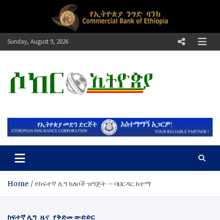
Skip
to
content
Sunday, August 9, 2026
ሶከር ኢትዮጵያ
የኢትዮጵያ እግርኳስ ድምፅ !
Home
​የከፍተኛ ሊግ ክለቦች ዝግጅት – ባህርዳር ከተማ
ከፍተኛ ሊግ
ዜና
የቅድመ ውድድር