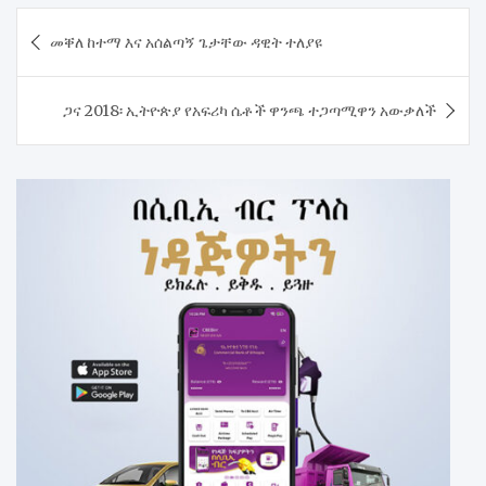
Post
​መቐለ ከተማ እና አሰልጣኝ ጌታቸው ዳዊት ተለያዩ
navigation
ጋና 2018፡ ኢትዮጵያ የአፍሪካ ሴቶች ዋንጫ ተጋጣሚዋን አውቃለች