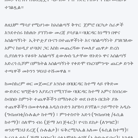
ተገልጿል።
ለዚህም ማሳያ የሚሆነው ከአሰልጣኝ ቅጥር ጀምሮ በርካታ ስራዎች
እንደተሰሩ ከክለቡ ያገኘነው መረጃ ያሳያል። ባህርዳር ከነማን በዋና
አሰልጣኝነት ኢትዮዽያ ቡናን በተጨዋችነት እና ባሰልጣኝነት ያገለገለው
አምና ከሀዲያ ሆሳህና ጋር እስከ መጨረሻው የመለያ ጨዋታ ድረስ
ሲያሰለጥኑ የቆዩት አሰልጣኝ ዻውሎስ ጌታቸው የቡድኑ ዋና አሰልጣኝ
አድረጎ ሲሾም በምክትል አሰልጣኝነት የቀድሞ የአርባምንጭ ጨርቃ ድንቅ
ተጫዋች መኮንን ገላነህ ተሹመዋል ።
ከመስከረም ወር መጀመርያ አንስቶ በባህርዳር ከተማ ላይ የቅድመ
ውድድር ዝግጅቱን እያደረገ የሚገኘው ባህርዳር ከተማ አምና ከነበረው
ስብስቡ ስምንት ተጨዋቾችን በማስቀረት ወደ ቡድኑ በርከት ያሉ
ተጨዋቾችን በመቀላቀል አዲስ ቡድን እየገነባ ይገኛል። ኃይማኖት አዲሱ
(ግብጠባቂ/ሱሉልታ ከተማ) ፣ ምንተስኖት አድጎ (ግብጠባቂ /ፋሲል
ከተማ)፣ ሰለሞን ብሩ (ጅማ አባ ጅፋር)፣ ዮናስ ደስታ (ለገጣፎ)፣
ወንድሜነህ ደረጄ ( ሱሉልታ)፣ ፍቅረሚካኤል አለሙ (ፋሲል ከተማ)፣
ኪሩቤል ተካ ( ጅማ አባቡና)፣ ሳለአምላክ ተገኝ (ኢትዮዽያ ቡና)፣ እንዳለ