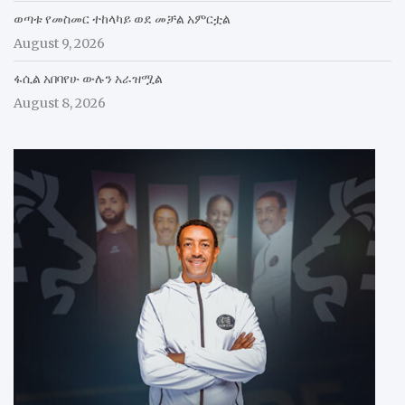
ወጣቱ የመስመር ተከላካይ ወደ መቻል አምርቷል
August 9, 2026
ፋሲል አበባየሁ ውሉን አራዝሟል
August 8, 2026