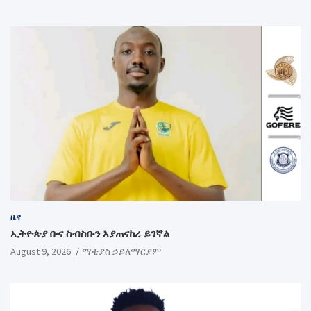
ዜና
ኢትዮጵያ ቡና ስብስቡን እያጠናከረ ይገኛል
August 9, 2026
ማቲያስ ኃይለማርያም