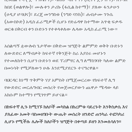
ከበደ (ወልዋሎ)፣ ሙሉቀን ታሪኩ (ፋሲል ከተማ)፣ ያለው ፋንታሁን
(ሀዲያ ሆሳህና)፣ ደረጄ መንግስቱ (ንግድ ባንክ)፣ ሐብታሙ ንጉሴ
(አውስኮድ) አዲስ ፈራሚዎች ሲሆኑ የድሬዳዋ ከተማው አጥቂ ፍቃዱ
ወርቁ በቅርብ ቀን ቡድኑን የተቀላቀለው ሌላው አዲስ ፈራሚ ነው።
አሰልጣኝ ዻውሎስ ጌታቸው በቅድመ ዝግጅት ልምምድ ወቅት ቡድኑን
ለውድድር ለማብቃት ከፍተኛ የቅንጅት ስራ እያሰሩ መሆኑን
የተመለከትን ሲሆን ቡድኑን ወደ ፕሪምየር ሊግ ለማስገባት ካለው ልምድ
በመነሳት የሚቻለውን ሁሉ እንደሚያደርጉ ተናግረዋል።
ባህርዳር ከነማ ጥቅምት ሃያ አምስት በሚጀመርረው የከፍተኛ ሊግ
የውድድር መርሐግብር መሰረት የመጀመርያውን ጨዋታ ሜዳው ላይ
አክሱም ከተማን የሚገጥም ይሆናል።
በከፍተኛ ሊጉ ከሚገኙ ክለቦች መካከል በክረምቱ ባደረጉት እንቅስቃሴ እና
ያለፈው አመት ባስመዘገቡት ውጤት መሰረት ዘንድሮ ጠንካራ ተፎካካሪ
ሊሆኑ የሚችሉ ሌሎች ክለቦችን ዝግጅት በቀጣይ ይዘን እንመለሳለን፡፡