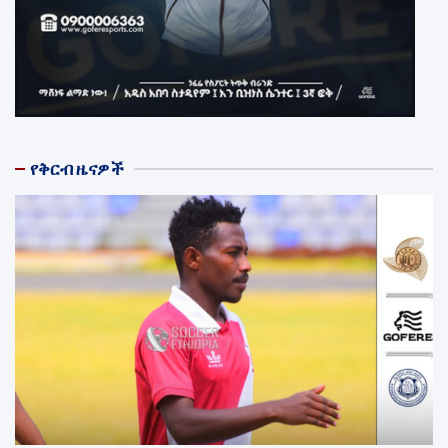
የቅርብ ዜናዎች