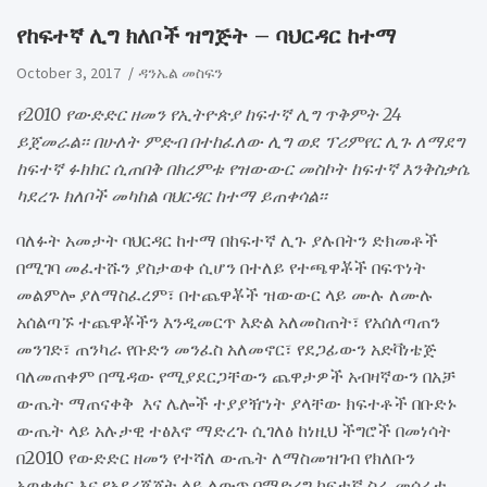
​የከፍተኛ ሊግ ክለቦች ዝግጅት – ባህርዳር ከተማ
October 3, 2017
ዳንኤል መስፍን
የ2010 የውድድር ዘመን የኢትዮጵያ ከፍተኛ ሊግ ጥቅምት 24
ይጀመራል፡፡ በሁለት ምድብ በተከፈለው ሊግ ወደ ፕሪምየር ሊጉ ለማደግ
ከፍተኛ ፉክክር ሲጠበቅ በክረምቱ የዝውውር መስኮት ከፍተኛ እንቅስቃሴ
ካደረጉ ክለቦች መካከል ባህርዳር ከተማ ይጠቀሳል፡፡
ባለፉት አመታት ባህርዳር ከተማ በከፍተኛ ሊጉ ያሉበትን ድክመቶች
በሚገባ መፈተሹን ያስታወቀ ሲሆን በተለይ የተጫዋቾች በፍጥነት
መልምሎ ያለማስፈረም፣ በተጨዋቾች ዝውውር ላይ ሙሉ ለሙሉ
አሰልጣኙ ተጨዋቾችን እንዲመርጥ እድል አለመስጠት፣ የአሰለጣጠን
መንገድ፣ ጠንካራ የቡድን መንፈስ አለመኖር፣ የደጋፊውን አድቫነቴጅ
ባለመጠቀም በሜዳው የሚያደርጋቸውን ጨዋታዎች አብዛኛውን በአቻ
ውጤት ማጠናቀቅ እና ሌሎች ተያያዥነት ያላቸው ክፍተቶች በቡድኑ
ውጤት ላይ አሉታዊ ተፅእኖ ማድረጉ ሲገለፅ ከነዚህ ችግሮች በመነሳት
በ2010 የውድድር ዘመን የተሻለ ውጤት ለማስመዝገብ የክለቡን
አወቃቀር እና የአደረጃጀት ላይ ለውጥ በማድረግ ከፍተኛ ስራ መሰራቱ