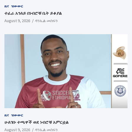
ዜና
ዝውውር
ተፈራ አንለይ በነብሮቹ ቤት ይቆያል
August 9, 2026
ዳንኤል መስፍን
ዜና
ዝውውር
ሁለገቡ ተጫዋች ወደ ነብሮቹ አምርቷል
August 9, 2026
ዳንኤል መስፍን