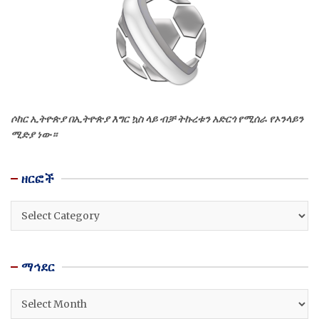
ሶከር ኢትዮጵያ በኢትዮጵያ እግር ኳስ ላይ ብቻ ትኩረቱን አድርጎ የሚሰራ የኦንላይን
ሚድያ ነው።
ዘርፎች
ዘርፎች
ማኅደር
ማኅደር