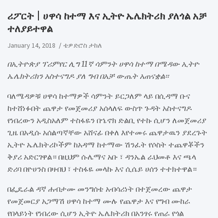
ሪፖርት | ሀዋሳ ከተማ እና ኢትዮ ኤሌክትሪክ ያለጎል አቻ
ተለያይተዋል
January 14, 2018
ቴዎድሮስ ታከለ
በኢትዮጵያ ፕሪምየር ሊግ 11ኛ ሳምንት ሀዋሳ ከተማ በሜዳው ኢትዮ
ኤሌክትሪክን አስተናግዶ ያለ ግብ በአቻ ውጤት አጠናቋል፡፡
ባለሜዳዎቹ ሀዋሳ ከተማዎች ሳምንት ይርጋለም ላይ በሲዳማ ቡና
ከተሸነፉበት ጨዋታ የመጀመሪያ አሰላለፍ ውስጥ ጉዳት አስተናግዶ
የነበረውን አዲስአለም ተስፋዬን በኄኖክ ድልቢ የተኩ ሲሆን ለመጀመሪያ
ጊዜ በአዲሱ አሰልጣኛቸው አሸናፊ በቀለ እየተመሩ ጨዋታዉን ያደረጉት
ኢትዮ ኤሌክትሪኮችም ከአዳማ ከተማው ሽንፈት የሶስት ተጨዋቾችን
ቅያሪ አድርገዋል። በዚህም ሱሌማና አቡ ፣ ዳንኤል ራህመቶ እና ጫላ
ድሪባ በዮሀንስ በዛብህ ፣ ተስፋዬ መላኩ እና ሲሴይ ሀሰን ተተክተዋል።
በፌዴራል ዳኛ ሐብታሙ መንግሰቴ አብሳሪነት በተጀመረው ጨዋታ
የመጀመርያ አጋማሽ ሀዋሳ ከተማ ሙሉ የጨዋታ እና የግብ ሙከራ
የበላይነት የነበረው ሲሆን ኢትዮ ኤሌክትሪክ በአንፃሩ የጠራ የጎል