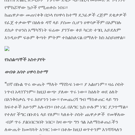
የሞከሯቸው ኳሶች የሚጠቀሱ ነበሩ፡፡
ከጨዋታው መጠናቀቅ በኃላ የሀዋሳ ከተማ ደጋፊዎች ረጅም ደቂቃዎች
የፈጀ ተቃውሞ በዕለቱ ዳኛ ላይ ያሰሙ ሲሆን ሀዋሳዎችም በአምበሉ
ደስታ ዮሀንስ አማካኝነት ፍሬው ያገኘው ቀይ ካርድ ተገቢ አይደለም
እንዲሁም ፍፁም ቅጣት ምትም ተከልክለናል በማለት ክስ አስይዘዋል፡፡
የአሰልጣኞች አስተያየት
ውበቱ አባተ ሀዋሳ ከተማ
“በኛ በኩል ጥሩ ውጤት ማለት ማሸነፍ ነው፡፡ ያ አልሆነም። ዛሬ ሶስት
ነጥብ አላገኘንም፡፡ ከዚህ ውጭ ያለው ጥሩ ነው፡፡ ከዕለት ወደ ዕለት
በእንቅስቃሴ ጥሩ እየሆንን ነው። የመጨረሻ ግብ ማስቆጠር ላይ ግን
ክፍተቶች አሁንም አሉብን፡፡ በተረፈ በእግር ኳስ ሁሉም ነገር ያጋጥማል፡፡
የተለየ ችግር በቡድኔ ላይ የለም፡፡ ካለፉት ሶስት ጨዋታዎች የመቐለው
ብቻ ጥሩ ያልነበርንበት ነበር፡፡ ከዛ ውጭ ግን ጎል አለማስቆጠራችን
ለውጤት ከመጓጓት አንፃር ነው፡፡ በቶሎ ከዚህ ወጥተንም እንሻሻላለን