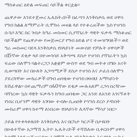
ማስቆጠር ዕድል መፍጠር ሳይችል ቀርቷል፡፡
ጨዋታው እንደተጀመረ ኤሌክትሪኮች በፈጣን እንቅስቃሴ ወደ ሀዋሳ
የግብ ክልል ለማምራት ሲሞክሩ መሀል ላይ የተቆረጠችው ኳስ ዮሀንስ
ሱጌቦ እግር ስር ገብታ ከግራ መስመር ሲያሻገራት ዳዊት ፍቃዱ ማስቆጠር
ባይችልም የጨዋታው የመጀመርያ የግብ ዕድል ሆና ተመዝግባለች። ወደ
ግራ መስመር ባደላ እንቅስቃሴ የበላይነት መውሰድ የቻሉት ሀዋሳዎች
በ15ኛው ደቂቃ ላይ በተመሳሳይ አቅጣጫ ደስታ ዮሀንስ ያሻገራትን ኳስ
ፍሬው ሰለሞን ባልተረጋጋ አቋቋም ውስጥ ወደ ግብ መትቶ በግቡ አናት
ሲወጣበት እና በሁለት አጋጣሚዎች ደስታ ዮሀንስ እና ታፈሰ ሰለሞን
ያደረጓቸው ሙከራዎች በግብ ጠባቂው ዮሀንስ በዛብህ አማካይነት
ከሽፈዋል፡፡ በተጨማሪም በ40ኛው ደቂቃ ሙሉአለም ረጋሳ በረዥሙ
ባሻገረው ኳስ ዳዊት ፍቃዱን ከግብ ጠባቂው ጋር አንድ ለአንድ አገናኝቶት
የነበረ ቢሆንም ዳዊት አገባው ተብሎ ሲጠበቅ ዮሃንስ ደርሶ ያዳነበት
ሙከራም ሀዋሳ ከተማ ለነበረው የበላይነት ሌላኛው ማሳያ ነበር፡፡
ኃይል የተቀላቀለበት እንቅስቃሴ እና በርካታ ካርዶች በታዩበት
በሁለተኛው አጋማሽ ኢትዮ ኤሌትሪኮች ተሻሽለው ቢቀርቡም ሀዋሳ
ከተማ እንደመጀመርያው አጋማሽ ሁሉ የእንቅስቃሴ እና የጎል ሙከራ