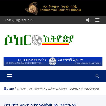
Skip
to
content
Sunday, August 9, 2026
ሶከር ኢትዮጵያ
የኢትዮጵያ እግርኳስ ድምፅ !
Home
ሪፖርት | ሀዋሳ ከተማ እና ኢትዮ ኤሌክትሪክ ያለጎል አቻ ተለያይተዋል
ሀዋሳ ከተማ
ሪፖርት
ኢትዮ ኤሌክትሪክ
ዜና
ፕሪምየር ሊግ