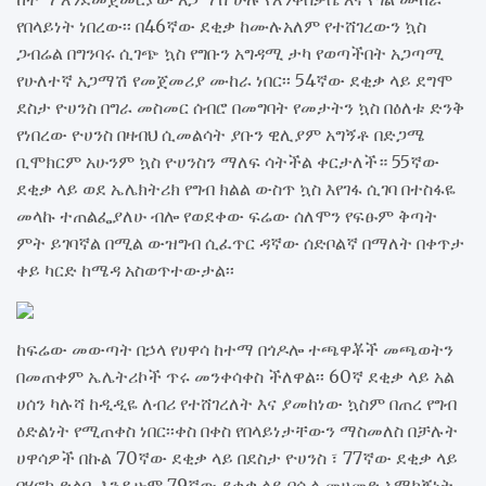
የበላይነት ነበረው፡፡ በ46ኛው ደቂቃ ከሙሉአለም የተሸገረውን ኳስ
ጋብሬል በግንባሩ ሲገጭ ኳስ የግቡን አግዳሚ ታካ የወጣችበት አጋጣሚ
የሁለተኛ አጋማሽ የመጀመሪያ ሙከራ ነበር፡፡ 54ኛው ደቂቃ ላይ ደግሞ
ደስታ ዮሀንስ በግራ መስመር ሰብሮ በመግባት የመታትን ኳስ በዕለቱ ድንቅ
የነበረው ዮሀንስ በዛብህ ሲመልሳት ያቡን ዊሊያም አግኝቶ በድጋሜ
ቢሞክርም አሁንም ኳስ ዮሀንስን ማለፍ ሳትችል ቀርታለች። 55ኛው
ደቂቃ ላይ ወደ ኤሌክትሪክ የግብ ክልል ውስጥ ኳስ እየገፋ ሲገባ በተስፋዬ
መላኩ ተጠልፌያለሁ ብሎ የወደቀው ፍሬው ሰለሞን የፍፁም ቅጣት
ምት ይገባኛል በሚል ውዝግብ ሲፈጥር ዳኛው ሰድቦልኛ በማለት በቀጥታ
ቀይ ካርድ ከሜዳ አስወጥተውታል፡፡
ከፍሬው መውጣት በኃላ የሀዋሳ ከተማ በጎዶሎ ተጫዋቾች መጫወትን
በመጠቀም ኤሌትሪኮች ጥሩ መንቀሳቀስ ችለዋል፡፡ 60ኛ ደቂቃ ላይ አል
ሀሰን ካሉሻ ከዲዲዬ ለብሪ የተሸገረለት እና ያመከነው ኳስም በጠረ የግብ
ዕድልነት የሚጠቀስ ነበር፡፡ቀስ በቀስ የበላይነታቸውን ማስመለስ በቻሉት
ሀዋሳዎች በኩል 70ኛው ደቂቃ ላይ በደስታ ዮሀንስ ፣ 77ኛው ደቂቃ ላይ
በሄኖክ ድልቢ እንዲሁም 79ኛው ደቂቃ ላይ በሲላ መሀመድ አማካኝነት