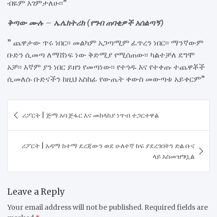
ብዬም እገምታለሁ፡፡”
ቅጣው ሙሉ – ኤሌክትሪክ (የግብ ጠባቂዎች አሰልጣኝ)
” ጨዋታው ጥሩ ነበር፡፡ መልካም አጋጣሚም ፈጥረን ነበር፡፡ ማንኛውም
ቡድን ሲመጣ ለማሸነፍ ነው ቅድሚያ የሚሰጠው፡፡ ካልተቻለ ደግሞ
አቻ፡፡ እኛም ያን ነበር ይዘን የመጣነው፡፡ የተጎዱ እና የተቀጡ ተጨዋቾች
ሲመለሱ ቡድናችን ከዚህ አስከፊ የውጤት ቀውስ መውጣቱ አይቀርም”
Post
​ሪፖርት | ጅማ አባ ጅፋር እና መከላከያ ነጥብ ተጋርተዋል
navigation
ሪፖርት | አዳማ ከተማ ደረጃውን ወደ ሁለተኛ ከፍ ያደረገበትን ድል ቡና
ላይ አስመዝግቧል
Leave a Reply
Your email address will not be published.
Required fields are