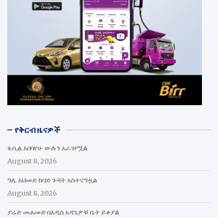
የቅርብ ዜናዎች
ፋሲል አበባየሁ ውሉን አራዝሟል
August 8, 2026
ዓሊ አህመድ ከባድ ጉዳት አስተናግዷል
August 8, 2026
ያሬድ መሐመድ በአዲስ አዳጊዎቹ ቤት ይቆያል