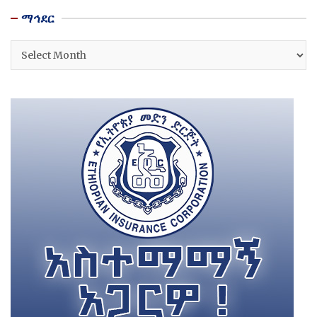
ማኅደር
ማኅደር