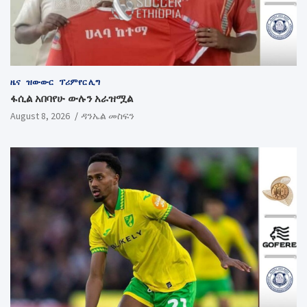
ዜና
ዝውውር
ፕሪምየር ሊግ
ፋሲል አበባየሁ ውሉን አራዝሟል
August 8, 2026
ዳንኤል መስፍን