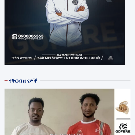
የቅርብ ዜናዎች