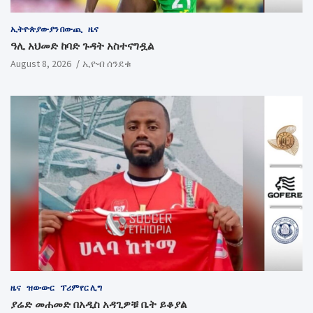
ኢትዮጵያውያን በውጪ
ዜና
ዓሊ አህመድ ከባድ ጉዳት አስተናግዷል
August 8, 2026
ኢዮብ ሰንደቁ
ዜና
ዝውውር
ፕሪምየር ሊግ
ያሬድ መሐመድ በአዲስ አዳጊዎቹ ቤት ይቆያል