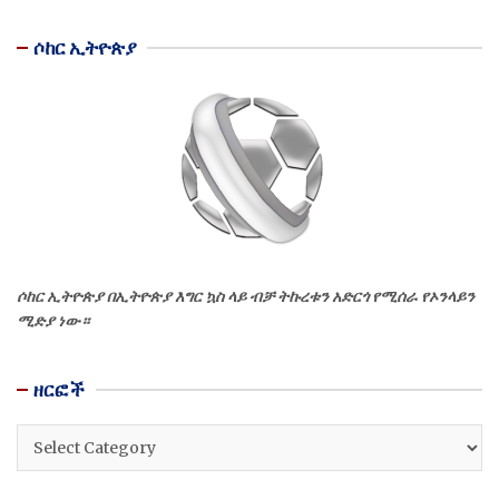
ሶከር ኢትዮጵያ
ሶከር ኢትዮጵያ በኢትዮጵያ እግር ኳስ ላይ ብቻ ትኩረቱን አድርጎ የሚሰራ የኦንላይን
ሚድያ ነው።
ዘርፎች
ዘርፎች