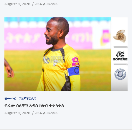
August 8, 2026
ዳንኤል መስፍን
ዝውውር
ፕሪምየር ሊግ
ፍሬው ሰለሞን አዲስ ክለብ ተቀላቀለ
August 8, 2026
ዳንኤል መስፍን