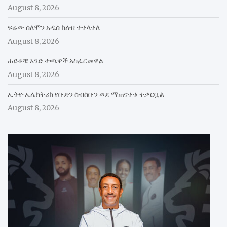
August 8, 2026
ፍሬው ሰለሞን አዲስ ክለብ ተቀላቀለ
August 8, 2026
ሐይቆቹ አንድ ተጫዋች አስፈርመዋል
August 8, 2026
ኢትዮ ኤሌክትሪክ የቡድን ስብስቡን ወደ ማጠናቀቁ ተቃርቧል
August 8, 2026