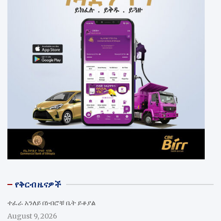
የቅርብ ዜናዎች
ተፈራ አንለይ በነብሮቹ ቤት ይቆያል
August 9, 2026