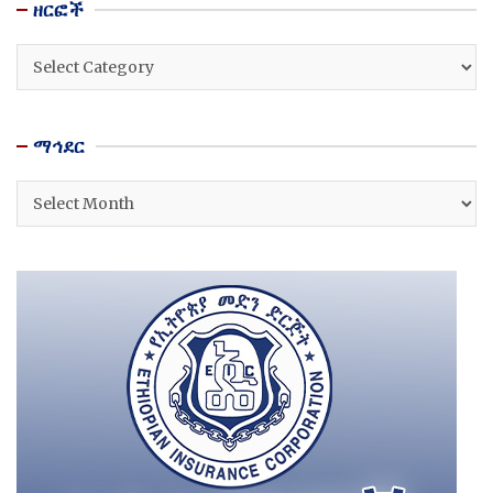
ዘርፎች
ዘርፎች
ማኅደር
ማኅደር