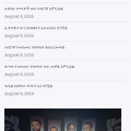
ሁለገቡ ተጫዋች ወደ ነብሮቹ አምርቷል
August 9, 2026
ኢትዮጵያ ቡና ስብስቡን እያጠናከረ ይገኛል
August 9, 2026
ነብሮቹ የመስመር ተከላካይ እሰፈርመዋል
August 9, 2026
ወጣቱ የመስመር ተከላካይ ወደ መቻል አምርቷል
August 9, 2026
ፋሲል አበባየሁ ውሉን አራዝሟል
August 8, 2026