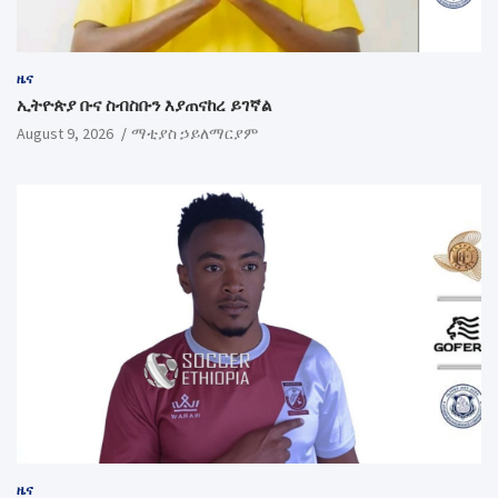
ዜና
ኢትዮጵያ ቡና ስብስቡን እያጠናከረ ይገኛል
August 9, 2026
ማቲያስ ኃይለማርያም
ዜና