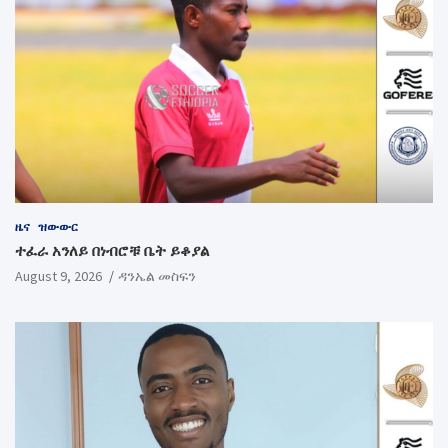
ዜና
ዝውውር
ተፈራ አንለይ በነብሮቹ ቤት ይቆያል
August 9, 2026
ዳንኤል መስፍን