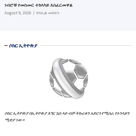
ነብሮቹ የመስመር ተከላካይ እሰፈርመዋል
August 9, 2026
ዳንኤል መስፍን
ሶከር ኢትዮጵያ
ሶከር ኢትዮጵያ በኢትዮጵያ እግር ኳስ ላይ ብቻ ትኩረቱን አድርጎ የሚሰራ የኦንላይን
ሚድያ ነው።