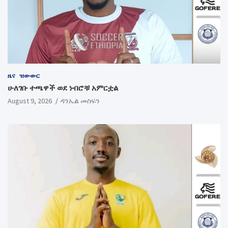
ዜና
ዝውውር
ሁለገቡ ተጫዋች ወደ ነብሮቹ አምርቷል
August 9, 2026
ዳንኤል መስፍን