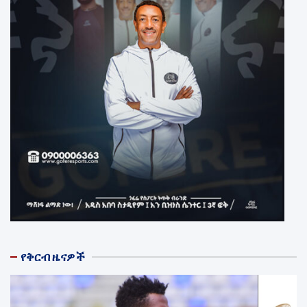
የቅርብ ዜናዎች