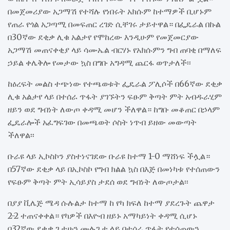
በመጀመሪያው አጋማሽ የተሻሉ የነበሩት አክሱም ከተማዎች ቢሆኑም
የጠራ የጎል አጋጣሚ በመፍጠር ረገድ ሲቸገሩ ታይተዋል። በፌዴራል በኩል
በ30ኛው ደቂቃ ሊቁ አልታየ የሞከረው እንዲሁም የመጀመርያው
አጋማሽ መጠናቀቂያ ላይ ሳሙኤል ብርሃኑ የአክሱምን ግብ ጠባቂ በማለፍ
ኃይል ቀሌቅሎ የመታው ኳስ በግቡ አግዳሚ ጨርፋ ወጥታለች፡፡
ከዕረፍት መልስ ተጭነው የተጫወቱት ፌዴራል ፖሊሶች በ66ኛው ደቂቃ
ሊቁ አልታየ ላይ በተሰራ ጥፋት ያገኙትን ፍፁም ቅጣት ምት አብዱራሂም
ዘይን ወደ ግብነት ለውጦ ቀዳሚ መሆን ችለዋል። ከግቡ መቆጠር በኃላም
ፌዴራሎች አፈግፍገው በመጫወት ሶስት ነጥብ ይዘው መውጣት
ችለዋል፡፡
ቡራዩ ላይ ኢኮስኮን ያስተነናገደው ቡራዩ ከተማ 1-0 ማሸነፍ ችሏል።
በ57ኛው ደቂቃ ላይ በኢኮስኮ የግብ ክልል ኳስ በእጅ በመነካቱ የተሰጠውን
የፍፁም ቅጣት ምት ኢሳይያስ ታደሰ ወደ ግብነት ለውጦታል፡፡
በያያ ቪሌጅ ሜዳ ሱሉልታ ከተማ ከ የካ ክፍለ ከተማ ያደረጉት ጨዋታ
2-2 ተጠናቀቀል። የካዎች በእዮብ ዘይኑ አማካይነት ቀዳሚ ሲሆኑ
በ32ኛው ደቂቃ ጌታሁን ሙሉጌታ ላይ በተሰራ ጥፋት የተሰጠውን