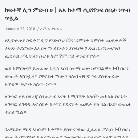
​ከፍተኛ ሊግ ምድብ ሀ | አአ ከተማ ሲያሸንፍ ሰበታ ነጥብ
ጥሏል
January 22, 2018
አምሐ ተስፋዬ
የኢትዮጵያ ከፍተኛ ሊግ ምድብ ሀ 10ኛ ሳምንት አምስት ጨዋታዎች
እሁድ ተደርገው አአ ከተማ ልዩነቱን ያሰፋበትን ድል ሲያስመዘግብ
ፌዴራል ፖሊስ እና ቡራዩ ከተማም ድል ቀንቷቸዋል።
ወደ ኮምቦሎቻ ያመራው አዲስ አበባ ከተማ ወሎ ኮምቦልቻን 1-0 በሆነ
ውጤት አሸንፏል። የዋና ከተማውን ክለብ ብቸኛ ጎል ያስቆጠረው
አጥቂው ፍቃዱ አለሙ ነው።
ለገጣፎ ላይ በደረጃ ሰንጠረዡ አናት ከሚገኙት ክለቦች መካከል የሆኑት
ለገጣፎ ለገዳዲ እና ሰበታ ከተማ ያደረጉት ጨዋታ ያለ ጎል በአቻ ውጤት
ተፈፅሟል።
በኦሜድላ ሜዳ አክሱም ከተማን ያስተናገደው ፌደራል ፖሊስ 1-0 በሆነ
ውጤት በማሸነፍ ከወራጅ ቀጠና የመውጣት ተስፋውን አለምልሟል።