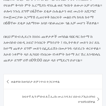
የፍፁም ቅጣት ምት ኤርሚያስ ዳንኤል ወደ ግብነት ለውጦ አቻ ሆነዋል።
ቶሎሳ ንጉሴ ደግሞ በ43ኛው ደቂቃ ሱሉልታን ወደ መሪነት አሸጋግሮ
የመጀመርያው አጋማሽ ሲጠናቀቅ ከዕረፍት መልስ የካ ክፍለ ከተማ
በ68ኛው ደቂቃ አለማየው አባይ ባስቆጠረው ጎል አቻ መሆን ችለዋል።
በዚህ ምድብ ሊደረጉ ከነበሩ ጨዋታዎች መካከል ባህርዳር ከተማ ከ
አውስኮድ በቴዲ አፍሮ ኮንሰርት ምክንያት ፤ የኢትዮጵያ መድን እና ደሴ
ከተማ ጨዋታ ደግሞ መድን በፌዴሬሽኑ በመታገዱ ሳይደረጉ ቀርተዋል።
እሁድ ነቀምት ላይ ሊካሄድ የነበረው የነቀምት ከተማ እና ሽረ እንዳስላሴ
ጨዋታ ደግሞ ሰኞ በ09:00 ሰበታ ላይ የሚደረግ ይሆናል።
Post
​ወልዋሎ ከወላይታ ድቻ ነጥብ ተጋርተዋል
navigation
​ከፍተኛ ሊግ ምድብ ለ | ኤሪክ ሙራንዳ እና ደቡብ ፖሊስ በግብ
ተንበሻብሸዋል