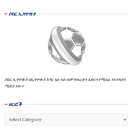
ሶከር ኢትዮጵያ
ሶከር ኢትዮጵያ በኢትዮጵያ እግር ኳስ ላይ ብቻ ትኩረቱን አድርጎ የሚሰራ የኦንላይን
ሚድያ ነው።
ዘርፎች
ዘርፎች