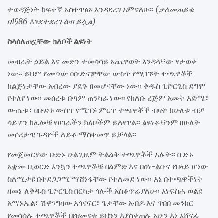
ተወዳጅነት ከፍተኛ አስተዋፅኦ እንዳደረገ አምናለሁ፡፡
(ቃለመጠይቁ
በ1986 እንደተደረገ ልብ ይሏል)
ስላሰለጠኗቸው ክለቦች ልዩነት
መብራት ኃይል እና መድን ተመሳሳይ አጨዋወት እንዳላቸው የታወቀ
ነው፡፡ ይህም የመጣው በቡድኖቻቸው ውስጥ የሚገኙት ተጫዋቾች
ከልጅነታቸው አብረው ያደጉ በመሆናቸው ነው፡፡ ቅዱስ ጊዮርጊስ ደግሞ
የተለየ ነው፡፡ መሰረቱ በጣም ጠንካራ ነው፡፡ የክለቡ ረጅም አመት እድሜ፣
ውጤቱ፣ በቡድኑ ውስጥ የሚገኙ ምርጥ ተጫዋቾች ብዛት ከሁለቱ ብቻ
ሳይሆን ከሌሎቹ የሀገራችን ክለቦችም ይለየዋል፡፡ ልዩነቶቹንም በሁለት
መሰረታዊ ጉዳዮች ለይቶ ማስቀመጥ ይቻላል፡፡
የመጀመርያው ቡድኑ ሁልጊዜም ትልልቅ ተጫዋቾች አሉት፡፡ ቡድኑ
አቋሙ ቢወርድ እንኳን ተጫዋቾቹ በልምድ እና በስነ-ልቡና የበላይ ሆነው
ስለሚታዩ በተደጋጋሚ ማሸነፋቸው የተለመደ ነው፡፡ እኔ በተጫዋችነት
ዘመኔ ለቅዱስ ጊዮርጊስ በርካታ ጎሎች አስቆጥሬያለሁ፡፡ እነፍስሐ ወልደ
አማኑኤል፣ ሽዋንግዛው አጎናፍር፣ ጌታቸው አብዶ እና ጥበበ መንክር
የመሳሰሉ ተጫዋቾች በየዘመናቱ ይህንን እያስቀጠሉ አሁን እነ አሸናፊ