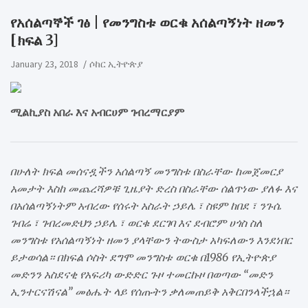
​የአሰልጣኞች ገፅ | የመንግስቱ ወርቁ አሰልጣኝነት ዘመን
[ክፍል 3]
January 23, 2018
ሶከር ኢትዮጵያ
ሚልኪያስ አበራ እና አብርሀም ገብረማርያም
በሁለት ክፍል መሰናዷችን አሰልጣኝ መንግስቱ በስራቸው ከመጀመርያ
አመታት እስከ መጨረሻዎቹ ጊዜያት ድረስ በስራቸው ሰልጥነው ያለፉ እና
በአሰልጣኝነትም አብረው የሰሩት አስራት ኃይሌ ፣ ስዩም ከበደ ፣ ንጉሴ
ገብሬ ፣ ገብረመድህን ኃይሌ ፣ ወርቁ ደርገባ እና ደብሮም ሀጎስ ስለ
መንግስቱ የአሰልጣኝነት ዘመን ያላቸውን ትውስታ አካፍለውን እንደነበር
ይታወሳል። በክፍል ሶስት ደግሞ መንግስቱ ወርቁ በ1986 የኢትዮጵያ
መድንን አስደናቂ የአፍሪካ ውድድር ጉዞ ተመርኩዞ በወጣው “መድን
ኢንተርናሽናል” መፅሔት ላይ የሰጡትን ቃለመጠይቅ አቅርበንላችኋል።