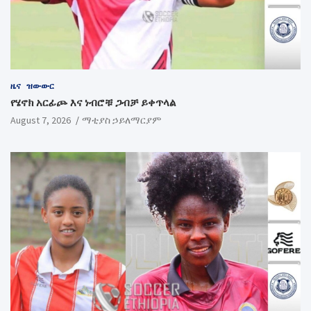
ዜና
ዝውውር
የሄኖክ አርፊጮ እና ነብሮቹ ጋብቻ ይቀጥላል
August 7, 2026
ማቲያስ ኃይለማርያም