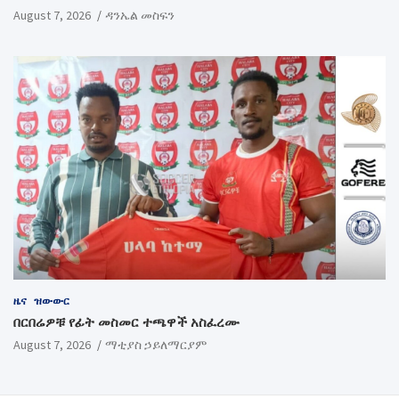
August 7, 2026
ዳንኤል መስፍን
ዜና
ዝውውር
በርበሬዎቹ የፊት መስመር ተጫዋች አስፈረሙ
August 7, 2026
ማቲያስ ኃይለማርያም