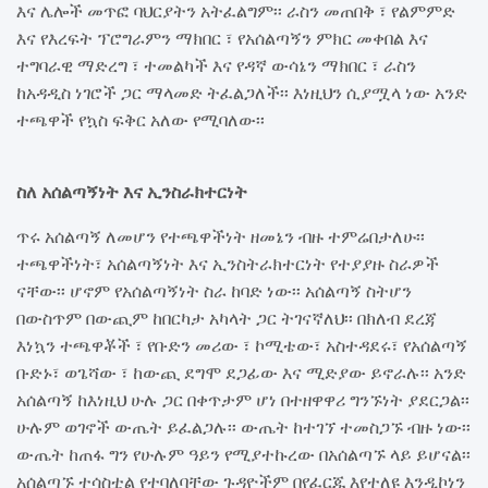
እና ሌሎች መጥፎ ባህርያትን አትፈልግም፡፡ ራስን መጠበቅ ፣ የልምምድ
እና የእረፍት ፕሮግራምን ማክበር ፣ የአሰልጣኝን ምክር መቀበል እና
ተግባራዊ ማድረግ ፣ ተመልካች እና የዳኛ ውሳኔን ማክበር ፣ ራስን
ከአዳዲስ ነገሮች ጋር ማላመድ ትፈልጋለች፡፡ እነዚህን ሲያሟላ ነው አንድ
ተጫዋች የኳስ ፍቅር አለው የሚባለው፡፡
ስለ አሰልጣኝነት እና ኢንስራክተርነት
ጥሩ አሰልጣኝ ለመሆን የተጫዋችነት ዘመኔን ብዙ ተምሬበታለሁ፡፡
ተጫዋችነት፣ አሰልጣኝነት እና ኢንስትራክተርነት የተያያዙ ስራዎች
ናቸው፡፡ ሆኖም የአሰልጣኝነት ስራ ከባድ ነው፡፡ አሰልጣኝ ስትሆን
በውስጥም በውጪም ከበርካታ አካላት ጋር ትገናኛለህ፡፡ በክለብ ደረጃ
እነኳን ተጫዋቾች ፣ የቡድን መሪው ፣ ኮሚቴው፣ አስተዳደሩ፣ የአሰልጣኝ
ቡድኑ፣ ወጌሻው ፣ ከውጪ ደግሞ ደጋፊው እና ሚድያው ይኖራሉ፡፡ አንድ
አሰልጣኝ ከእነዚህ ሁሉ ጋር በቀጥታም ሆነ በተዘዋዋሪ ግንኙነት ያደርጋል፡፡
ሁሉም ወገኖች ውጤት ይፈልጋሉ፡፡ ውጤት ከተገኘ ተመስጋኙ ብዙ ነው፡፡
ውጤት ከጠፋ ግን የሁሉም ዓይን የሚያተኩረው በአሰልጣኙ ላይ ይሆናል፡፡
አሰልጣኙ ተሳስቷል የተባለባቸው ጉዳዮችም በየፈርጁ እየተለዩ እንዲኮነን