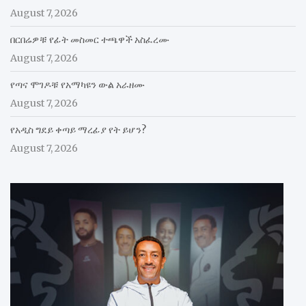
August 7, 2026
በርበሬዎቹ የፊት መስመር ተጫዋች አስፈረሙ
August 7, 2026
የጣና ሞገዶቹ የአማካዩን ውል አራዘሙ
August 7, 2026
የአዲስ ግደይ ቀጣይ ማረፊያ የት ይሆን?
August 7, 2026