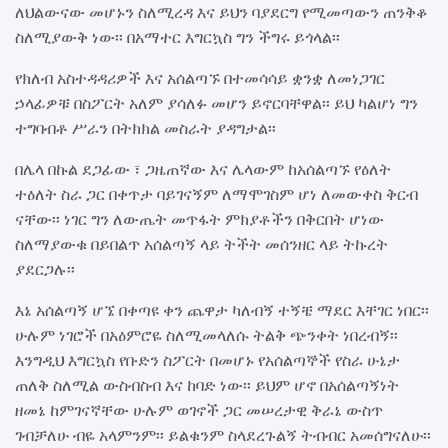
ለህልውናው መሆኑን ስለሚረዳ እና ይህን ባያደርግ የሚመጣውን ጠንቅቆ
ስለሚያውቅ ነው፡፡ በአማተር እግርኳስ ግን ችግሩ ይጎላል፡፡
የክለብ አስተዳዳሪዎች እና አሰልጣኙ በተመሳሳይ ቋንቋ ለመነጋገር
ኃላፊዎቹ በስፖርት አለም ያሳለፉ መሆን ይኖርባቸዋል፡፡ ይህ ካልሆነ ግን
ተግባብቶ ሥራን በትክክል መስራት ያዳግታል፡፡
በሌላ በኩል ደጋፊው ፣ ጋዜጠኛው እና ሌላውም ከአሰልጣኙ የዕለት
ተዕለት ስራ ጋር በቀጥታ ባይገናኝም ለማሞገስም ሆነ ለመውቀስ ቅርብ
ናቸው፡፡ ነገር ግን ለውጤት መጥፋት ምክያቶችን በቅርበት ሆነው
ስለማያውቁ በይበልጥ አሰልጣኝ ላይ ትችት መሰንዘር ላይ ትኩረት
ያደርጋሉ፡፡
እኔ አሰልጣኝ ሆኜ በቀጣዩ ቀን ጨዋታ ካለብኝ ተኝቼ ማደር እቸገር ነበር፡፡
ሁሉም ነገሮች በአዕምሮዬ ስለሚመላለሱ ትልቅ ጭንቀት ነበረብኝ፡፡
እንግዲህ እግርኳስ የቡድን ስፖርት በመሆኑ የአሰልጣኞች የስራ ሁኔታ
ጠለቅ ስለሚል ውስብስብ እና ከባድ ነው፡፡ ይህም ሆኖ በአሰልጣኝነት
ዘመኔ ከምገናኛቸው ሁሉም ወገኖች ጋር መሠረታዊ ቅራኔ ውስጥ
ገብቻለሁ ብዬ አላምንም፡፡ ይልቁንም ስላደረጉልኝ ትብብር አመሰግናለሁ፡፡