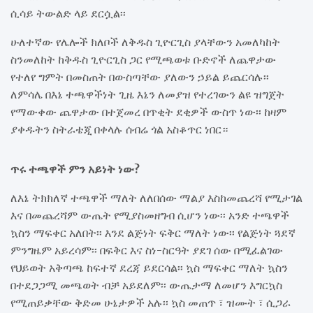
ሲሳይ ትውልድ ላይ ደርሷል፡፡
ሁለተኛው የሌሎች ክለቦች ለቅዱስ ጊዮርጊስ ያላቸውን አመለካከት
ስንመለከት ከቅዱስ ጊዮርጊስ ጋር የሚጫወቱ ቡድኖች ለጨዋታው
የተለየ ግምት በመስጠት በውስጣቸው ያለውን ኃይል ይጨርሳሉ፡፡
ለምሳሌ በእኔ ተጫዋችነት ጊዜ እኔን ለመያዝ የተረገውን ልዩ ዝግጀት
የማውቀው ጨዋታው በተጀመረ በጥቂት ደቂዎች ውስጥ ነው፡፡ ከዛም
ያቀዱትን ስትራቴጂ በቀላሉ ሰብሬ ጎል አስቆጥር ነበር።
ጥሩ ተጫዋች ምን አይነት ነው?
ለእኔ ትክክለኛ ተጫዋች ማለት ለለበሰው ማልያ እስከመጨረሻ የሚታገል
እና በመጨረሻም ውጤት የሚያስመዘግብ ሲሆን ነው፡፡ አንድ ተጫዋች
ኳስን ማፍቀር አለበት፡፡ እንደ ልጅነት ፍቅር ማለት ነው፡፡ የልጅነት ጓደኛ
ምንግዜም አይረሳም፡፡ በፍቅር እና ስነ-ስርዓት ያደገ ሰው በሚፈልገው
የህይወት አቅጣጫ ከፍተኛ ደረጃ ይደርሳል፡፡ ኳስ ማፍቀር ማለት ኳስን
በተደጋጋሚ መጫወት ብቻ አይደለም፡፡ ውጤታማ ለመሆን እግርኳስ
የሚጠይቃቸው ቅድመ ሁኔታዎች አሉ፡፡ ኳስ መጠጥ ፣ ዝሙት ፣ ሲጋራ