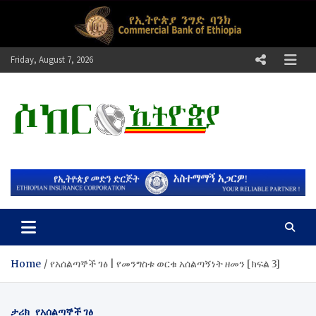
Skip
to
content
Friday, August 7, 2026
ሶከር ኢትዮጵያ
የኢትዮጵያ እግርኳስ ድምፅ !
Home
​የአሰልጣኞች ገፅ | የመንግስቱ ወርቁ አሰልጣኝነት ዘመን [ክፍል 3]
ታሪክ
የአሰልጣኞች ገፅ