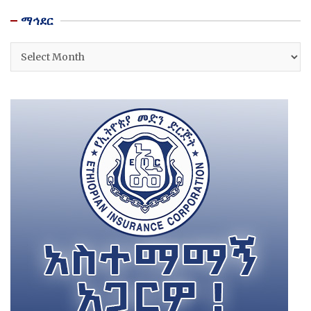
ማኅደር
ማኅደር