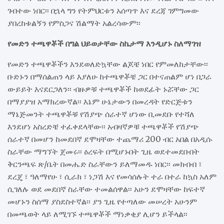
ገብተው ነበር፡፡ በኋላ ግን የትምህርቱን አሰጣጥ እና ደረጃ ገምግመው
ያበረከቱልኝን የምስጋና ሽልማት አልረሳውም፡፡
የመድን ተጫዋቾች በግል ህይወታቸው ስኬታማ እንዲሆኑ ስለማገዝ
የመድን ተጫዋቾችን እንደወለድኳቸው ልጆቼ ነበር የምመለከታቸው፡፡
ቡድኑን በማሰልጠን ላይ እያለሁ ከተጫዋቾቼ ጋር በተናጠልም ሆነ በጋራ
ውይይት እናደርጋለን፡፡ ብዙዎቹ ተጫዋቾች ከወደፊት ኑሯቸው ጋር
በማያያዝ አማክረውኛል፡፡ እኔም ሁኔታውን በመረዳት የድርጅቱን
ማኔጅመንት ተጫዋቾቹ የሽያጭ ሰራተኛ ሆነው ቢመደቡ የተሻለ
እንደሆነ አስረድቼ ተፈቀደላቸው፡፡ አብዛኛዎቹ ተጫዋቾች የሽያጭ
ሰራተኛ በመሆን ከመደበኛ ደሞዛቸው ተጨማሪ 200 ብር አበል በአዲሱ
ስራቸው ማግኘት ጀመሩ፡፡ ዕረፍት በሚሆኑበት ጊዜ ወደተመደቡበት
ቅርንጫፍ ጽ/ቤት በመሔድ ስራቸውን ይለማመዱ ነበር፡፡ መክብብ ፣
ደረጄ ፣ ዓለማየሁ ፣ ሲራክ ፣ ነጋሽ እና የመሳሰሉት ተራ በተራ ከኳስ አለም
ሲገለሉ ወደ መደበኛ ስራቸው ተመልሰዋል፡፡ አሁን ደሞዛቸው ከፍተኛ
መሆኑን ስሰማ ያስደስተኛል፡፡ ያን ጊዜ የተጣለው መሠረት አሁንም
በመጫወት ላይ ለሚገኙ ተጫዋቾች ማነቃቂያ ሊሆን ይችላል፡፡