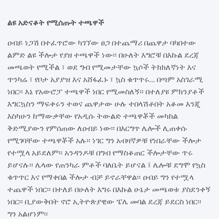
ልዩ አድናቆት የሚሰጡት ተጫዋች
ዐብይ ነጋሽ በተፈጥሮው ካገኘው ፀጋ በተጨማሪ በጨዋታ ባካበተው
ልምድ ልዩ ችሎታ የያዘ ተጫዋች ነው፡፡ በሁለት እግሮቹ በእኩል ደረጃ
መጫወት የሚችል ፣ ወደ ግብ የሚመታቸው ኳሶች ትክክለኛነት እና
ጥንካሬ ፣ የቦታ አያያዝ እና አሸፋፈኑ ፣ ኳስ ቁጥጥሩ… በጣም አስገራሚ
ነበር፡፡ እኔ የአውሮፓ ተጫዋች ነበር የሚመስለኝ፡፡ በተለያዩ ምክንያቶች
እግርኳስን ማፍቀሩን ተወና ጨዋታው ሁሉ ተበላሽቶበት አቆመ እንጂ
እስካሁን ከማውቃቸው የአዲሱ ትውልድ ተጫዋቾች መካከል
ቅድሚያውን የምሰጠው ለዐብይ ነው፡፡ በእርግጥ ሌሎች ሊጠቀሱ
የሚገባቸው ተጫዋቾች አሉ፡፡ ነገር ግን አብዛኛዎቹ የነበራቸው ችሎታ
የተሟላ አይደለም፡፡ አንዳንዶቹ በግብ የማስቆጠር ችሎታቸው ጥሩ
ይሆናሉ፡፡ ሌላው የጠንካራ ምቶች ባለቤት ይሆናል ፤ ሌሎቹ ደግሞ የኳስ
ቁጥጥር እና የማቀበል ችሎታ ብቻ ይኖራቸዋል፡፡ ዐብይ ግን የተሟላ
ተጨዋች ነበር፡፡ በተለይ በሁለት እግሩ በእኩል ሁኔታ መጫወቱ ያስደንቀኝ
ነበር፡፡ ቢያውቅበት ኖሮ ኢትዮጵያዊው ፔሌ መባል ደረጃ ይደርስ ነበር፡፡
ግን አልሆነም፡፡