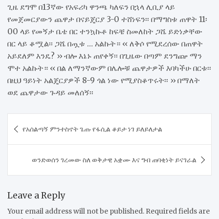
ጊዜ ደግሞ በ13ኛው የአፍሪካ ዋንጫ ካለፍን በኋላ ሊቢያ ላይ
የመጀመርያውን ጨዋታ በናይጄርያ 3-0 ተሸነፍን፡፡ በማግስቱ ጠዋት 11፡
00 ላይ የመኝታ ቤቴ በር ተንኳኩቶ ከፍቼ ስመለከት ጋሼ ይድነቃቸው
በር ላይ ቆሟል፡፡ ጋሼ በጧቱ … አልኩት። ‹‹ ለቅሶ የሚደረሰው በጠዋት
አይደለም እንዴ? ›› ብሎ እኔኑ ጠየቀኝ፡፡ በጊዜው በጣም ደንግጬ ማን
ሞተ አልኩት። ‹‹ በል ለማንኛውም በሌሎቹ ጨዋታዎች እባካችሁ በርቱ፡፡
በዚህ ዓይነት አልጄርያዎች 8-9 ጎል ነው የሚያስቆጥሩት፡፡ ›› በማለት
ወደ ጨዋታው ጉዳይ መለሰኝ፡፡
Post
​የአሰልጣኝ ምንተስኖት ጌጡ የፋሲል ቆይታ ነገ ይለይለታል
navigation
ወንድወሰን ገረመው ስለ ወቅታዊ አቋሙ እና ግብ ጠባቂነት ይናገራል
Leave a Reply
Your email address will not be published.
Required fields are