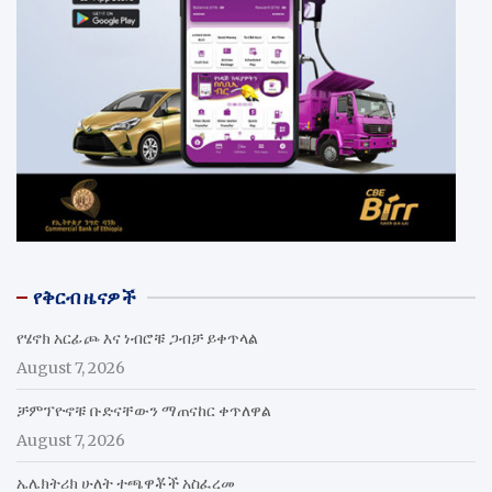
የቅርብ ዜናዎች
የሄኖክ አርፊጮ እና ነብሮቹ ጋብቻ ይቀጥላል
August 7, 2026
ቻምፕዮኖቹ ቡድናቸውን ማጠናከር ቀጥለዋል
August 7, 2026
ኤሌክትሪክ ሁለት ተጫዋቾች አስፈረመ