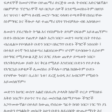
ፍቃደኞች ከመሆናቸው በተጨማሪ ድርጅቱ ሙሉ ትብብር አድርጎልኛል፡፡
በልምምድ ፕሮግራሞች ላይ በርካታ ሰዎች እንደሚመሰክሩትም በፀሃይ
እና ዝናብ ፣ ቁምጣ ለብሼ መርሃ-ግብር ሳላዛባ ተጫዋቾቹ በነበራቸው
ስነምግባር እና ችሎታ ላይ ተጨማሪ ህንፃ ገንብቻለሁ ብዬ አስባለሁ፡፡
ለመድን ያደረግኩት ትግል እና የደከምኩት ድካም በፍፁም አይቆጨኝም፡፡
ቡድኑ በነበረው የጨዋታ ስልት እረካ ነበር፡፡ መድን ‹‹ሀገር ቤት የተሰራ
ብራዚል›› የተባለለት ቡድን ነበር፡፡ በእርግጥ ቡድኑ ችግሮች ነበሩበት ፤
በተለይ ሁነኛ ግብ አስቆጣሪ አልነበረውም፡፡ ሆኖም የታሰበውን ሲስተም
በተግባር የሚያውል እጅ እና እግር ያለው ጨዋታ ይጫወት ነበር፡፡
የእንቅስቃሴው ይዘት እና ቅርፅ የሚለይ እንደነበር ቡድኑን የተታተሉ
የእግርኳስ አዋቂዎች ሊመሰክሩ ይችላሉ፡፡ በግል ክህሎትም ቡድኑ
የያዛቸው ዓብይ፣ ሲራክ፣ ጌቱ፣ ደረጄ አብዲ እና አብርሃም የሚዘነጉ
አይመስለኝም፡፡
መድንን ከሀገር ውስጥ አልፎ በአፍሪካ ታላላቅ ክለቦች ተርታ የማሰለፍ
እቅድ ነበረኝ፡፡ ይሁንና ጥሩ ስራ መሰናክል ስለማያጣው ችግሮች
አጋጥመውኛል፡፡ በተለይ ከውጪ የነበረው ግፊት ከባድ ነበር፡፡ ነገር ግን ያኔ
ለመድን የጣልኩት መሰረት አሁን ቡድኑ ለደረሰበት ውጤታማነት እና