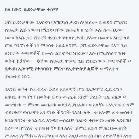
ስለ ክቡር ይድነቃቸው ተሰማ
ጋሼ ይድነቃቸው በአፍሪካ የእግርኳስ ታሪክ ለዛለለሙ ሲወደስ የሚኖር
የአፍሪካ ልጅ ነው፡፡ በሚሄድባቸው የአፍሪካ ሀገራት ሁሉ ስሙ ህያው
ነው፡፡ ከእሱ ጋር የነበረኝ ቀረቤታ የተለየ ታሪክ ያለው በመሆኑ እዚህ ላይ
የግል ግንኙነታችንን ማንሳት አልፈልግም፡፡ ጋሼ ይድነቃቸው በእኛ ጊዜ
ለነበሩት ተጫዋቾች በሙሉ ልዩ ፍቅር ነበረው፡፡ እሱ በሚያሰለጥንበት
ወቅት ከ3ኛው – 6ኛው የአፍሪካ ዋንጫ ጊዜ የነበርነውን ተጫዋቾች ‹‹
በታሪክ አጋጣሚ የተሰባሰቡ ምርጥ የኢትዮጵያ ልጆች
›› ማለትን
ያዘወትር ነበር፡፡
በአንድ ወቅት የመብራት ኃይል አሰልጣኝ ሆኜ በአጋጣሚ ፌዴሬሽን
አካባቢ ተገናኘን ፤ በወቅቱ ቡድኔ ውጤቱ ደከም ያለበት ጊዜ ነበር፡፡ ‹‹
መንግስቱ – ምነው መብራቱ ወደኋላ ያበራል፡፡ ›› አለኝ፡፡ በአነጋገሩ በጣም
ብደነቅም የነበረኝን አንዳንድ ችግሮች ገለፅኩለት፡፡ ቀጥሎም ‹‹ ቅመሳት፣
አሰልጣኝነት ቀላል ስራ እንዳይመስልህ፡፡ ከአሁኑ ቀበቶህን ጠበቅ አድርገህ
ስራ፡፡ ›› በማለት ተሰናበተኝ፡፡ ከዛ እለት ጀምሮ እሱን ምክር በመጠየቅ
ሥራዬን ለማሸነፍ ለፍቻለሁ፡፡ ለእኔ እዚህ መድረስ ብዙ ረድቶኛል፡፡ አንድ