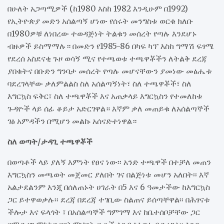
በሁለት አጋጣሚዎች (ከ1980 እስከ 1982 እንዲሁም በ1992)
የኢትዮጵያ መድን አሰልጣኝ ሆነው የሰሩት መንግስቱ ወርቁ ክለቡ
በ1980ዎቹ ለነበረው ተወዳጅነት ትልቁን መሰረት የጣሉ እንደሆኑ
ብዙዎች ይስማማሉ። በመድን የ1985-86 በካፍ ካፕ እስከ ግማሽ ፍፃሜ
የደረሰ አስደናቂ ጉዞ ወሳኝ ሚና የተጫወቱ ተጫዋቾችን ለትልቅ ደረጃ
ያበቁትና በቡድን ግንባታ መሰረት የጣሉ መሆናቸውን ያመነው መፅሔቱ
ባደረገላቸው ቃለምልልስ ስለ አሰልጣኝነት፣ ስለ ተጫዋቾች፣ ስለ
እግርኳስ ፍቅር፣ ስለ ተጫዋቾች እና አጠቃላይ እግርኳስን የተመለከቱ
ጉዳዮች ላይ ሰፊ ቆይታ አድርገዋል። እኛም ቃለ መጠይቁ ለአሰልጣኞች
ገፅ አምዳችን በሚሆን መልኩ አሰናድተነዋል።
ስለ ወጣት/ታዳጊ ተጫዋቾች
በወጣቶች ላይ ያለኝ እምነት የፀና ነው፡፡ አንድ ተጫዋች በተቻለ መጠን
እግርኳስን መጫወት መጀመር ያለበት ገና በልጅነቱ መሆን አለበት፡፡ እኛ
አልታደልንም እንጂ በሰለጠኑት ሀገራት በ5 እና 6 ዓመታችው ከእግርኳስ
ጋር ይተዋወቃሉ፡፡ ደረጃ በደረጃ ተገቢው ስልጠና ይሰጣቸዋል፡፡ በሕፃናቱ
ችሎታ እና ፍላጎት ፣ በአሰልጣኞች ግምገማ እና ከቤተሰቦቻቸው ጋር