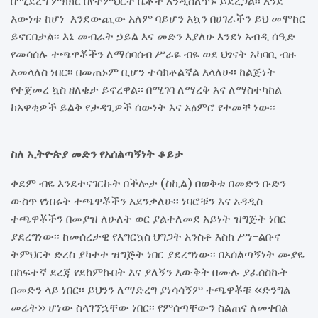
በሚደረግ ምክክር በየትምህርት ቤቶች እንዲሰለጥኑ ይደረጋል፡፡ እንደ
እውነቱ ከሆነ እንደውጪው አለም ባይሆን እኳን በሀገራችን ይህ መሞከር
ይኖርበታል፡፡ እኔ መብራት ኃይል እና መድን እያለሁ እንደነ አብዲ ሰዒድ
የመሳሰሉ ተጫዋቾችን ለማሰባሰብ ሥራዬ ብዬ ወደ ህፃናት አካባቢ ብዙ
እመላለስ ነበር፡፡ በመጠኑም ቢሆን ተሳክቶልኛል እላለሁ፡፡ ከልጅነት
የተጀመረ ኳስ ዘለቄታ ይኖረዋል፡፡ በሚገባ ለማረቅ እና ለማስተካከል
ከአዋቂዎች ይልቅ የታዳጊዎች ሰውነት እና አዕምሮ የተመቸ ነው፡፡
ስለ ኢትዮጵያ መድን የአሰልጣኝነት ቆይታ
ቀደም ብዬ እንደተናገርኩት በችሎታ (ስኪል) በወቅቱ በመድን ቡድን
ውስጥ የነበሩት ተጫዋቾችን አደንቃለሁ፡፡ ነባሮቹን እና አዳዲስ
ተጫዋቾችን በመያዝ ለሁለት ወር ያልተለመደ አይነት ዝግጅት ነበር
ያደረግነው፡፡ ከመሰረታዊ የእግርኳስ ህግጋት አንስቶ እስከ ሥነ-ልቡና
ትምህርት ድረስ ያካተተ ዝግጅት ነበር ያደረግነው፡፡ በአሰልጣኝነት ሙያዬ
በከፍተኛ ደረጃ የደከምኩበት እና ያለኝን እውቅት በሙሉ ያፈሰስኩት
በመድን ላይ ነበር፡፡ ይህንን ለማድረግ ያነሳሳኝም ተጫዋቾቹ ‹‹ድንግል
መሬት›› ሆነው ስላገኘኋቸው ነበር፡፡ የምሰጣቸውን ስልጠና ለመቀበል