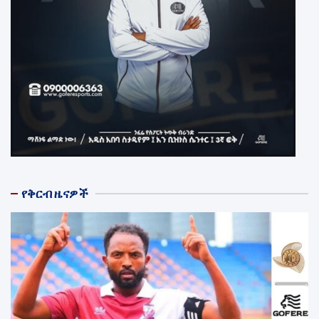
የቅርብ ዜናዎች