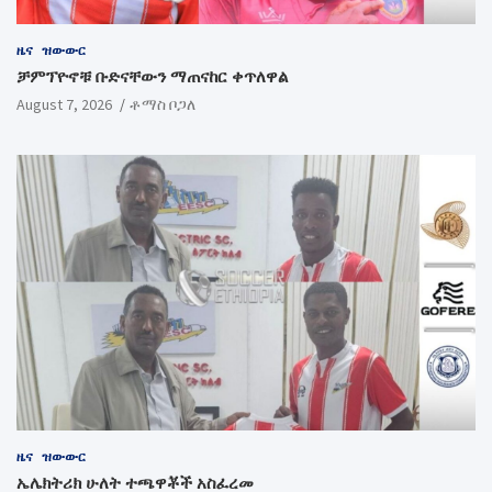
ዜና
ዝውውር
ቻምፕዮኖቹ ቡድናቸውን ማጠናከር ቀጥለዋል
August 7, 2026
ቶማስ ቦጋለ
ዜና
ዝውውር
ኤሌክትሪክ ሁለት ተጫዋቾች አስፈረመ