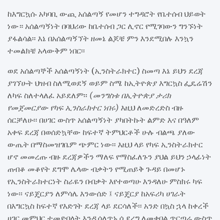
ከእግርኳሱ አካባቢ ውጪ አሰልጣኝ የመሆን ተግዳሮት የቤተሰብ ህይወት
ነው። አሰልጣኝነት በባህሪው ከቤተሰብ ጋር ሊኖር የሚገባውን ግንኙነት
ያፋልሳል፡፡ እኔ በአሰልጣኝኘት ዘመኔ ልጆቼ ምን እንደሚበሉ እንኳን
ተመልክቼ አላውቅም ነበር፡፡
ወደ አሰልጣኞች አሰልጣኝነት (ኢንስትራክተር) ስመጣ እኔ ይህን ደረጃ
ያገኘሁት ህዝብ ስለሚወደኝ ወይም ስሜ ከኢትዮጵያ እግርኳስ ፌዴሬሽን
ለካፍ ስለተላለፈ አይደለም፡፡
(መንግስቱ በኢትዮጵያ ታሪክ
የመጀመርያው የካፍ ኢንስራክተር ነበሩ)
እዚህ ለመድረድስ ብዙ
ሰርቻለሁ፡፡ በሀገር ውስጥ አሰልጣኝነት ያካበትኩት ልምድ እና በዓለም
አቀፍ ደረጃ በወሰድኳቸው ከፍተኛ ትምህርቶች ሁሉ ብልጫ ያለው
ውጤት በማስመዝገቤም ጭምር ነው፡፡ እዚህ ላይ የካፍ ኢንስትራክተር
ሆኖ መመረጡ ብዙ ደረጃዎችን ማለፍ የማስፈለጉን ያህል ይህን ኃላፊነት
ጠብቆ መቆየት ደግሞ ሌላው ብቃትን የሚጠይቅ ጉዳይ በመሆኑ
የኢንስትራክተርነት ስራዬን በብቃት እየተወጣሁ እንዳለሁ ምስክሩ ካፍ
ነው፡፡ ናይጄርያን ለምሳሌ እንውሰድ ፤ ናይጄርያ ከአፍሪካ ሀገራት
በእግርኳስ ከፍተኛ የእድገት ደረጃ ላይ ደርሳለች፡፡ አንድ በኳስ ኋላ ከቀረች
ሀገር መምህር ተመድቦላት እንዲሰለጥኑ ሲደረግ ለመቀበል ጥርጣሬ ውስጥ