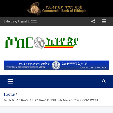
Skip
to
content
Saturday, August 8, 2026
ሶከር ኢትዮጵያ
የኢትዮጵያ እግርኳስ ድምፅ !
Home
​ከፊፋ ከተላከ ዘጠኝ ቀን ያስቆጠረ ደብዳቤ ይፋ አለመደረግ እያነጋገረ ይገኛል