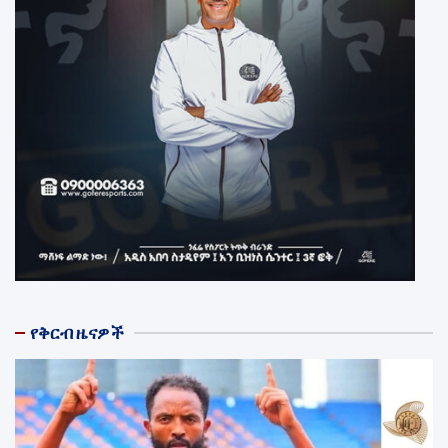
የቅርብ ዜናዎች