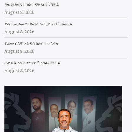
ዓሊ አህመድ ከባድ ጉዳት አስተናግዷል
August 8, 2026
ያሬድ መሐመድ በአዲስ አዳጊዎቹ ቤት ይቆያል
August 8, 2026
ፍሬው ሰለሞን አዲስ ክለብ ተቀላቀለ
August 8, 2026
ሐይቆቹ አንድ ተጫዋች አስፈርመዋል
August 8, 2026