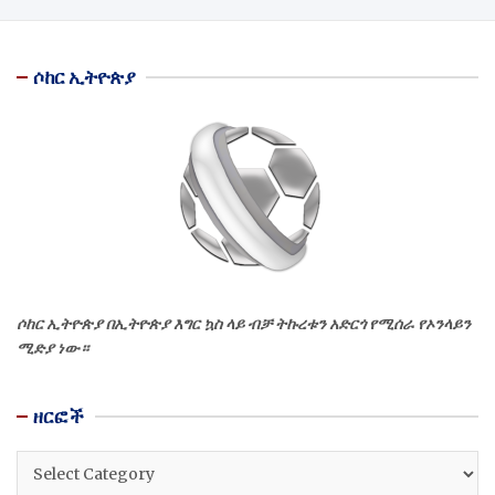
ሶከር ኢትዮጵያ
ሶከር ኢትዮጵያ በኢትዮጵያ እግር ኳስ ላይ ብቻ ትኩረቱን አድርጎ የሚሰራ የኦንላይን
ሚድያ ነው።
ዘርፎች
ዘርፎች