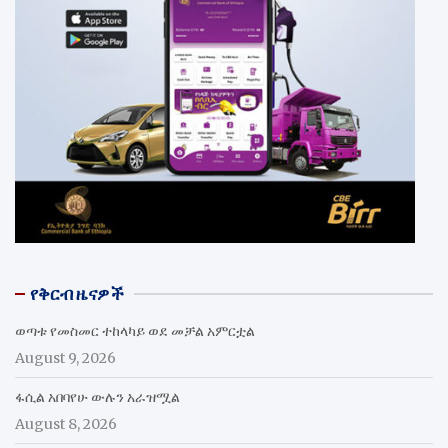
የቅርብ ዜናዎች
ወጣቱ የመስመር ተከላካይ ወደ መቻል አምርቷል
August 9, 2026
ፋሲል አበባየሁ ውሉን አራዝሟል
August 8, 2026