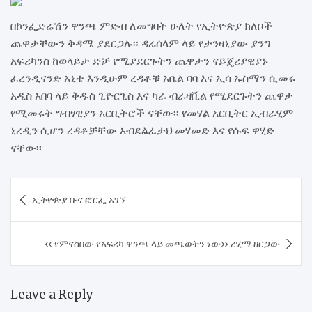
በኮንፌድሬሽን ዋንጫ ምድብ ለመግባት ሁለት የኢትዮጵያ ክለቦች
ጨዋታቸውን ቅዳሜ ያደርጋሉ፡፡ ዳሬሰላም ላይ የታንዛኒያው ያንግ
አፍሪካንስ ከወላይታ ድቻ የሚያደርጉትን ጨዋታን ናይጄሪያዊያኑ
ፈረንዲናንድ አኒቴ እንዲሁም ረዳቶቹ አቤል ባባ እና ኢሳ ኡስማን ሲመሩ
አዲስ አበባ ላይ ቅዱስ ጊዮርጊስ እና ካራ ብራዛቪል የሚደርጉትን ጨዋታ
የሚመሩት ግብፃዊያን አርቢትሮች ናቸው፡፡ የመሃል አርቢትር ኢብራሂም
ኒረዲን ሲሆን ረዳቶቻቸው አብደልፈታህ መሃመድ እና የሱፍ ዋሂድ
ናቸው፡፡
Post
ኢትዮጵያ ቡና ፎርፌ አገኘ
navigation
‹‹ የምናስበው የአፍሪካ ዋንጫ ላይ መጫወትን ነው›› ረሂማ ዘርጋው
Leave a Reply