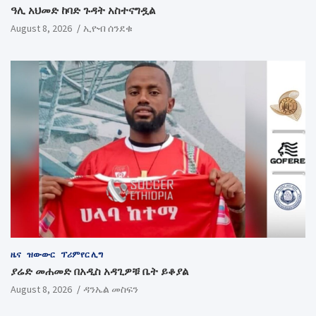
ዓሊ አህመድ ከባድ ጉዳት አስተናግዷል
August 8, 2026
ኢዮብ ሰንደቁ
ዜና
ዝውውር
ፕሪምየር ሊግ
ያሬድ መሐመድ በአዲስ አዳጊዎቹ ቤት ይቆያል
August 8, 2026
ዳንኤል መስፍን