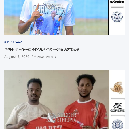
ዜና
ዝውውር
ወጣቱ የመስመር ተከላካይ ወደ መቻል አምርቷል
August 9, 2026
ዳንኤል መስፍን