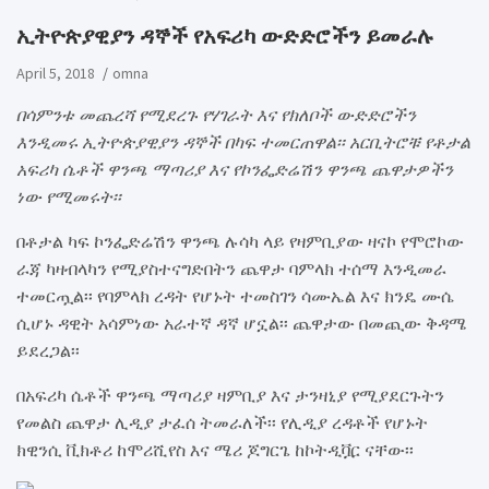
ኢትዮጵያዊያን ዳኞች የአፍሪካ ውድድሮችን ይመራሉ
April 5, 2018
omna
በሳምንቱ መጨረሻ የሚደረጉ የሃገራት እና የክለቦች ውድድሮችን
እንዲመሩ ኢትዮጵያዊያን ዳኞች በካፍ ተመርጠዋል፡፡ አርቢትሮቹ የቶታል
አፍሪካ ሴቶች ዋንጫ ማጣሪያ እና የኮንፌድሬሽን ዋንጫ ጨዋታዎችን
ነው የሚመሩት፡፡
በቶታል ካፍ ኮንፌድሬሽን ዋንጫ ሉሳካ ላይ የዛምቢያው ዛናኮ የሞሮኮው
ራጃ ካዛብላካን የሚያስተናግድበትን ጨዋታ ባምላክ ተሰማ እንዲመራ
ተመርጧል፡፡ የባምላክ ረዳት የሆኑት ተመስገን ሳሙኤል እና ክንዴ ሙሴ
ሲሆኑ ዳዊት አሳምነው አራተኛ ዳኛ ሆኗል፡፡ ጨዋታው በመጪው ቅዳሜ
ይደረጋል፡፡
በአፍሪካ ሴቶች ዋንጫ ማጣሪያ ዛምቢያ እና ታንዛኒያ የሚያደርጉትን
የመልስ ጨዋታ ሊዲያ ታፈሰ ትመራለች፡፡ የሊዲያ ረዳቶች የሆኑት
ክዊንሲ ቪክቶሪ ከሞሪሺየስ እና ሜሪ ጆግርጌ ከኮትዲቯር ናቸው፡፡