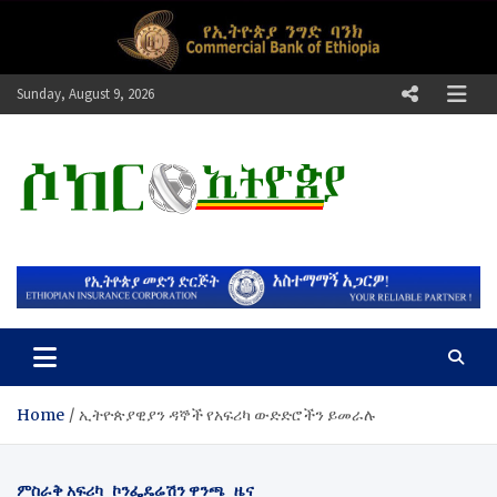
Skip
to
content
Sunday, August 9, 2026
ሶከር ኢትዮጵያ
የኢትዮጵያ እግርኳስ ድምፅ !
Home
ኢትዮጵያዊያን ዳኞች የአፍሪካ ውድድሮችን ይመራሉ
ምስራቅ አፍሪካ
ኮንፌዴሬሽን ዋንጫ
ዜና