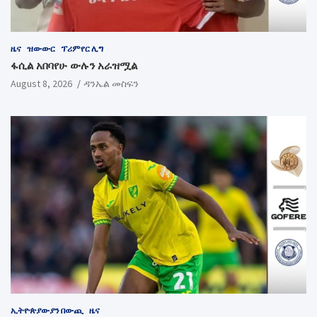
ዜና
ዝውውር
ፕሪምየር ሊግ
ፋሲል አበባየሁ ውሉን አራዝሟል
August 8, 2026
ዳንኤል መስፍን
ኢትዮጵያውያን በውጪ
ዜና