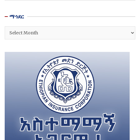
ማኅደር
ማኅደር