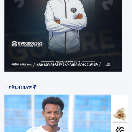
የቅርብ ዜናዎች