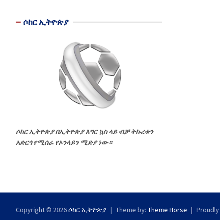
ሶከር ኢትዮጵያ
ሶከር ኢትዮጵያ በኢትዮጵያ እግር ኳስ ላይ ብቻ ትኩረቱን
አድርጎ የሚሰራ የኦንላይን ሚድያ ነው።
Copyright © 2026
ሶከር ኢትዮጵያ
Theme by:
Theme Horse
Proudly