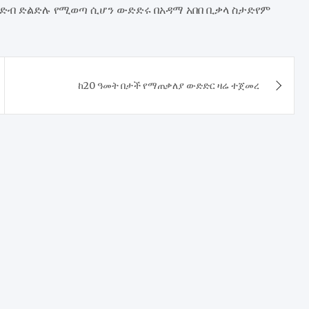
ምድብ ድልድሉ የሚወጣ ሲሆን ውድድሩ በአዳማ አበበ ቢቃላ ስታድየም
ከ20 ዓመት በታች የማጠቃለያ ውድድር ዛሬ ተጀመረ