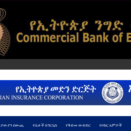
ጵያውያን በውጪ
የሴቶች እግርኳስ
የቅድመ ውድድር
የሶከር አምዶች