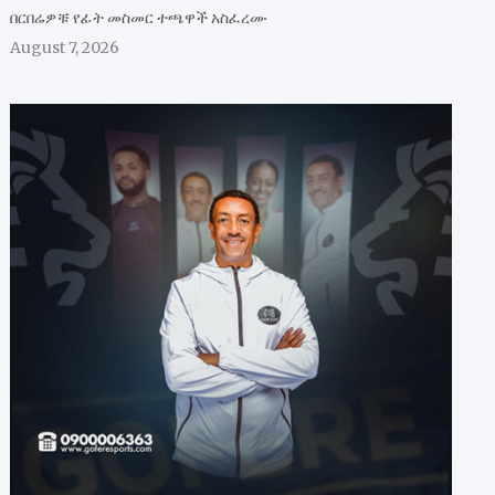
በርበሬዎቹ የፊት መስመር ተጫዋች አስፈረሙ
August 7, 2026