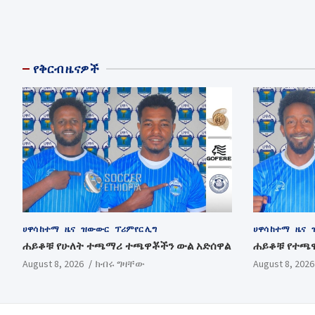
የቅርብ ዜናዎች
ሀዋሳ ከተማ
ዜና
ዝውውር
ፕሪምየር ሊግ
ሀዋሳ ከተማ
ዜና
ሐይቆቹ የሁለት ተጫማሪ ተጫዋቾችን ውል አድሰዋል
ሐይቆቹ የተጫ
August 8, 2026
ክብሩ ግዛቸው
August 8, 2026