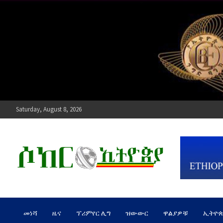
Skip
to
content
Saturday, August 8, 2026
ሶከር ኢትዮጵያ
የኢትዮጵያ እግርኳስ ድምፅ !
መነሻ
ዜና
ፕሪምየር ሊግ
ዝውውር
ዋልያዎቹ
ኢትዮ