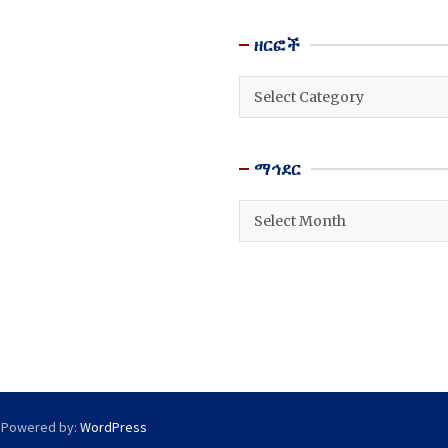
ዘርፎች
ዘርፎች
ማኅደር
ማኅደር
 Powered by:
WordPress