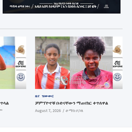
ዜና
ዝውውር
ቀጥላል
ቻምፕዮኖቹ ቡድናቸውን ማጠናከር ቀጥለዋል
ም
August 7, 2026
ቶማስ ቦጋለ