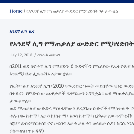
Home
የአንደኛ ሊግ የማጠቃለያ ውድድር የሚካሄድበት ቦታ ታውቋል
አንደኛ ሊግ
ዜና
የአንደኛ ሊግ የማጠቃለያ ውድድር የሚካሄድበ
July 12, 2018
ዳንኤል መስፍን
በ2011 ወደ ከፍተኛ ሊግ የሚያድጉ 6 ቡድኖችን የሚለየው የኢትዮጵያ 
እንደሚካሄድ ፌዴሬሽኑ አታውቋል።
የኢትዮዽያ አንደኛ ሊግ የ2010 የውድድር ዓመት መደበኛው የዙር ውድ
በተደረጉ የምድብ ሠ ጨዋታዎች ፍፃሜውን አግኝቷል። ወደ ማጠቃለያ
ታውቀዋል።
ወደ ማጠቃለያ ውድድሩ ማለፋቸውን ያረጋገጡ ቡድኖች የሚከተሉት ና
ቱሉ ቦሎ ከተማ፣ አራዳ ክ/ከተማ፣ አሶሳ ከተማ፣ ቢሾፍቱ አውቶሞቲቭ፣ 
ጎጃም ደብረማርቆስ፣ ናኖ ሁርቡ፣ አቃቂ ቃሊቲ፣ ወላይታ ሶዶ፣ አርሲ ነገ
ያስመዘገበ ጥሩ 4ኛ)