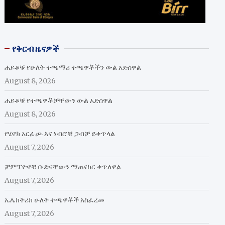
የቅርብ ዜናዎች
ሐይቆቹ የሁለት ተጫማሪ ተጫዋቾችን ውል አድሰዋል
August 8, 2026
ሐይቆቹ የተጫዋቾቻቸውን ውል አድሰዋል
August 8, 2026
የሄኖክ አርፊጮ እና ነብሮቹ ጋብቻ ይቀጥላል
August 7, 2026
ቻምፕዮኖቹ ቡድናቸውን ማጠናከር ቀጥለዋል
August 7, 2026
ኤሌክትሪክ ሁለት ተጫዋቾች አስፈረመ
August 7, 2026