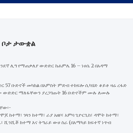
ት ቦታ ታውቋል
አንደኛ ሊግ የማጠቃለያ ውድድር ከሐምሌ 16 – ነሀሴ 2 በአዳማ
ድር 57 ቡድኖች መካከል በአምስት ምድብ ተከፍሎ ሲካሄድ ቆይቶ ዛሬ ረፋድ
ው ውድድር ማለፋቸውን ያረጋገጡት 16 ቡድኖችም ሙሉ ለሙሉ
ቸው፡-
ሞጆ ከተማ፣ ገላን ከተማ፣ ራያ አዘቦ፣ አምባ ጊዮርጊስ፣ ዳሞት ከተማ፣
ሌ፣ ሺንሺቾ ከተማ እና ትግራይ ውሀ ስራ (በአማካይ ከፍተኛ ነጥብ