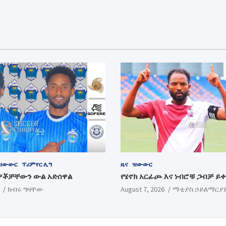
ዝውውር
ፕሪምየር ሊግ
ዜና
ዝውውር
ዋቾቻቸውን ውል አድሰዋል
የሄኖክ አርፊጮ እና ነብሮቹ ጋብቻ ይ
ክብሩ ግዛቸው
August 7, 2026
ማቲያስ ኃይለማርያ