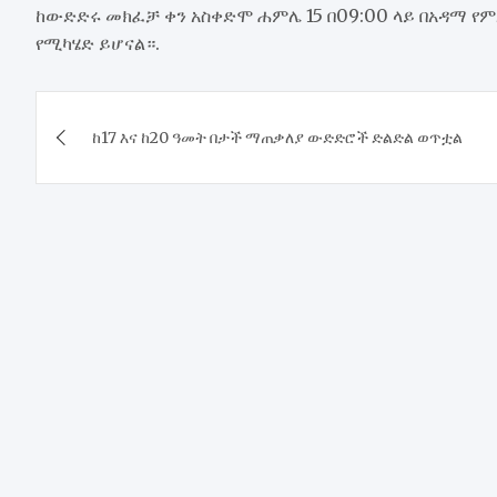
ከውድድሩ መክፈቻ ቀን አስቀድሞ ሐምሌ 15 በ09:00 ላይ በአዳማ የ
የሚካሄድ ይሆናል።.
Post
ከ17 እና ከ20 ዓመት በታች ማጠቃለያ ውድድሮች ድልድል ወጥቷል
navigation