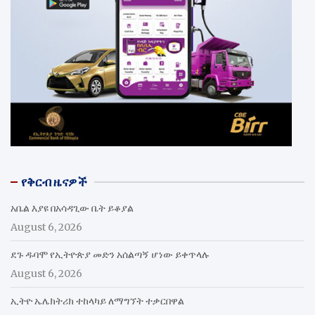
የቅርብ ዜናዎች
አቤል እያዩ በአሳዳጊው ቤት ይቆያል
August 6, 2026
ደጉ ዱባሞ የኢትዮጵያ መድን አሰልጣኝ ሆነው ይቀጥላሉ
August 6, 2026
ኢትዮ ኤሌክትሪክ ተከላካይ ለማግኘት ተቃርበዋል