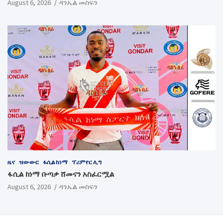
August 6, 2026
ዳንኤል መስፍን
ዜና
ዝውውር
ፋሲል ከነማ
ፕሪምየር ሊግ
ፋሲል ከነማ ቡጣቃ ሸመናን አስፈርሟል
August 6, 2026
ዳንኤል መስፍን