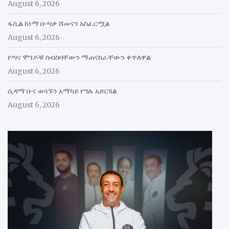
August 6, 2026
ፋሲል ከነማ ቡጣቃ ሸመናን አስፈርሟል
August 6, 2026
የጣና ሞገዶቹ ስብስባቸውን ማጠናከራቸውን ቀጥለዋል
August 6, 2026
ሲዳማ ቡና ወሳኙን አማካይ የግሉ አድርጓል
August 6, 2026