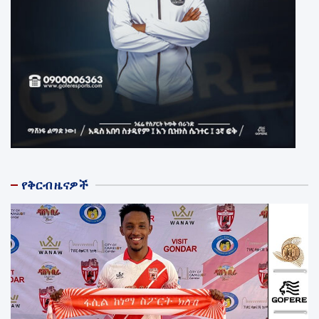
የቅርብ ዜናዎች