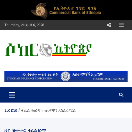
Skip
to
content
Thursday, August 6, 2026
ሶከር ኢትዮጵያ
የኢትዮጵያ እግርኳስ ድምፅ !
Home
ፋሲል ዘጠነኛ ተጨዋቹን አስፈርሟል
ዜና
ዝውውር
ፋሲል ከነማ