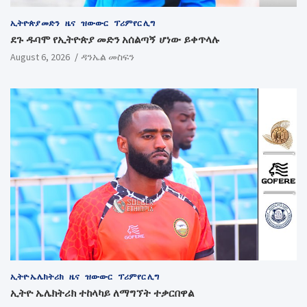
ኢትዮጵያ መድን
ዜና
ዝውውር
ፕሪምየር ሊግ
ደጉ ዱባሞ የኢትዮጵያ መድን አሰልጣኝ ሆነው ይቀጥላሉ
August 6, 2026
ዳንኤል መስፍን
ኢትዮ ኤሌክትሪክ
ዜና
ዝውውር
ፕሪምየር ሊግ
ኢትዮ ኤሌክትሪክ ተከላካይ ለማግኘት ተቃርበዋል