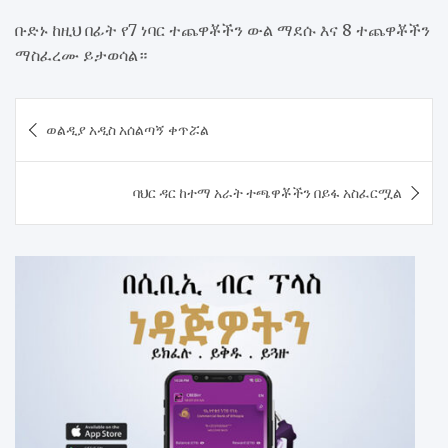
ቡድኑ ከዚህ በፊት የ7 ነባር ተጨዋቾችን ውል ማደሱ እና 8 ተጨዋቾችን
ማስፈረሙ ይታወሳል።
Post
ወልዲያ አዲስ አሰልጣኝ ቀጥሯል
navigation
ባህር ዳር ከተማ አራት ተጫዋቾችን በይፋ አስፈርሟል