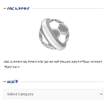
ሶከር ኢትዮጵያ
ሶከር ኢትዮጵያ በኢትዮጵያ እግር ኳስ ላይ ብቻ ትኩረቱን አድርጎ የሚሰራ የኦንላይን
ሚድያ ነው።
ዘርፎች
ዘርፎች