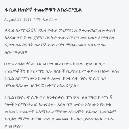
ፋሲል ዘጠነኛ ተጨዋቹን አስፈርሟል
August 17, 2018
ሚካኤል ለገሠ
ፋሲል ከነማ በ2011 የኢትዮጵያ ፕሪምየር ሊግ ተጠናክሮ ለመቅረብ
ከአሰልጣኝ ቅጥር ጀምሮ በርካታ ተጨዋቾችን ወደ ክለቡ እየቀላቀለ
ሲሆን ዛሬ ከሰዓት ዘጠነኛ ተጨዋቹን ማስፈረሙን በይፋዊ ገፁ
አስታውቋል።
ቡድኑ አሰልጣኝ ውበቱ አባተን ወደ ቡድኑ ካመጣ በኃላ በርካታ
ተጨዋቾችን ከፕሪምየር ሊጉ ክለቦች ሲያስፈርም ቆይቶ በዛሬው እለት
ፋሲል አስማማውን በሁለት አመት ኮንትራት ከፍተኛ ሊግ ላይ
ከሚወዳደረው ከለገጣፎ ከተማ አስፈርሟል።
ፋሲል በከፍተኛ ሊጉ ጥሩ እንቅስቃሴ በማሳየት ለለገጣፎ ከተማ 9
ጎሎችን በማስቆጠር አጠናቋል። አሰልጣኝ ውበቱ እስካሁን የአጥቂ
መስመር ተጨዋች አለማስፈረማቸው አግራሞት የፈጠረ ቢመስልም
ፋሲልን ማምጣታቸው የአጥቂ መስመር ክፍሉን ያጠናክራል ተብሎ
ይጠበቃል።