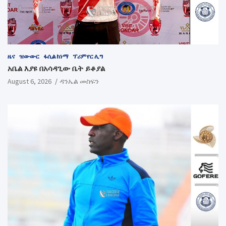
ዜና
ዝውውር
ፋሲል ከነማ
ፕሪምየር ሊግ
አቤል እያዩ በአሳዳጊው ቤት ይቆያል
August 6, 2026
ዳንኤል መስፍን