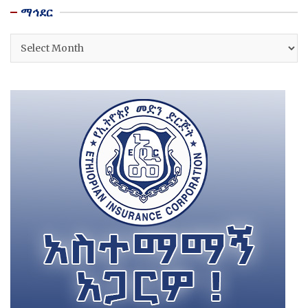
ማኅደር
ማኅደር