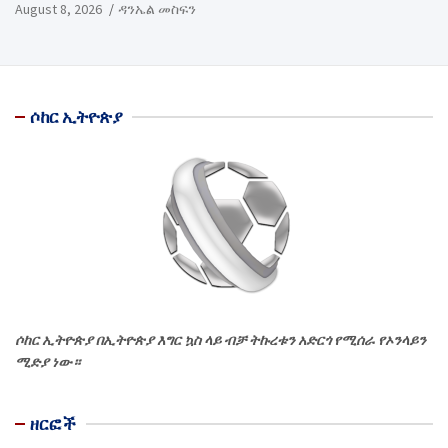
August 8, 2026
ዳንኤል መስፍን
ሶከር ኢትዮጵያ
ሶከር ኢትዮጵያ በኢትዮጵያ እግር ኳስ ላይ ብቻ ትኩረቱን አድርጎ የሚሰራ የኦንላይን
ሚድያ ነው።
ዘርፎች