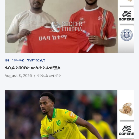
ዜና
ዝውውር
ፕሪምየር ሊግ
ፋሲል አበባየሁ ውሉን አራዝሟል
August 8, 2026
ዳንኤል መስፍን