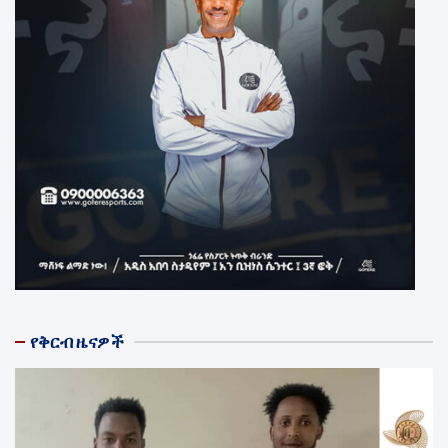
የቅርብ ዜናዎች