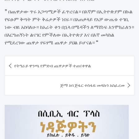
” በጨዋታው ጥሩ አጋጣሚዎች ፈጥረናል። በእኛም በኢትዮጵያም በኩል
የፍፁም ቅጣት ምት ቅሬታዎች ነበሩ። በአጠቃላይ የአቻ ውጤቱ ተገቢ
ነው ብዬ አስባለሁ። ከአራት ቀን በኋላ በሜዳችን ለማሸነፍ እንሞክራለን።
በእርግጠኝነት ልናገር የምችለው በኢትዮጵያ እና በእኛ መካከል
የሚደረገው ጨዋታ የፍፃሜ ጨዋታ ያህል ይሆናል። “
Post
የትግራይ ዋንጫ የምድብ ጨዋታዎች ተጠናቀዋል
navigation
ጅማ አባ ጅፋር ተስፋዬ መላኩን አስፈረመ