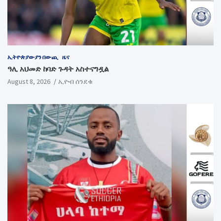
ኢትዮጵያውያን በውጪ
ዜና
ዓሊ አህመድ ከባድ ጉዳት አስተናግዷል
August 8, 2026
ኢዮብ ሰንደቁ