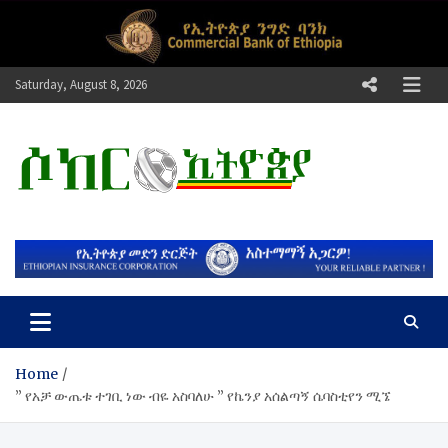
Skip
to
content
Saturday, August 8, 2026
ሶከር ኢትዮጵያ
የኢትዮጵያ እግርኳስ ድምፅ !
Home
” የአቻ ውጤቱ ተገቢ ነው ብዬ አስባለሁ ” የኬንያ አሰልጣኝ ሴባስቲየን ሚኜ