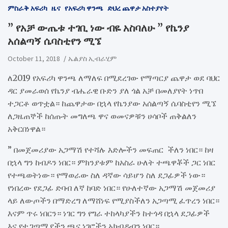
ምስራቅ አፍሪካ
ዜና
የአፍሪካ ዋንጫ
ድህረ ጨዋታ አስተያየት
” የአቻ ውጤቱ ተገቢ ነው ብዬ አስባለሁ ” የኬንያ
አሰልጣኝ ሴባስቲየን ሚኜ
October 11, 2018
ኤልያስ ኢብራሂም
ለ2019 የአፍሪካ ዋንጫ ለማለፍ በሚደረገው የማጣርያ ጨዋታ ወደ ባህር
ዳር ያመራወሰ የኬንያ ብሔራዊ ቡድን ያለ ጎል አቻ በመለያየት ነጥበ
ተጋርቶ ወጥቷል። ከጨዋታው በኋላ የኬንያው አሰልጣኝ ሴባስቲየን ሚኜ
ለጋዜጠኞች ከሰጡት መግለጫ ዋና ወመናዎቹን ሀሳቦች ጠቅልለን
አቅርበነዋል።
” በመጀመሪያው አጋማሽ የተሻሉ እድሎችን መፍጠር ችለን ነበር። ከዛ
በኋላ ግን ከብዶን ነበር። ምክንያቱም ከአስራ ሁለት ተጫዋቾች ጋር ነበር
የተጫወትነው። የማወራው ስለ ዳኛው ሳይሆን ስለ ደጋፊዎች ነው።
የነበረው የደጋፊ ድባብ ለኛ ከባድ ነበር። የሁለተኛው አጋማሽ መጀመሪያ
ላይ ለውጦችን በማድረግ ለማሸነፍ የሚያስችለን አጋጣሚ ፈጥረን ነበር።
እናም ጥሩ ነበርን። ነገር ግን የግራ ተከላካያችን ከተጎዳ በኋላ ደጋፊዎች
እና የተጋጣሚያችን ጫና ነገሮችን አክብዶብን ነበር።