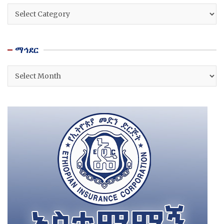
ዘርፎች
ማኅደር
ማኅደር