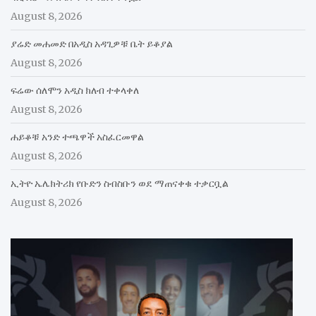
August 8, 2026
ያሬድ መሐመድ በአዲስ አዳጊዎቹ ቤት ይቆያል
August 8, 2026
ፍሬው ሰለሞን አዲስ ክለብ ተቀላቀለ
August 8, 2026
ሐይቆቹ አንድ ተጫዋች አስፈርመዋል
August 8, 2026
ኢትዮ ኤሌክትሪክ የቡድን ስብስቡን ወደ ማጠናቀቁ ተቃርቧል
August 8, 2026