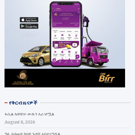
የቅርብ ዜናዎች
ፋሲል አበባየሁ ውሉን አራዝሟል
August 8, 2026
ዓሊ አህመድ ከባድ ጉዳት አስተናግዷል