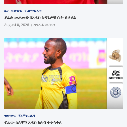
ዜና
ዝውውር
ፕሪምየር ሊግ
ያሬድ መሐመድ በአዲስ አዳጊዎቹ ቤት ይቆያል
August 8, 2026
ዳንኤል መስፍን
ዝውውር
ፕሪምየር ሊግ
ፍሬው ሰለሞን አዲስ ክለብ ተቀላቀለ