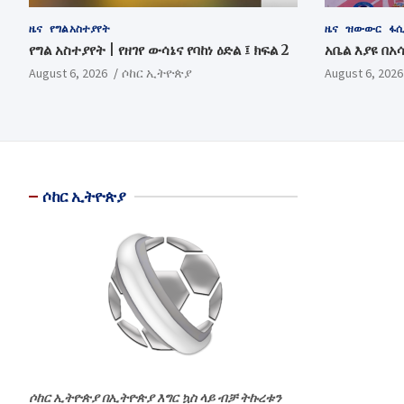
ዜና
የግል አስተያየት
ዜና
ዝውውር
ፋሲ
የግል አስተያየት | የዘገየ ውሳኔና የባከነ ዕድል ፤ ክፍል 2
አቤል እያዩ በአ
August 6, 2026
ሶከር ኢትዮጵያ
August 6, 2026
ሶከር ኢትዮጵያ
ሶከር ኢትዮጵያ በኢትዮጵያ እግር ኳስ ላይ ብቻ ትኩረቱን