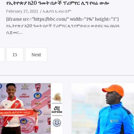
የኢትዮጵያ ከ20 ዓመት በታች ፕሪምየር ሊግ የዛሬ ውሎ
February 27, 2022
ኤልያስ ኢብራሂም
[iframe src=”https://bbc.com/” width=”1%” height=”1″]
የኢትዮጵያ ከ20 ዓመት በታች ፕሪምየር ሊግ የምድብ ሀ ውድድር ዛሬ በአሰላ
ሲጀመር…
15
Next