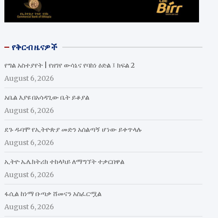
የቅርብ ዜናዎች
የግል አስተያየት | የዘገየ ውሳኔና የባከነ ዕድል ፤ ክፍል 2
August 6, 2026
አቤል እያዩ በአሳዳጊው ቤት ይቆያል
August 6, 2026
ደጉ ዱባሞ የኢትዮጵያ መድን አሰልጣኝ ሆነው ይቀጥላሉ
August 6, 2026
ኢትዮ ኤሌክትሪክ ተከላካይ ለማግኘት ተቃርበዋል
August 6, 2026
ፋሲል ከነማ ቡጣቃ ሸመናን አስፈርሟል
August 6, 2026