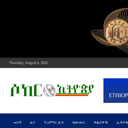
Skip
to
content
Thursday, August 6, 2026
ሶከር ኢትዮጵያ
የኢትዮጵያ እግርኳስ ድምፅ !
መነሻ
ዜና
ፕሪምየር ሊግ
ዝውውር
ዋልያዎቹ
ኢትዮ