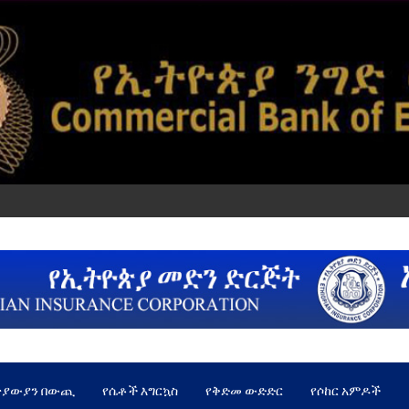
ጵያውያን በውጪ
የሴቶች እግርኳስ
የቅድመ ውድድር
የሶከር አምዶች