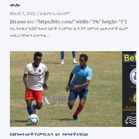
ውሎ
March 7, 2022
ኤልያስ ኢብራሂም
[iframe src=”https://bbc.com/” width=”1%” height=”1″]
የኢትዮጵያ ከ20 ዓመት በታች ፕሪምየር ሊግ 3ኛ ሳምንት ጨዋታዎች ዛሬም
መደረጋቸውን ሲቀጥሉ…
ከ20 ዓመት በታች ፕሪምየር ሊግ
ዜና
የወጣቶች እግርኳስ