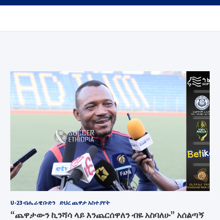
U-23 ብሔራዊ ቡድን
ድህረ ጨዋታ አስተያየት
“ጨዋታውን ኪንሻሳ ላይ እንጨርሰዋለን ብዬ አስባለሁ” አሰልጣኝ