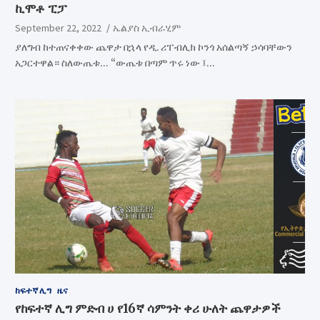
ኪሞቶ ፒፓ
September 22, 2022
ኤልያስ ኢብራሂም
ያለግብ ከተጠናቀቀው ጨዋታ በኋላ የዲ. ሪፐብሊክ ኮንጎ አሰልጣኝ ኃሳባቸውን
አጋርተዋል። ስለውጤቱ… “ውጤቱ በጣም ጥሩ ነው ፤…
ከፍተኛ ሊግ
ዜና
የከፍተኛ ሊግ ምድብ ሀ የ16ኛ ሳምንት ቀሪ ሁለት ጨዋታዎች