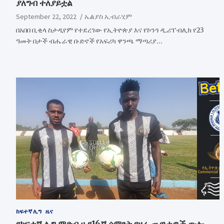
ያለግብ ተለያይቷል
September 22, 2022
ኤልያስ ኢብራሂም
በአበበ ቢቂላ ስታዲየም የተደረገው የኢትዮጵያ እና የኮንጎ ዲ.ሪፐብሊክ የ23
ዓመት በታች ብሔራዊ ቡድኖች የአፍሪካ ዋንጫ ማጣሪያ…
ከፍተኛ ሊግ
ዜና
የከፍተኛ ሊግ ምድብ ሀ የ16ኛ ሳምንት የዛሬ ጨዋታዎች ውሎ