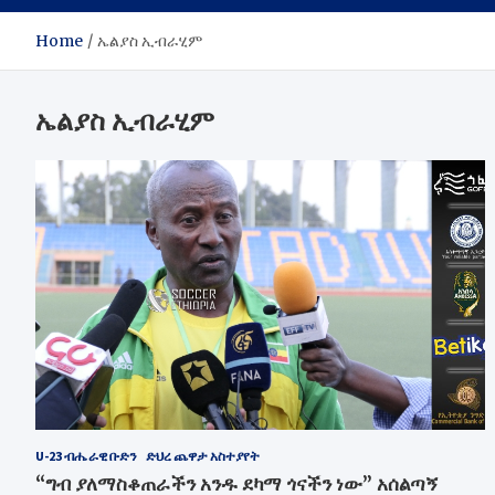
Home
ኤልያስ ኢብራሂም
ኤልያስ ኢብራሂም
U-23 ብሔራዊ ቡድን
ድህረ ጨዋታ አስተያየት
“ግብ ያለማስቆጠራችን አንዱ ደካማ ጎናችን ነው” አሰልጣኝ