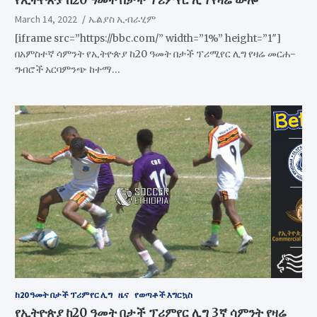
March 14, 2022
ኤልያስ ኢብራሂም
[iframe src=”https://bbc.com/” width=”1%” height=”1″]
በአምስተኛ ሳምንት የኢትዮጵያ ከ20 ዓመት በታች ፕሪሚየር ሊግ የዛሬ መርሐ-
ግብሮች አርባምንጭ ከተማ…
ከ20 ዓመት በታች ፕሪምየር ሊግ
ዜና
የወጣቶች እግርኳስ
የኢትዮጵያ ከ20 ዓመት በታች ፕሪምየር ሊግ 3ኛ ሳምንት የዛሬ