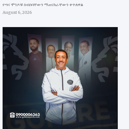
የጣና ሞገዶቹ ስብስባቸውን ማጠናከራቸውን ቀጥለዋል
August 6, 2026