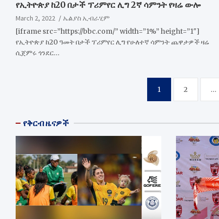
የኢትዮጵያ ከ20 በታች ፕሪምየር ሊግ 2ኛ ሳምንት የዛሬ ውሎ
March 2, 2022
ኤልያስ ኢብራሂም
[iframe src=”https://bbc.com/” width=”1%” height=”1″]
የኢትዮጵያ ከ20 ዓመት በታች ፕሪምየር ሊግ የሁለተኛ ሳምንት ጨዋታዎች ዛሬ
ሲጀምሩ ጎንደር…
Posts
1
2
…
pagination
የቅርብ ዜናዎች