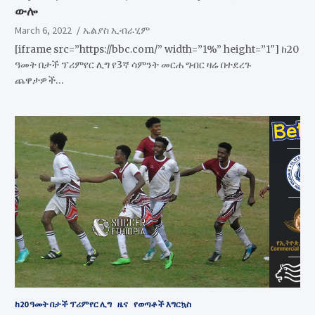
ውሎ
March 6, 2022
ኤልያስ ኢብራሂም
[iframe src=”https://bbc.com/” width=”1%” height=”1″] ከ20
ዓመት በታች ፕሪምየር ሊግ የ3ኛ ሳምንት መርሐ ግብር ዛሬ በተደረጉ
ጨዋታዎች…
ከ20 ዓመት በታች ፕሪምየር ሊግ
ዜና
የወጣቶች እግርኳስ