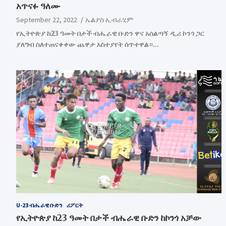
አጥናፉ ዓለሙ
September 22, 2022
ኤልያስ ኢብራሂም
የኢትዮጵያ ከ23 ዓመት በታች ብሔራዊ ቡድን ዋና አሰልጣኝ ዲ.ሪ ኮንጎ ጋር
ያለግብ ስለተጠናቀቀው ጨዋታ አስተያየት ሰጥተዋል።…
U-23 ብሔራዊ ቡድን
ሪፖርት
የኢትዮጵያ ከ23 ዓመት በታች ብሔራዊ ቡድን ከኮንጎ አቻው