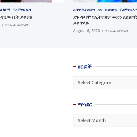
ል ከነማ
ፕሪምየር ሊግ
ኢትዮጵያ መድን
ዜና
ዝውውር
ፕሪምየር ሊ
ሳዳጊው ቤት ይቆያል
ደጉ ዱባሞ የኢትዮጵያ መድን አሰልጣ
ይቀጥላሉ
ዳንኤል መስፍን
August 6, 2026
ዳንኤል መስፍን
ዘርፎች
ዘርፎች
ማኅደር
ማኅደር