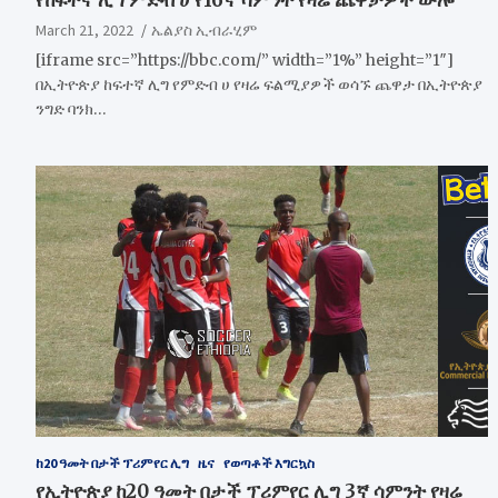
March 21, 2022
ኤልያስ ኢብራሂም
[iframe src=”https://bbc.com/” width=”1%” height=”1″]
በኢትዮጵያ ከፍተኛ ሊግ የምድብ ሀ የዛሬ ፍልሚያዎች ወሳኙ ጨዋታ በኢትዮጵያ
ንግድ ባንክ…
ከ20 ዓመት በታች ፕሪምየር ሊግ
ዜና
የወጣቶች እግርኳስ
የኢትዮጵያ ከ20 ዓመት በታች ፕሪምየር ሊግ 3ኛ ሳምንት የዛሬ