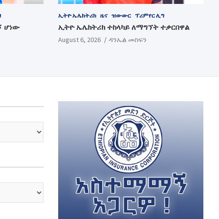
ግ
ኢትዮ ኤሌክትሪክ
ዜና
ዝውውር
ፕሪምየር ሊግ
ኝ ሆነው
ኢትዮ ኤሌክትሪክ ተከላካይ ለማግኘት ተቃርበዋል
August 6, 2026
ዳንኤል መስፍን