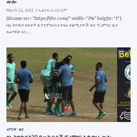
ውሎ
March 22, 2022
ኤልያስ ኢብራሂም
[iframe src=”https://bbc.com/” width=”1%” height=”1″]
በኢትዮጵያ ከፍተኛ ሊግ የምድብ ሀ የዛሬ ፍልሚያዎች ወደ ፕሪምየር ሊጉ
ለመግባት እና…
ሪፖርት
ዜና
የኢትዮጵያ ከ20 ዓመት በታች ፕሪምየር ሊግ የዛሬ ውሎ