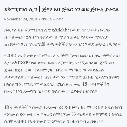
ቻምፒየንስ ሊግ | ጅማ አባ ጅፋር ነገ ወደ ጅቡቲ ያቀናል
November 24, 2018
ዳንኤል መስፍን
በቶታል ካፍ ቻምፒየንስ ሊግ የ2018/19 የውድድር ዓመት በታሪኩ
ለመጀመርያ ጊዜ የሚሳተፈው ጅማ አባ ጅፋር የቅድመ ማጣሪያ
ጨዋታውን ለማድረግ 18 ተጫዋቾችን በመያዝ ነገ ወደ ጅቡቲ ይጓዛል።
የ2010 የኢትዮጵያ ፕሪምየር ሊግ ቻምፒዮን በመሆኑ በካፍ ቻምፒየንስ
ሊግ የ2018/19 የውድድር ዘመን ኢትዮጵያን የሚወክለው ጅማ አባ
ጅፋር ከጅቡቲው ቴሌኮም ጋር በቅድመ ማጣርያው መደልደሉ
ይታወቃል። የመጀመረያ ጨዋታውንም ማክሰኞ ጅቡቲ ላይ ለማከናወን
በአሰልጣኝ ዘማሪያም ወልደ ጊዮርጊስ እየተመራ 18 ተጫዋቾችን
በመያዝ ነገ አመሻሽ ላይ ወደ ስፍራው የሚያቀና ይሆናል።
18 ተጫዋቾችን በመያዝ ሐሙስ ረፋድ ከጅማ ከተማ ተነስቶ አዲስ አበባ
የገባው ቡድኑ መስቀል ፍላወር በሚገኘው 35 ሜዳ ላይ ልምምዱን እየሰራ
ሲገኝ የ2010 የኢትዮጵያ ፕሪምየር ሊግ ኮከብ ግብ ጠባቂ ሆኖ