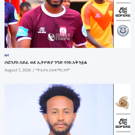
ዜና
ሶፎንያስ ሰይፈ ወደ ኢትዮጵያ ንግድ ባንክ አቅንቷል
August 7, 2026
ማቲያስ ኃይለማርያም