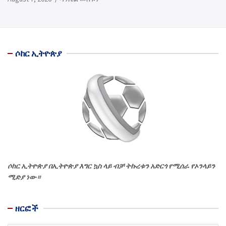
ሶከር ኢትዮጵያ
ሶከር ኢትዮጵያ በኢትዮጵያ እግር ኳስ ላይ ብቻ ትኩረቱን አድርጎ የሚሰራ የኦንላይን
ሚድያ ነው።
ዘርፎች