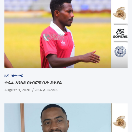
ዜና
ዝውውር
ተፈራ አንለይ በነብሮቹ ቤት ይቆያል
August 9, 2026
ዳንኤል መስፍን