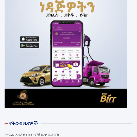
የቅርብ ዜናዎች
ተፈራ አንለይ በነብሮቹ ቤት ይቆያል