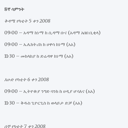
8ኛ ሳምንት
ቅዳሜ የካቲት 5 ቀን 2008
09፡00 – አዳማ ከነማ ከ ሲዳማ ቡና (አዳማ አበበ ቢቂላ)
09፡00 – ኤሌክትሪክ ከ ሀዋሳ ከነማ (አአ)
11፡30 – መከላከያ ከ ድሬዳዋ ከነማ (አአ)
እሁድ የካቲት 6 ቀን 2008
09፡00 – ኢትዮጵያ ንግድ ባንክ ከ ሀዲያ ሆሳእና (አአ)
11፡30 – ቅዱስ ጊዮርጊስ ከ ወላይታ ድቻ (አአ)
ሰኞ የካቲት 7 ቀን 2008