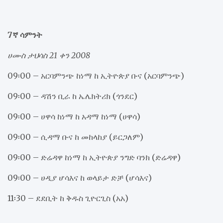
7ኛ ሳምንት
ሀሙስ ታህሳስ 21 ቀን 2008
09፡00 – አርባምንጭ ከነማ ከ ኢትዮጵያ ቡና (አርባምንጭ)
09፡00 – ዳሽን ቢራ ከ ኤሌክትሪክ (ጎንደር)
09፡00 – ሀዋሳ ከነማ ከ አዳማ ከነማ (ሀዋሳ)
09፡00 – ሲዳማ ቡና ከ መከላከያ (ይርጋለም)
09፡00 – ድሬዳዋ ከነማ ከ ኢትዮጵያ ንግድ ባንክ (ድሬዳዋ)
09፡00 – ሀዲያ ሆሳእና ከ ወላይታ ድቻ (ሆሳእና)
11፡30 – ደደቢት ከ ቅዱስ ጊዮርጊስ (አአ)