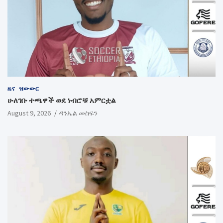
ዜና
ዝውውር
ሁለገቡ ተጫዋች ወደ ነብሮቹ አምርቷል
August 9, 2026
ዳንኤል መስፍን