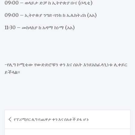
09፡00 – ወላይታ ድቻ ከ ኢትዮጵያ ቡና (ቦዲቲ)
09፡00 – ኢትዮጵያ ንግድ ባንክ ከ ኤሌክትሪክ (አአ)
11፡30 – መከላከያ ከ አዳማ ከነማ (አአ)
-የሊግ ኮሚቴው የውድድሮቹን ቀን እና ሰአት እንደአስፈላጊነቱ ሊቀይር
ይችላል፡፡
Post
የፕሪሚየር ሊግ የጨዋታ ቀን እና ሰአቶች ይፋ ሆኑ
navigation