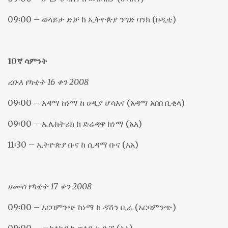
09፡00 – ወላይታ ድቻ ከ ኢትዮጵያ ንግድ ባንክ (ቦዲቲ)
10ኛ ሳምንት
ረቡእ የካቲት 16 ቀን 2008
09፡00 – አዳማ ከነማ ከ ሀዲያ ሆሳእና (አዳማ አበበ ቢቂላ)
09፡00 – ኤሌክትሪክ ከ ድሬዳዋ ከነማ (አአ)
11፡30 – ኢትዮጵያ ቡና ከ ሲዳማ ቡና (አአ)
ሀሙስ የካቲት 17 ቀን 2008
09፡00 – አርባምንጭ ከነማ ከ ዳሽን ቢራ (አርባምንጭ)
09፡00 – መከላከያ ከ ወላይታ ድቻ (አአ)