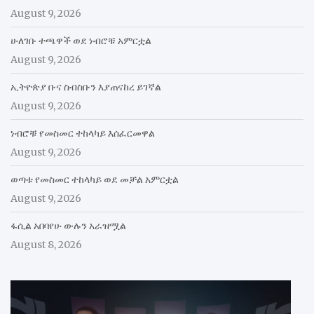
August 9, 2026
ሁለገቡ ተጫዋች ወደ ነብሮቹ አምርቷል
August 9, 2026
ኢትዮጵያ ቡና ስብስቡን እያጠናከረ ይገኛል
August 9, 2026
ነብሮቹ የመስመር ተከላካይ እሰፈርመዋል
August 9, 2026
ወጣቱ የመስመር ተከላካይ ወደ መቻል አምርቷል
August 9, 2026
ፋሲል አበባየሁ ውሉን አራዝሟል
August 8, 2026