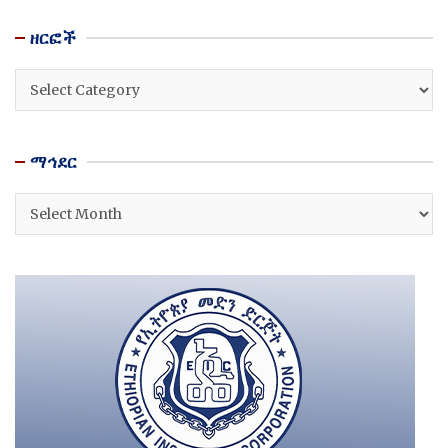
ዘርፎች
ዘርፎች
ማኅደር
ማኅደር