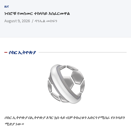
ዜና
ነብሮቹ የመስመር ተከላካይ እሰፈርመዋል
August 9, 2026
ዳንኤል መስፍን
ሶከር ኢትዮጵያ
ሶከር ኢትዮጵያ በኢትዮጵያ እግር ኳስ ላይ ብቻ ትኩረቱን አድርጎ የሚሰራ የኦንላይን
ሚድያ ነው።