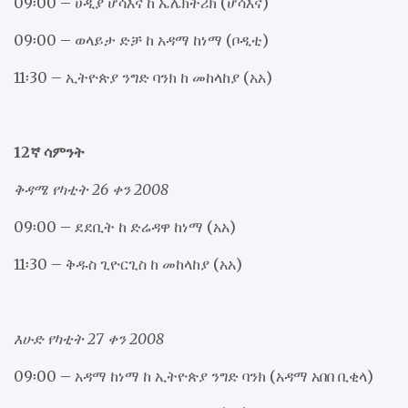
09፡00 – ሀዲያ ሆሳእና ከ ኤሌክትሪክ (ሆሳእና)
09፡00 – ወላይታ ድቻ ከ አዳማ ከነማ (ቦዲቲ)
11፡30 – ኢትዮጵያ ንግድ ባንክ ከ መከላከያ (አአ)
12ኛ ሳምንት
ቅዳሜ የካቲት 26 ቀን 2008
09፡00 – ደደቢት ከ ድሬዳዋ ከነማ (አአ)
11፡30 – ቅዱስ ጊዮርጊስ ከ መከላከያ (አአ)
እሁድ የካቲት 27 ቀን 2008
09፡00 – አዳማ ከነማ ከ ኢትዮጵያ ንግድ ባንክ (አዳማ አበበ ቢቂላ)