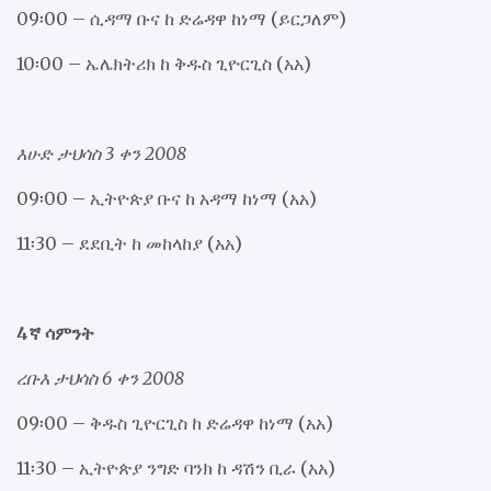
09፡00 – ሲዳማ ቡና ከ ድሬዳዋ ከነማ (ይርጋለም)
10፡00 – ኤሌክትሪክ ከ ቅዱስ ጊዮርጊስ (አአ)
እሁድ ታህሳስ 3 ቀን 2008
09፡00 – ኢትዮጵያ ቡና ከ አዳማ ከነማ (አአ)
11፡30 – ደደቢት ከ መከላከያ (አአ)
4ኛ ሳምንት
ረቡእ ታህሳስ 6 ቀን 2008
09፡00 – ቅዱስ ጊዮርጊስ ከ ድሬዳዋ ከነማ (አአ)
11፡30 – ኢትዮጵያ ንግድ ባንክ ከ ዳሽን ቢራ (አአ)