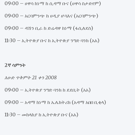
09፡00 – ሀዋሳ ከነማ ከ ሲዳማ ቡና (ሀዋሳ ስታድየም)
09፡00 – አርባምንጭ ከ ሀዲያ ሆሳእና (አርባምንጭ)
09፡00 – ዳሽን ቢራ ከ ድሬዳዋ ከነማ (ፋሲለደስ)
11፡30 – ኢትዮጵያ ቡና ከ ኢትዮጵያ ንግድ ባንክ (አአ)
2ኛ ሳምንት
እሁድ ጥቅምት 21 ቀን 2008
09፡00 – ኢትዮጵያ ንግድ ባንክ ከ ደደቢት (አአ)
09፡00 – አዳማ ከነማ ከ ኤሌክትሪክ (አዳማ አበበ ቢቂላ)
11፡30 – መከላከያ ከ ኢትዮጵያ ቡና (አአ)