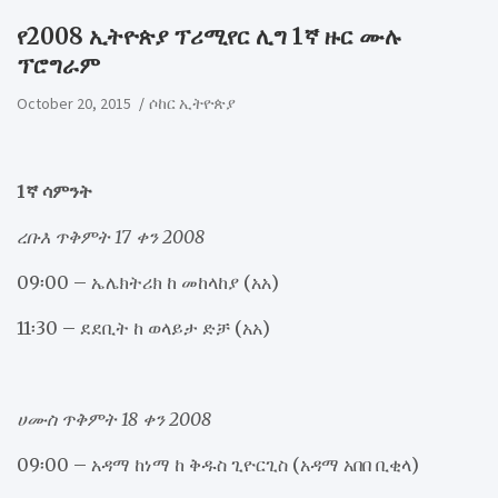
የ2008 ኢትዮጵያ ፕሪሚየር ሊግ 1ኛ ዙር ሙሉ
ፕሮግራም
October 20, 2015
ሶከር ኢትዮጵያ
1ኛ ሳምንት
ረቡእ ጥቅምት 17 ቀን 2008
09፡00 – ኤሌክትሪክ ከ መከላከያ (አአ)
11፡30 – ደደቢት ከ ወላይታ ድቻ (አአ)
ሀሙስ ጥቅምት 18 ቀን 2008
09፡00 – አዳማ ከነማ ከ ቅዱስ ጊዮርጊስ (አዳማ አበበ ቢቂላ)