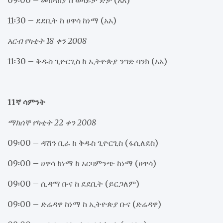
11፡30 – ደደቢት ከ ሀዋሳ ከነማ (አአ)
አርብ የካቲት 18 ቀን 2008
11፡30 – ቅዱስ ጊዮርጊስ ከ ኢትዮጵያ ንግድ ባንክ (አአ)
11ኛ ሳምንት
ማክሰኞ የካቲት 22 ቀን 2008
09፡00 – ዳሽን ቢራ ከ ቅዱስ ጊዮርጊስ (ፋሲለደስ)
09፡00 – ሀዋሳ ከነማ ከ አርባምንጭ ከነማ (ሀዋሳ)
09፡00 – ሲዳማ ቡና ከ ደደቢት (ይርጋለም)
09፡00 – ድሬዳዋ ከነማ ከ ኢትዮጵያ ቡና (ድሬዳዋ)