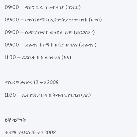
09፡00 – ዳሽን ቢራ ከ መከላከያ (ጎንደር)
09፡00 – ሀዋሳ ከነማ ከ ኢትዮጵያ ንግድ ባንክ (ሀዋሳ)
09፡00 – ሲዳማ ቡና ከ ወላይታ ድቻ (ይርጋለም)
09፡00 – ድሬዳዋ ከነማ ከ ሀዲያ ሆሳእና (ድሬዳዋ)
11፡30 – ደደቢት ከ ኤሌክትሪክ (አአ)
ማክሰኞ ታህሳስ 12 ቀን 2008
11፡30 – ኢትዮጵያ ቡና ከ ቅዱስ ጊዮርጊስ (አአ)
6ኛ ሳምንት
ቅዳሜ ታህሳስ 16 ቀን 2008