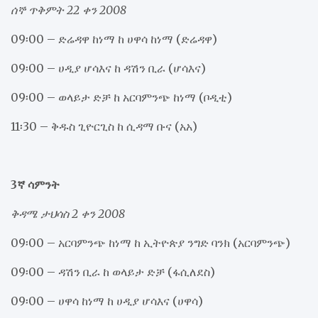
ሰኞ ጥቅምት 22 ቀን 2008
09፡00 – ድሬዳዋ ከነማ ከ ሀዋሳ ከነማ (ድሬዳዋ)
09፡00 – ሀዲያ ሆሳእና ከ ዳሽን ቢራ (ሆሳእና)
09፡00 – ወላይታ ድቻ ከ አርባምንጭ ከነማ (ቦዲቲ)
11፡30 – ቅዱስ ጊዮርጊስ ከ ሲዳማ ቡና (አአ)
3ኛ ሳምንት
ቅዳሜ ታህሳስ 2 ቀን 2008
09፡00 – አርባምንጭ ከነማ ከ ኢትዮጵያ ንግድ ባንክ (አርባምንጭ)
09፡00 – ዳሽን ቢራ ከ ወላይታ ድቻ (ፋሲለደስ)
09፡00 – ሀዋሳ ከነማ ከ ሀዲያ ሆሳእና (ሀዋሳ)