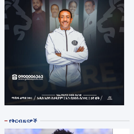
የቅርብ ዜናዎች