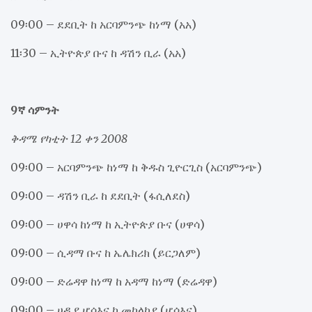
09፡00 – ደደቢት ከ አርባምንጭ ከነማ (አአ)
11፡30 – ኢትዮጵያ ቡና ከ ዳሽን ቢራ (አአ)
9ኛ ሳምንት
ቅዳሜ የካቲት 12 ቀን 2008
09፡00 – አርባምንጭ ከነማ ከ ቅዱስ ጊዮርጊስ (አርባምንጭ)
09፡00 – ዳሽን ቢራ ከ ደደቢት (ፋሲለደስ)
09፡00 – ሀዋሳ ከነማ ከ ኢትዮጵያ ቡና (ሀዋሳ)
09፡00 – ሲዳማ ቡና ከ ኤሌክሪክ (ይርጋለም)
09፡00 – ድሬዳዋ ከነማ ከ አዳማ ከነማ (ድሬዳዋ)
09፡00 – ሀዲያ ሆሳእና ከ መከላከያ (ሆሳእና)