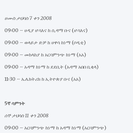
ሀሙስ ታህሳስ 7 ቀን 2008
09፡00 – ሀዲያ ሆሳእና ከ ሲዳማ ቡና (ሆሳእና)
09፡00 – ወላይታ ድቻ ከ ሀዋሳ ከነማ (ቦዲቲ)
09፡00 – መከላከያ ከ አርባምንጭ ከነማ (አአ)
09፡00 – አዳማ ከነማ ከ ደደቢት (አዳማ አበበ ቢቂላ)
11፡30 – ኤሌክትሪክ ከ ኢትዮጵያ ቡና (አአ)
5ኛ ሳምንት
ሰኞ ታህሳስ 11 ቀን 2008
09፡00 – አርባምንጭ ከነማ ከ አዳማ ከነማ (አርባምንጭ)