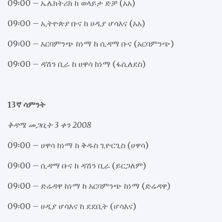
09፡00 – ኤሌክትሪክ ከ ወላይታ ድቻ (አአ)
09፡00 – ኢትዮጵያ ቡና ከ ሀዲያ ሆሳእና (አአ)
09፡00 – አርባምንጭ ከነማ ከ ሲዳማ ቡና (አርባምንጭ)
09፡00 – ዳሽን ቢራ ከ ሀዋሳ ከነማ (ፋሲለደስ)
13ኛ ሳምንት
ቅዳሜ መጋቢት 3 ቀን 2008
09፡00 – ሀዋሳ ከነማ ከ ቅዱስ ጊዮርጊስ (ሀዋሳ)
09፡00 – ሲዳማ ቡና ከ ዳሽን ቢራ (ይርጋለም)
09፡00 – ድሬዳዋ ከነማ ከ አርባምንጭ ከነማ (ድሬዳዋ)
09፡00 – ሀዲያ ሆሳእና ከ ደደቢት (ሆሳእና)