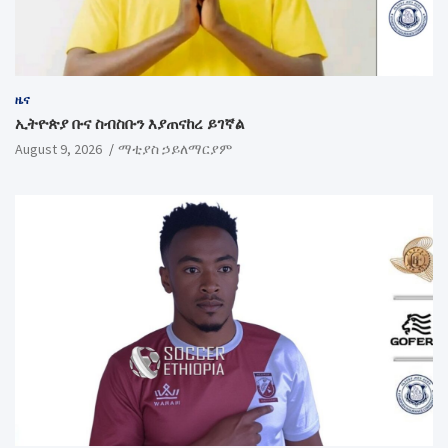
ዜና
ኢትዮጵያ ቡና ስብስቡን እያጠናከረ ይገኛል
August 9, 2026
ማቲያስ ኃይለማርያም