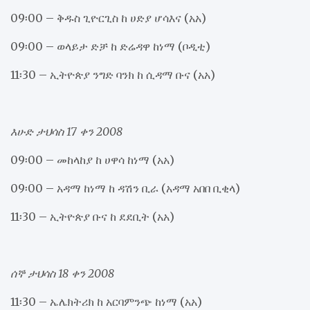
09፡00 – ቅዱስ ጊዮርጊስ ከ ሀድያ ሆሳእና (አአ)
09፡00 – ወላይታ ድቻ ከ ድሬዳዋ ከነማ (ቦዲቲ)
11፡30 – ኢትዮጵያ ንግድ ባንክ ከ ሲዳማ ቡና (አአ)
እሁድ ታህሳስ 17 ቀን 2008
09፡00 – መከላከያ ከ ሀዋሳ ከነማ (አአ)
09፡00 – አዳማ ከነማ ከ ዳሽን ቢራ (አዳማ አበበ ቢቂላ)
11፡30 – ኢትዮጵያ ቡና ከ ደደቢት (አአ)
ሰኞ ታህሳስ 18 ቀን 2008
11፡30 – ኤሌክትሪክ ከ አርባምንጭ ከነማ (አአ)