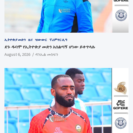
ኢትዮጵያ መድን
ዜና
ዝውውር
ፕሪምየር ሊግ
ደጉ ዱባሞ የኢትዮጵያ መድን አሰልጣኝ ሆነው ይቀጥላሉ
August 6, 2026
ዳንኤል መስፍን