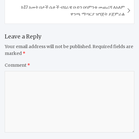
ከ17 አመት በታች ሴቶች ብሄራዊ ቡድን በሳምንቱ መጨረሻ ለአለም
ዋንጫ ማጣርያ ዝግጅት ይጀምራል
Leave a Reply
Your email address will not be published.
Required fields are
marked
*
Comment
*