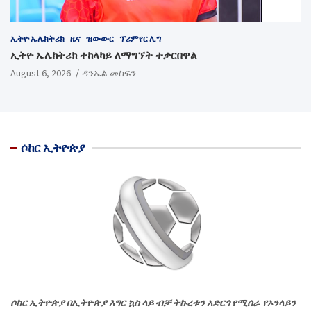
ኢትዮ ኤሌክትሪክ
ዜና
ዝውውር
ፕሪምየር ሊግ
ኢትዮ ኤሌክትሪክ ተከላካይ ለማግኘት ተቃርበዋል
August 6, 2026
ዳንኤል መስፍን
ሶከር ኢትዮጵያ
ሶከር ኢትዮጵያ በኢትዮጵያ እግር ኳስ ላይ ብቻ ትኩረቱን አድርጎ የሚሰራ የኦንላይን