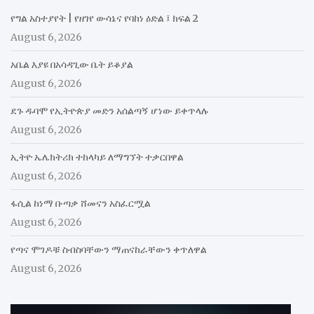
የግል አስተያየት | የዘገየ ውሳኔና የባከነ ዕድል ፤ ክፍል 2
August 6, 2026
አቤል እያዩ በአሳዳጊው ቤት ይቆያል
August 6, 2026
ደጉ ዱባሞ የኢትዮጵያ መድን አሰልጣኝ ሆነው ይቀጥላሉ
August 6, 2026
ኢትዮ ኤሌክትሪክ ተከላካይ ለማግኘት ተቃርበዋል
August 6, 2026
ፋሲል ከነማ ቡጣቃ ሸመናን አስፈርሟል
August 6, 2026
የጣና ሞገዶቹ ስብስባቸውን ማጠናከራቸውን ቀጥለዋል
August 6, 2026