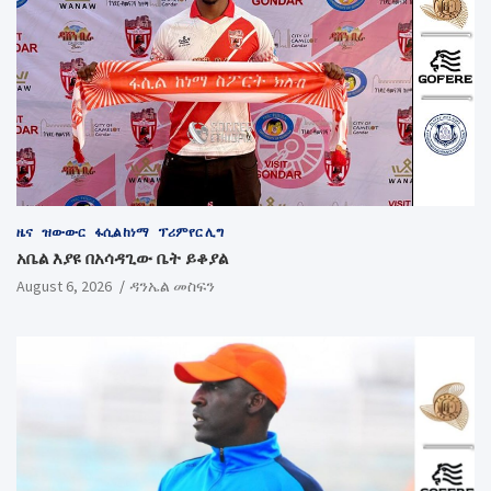
ዜና
ዝውውር
ፋሲል ከነማ
ፕሪምየር ሊግ
አቤል እያዩ በአሳዳጊው ቤት ይቆያል
August 6, 2026
ዳንኤል መስፍን