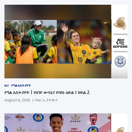
ዜና
የግል አስተያየት
የግል አስተያየት | የዘገየ ውሳኔና የባከነ ዕድል ፤ ክፍል 2
August 6, 2026
ሶከር ኢትዮጵያ