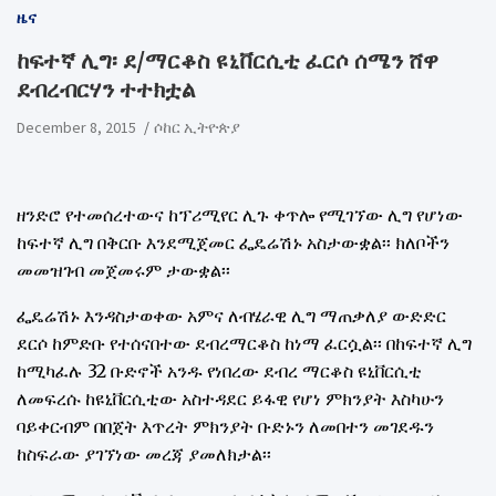
ዜና
ከፍተኛ ሊግ፡ ደ/ማርቆስ ዩኒቨርሲቲ ፈርሶ ሰሜን ሸዋ
ደብረብርሃን ተተክቷል
December 8, 2015
ሶከር ኢትዮጵያ
ዘንድሮ የተመሰረተውና ከፕሪሚየር ሊጉ ቀጥሎ የሚገኘው ሊግ የሆነው
ከፍተኛ ሊግ በቅርቡ እንደሚጀመር ፌዴሬሽኑ አስታውቋል፡፡ ክለቦችን
መመዝገብ መጀመሩም ታውቋል፡፡
ፌዴሬሽኑ እንዳስታወቀው አምና ለብሄራዊ ሊግ ማጠቃለያ ውድድር
ደርሶ ከምድቡ የተሰናበተው ደብረማርቆስ ከነማ ፈርሷል፡፡ በከፍተኛ ሊግ
ከሚካፈሉ 32 ቡድኖች አንዱ የነበረው ደብረ ማርቆስ ዩኒቨርሲቲ
ለመፍረሱ ከዩኒቨርሲቲው አስተዳደር ይፋዊ የሆነ ምክንያት እስካሁን
ባይቀርብም በበጀት እጥረት ምክንያት ቡድኑን ለመበተን መገደዱን
ከስፍራው ያገኘነው መረጃ ያመለክታል፡፡