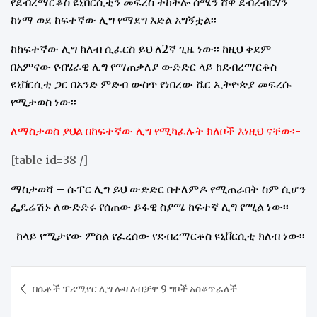
የደብረማርቆስ ዩኒቨርሲቲን መፍረስ ተከትሎ ሰሜን ሸዋ ደብረብርሃን
ከነማ ወደ ከፍተኛው ሊግ የማደግ እድል አግኝቷል፡፡
ከከፍተኛው ሊግ ክለብ ሲፈርስ ይህ ለ2ኛ ጊዜ ነው፡፡ ከዚህ ቀደም
በአምናው የብሄራዊ ሊግ የማጠቃለያ ውድድር ላይ ከደብረማርቆስ
ዩኒቨርሲቲ ጋር በአንድ ምድብ ውስጥ የነበረው ሼር ኢትዮጵያ መፍረሱ
የሚታወስ ነው፡፡
ለማስታወስ ያህል በከፍተኛው ሊግ የሚካፈሉት ክለቦች እነዚህ ናቸው፡-
[table id=38 /]
ማስታወሻ – ሱፐር ሊግ ይህ ውድድር በተለምዶ የሚጠራበት ስም ሲሆን
ፌዴሬሽኑ ለውድድሩ የሰጠው ይፋዊ ስያሜ ከፍተኛ ሊግ የሚል ነው፡፡
-ከላይ የሚታየው ምስል የፈረሰው የደብረማርቆስ ዩኒቨርሲቲ ክለብ ነው፡፡
Post
በሴቶች ፕሪሚየር ሊግ ሎዛ ለብቻዋ 9 ግቦች አስቆጥራለች
navigation