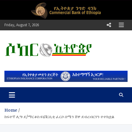
Skip
to
content
Friday, August 7, 2026
ሶከር ኢትዮጵያ
የኢትዮጵያ እግርኳስ ድምፅ !
Home
ከፍተኛ ሊግ፡ ደ/ማርቆስ ዩኒቨርሲቲ ፈርሶ ሰሜን ሸዋ ደብረብርሃን ተተክቷል