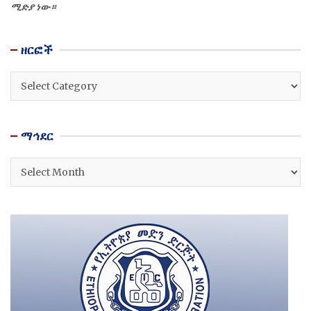
ሚድያ ነው።
ዘርፎች
ዘርፎች
ማኅደር
ማኅደር