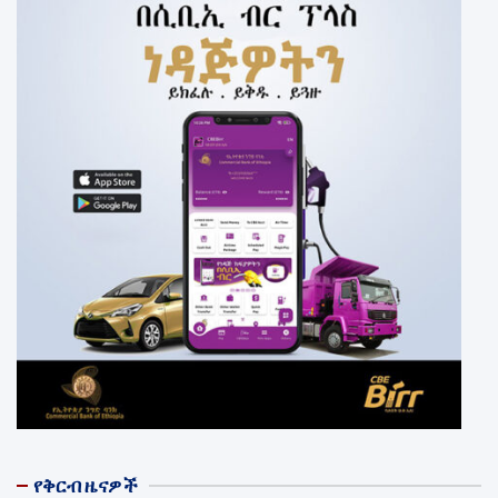
የቅርብ ዜናዎች