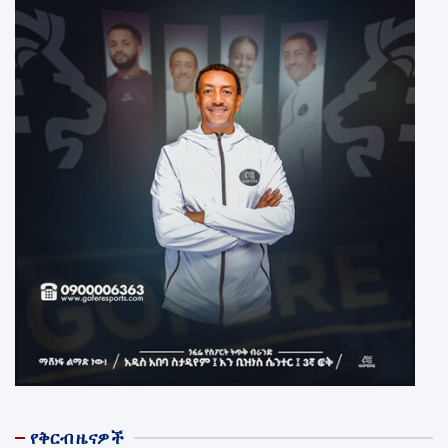
የቅርብ ዜናዎች