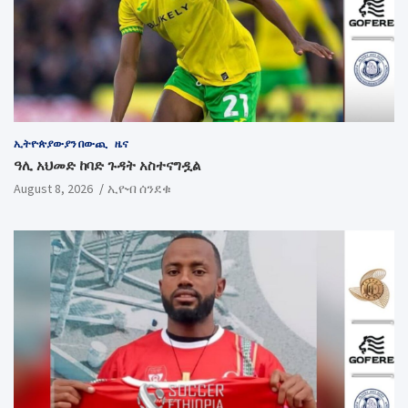
ኢትዮጵያውያን በውጪ
ዜና
ዓሊ አህመድ ከባድ ጉዳት አስተናግዷል
August 8, 2026
ኢዮብ ሰንደቁ