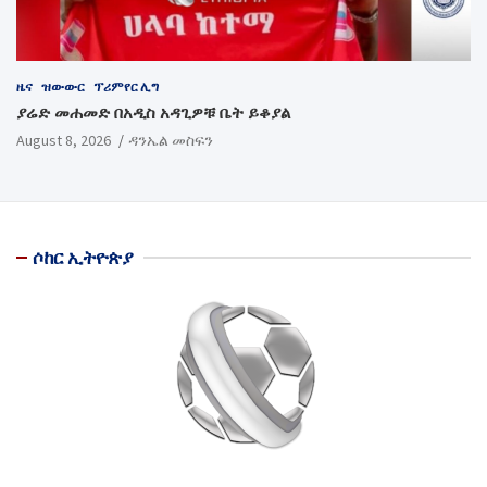
ዜና
ዝውውር
ፕሪምየር ሊግ
ያሬድ መሐመድ በአዲስ አዳጊዎቹ ቤት ይቆያል
August 8, 2026
ዳንኤል መስፍን
ሶከር ኢትዮጵያ