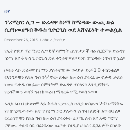
ዜና
ፕሪሚየር ሊግ – ድሬዳዋ ከነማ ከሜዳው ውጪ ድል
ሲያስመዘግብ ቅዱስ ጊዮርጊስ ወደ አሸናፊነት ተመልሷል
December 26, 2015
ሶከር ኢትዮጵያ
የኢትዮጵያ ፕሪሚየር ሊግ 6ኛ ሳምንት ጨዋታዎች ዛሬ ሲጀምሩ ድሬዳዋ
ከነማ እና ቅዱስ ጊዮርጊስ ድል ቀንቷቸዋል፡፡ ባንክ በሜዳው ነጥብ ጥሏል፡፡
ቦዲቲ ላይ ድሬዳዋ ከነማን ያስተናገደው ወላይታ ድቻ 1-0 ተሸንፏል፡፡
የእንግዶቹን የድል ግብ በ44ኛው ደቂቃ ከመረብ ያሳረፈው ፍቃዱ ታደሰ
ነው፡፡ ፍቃዱ ባለፈው ሳምንትም ድሬዳዋ ሆሳዕናን እንዲያሸንፍ
የረዳችውን ወሳኝ ግብ ከመረብ ማሳረፉ የሚታወስ ነው፡፡
አዲስ አበባ ስታድየም ላይ ቅዱስ ጊዮርጊስ ሀዲያ ሆሳዕናን 2-0 በማሸነፍ
ነገ ከሚጫወተው አዳማ ከነማ ጋር ያለውን የነጥብ ልዩነት አጥብቧል፡፡
የፈረሰኞቹን የድል ግብ ከመረብ ያሳረፉት ራምኬ ሎክ እና አዳነ ግርማ
ናቸው፡፡ ቀልብ ሳቢ ባልነበረው ጨዋታ የሀዲያ ሆሳዕና ደጋፊዎች በክለቡ