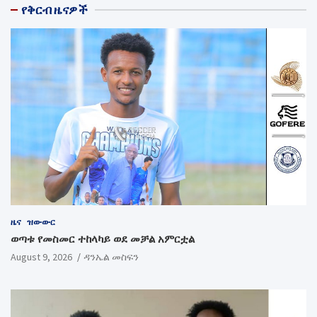
የቅርብ ዜናዎች
ዜና
ዝውውር
ወጣቱ የመስመር ተከላካይ ወደ መቻል አምርቷል
August 9, 2026
ዳንኤል መስፍን