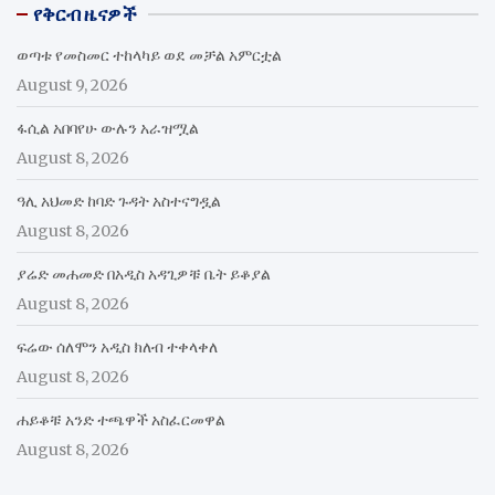
የቅርብ ዜናዎች
ወጣቱ የመስመር ተከላካይ ወደ መቻል አምርቷል
August 9, 2026
ፋሲል አበባየሁ ውሉን አራዝሟል
August 8, 2026
ዓሊ አህመድ ከባድ ጉዳት አስተናግዷል
August 8, 2026
ያሬድ መሐመድ በአዲስ አዳጊዎቹ ቤት ይቆያል
August 8, 2026
ፍሬው ሰለሞን አዲስ ክለብ ተቀላቀለ
August 8, 2026
ሐይቆቹ አንድ ተጫዋች አስፈርመዋል
August 8, 2026