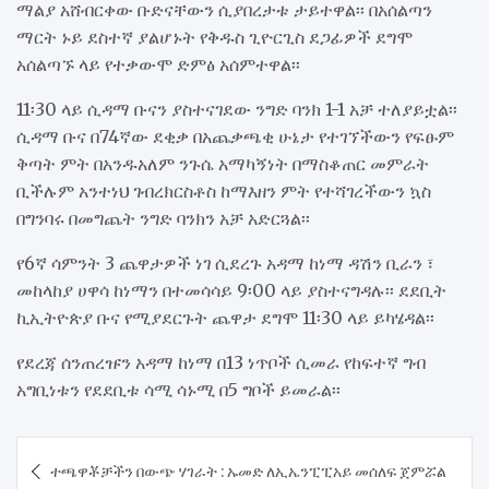
ማልያ አሸብርቀው ቡድናቸውን ሲያበረታቱ ታይተዋል፡፡ በአሰልጣን
ማርት ኑይ ደስተኛ ያልሆኑት የቅዱስ ጊዮርጊስ ደጋፊዎች ደግሞ
አሰልጣኙ ላይ የተቃውሞ ድምፅ አሰምተዋል፡፡
11፡30 ላይ ሲዳማ ቡናን ያስተናገደው ንግድ ባንክ 1-1 አቻ ተለያይቷል፡፡
ሲዳማ ቡና በ74ኛው ደቂቃ በአጨቃጫቂ ሁኔታ የተገኘችውን የፍፁም
ቅጣት ምት በአንዱአለም ንጉሴ አማካኝነት በማስቆጠር መምራት
ቢችሉም አንተነህ ገብረክርስቶስ ከማእዘን ምት የተሻገረችውን ኳስ
በግንባሩ በመግጨት ንግድ ባንክን አቻ አድርጓል፡፡
የ6ኛ ሳምንት 3 ጨዋታዎች ነገ ሲደረጉ አዳማ ከነማ ዳሽን ቢራን ፣
መከላከያ ሀዋሳ ከነማን በተመሳሳይ 9፡00 ላይ ያስተናግዳሉ፡፡ ደደቢት
ኪኢትዮጵያ ቡና የሚያደርጉት ጨዋታ ደግሞ 11፡30 ላይ ይካሄዳል፡፡
የደረጃ ሰንጠረዡን አዳማ ከነማ በ13 ነጥቦች ሲመራ የከፍተኛ ግብ
አግቢነቱን የደደቢቱ ሳሚ ሳኑሚ በ5 ግቦች ይመራል፡፡
Post
ተጫዋቾቻችን በውጭ ሃገራት : ኡመድ ለኢኤንፒፒአይ መሰለፍ ጀምሯል
navigation