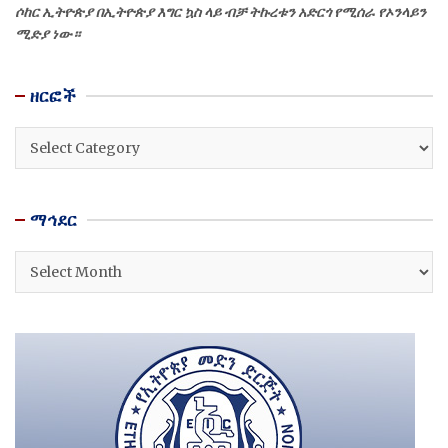
ሶከር ኢትዮጵያ በኢትዮጵያ እግር ኳስ ላይ ብቻ ትኩረቱን አድርጎ የሚሰራ የኦንላይን
ሚድያ ነው።
ዘርፎች
ዘርፎች
ማኅደር
ማኅደር