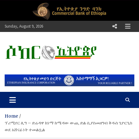
Skip
to
content
Sunday, August 9, 2026
ሶከር ኢትዮጵያ
የኢትዮጵያ እግርኳስ ድምፅ !
Home
ፕሪሚየር ሊግ – ድሬዳዋ ከነማ ከሜዳው ውጪ ድል ሲያስመዘግብ ቅዱስ ጊዮርጊስ
ወደ አሸናፊነት ተመልሷል