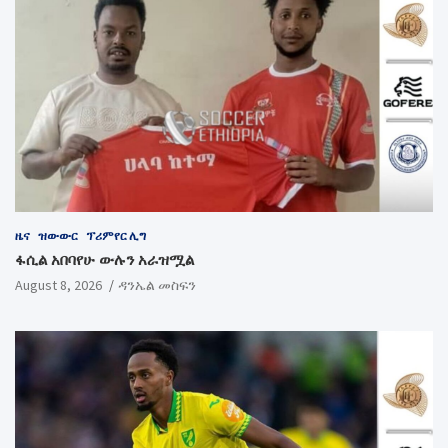
ዜና
ዝውውር
ፕሪምየር ሊግ
ፋሲል አበባየሁ ውሉን አራዝሟል
August 8, 2026
ዳንኤል መስፍን