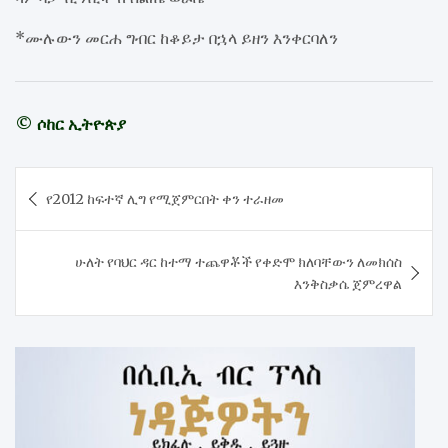
*ሙሉውን መርሐ ግብር ከቆይታ በኋላ ይዘን እንቀርባለን
© ሶከር ኢትዮጵያ
Post
የ2012 ከፍተኛ ሊግ የሚጀምርበት ቀን ተራዘመ
navigation
ሁለት የባህር ዳር ከተማ ተጨዋቾች የቀድሞ ክለባቸውን ለመክሰስ
እንቅስቃሴ ጀምረዋል