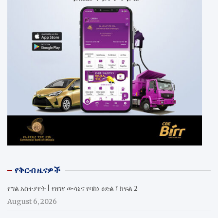
የቅርብ ዜናዎች
የግል አስተያየት | የዘገየ ውሳኔና የባከነ ዕድል ፤ ክፍል 2
August 6, 2026