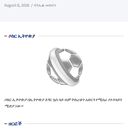
August 6, 2026
ዳንኤል መስፍን
ሶከር ኢትዮጵያ
ሶከር ኢትዮጵያ በኢትዮጵያ እግር ኳስ ላይ ብቻ ትኩረቱን አድርጎ የሚሰራ የኦንላይን
ሚድያ ነው።
ዘርፎች