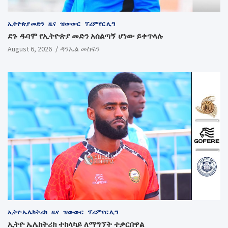
ኢትዮጵያ መድን
ዜና
ዝውውር
ፕሪምየር ሊግ
ደጉ ዱባሞ የኢትዮጵያ መድን አሰልጣኝ ሆነው ይቀጥላሉ
August 6, 2026
ዳንኤል መስፍን
ኢትዮ ኤሌክትሪክ
ዜና
ዝውውር
ፕሪምየር ሊግ
ኢትዮ ኤሌክትሪክ ተከላካይ ለማግኘት ተቃርበዋል