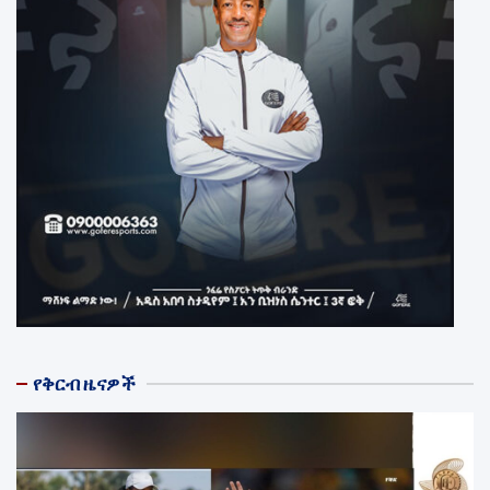
የቅርብ ዜናዎች