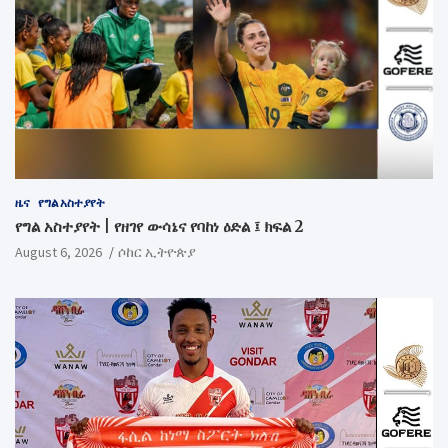
ዜና
የግል አስተያየት
የግል አስተያየት | የዘገየ ውሳኔና የባከነ ዕድል ፤ ክፍል 2
August 6, 2026
ሶከር ኢትዮጵያ