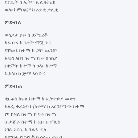
ደደቢት ከ ኢትዮ ኤሌክትሪክ
ወሎ ኮምቦልቻ ከ አቃቂ ቃሊቲ
ምድብ ለ
ወላይታ ሶዶ ከ ሀምበሪቾ
ካፋ ቡና ከ ቤንች ማጂ ቡና
ሻሸመኔ ከተማ ከ ጋሞ ጨንቻ
አዲስ አበባ ከተማ ከ መከላከያ
ነቀምት ከተማ ከ ሀላባ ከተማ
ኢኮስኮ ከ ጅማ አባ ቡና
ምድብ ሐ
ቂርቆስ ክፍለ ከተማ ከ ኢትዮጵያ መድን
ኮልፌ ቀራኒዮ ክ/ከተማ ከ አርባምንጭ ከተማ
የካ ክፍለ ከተማ ከ ባቱ ከተማ
ቡታጅራ ከተማ ከ ደቡብ ፖሊስ
ነገሌ አርሲ ከ ጌዴኦ ዲላ
ካምባታ ሺንሺቾ ከ ስልጤ ወራቤ