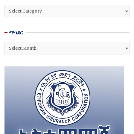
ዘርፎች
ማኅደር
ማኅደር