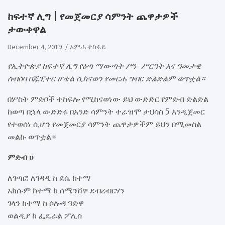
ከፍተኛ ሊግ | የመጀመርያ ሳምንት ጨዋታዎች
ታውቀዋል
December 4, 2019
አምሐ ተስፋዬ
የኢትዮጵያ ከፍተኛ ሊግ የዕጣ ማውጣት ሥነ-ሥርዓት እና ዓመታዊ
ስብሰባ በጁፒተር ሆቴል ሲከናወን የመርሐ ግብር ድልድልም ወጥቷል።
በሦስት ምድቦች ተከፍሎ የሚከናወነው ይህ ውድድር የምድብ ድልድል
ከወጣ በኋላ ውድድሩ በአንድ ሳምንት ተራዝሞ ታህሳስ 5 እንዲጀመር
የተወሰነ ሲሆን የመጀመርያ ሳምንት ጨዋታዎችም ይህን በሚመስል
መልኩ ወጥቷል።
ምድብ ሀ
ለገጣፎ ለገዳዲ ከ ደሴ ከተማ
አክሱም ከተማ ከ ሰሜንሸዋ ደብረብርሃን
ገላን ከተማ ከ ሶሎዳ ዓድዋ
ወልዲያ ከ ፌዴራል ፖሊስ