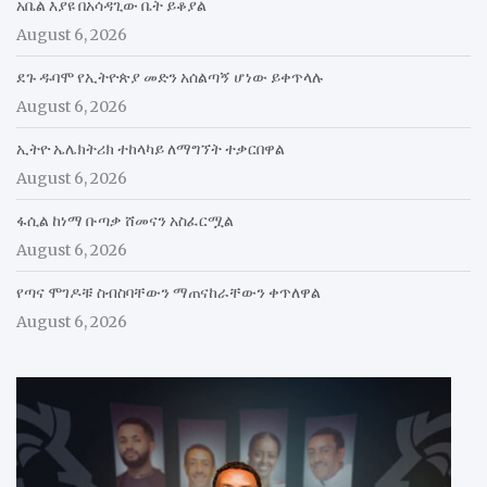
አቤል እያዩ በአሳዳጊው ቤት ይቆያል
August 6, 2026
ደጉ ዱባሞ የኢትዮጵያ መድን አሰልጣኝ ሆነው ይቀጥላሉ
August 6, 2026
ኢትዮ ኤሌክትሪክ ተከላካይ ለማግኘት ተቃርበዋል
August 6, 2026
ፋሲል ከነማ ቡጣቃ ሸመናን አስፈርሟል
August 6, 2026
የጣና ሞገዶቹ ስብስባቸውን ማጠናከራቸውን ቀጥለዋል
August 6, 2026