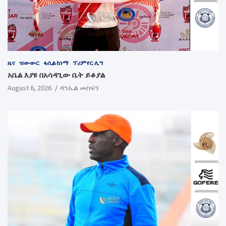
ዜና
ዝውውር
ፋሲል ከነማ
ፕሪምየር ሊግ
አቤል እያዩ በአሳዳጊው ቤት ይቆያል
August 6, 2026
ዳንኤል መስፍን